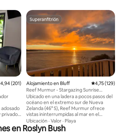
Suite de 
Superanfitrión
Favor
más destacados
Superanfitrión
Favorit
da indep
Relajante 
argill
ciudad
Relájate 
privada y 
Con su pr
seguridad
La propi
Familia
·
V
ubicación
en coche 
iones
supermer
lácteos, 
alificación promedio: 4,94 de 5. 201 evaluaciones
4,94 (201)
Alojamiento en Bluff
Calificación promedio:
4,75 (129)
minutos 
estaciona
Reef Murmur - Stargazing Sunrise
con capa
Hideaway
ador
Ubicado en una ladera a pocos pasos del
grandes, 
océano en el extremo sur de Nueva
remolques
tá adosado
Zelanda (46° S), Reef Murmur ofrece
km y la p
 privado.
vistas ininterrumpidas al mar en el
 cuenta
horizonte. Esta es una casa costera
Ubicación
·
Valor
·
Playa
nes en Roslyn Bush
dos y un
sencilla y de estilo antiguo, centrada en la
stas al
naturaleza más que en el lujo moderno,
jitos, y
con una cocina compacta más adecuada