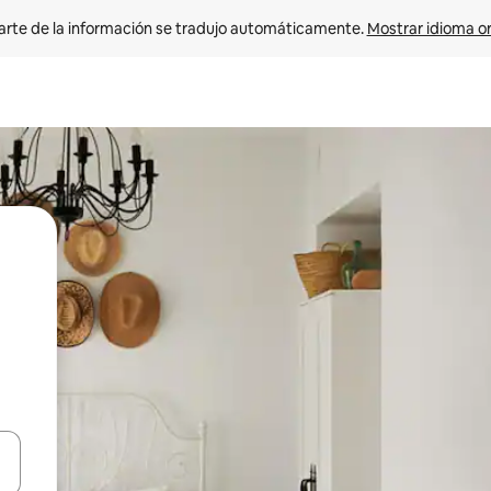
arte de la información se tradujo automáticamente. 
Mostrar idioma or
on las teclas de flecha hacia arriba y hacia abajo o explorá deslizando