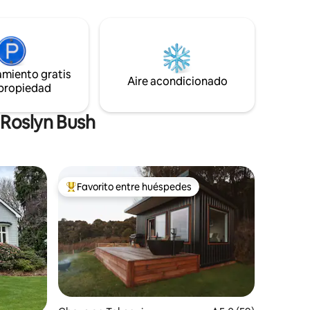
para cocinar comidas ligeras. Dormí con
 privado,
el sonido de las olas en los arrecifes,
a de cama
saludá al primer amanecer del mundo y
mario y
disfrutá de los cielos estrellados.
ina
Rodeado de árboles y bien separado de
amiento gratis
los vecinos, el refugio es tranquilo,
Aire acondicionado
dedores
 propiedad
privado y profundamente pacífico.
 Roslyn Bush
Favorito entre huéspedes
Favorito entre los huéspedes más destacados