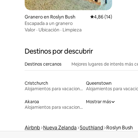
Granero en Roslyn Bush
Calificación promedio:
4,86 (14)
Escapada a un granero
Valor
·
Ubicación
·
Limpieza
Destinos por descubrir
Destinos cercanos
Mejores lugares de interés más 
Cristchurch
Queenstown
Alojamientos para vacaciones
Akaroa
Mostrar más
Alojamientos para vacaciones
Airbnb
Nueva Zelanda
Southland
Roslyn Bush