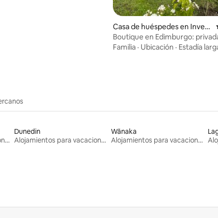
 4,86 de 5. 14 evaluaciones
Casa de huéspedes en Inverc
argill
Boutique en Edimburgo: privad
exclusiva
Familia
·
Ubicación
·
Estadía larg
cercanos
Dunedin
Wānaka
La
Alojamientos para vacaciones
Alojamientos para vacaciones
Alojamientos para vacaciones