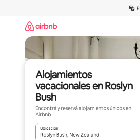
Ir
P
al
contenido
Alojamientos
vacacionales en Roslyn
Bush
Encontrá y reservá alojamientos únicos en
Airbnb
Ubicación
Cuando los resultados estén disponibles, navegá c