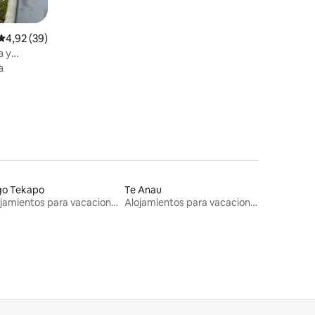
Calificación promedio: 4,92 de 5. 39 evaluaciones
4,92 (39)
a y
a
go Tekapo
Te Anau
Alojamientos para vacaciones
Alojamientos para vacaciones