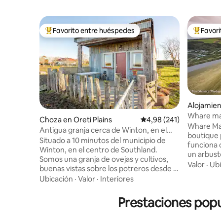
Favorito entre huéspedes
Favor
Favorito entre los huéspedes más destacados
Favorito
Alojamie
Whare man
Choza en Oreti Plains
Calificación promedio: 
4,98 (241)
Whare Ma
Antigua granja cerca de Winton, en el
boutique 
centro de Southland
Situado a 10 minutos del municipio de
funciona 
Winton, en el centro de Southland.
un arbusto
Somos una granja de ovejas y cultivos,
playa, que
Valor
·
Ubi
buenas vistas sobre los potreros desde la
Observa có
terraza de la cabaña. Todos los
Ubicación
·
Valor
·
Interiores
Bellbirds
elementos básicos que necesitas, cama,
pájaros ju
silla, mesa, cocina, baño y luego tu propia
Prestaciones popu
que las pa
zona de comedor exterior y baño en la
disfruten
terraza debajo de la terraza. La ciudad
favor. Si quieres que tu estancia incluya el