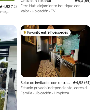
Choza en Tokanui
Calificación promedi
5,0 (59)
iones
Fern Hut: alojamiento boutique con
Calificación promedio: 4,92 de 5. 12 evaluaciones
4,92 (12)
vistas al valle
Valor
·
Ubicación
·
TV
ome,
Favorito entre huéspedes
Favorito entre los huéspedes más destacados
iones
Suite de invitados con entrad
Calificación promedio:
4,98 (61)
a independiente en Invercarg
Estudio privado independiente, cerca del
ill
parque/ciudad
Familia
·
Ubicación
·
Limpieza