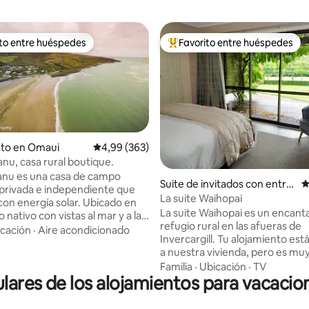
ito entre huéspedes
Favorito entre huéspedes
 entre los huéspedes más destacados
Favorito entre los huéspedes 
nto en Omaui
Calificación promedio: 4,99 de 5. 363 evaluac
4,99 (363)
u, casa rural boutique.
4,98 de 5. 241 evaluaciones
nu es una casa de campo
Suite de invitados con entra
C
privada e independiente que
da independiente en Mill Roa
La suite Waihopai
con energía solar. Ubicado en
d
La suite Waihopai es un encant
 nativo con vistas al mar y a la
refugio rural en las afueras de
 está a solo un minuto a pie.
cación
·
Aire acondicionado
Invercargill. Tu alojamiento es
mo se alimentan los Tui 's y los
a nuestra vivienda, pero es muy
 en el comedero esculpido para
Ubicada en Millton Park Estate,
Familia
·
Ubicación
·
TV
sto en la terraza. Diseñado para
lares de los alojamientos para vacacio
con amplios jardines bien cuida
rejas se relajen, descansen y
gran estanque. Despierta con vi
. No se admiten niños, por
jardín, donde verás patos y cone