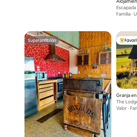
Alojamien
Escapada 
Familia
·
U
Superanfitrión
Favor
Superanfitrión
Favorito
Granja e
The Lodge
Valor
·
Fam