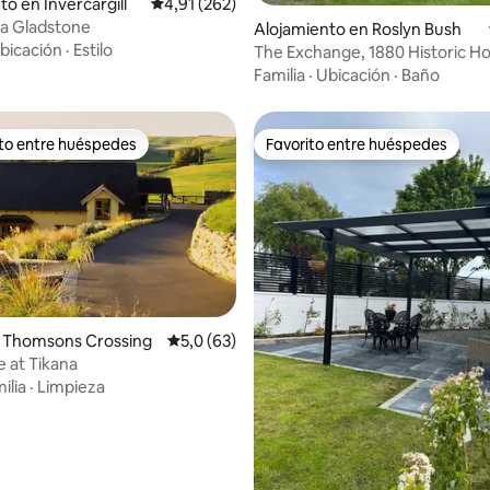
to en Invercargill
Calificación promedio: 4,91 de 5. 262 evaluac
4,91 (262)
a Gladstone
Alojamiento en Roslyn Bush
bicación
·
Estilo
The Exchange, 1880 Historic H
Espaciosa y cálida
Familia
·
Ubicación
·
Baño
ito entre huéspedes
Favorito entre huéspedes
 entre los huéspedes más destacados
Favorito entre huéspedes
n Thomsons Crossing
Calificación promedio: 5,0 de 5. 63 evaluac
5,0 (63)
 at Tikana
ilia
·
Limpieza