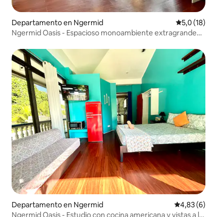
Departamento en Ngermid
Calificación
5,0 (18)
Ngermid Oasis - Espacioso monoambiente extragrande
con vistas espectaculares
Departamento en Ngermid
Calificación
4,83 (6)
Ngermid Oasis - Estudio con cocina americana y vistas a la