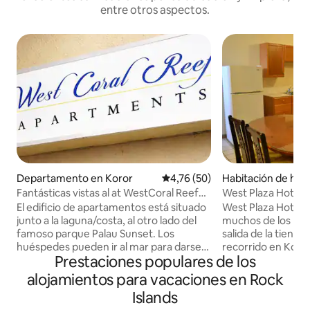
entre otros aspectos.
Departamento en Koror
Calificación promedio: 4,76 de 
4,76 (50)
Habitación de hot
Fantásticas vistas al at WestCoral Reef
West Plaza Hotel M
con vistas al atardecer
habitación y dos 
El edificio de apartamentos está situado
West Plaza Hotel M
junto a la laguna/costa, al otro lado del
muchos de los pri
famoso parque Palau Sunset. Los
salida de la tienda
huéspedes pueden ir al mar para darse
recorrido en Koror
Prestaciones populares de los
un chapuzón rápido o simplemente
dos dormitorios c
pasear por el parque, saborear aire
completo, comedor,
alojamientos para vacaciones en Rock
fresco, disfrutar del barrio local. Pizzería,
amplia sala de est
Islands
cafetería está a unos ocho minutos a pie.
vistas a la bahía.