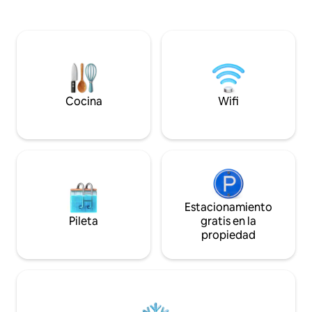
La tienda de conveniencia para
ofrece un servicio
conseguir necesidades básicas está
West Car Rental, q
cerca. Caminar hasta el centro de la
gama de vehículos
ciudad está a unos 10 minutos. Los
económica hasta 
peatones siempre están en el lado
de tamaño compl
seguro,ya que las aceras no son
un restaurante Pal
comunes en la isla. El propietario
sirve una variedad 
gestiona el alquiler de coches, tiendas de
de Pacific Rim par
Cocina
Wifi
comestibles, restaurantes, tiendas de
y cenar.
recuerdos, conveniencia,ferretería.
Estacionamiento
Pileta
gratis en la
propiedad