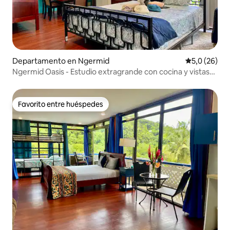
Departamento en Ngermid
Calificación
5,0 (26)
Ngermid Oasis - Estudio extragrande con cocina y vistas
panorámicas
Favorito entre huéspedes
Favorito entre huéspedes