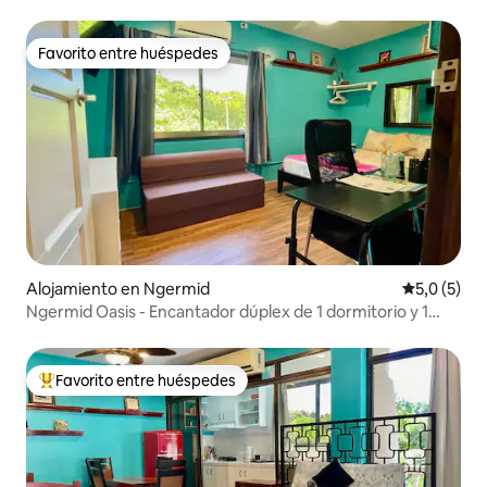
Favorito entre huéspedes
Favorito entre huéspedes
Alojamiento en Ngermid
Calificació
5,0 (5)
Ngermid Oasis - Encantador dúplex de 1 dormitorio y 1
baño
Favorito entre huéspedes
Favorito entre los huéspedes más destacados