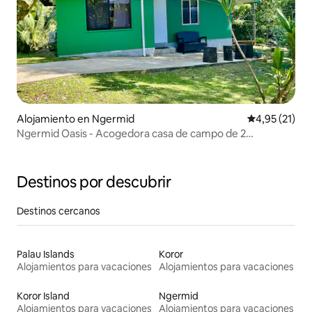
Alojamiento en Ngermid
Calificación 
4,95 (21)
Ngermid Oasis - Acogedora casa de campo de 2
dormitorios y 1 baño
Destinos por descubrir
Destinos cercanos
Palau Islands
Koror
Alojamientos para vacaciones
Alojamientos para vacaciones
Koror Island
Ngermid
Alojamientos para vacaciones
Alojamientos para vacaciones