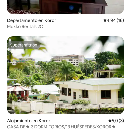
Departamento en Koror
Calificación 
4,94 (16)
Mokko Rentals 2C
Superanfitrión
Superanfitrión
Alojamiento en Koror
Calificació
5,0 (3)
CASA DE★ 3 DORMITORIOS/13 HUÉSPEDES/KOROR★