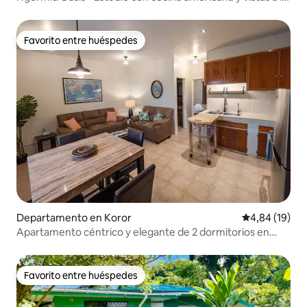
piscina
Favorito entre huéspedes
Favorito entre huéspedes
Departamento en Koror
Calificación 
4,84 (19)
Apartamento céntrico y elegante de 2 dormitorios en
Koror
Favorito entre huéspedes
Favorito entre huéspedes