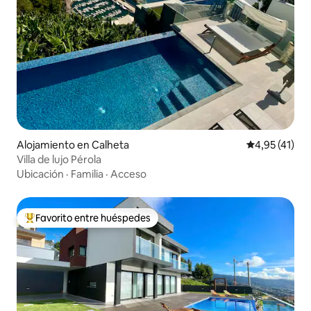
Alojamiento en Calheta
Calificación 
4,95 (41)
Villa de lujo Pérola
Ubicación
·
Familia
·
Acceso
Favorito entre huéspedes
Favorito entre los huéspedes más destacados