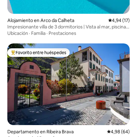
acondicionado disponible en toda la villa.
Ten en cuenta que no se permiten
fiestas o eventos. Las horas de silencio
deben respetarse después de las 10:00
Alojamiento en Arco da Calheta
Calificación 
4,94 (17)
p. m., ya que la villa está en una zona
Impresionante villa de 3 dormitorios | Vista al mar, piscina
muy tranquila con casas vecinas cerca.
privada
Ubicación
·
Familia
·
Prestaciones
Favorito entre huéspedes
Favorito entre los huéspedes más destacados
Departamento en Ribeira Brava
Calificación p
4,98 (64)