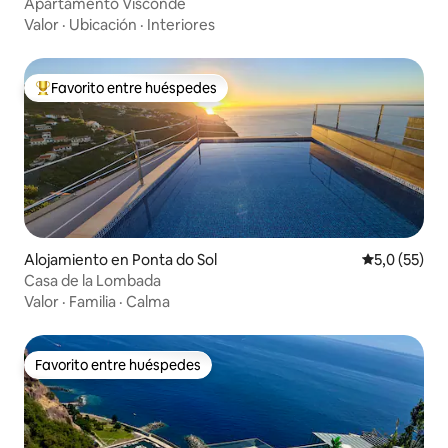
Apartamento Visconde
Valor
·
Ubicación
·
Interiores
Favorito entre huéspedes
Favorito entre los huéspedes más destacados
Alojamiento en Ponta do Sol
Calificación
5,0 (55)
Casa de la Lombada
Valor
·
Familia
·
Calma
Favorito entre huéspedes
Favorito entre huéspedes