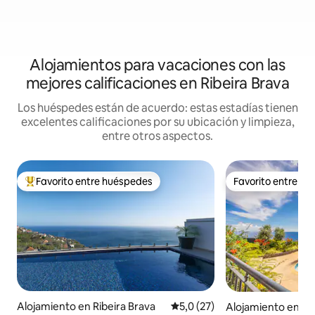
Alojamientos para vacaciones con las
mejores calificaciones en Ribeira Brava
Los huéspedes están de acuerdo: estas estadías tienen
excelentes calificaciones por su ubicación y limpieza,
entre otros aspectos.
Favorito entre huéspedes
Favorito entre h
Favorito entre los huéspedes más destacados
Favorito entre h
Alojamiento en Ribeira Brava
Calificación promedio: 5,0 de 
5,0 (27)
Alojamiento en Rib