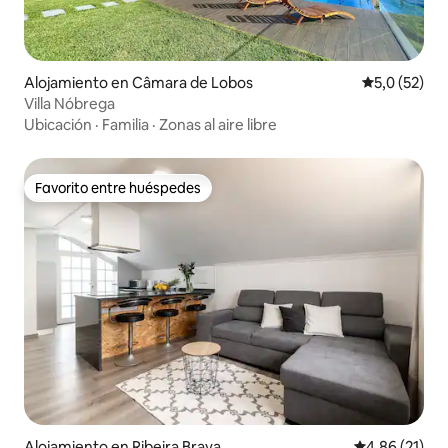
Alojamiento en Câmara de Lobos
Calificación
5,0 (52)
Villa Nóbrega
Ubicación
·
Familia
·
Zonas al aire libre
Favorito entre huéspedes
Favorito entre huéspedes
Alojamiento en Ribeira Brava
Calificación 
4,86 (21)