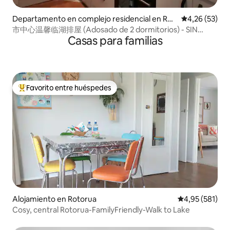
Departamento en complejo residencial en Rot
Calificación 
4,26 (53)
orua
市中心温馨临湖排屋 (Adosado de 2 dormitorios) - SIN
Casas para familias
GASTOS DE LIMPIEZA
Favorito entre huéspedes
Favorito entre los huéspedes más destacados
Alojamiento en Rotorua
Calificación p
4,95 (581)
Cosy, central Rotorua-FamilyFriendly-Walk to Lake