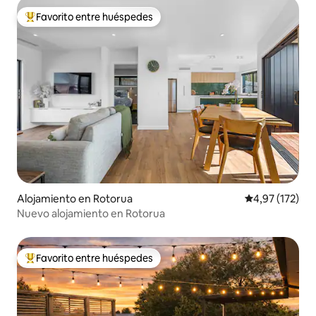
Favorito entre huéspedes
Favorito entre los huéspedes más destacados
Alojamiento en Rotorua
Calificación p
4,97 (172)
Nuevo alojamiento en Rotorua
Favorito entre huéspedes
Favorito entre los huéspedes más destacados