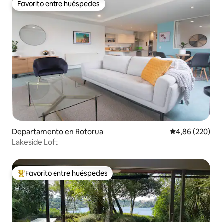
Favorito entre huéspedes
Favorito entre huéspedes
Departamento en Rotorua
Calificación pr
4,86 (220)
Lakeside Loft
Favorito entre huéspedes
Favorito entre los huéspedes más destacados