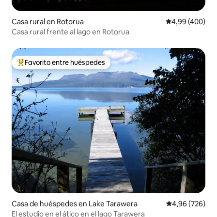
Casa rural en Rotorua
Calificación pr
4,99 (400)
Casa rural frente al lago en Rotorua
Favorito entre huéspedes
Favorito entre los huéspedes más destacados
Casa de huéspedes en Lake Tarawera
Calificación pr
4,96 (726)
El estudio en el ático en el lago Tarawera