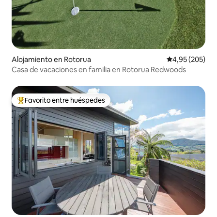
Alojamiento en Rotorua
Calificación pr
4,95 (205)
Casa de vacaciones en familia en Rotorua Redwoods
Favorito entre huéspedes
Favorito entre los huéspedes más destacados