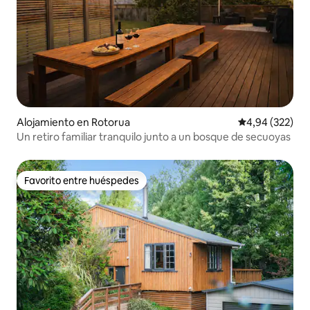
Alojamiento en Rotorua
Calificación pr
4,94 (322)
Un retiro familiar tranquilo junto a un bosque de secuoyas
Favorito entre huéspedes
Favorito entre huéspedes