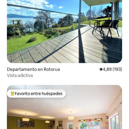
Departamento en Rotorua
Calificación pr
4,89 (193)
Vista adictiva
Favorito entre huéspedes
Favorito entre los huéspedes más destacados