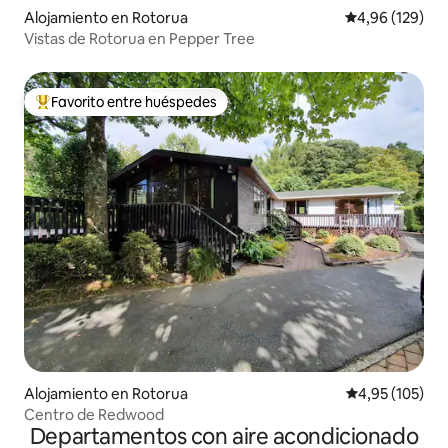
Alojamiento en Rotorua
Calificación pr
4,96 (129)
Vistas de Rotorua en Pepper Tree
Favorito entre huéspedes
Favorito entre los huéspedes más destacados
Alojamiento en Rotorua
Calificación p
4,95 (105)
Centro de Redwood
Departamentos con aire acondicionado