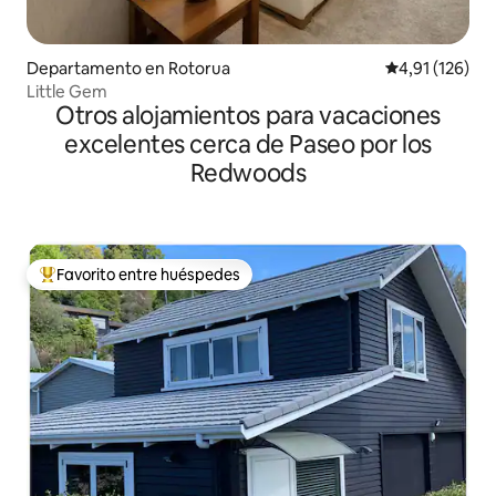
Departamento en Rotorua
Calificación p
4,91 (126)
Little Gem
Otros alojamientos para vacaciones
excelentes cerca de Paseo por los
Redwoods
Favorito entre huéspedes
Favorito entre los huéspedes más destacados