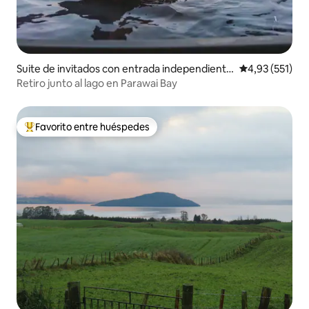
Suite de invitados con entrada independiente
Calificación p
4,93 (551)
en Rotorua
Retiro junto al lago en Parawai Bay
Favorito entre huéspedes
Favorito entre los huéspedes más destacados