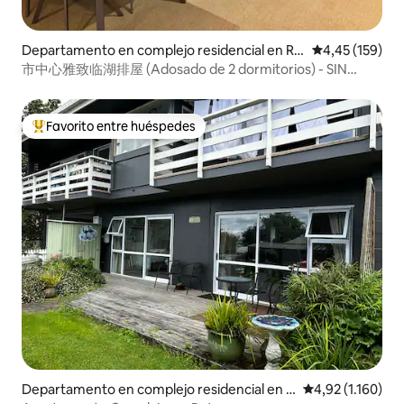
Departamento en complejo residencial en Ro
Calificación p
4,45 (159)
torua
市中心雅致临湖排屋 (Adosado de 2 dormitorios) - SIN
GASTOS DE LIMPIEZA
Favorito entre huéspedes
Favorito entre los huéspedes más destacados
Departamento en complejo residencial en R
Calificación pro
4,92 (1.160)