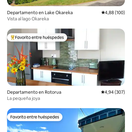
Departamento en Lake Okareka
Calificación pr
4,88 (100)
Vista al lago Okareka
Favorito entre huéspedes
Favorito entre los huéspedes más destacados
Departamento en Rotorua
Calificación pr
4,94 (307)
La pequeña joya
Favorito entre huéspedes
Favorito entre huéspedes