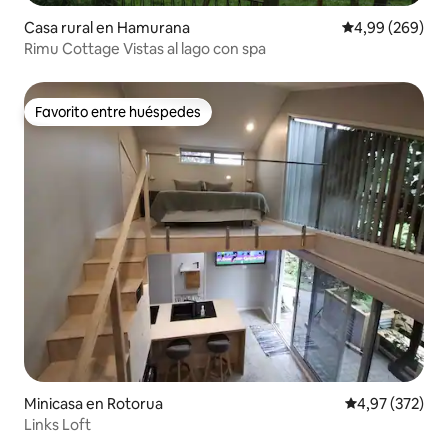
Casa rural en Hamurana
Calificación pr
4,99 (269)
Rimu Cottage Vistas al lago con spa
Favorito entre huéspedes
Favorito entre huéspedes
Minicasa en Rotorua
Calificación pr
4,97 (372)
Links Loft