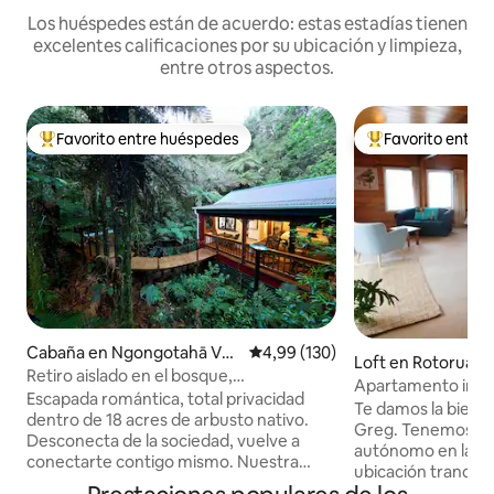
Los huéspedes están de acuerdo: estas estadías tienen
excelentes calificaciones por su ubicación y limpieza,
entre otros aspectos.
Favorito entre huéspedes
Favorito entre
Favorito entre los huéspedes más destacados
Favorito entre l
Cabaña en Ngongotahā Vall
Calificación promedio: 4,99 de 5
4,99 (130)
Loft en Rotorua
ey
Retiro aislado en el bosque,
Apartamento indep
Paradise Valley, Rotorua
Escapada romántica, total privacidad
ciudad y el bosqu
Te damos la bienve
dentro de 18 acres de arbusto nativo.
Greg. Tenemos un apartamento
Desconecta de la sociedad, vuelve a
autónomo en la pl
conectarte contigo mismo. Nuestra
ubicación tranquila,
minicasa en los árboles está situada
calle principal en l