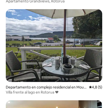
otorua
Apartamento Grandviews, Rotorua
Departamento en complejo residencial en Mour
Calificació
4,8 (5)
ea
Villa frente al lago en Rotorua ❤️