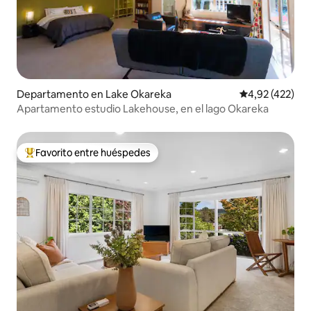
Departamento en Lake Okareka
Calificación p
4,92 (422)
Apartamento estudio Lakehouse, en el lago Okareka
Favorito entre huéspedes
Favorito entre los huéspedes más destacados