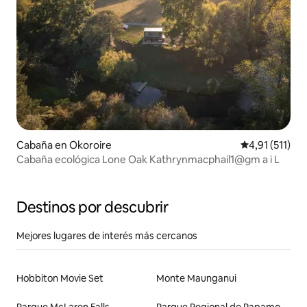
Cabaña en Okoroire
Calificación p
4,91 (511)
Cabaña ecológica Lone Oak Kathrynmacphail1@gm a i L
Destinos por descubrir
Mejores lugares de interés más cercanos
Hobbiton Movie Set
Monte Maunganui