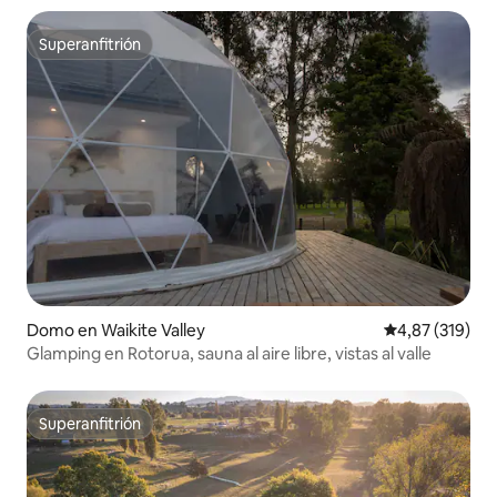
Superanfitrión
Superanfitrión
Domo en Waikite Valley
Calificación p
4,87 (319)
Glamping en Rotorua, sauna al aire libre, vistas al valle
Superanfitrión
Superanfitrión