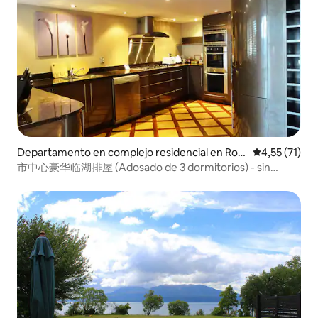
Departamento en complejo residencial en Rot
Calificación 
4,55 (71)
orua
市中心豪华临湖排屋 (Adosado de 3 dormitorios) - sin
CARGO POR LIMPIEZA