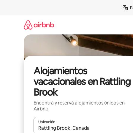
Ir
P
al
contenido
Alojamientos
vacacionales en Rattling
Brook
Encontrá y reservá alojamientos únicos en
Airbnb
Ubicación
Cuando los resultados estén disponibles, navegá c