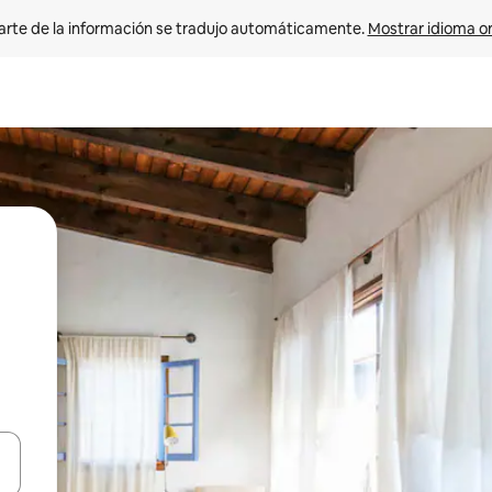
arte de la información se tradujo automáticamente. 
Mostrar idioma or
on las teclas de flecha hacia arriba y hacia abajo o explorá deslizando