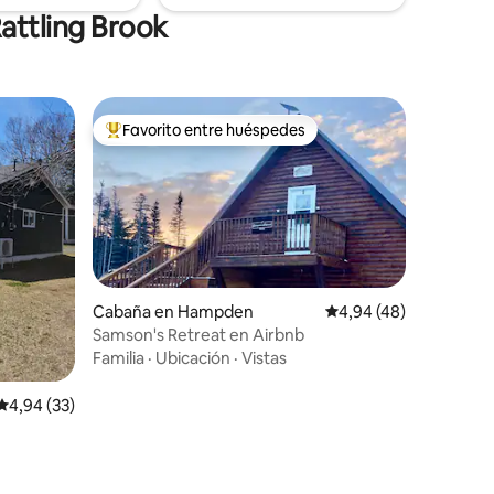
attling Brook
Favorito entre huéspedes
más destacados
Favorito entre los huéspedes más destacados
Cabaña en Hampden
Calificación promedio:
4,94 (48)
Samson's Retreat en Airbnb
iones
Familia
·
Ubicación
·
Vistas
Calificación promedio: 4,94 de 5. 33 evaluaciones
4,94 (33)