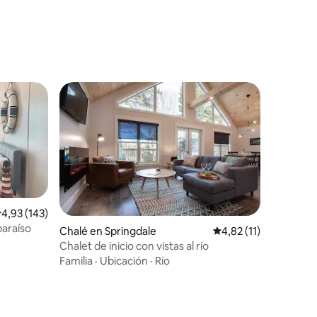
alificación promedio: 4,93 de 5. 143 evaluaciones
4,93 (143)
o paraíso
Chalé en Springdale
Calificación promedio
4,82 (11)
iones
Chalet de inicio con vistas al río
Familia
·
Ubicación
·
Río