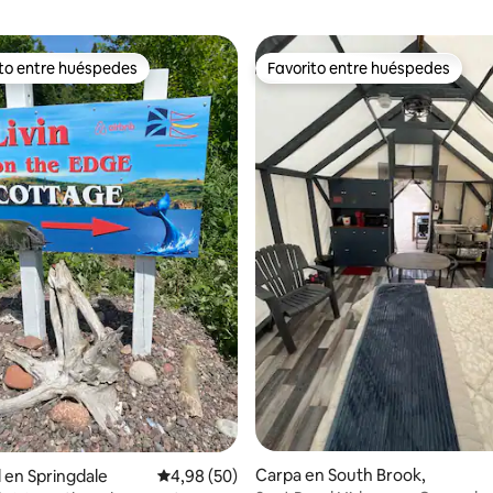
ito entre huéspedes
Favorito entre huéspedes
 entre los huéspedes más destacados
Favorito entre huéspedes
Carpa en South Brook,
l en Springdale
Calificación promedio: 4,98 de 5. 50 evaluac
4,98 (50)