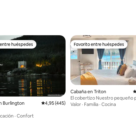
 4,79 de 5. 19 evaluaciones
 entre huéspedes
Favorito entre huéspedes
 entre huéspedes
Favorito entre huéspedes
: 5,0 de 5. 80 evaluaciones
Cabaña en Triton
C
El cobertizo Nuestro pequeñ
 Burlington
Calificación promedio: 4,95 de 5. 445 evaluac
4,95 (445)
Valor
·
Familia
·
Cocina
cación
·
Confort