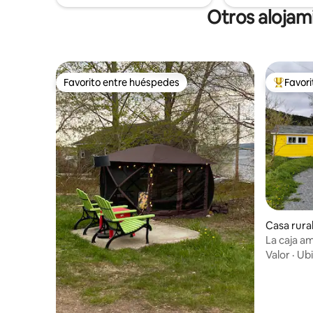
para el desayuno.
Otros alojam
Favorito entre huéspedes
Favor
Favorito entre huéspedes
Favorito
Casa rura
La caja am
Valor
·
Ubi