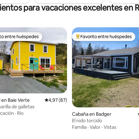
ientos para vacaciones excelentes en R
ito entre huéspedes
Favorito entre huéspedes
 entre los huéspedes más destacados
Favorito entre los huéspedes 
l en Baie Verte
Calificación promedio: 4,97 de 5. 87 evaluac
4,97 (87)
arilla de galletas
cación
·
Río
Cabaña en Badger
El nido torcido
Familia
·
Valor
·
Vistas