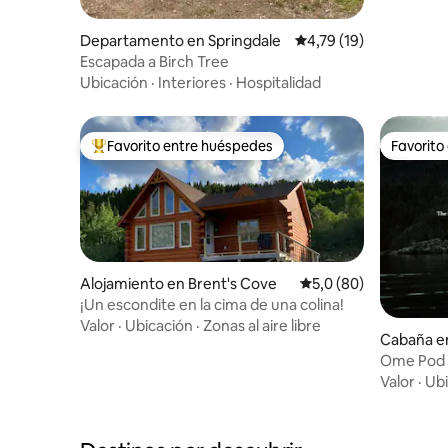
Departamento en Springdale
Calificación promedio:
4,79 (19)
Escapada a Birch Tree
Ubicación
·
Interiores
·
Hospitalidad
Favorito entre huéspedes
Favorito
Favorito entre los huéspedes más destacados
Favorito
Alojamiento en Brent's Cove
Calificación promedio
5,0 (80)
¡Un escondite en la cima de una colina!
Valor
·
Ubicación
·
Zonas al aire libre
Cabaña en
Ome Pod
Valor
·
Ubi