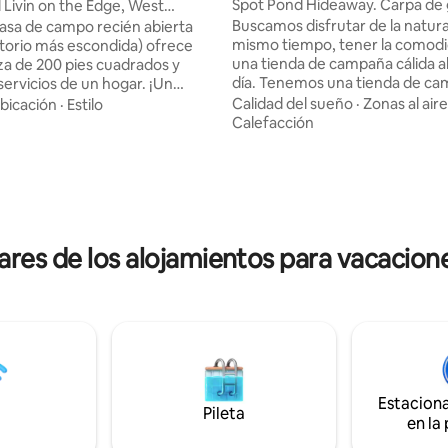
Spot Pond Hideaway. Carpa de
l Livin on the Edge, West
orth
Buscamos disfrutar de la natural
asa de campo recién abierta
mismo tiempo, tener la comod
torio más escondida) ofrece
una tienda de campaña cálida al 
za de 200 pies cuadrados y
día. Tenemos una tienda de c
ervicios de un hogar. ¡Un
Authentic Labrador Canvas, co
rotegido con terraza, incluida
Calidad del sueño
·
Zonas al aire
bicación
·
Estilo
: 5,0 de 5. 43 evaluaciones
cama con la parte superior aco
 terraza en nuestra casa
Calefacción
calefacción de propano, Wi-Fi,
, está disponible para que
sillas, refrigerador, microondas
éspedes disfruten! Garantiza
parrilla, cocina, agua corriente f
ciones relajadas y una
caliente, fogata, un baño compl
to al mar. A pocos metros
terraza y una hermosa vista al 
, disfruta de las vistas y los
en la puerta. Pero también of
 la costa, y de todo lo que
ares de los alojamientos para vacacione
algunas aventuras al aire libre i
naturaleza, incluidas las ballenas
Tenemos kayaks, pesca desde e
silvestre. Ubicado a 2,8 km del
natación y acceso a senderos p
uy tranquilo y silencioso!
vehículos todoterreno.
 de todo Green Bay!
Estacion
Pileta
en la