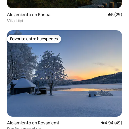
Alojamiento en Ranua
Calificaci
5 (29)
Villa Liipi
Favorito entre huéspedes
Favorito entre huéspedes
Alojamiento en Rovaniemi
Calificación p
4,94 (49)
Sueño junto al río