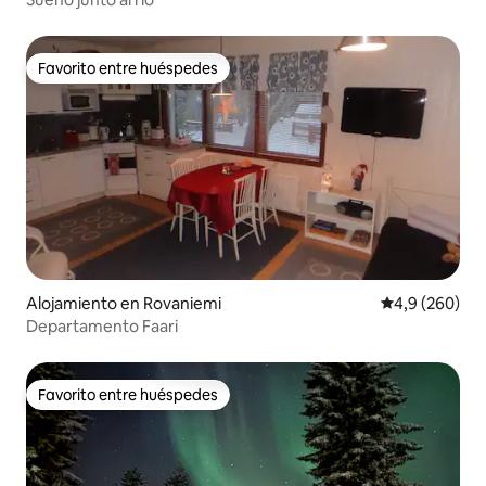
Favorito entre huéspedes
Favorito entre huéspedes
Alojamiento en Rovaniemi
Calificación p
4,9 (260)
Departamento Faari
Favorito entre huéspedes
Favorito entre huéspedes