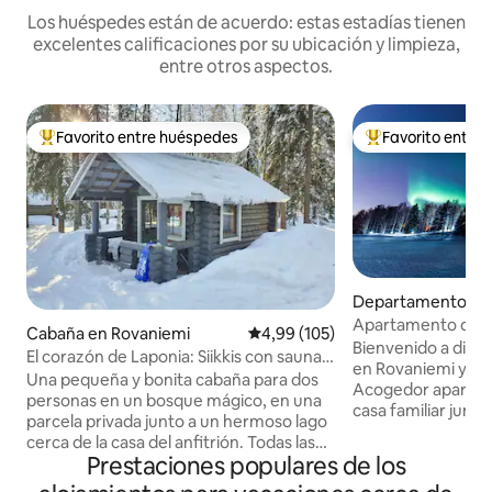
Los huéspedes están de acuerdo: estas estadías tienen
excelentes calificaciones por su ubicación y limpieza,
entre otros aspectos.
Favorito entre huéspedes
Favorito entre
Favorito entre los huéspedes más destacados
Favorito entre l
Departamento en
mi
Apartamento de en
Cabaña en Rovaniemi
Calificación promedio: 4,99 de 5
4,99 (105)
Bienvenido a disfr
El corazón de Laponia: Siikkis con sauna
en Rovaniemi y se
tradicional
Una pequeña y bonita cabaña para dos
Acogedor apartam
personas en un bosque mágico, en una
casa familiar junto 
parcela privada junto a un hermoso lago
con altillo para do
cerca de la casa del anfitrión. Todas las
sauna subterránea 
Prestaciones populares de los
noches se calienta una sauna para los
adicional), barbac
huéspedes. La cabaña es ideal para los