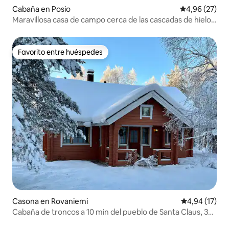
Cabaña en Posio
Calificación p
4,96 (27)
Maravillosa casa de campo cerca de las cascadas de hielo
de Korouoma
Favorito entre huéspedes
Favorito entre huéspedes
Casona en Rovaniemi
Calificación 
4,94 (17)
Cabaña de troncos a 10 min del pueblo de Santa Claus, 3
dormitorios, sauna