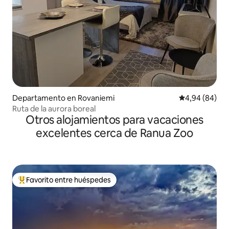
Departamento en Rovaniemi
Calificación p
4,94 (84)
Ruta de la aurora boreal
Otros alojamientos para vacaciones
excelentes cerca de Ranua Zoo
Favorito entre huéspedes
Favorito entre los huéspedes más destacados