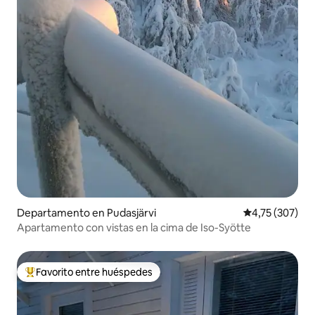
Departamento en Pudasjärvi
Calificación p
4,75 (307)
Apartamento con vistas en la cima de Iso-Syötte
Favorito entre huéspedes
Favorito entre los huéspedes más destacados