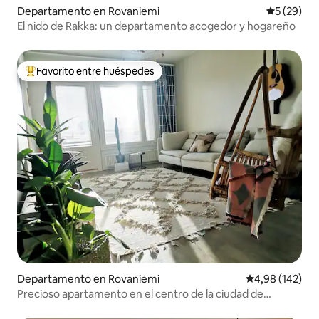
Departamento en Rovaniemi
Calificaci
5 (29)
El nido de Rakka: un departamento acogedor y hogareño
Favorito entre huéspedes
Favorito entre los huéspedes más destacados
Departamento en Rovaniemi
Calificación pr
4,98 (142)
Precioso apartamento en el centro de la ciudad de
Rovaniemi