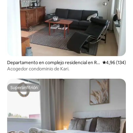
Departamento en complejo residencial en Ro
Calificación pr
4,96 (134)
vaniemi
Acogedor condominio de Kari.
Superanfitrión
Superanfitrión