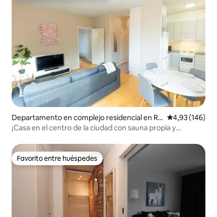
Departamento en complejo residencial en Ro
Calificación pr
4,93 (146)
vaniemi
¡Casa en el centro de la ciudad con sauna propia y
panadería abajo!
Favorito entre huéspedes
Favorito entre huéspedes