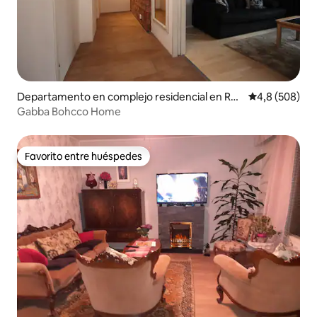
Departamento en complejo residencial en Rov
Calificación p
4,8 (508)
aniemi
Gabba Bohcco Home
Favorito entre huéspedes
Favorito entre huéspedes