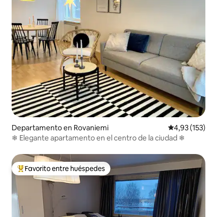
Departamento en Rovaniemi
Calificación p
4,93 (153)
❄ Elegante apartamento en el centro de la ciudad ❄
Favorito entre huéspedes
Favorito entre los huéspedes más destacados