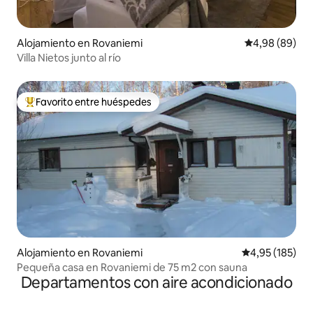
Alojamiento en Rovaniemi
Calificación p
4,98 (89)
Villa Nietos junto al río
Favorito entre huéspedes
Favorito entre los huéspedes más destacados
Alojamiento en Rovaniemi
Calificación p
4,95 (185)
Pequeña casa en Rovaniemi de 75 m2 con sauna
Departamentos con aire acondicionado