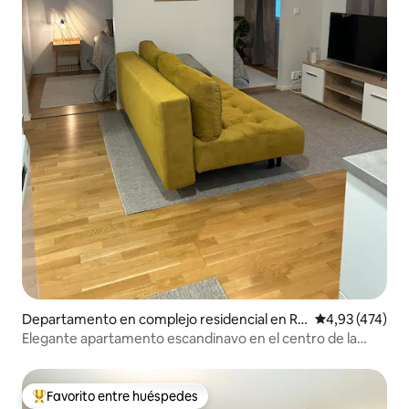
Departamento en complejo residencial en Ro
Calificación p
4,93 (474)
vaniemi
Elegante apartamento escandinavo en el centro de la
ciudad
Favorito entre huéspedes
Favorito entre los huéspedes más destacados