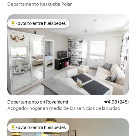
Departamento Keskustie Polar
Favorito entre huéspedes
Favorito entre los huéspedes más destacados
Departamento en Rovaniemi
Calificación pr
4,98 (245)
Acogedor hogar en medio de los servicios de la ciudad
Favorito entre huéspedes
Favorito entre los huéspedes más destacados