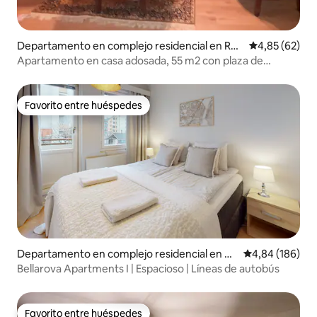
Departamento en complejo residencial en Ran
Calificación p
4,85 (62)
ua
Apartamento en casa adosada, 55 m2 con plaza de
aparcamiento cubierta gratuita
Favorito entre huéspedes
Favorito entre huéspedes
Departamento en complejo residencial en Ro
Calificación pr
4,84 (186)
vaniemi
Bellarova Apartments I | Espacioso | Líneas de autobús
Favorito entre huéspedes