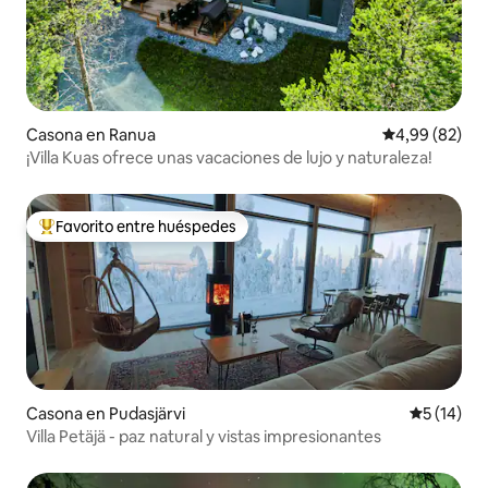
Casona en Ranua
Calificación p
4,99 (82)
¡Villa Kuas ofrece unas vacaciones de lujo y naturaleza!
Favorito entre huéspedes
Favorito entre los huéspedes más destacados
Casona en Pudasjärvi
Calificaci
5 (14)
Villa Petäjä - paz natural y vistas impresionantes