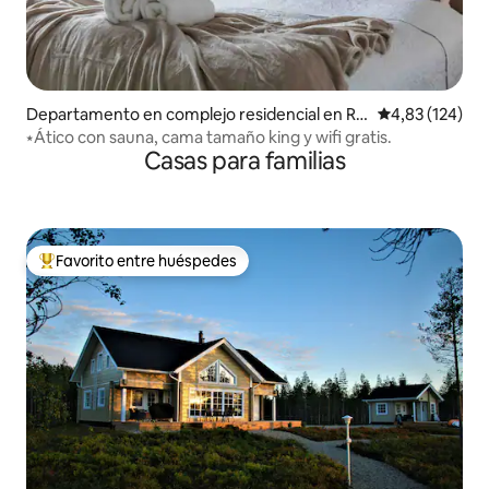
Departamento en complejo residencial en Ro
Calificación p
4,83 (124)
vaniemi
⭑Ático con sauna, cama tamaño king y wifi gratis.
Casas para familias
Favorito entre huéspedes
Favorito entre los huéspedes más destacados