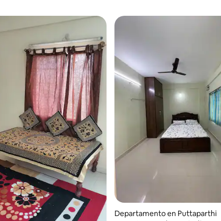
 4,69 de 5. 16 evaluaciones
Departamento en Puttaparthi