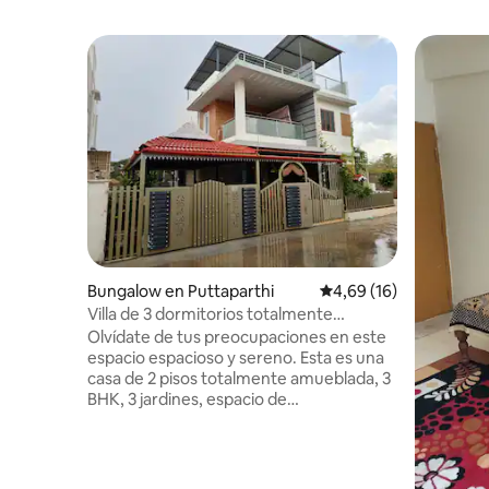
Bungalow en Puttaparthi
Calificación promedio:
4,69 (16)
Villa de 3 dormitorios totalmente
amueblada en Prasanthi Nilayam
Olvídate de tus preocupaciones en este
espacio espacioso y sereno. Esta es una
casa de 2 pisos totalmente amueblada, 3
BHK, 3 jardines, espacio de
estacionamiento cubierto de arcilla en el
lateral, patio trasero, césped delantero y
un porche. - Todos los ventiladores,
accesorios de luces - Cada habitación