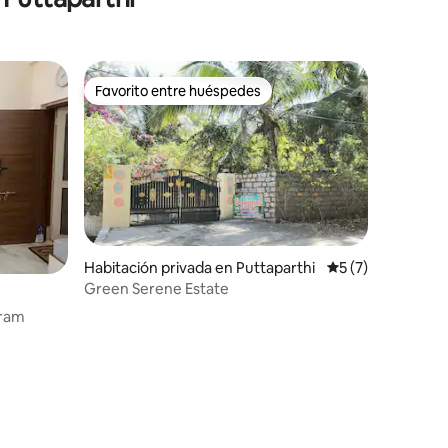
Favorito entre huéspedes
Favorito entre huéspedes
Habitación privada en Puttaparthi
Calificación prom
5 (7)
Green Serene Estate
hram