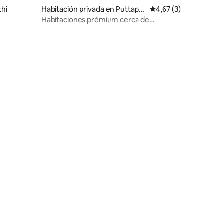
iones
thi
Habitación privada en Puttapar
Calificación promedi
4,67 (3)
thi
Habitaciones prémium cerca de
Prasanthi Nilayam West Gate