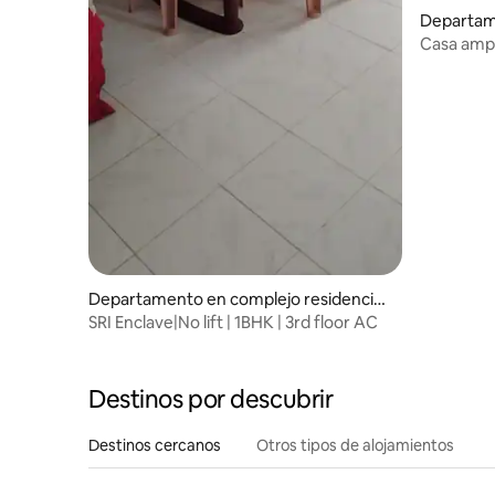
Departam
encial en
Casa ampl
ashram
Departamento en complejo residencial
en Puttaparthi
SRI Enclave|No lift | 1BHK | 3rd floor AC
Destinos por descubrir
Destinos cercanos
Otros tipos de alojamientos