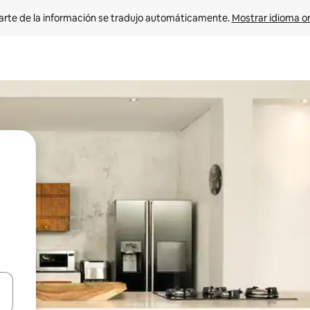
arte de la información se tradujo automáticamente. 
Mostrar idioma or
on las teclas de flecha hacia arriba y hacia abajo o explorá deslizando