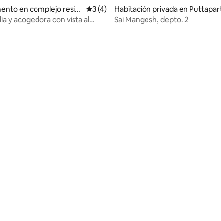
ento en complejo resid
Calificación promedio: 3 de 5. 4 evaluac
3 (4)
Habitación privada en Puttapar
 Puttaparthi
ia y acogedora con vista al
Sai Mangesh, depto. 2