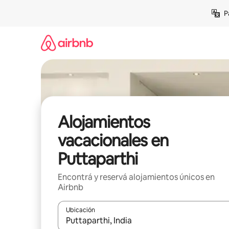
Ir
P
al
contenido
Alojamientos
vacacionales en
Puttaparthi
Encontrá y reservá alojamientos únicos en
Airbnb
Ubicación
Cuando los resultados estén disponibles, navegá c