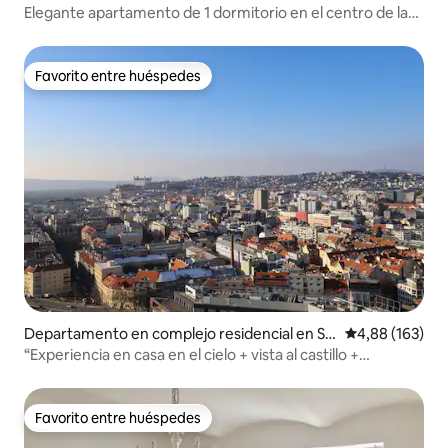
aré Mesto
Elegante apartamento de 1 dormitorio en el centro de la
ciudad
Favorito entre huéspedes
Favorito entre huéspedes
Departamento en complejo residencial en St
Calificación pr
4,88 (163)
aré Mesto
“Experiencia en casa en el cielo + vista al castillo +
estacionamiento gratis”
Favorito entre huéspedes
Favorito entre huéspedes