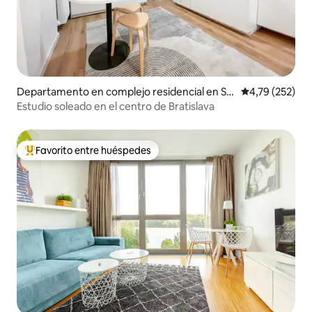
Departamento en complejo residencial en St
Calificación p
4,79 (252)
aré Mesto
Estudio soleado en el centro de Bratislava
Favorito entre huéspedes
Favorito entre los huéspedes más destacados