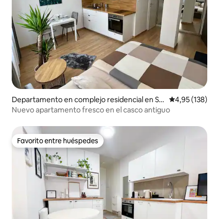
Departamento en complejo residencial en St
Calificación p
4,95 (138)
aré Mesto
Nuevo apartamento fresco en el casco antiguo
Favorito entre huéspedes
Favorito entre huéspedes