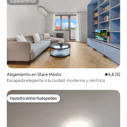
Superanfitrión
Superanfitrión
Alojamiento en Staré Mesto
Calificació
4,6 (5)
Escapada elegante a la ciudad: moderna y céntrica
Favorito entre huéspedes
Favorito entre huéspedes