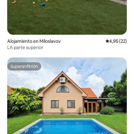
Alojamiento en Miloslavov
Calificación 
4,95 (22)
LA parte superior
Superanfitrión
Superanfitrión