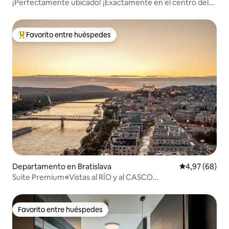
¡Perfectamente ubicado! ¡Exactamente en el centro del
centro!
Favorito entre huéspedes
Favorito entre los huéspedes más destacados
Departamento en Bratislava
Calificación p
4,97 (68)
Suite Premium※Vistas al RÍO y al CASCO
ANTIGUO※Estacionamiento GRATUITO
Favorito entre huéspedes
Favorito entre huéspedes