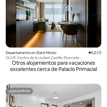
Departamento en Staré Mesto
Calificació
5,0 (7)
OLIVE-Centro de la ciudad-Castillo-Riverside-
Otros alojamientos para vacaciones
Refrigeración en el techo
excelentes cerca de Palacio Primacial
Superanfitrión
Superanfitrión