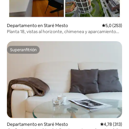
Departamento en Staré Mesto
Calificación 
5,0 (253)
Planta 18, vistas al horizonte, chimenea y aparcamiento
GRATUITO
Superanfitrión
Superanfitrión
Departamento en Staré Mesto
Calificación p
4,78 (313)