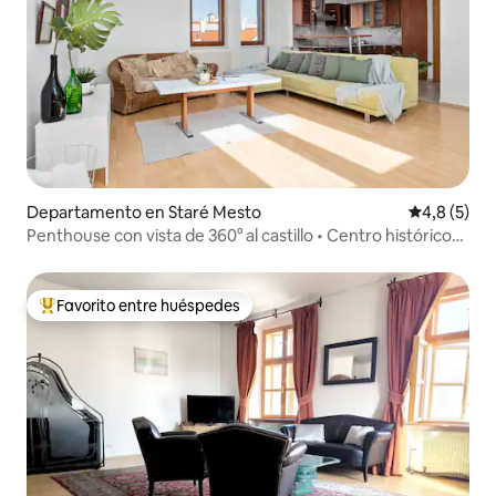
Departamento en Staré Mesto
Calificació
4,8 (5)
Penthouse con vista de 360° al castillo • Centro histórico
de Bratislava
Favorito entre huéspedes
Favorito entre los huéspedes más destacados