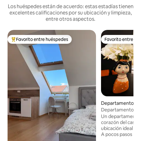
Los huéspedes están de acuerdo: estas estadías tienen
excelentes calificaciones por su ubicación y limpieza,
entre otros aspectos.
Favorito entre huéspedes
Favorito entre h
Favorito entre los huéspedes más destacados
Favorito entre h
Departamento en 
to
Departamento 1 en
Bratislava, check-i
Un departamento c
corazón del casco
ubicación ideal par
A pocos pasos hay 
tiendas, restauran