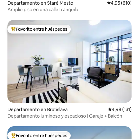
Departamento en Staré Mesto
Calificación pr
4,95 (610)
Amplio piso en una calle tranquila
Favorito entre huéspedes
Favorito entre los huéspedes más destacados
Departamento en Bratislava
Calificación p
4,98 (131)
Departamento luminoso y espacioso | Garaje + Balcón
Favorito entre huéspedes
Favorito entre los huéspedes más destacados