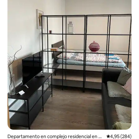
Departamento en complejo residencial en St
Calificación pr
4,95 (284)