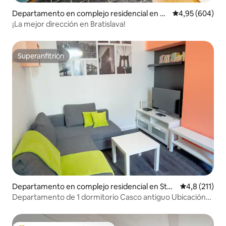
Departamento en complejo residencial en Br
Calificación pr
4,95 (604)
atislava
¡La mejor dirección en Bratislava!
Superanfitrión
Superanfitrión
Departamento en complejo residencial en Star
Calificación 
4,8 (211)
é Mesto
Departamento de 1 dormitorio Casco antiguo Ubicación
céntrica