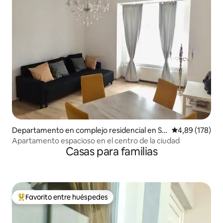
Departamento en complejo residencial en St
Calificación pr
4,89 (178)
aré Mesto
Apartamento espacioso en el centro de la ciudad
Casas para familias
Favorito entre huéspedes
Favorito entre los huéspedes más destacados