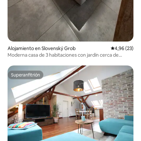
Alojamiento en Slovenský Grob
Calificación p
4,96 (23)
Moderna casa de 3 habitaciones con jardín cerca de
Bratislava
Superanfitrión
Superanfitrión