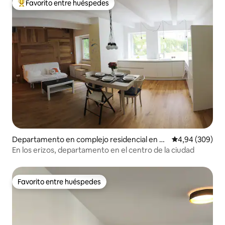
Favorito entre huéspedes
Favorito entre los huéspedes más destacados
Departamento en complejo residencial en St
Calificación pr
4,94 (309)
aré Mesto
En los erizos, departamento en el centro de la ciudad
Favorito entre huéspedes
Favorito entre huéspedes