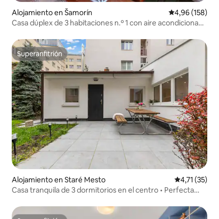
Alojamiento en Šamorín
Calificación pr
4,96 (158)
Casa dúplex de 3 habitaciones n.º 1 con aire acondicionado
y estacionamiento en la puerta
Superanfitrión
Superanfitrión
Alojamiento en Staré Mesto
Calificación 
4,71 (35)
Casa tranquila de 3 dormitorios en el centro • Perfecta
para grupos