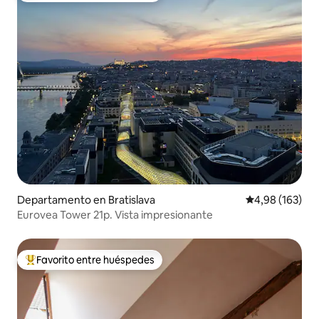
Departamento en Bratislava
Calificación pr
4,98 (163)
Eurovea Tower 21p. Vista impresionante
Favorito entre huéspedes
Favorito entre los huéspedes más destacados