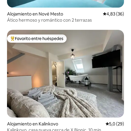
Alojamiento en Nové Mesto
Calificación p
4,83 (36)
Ático hermoso y romántico con 2 terrazas
Favorito entre huéspedes
Favorito entre los huéspedes más destacados
Alojamiento en Kalinkovo
Calificación
5,0 (29)
Kalinkovo, casa nueva cerca de X Bionic, 10 min