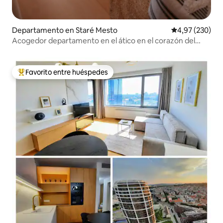
Departamento en Staré Mesto
Calificación pr
4,97 (230)
Acogedor departamento en el ático en el corazón del
casco antiguo
Favorito entre huéspedes
Favorito entre los huéspedes más destacados