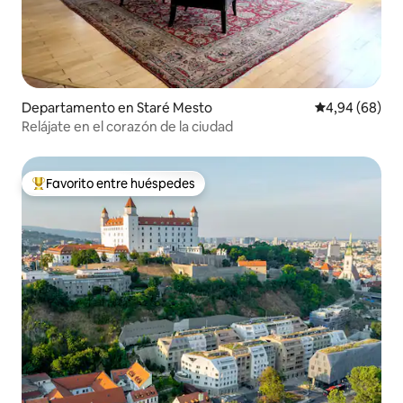
Departamento en Staré Mesto
Calificación p
4,94 (68)
Relájate en el corazón de la ciudad
Favorito entre huéspedes
Favorito entre los huéspedes más destacados