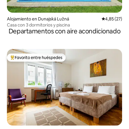
Alojamiento en Dunajská Lužná
Calificación 
4,85 (27)
Casa con 3 dormitorios y piscina
Departamentos con aire acondicionado
Favorito entre huéspedes
Favorito entre los huéspedes más destacados