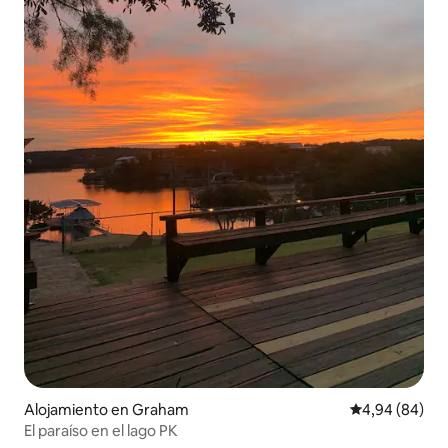
Alojamiento en Graham
Calificación p
4,94 (84)
El paraíso en el lago PK