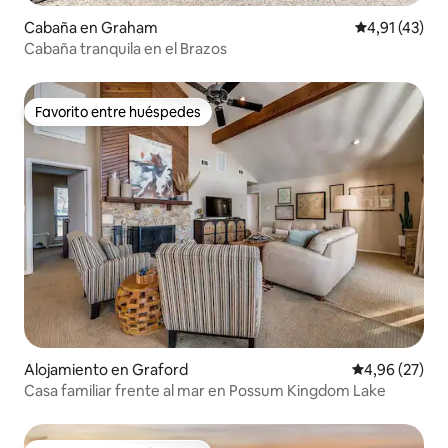
Cabaña en Graham
Calificación 
4,91 (43)
Cabaña tranquila en el Brazos
Favorito entre huéspedes
Favorito entre huéspedes
Alojamiento en Graford
Calificación p
4,96 (27)
Casa familiar frente al mar en Possum Kingdom Lake