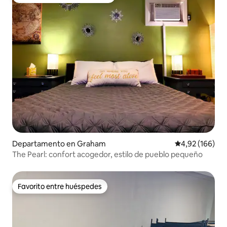
Favorito entre los huéspedes más destacados
Departamento en Graham
Calificación pr
4,92 (166)
The Pearl: confort acogedor, estilo de pueblo pequeño
Favorito entre huéspedes
Favorito entre huéspedes