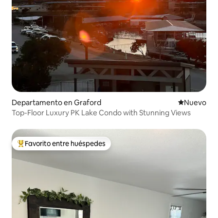
Departamento en Graford
Lugar nuevo
Nuevo
Top-Floor Luxury PK Lake Condo with Stunning Views
Favorito entre huéspedes
Favorito entre los huéspedes más destacados