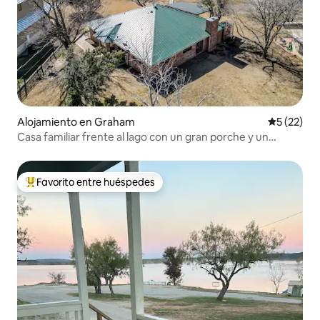
Alojamiento en Graham
Calificaci
5 (22)
Casa familiar frente al lago con un gran porche y un
muelle para botes
Favorito entre huéspedes
Favorito entre los huéspedes más destacados