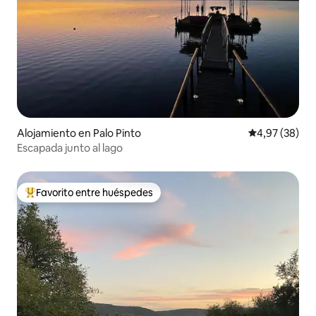
Alojamiento en Palo Pinto
Calificación p
4,97 (38)
Escapada junto al lago
Favorito entre huéspedes
Favorito entre los huéspedes más destacados