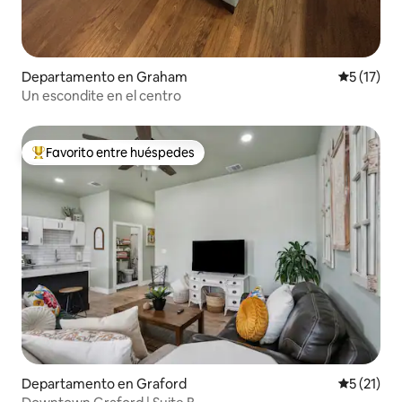
Departamento en Graham
Calificaci
5 (17)
Un escondite en el centro
Favorito entre huéspedes
Favorito entre los huéspedes más destacados
Departamento en Graford
Calificaci
5 (21)