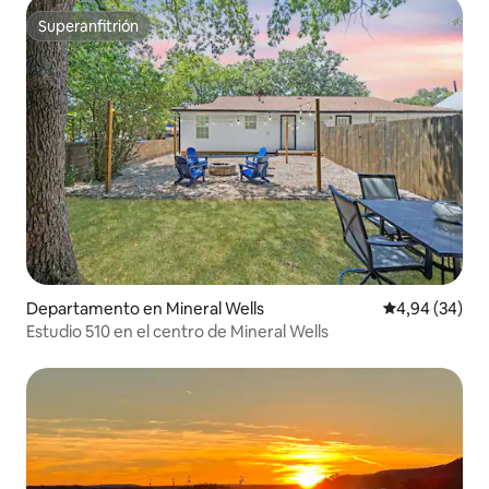
Superanfitrión
Superanfitrión
Departamento en Mineral Wells
Calificación p
4,94 (34)
Estudio 510 en el centro de Mineral Wells