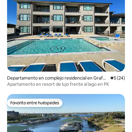
Departamento en complejo residencial en Grafor
Calificaci
5 (24)
d
Apartamento en resort de lujo frente al lago en PK
Favorito entre huéspedes
Favorito entre huéspedes