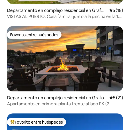
Departamento en complejo residencial en Grafor
Calificaci
5 (18)
d
VISTAS AL PUERTO. Casa familiar junto a la piscina en la 1.ª
planta.
Favorito entre huéspedes
Favorito entre huéspedes
Departamento en complejo residencial en Grafor
Calificaci
5 (21)
d
Apartamento en primera planta frente al lago PK (2
dormitorios/2 baños)
Favorito entre huéspedes
Favorito entre los huéspedes más destacados