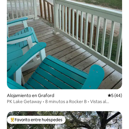
Alojamiento en Graford
Calificaci
5 (44)
PK Lake Getaway • 8 minutos a Rocker B • Vistas al
atardecer
Favorito entre huéspedes
Favorito entre los huéspedes más destacados