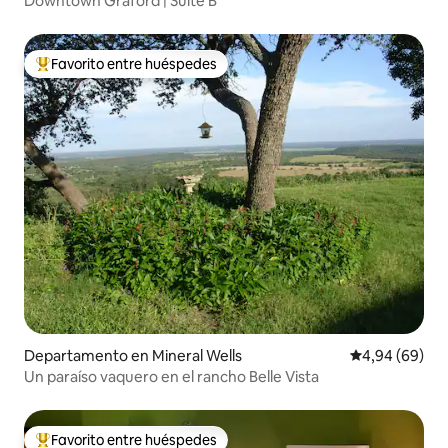
Downtown Graford | Suite B
Favorito entre huéspedes
Favorito entre los huéspedes más destacados
Departamento en Mineral Wells
Calificación p
4,94 (69)
Un paraíso vaquero en el rancho Belle Vista
Favorito entre huéspedes