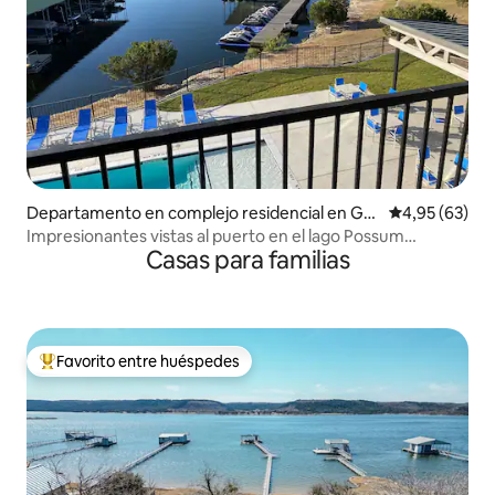
Departamento en complejo residencial en Gra
Calificación p
4,95 (63)
ford
Impresionantes vistas al puerto en el lago Possum
Casas para familias
Kingdom
Favorito entre huéspedes
Favorito entre los huéspedes más destacados