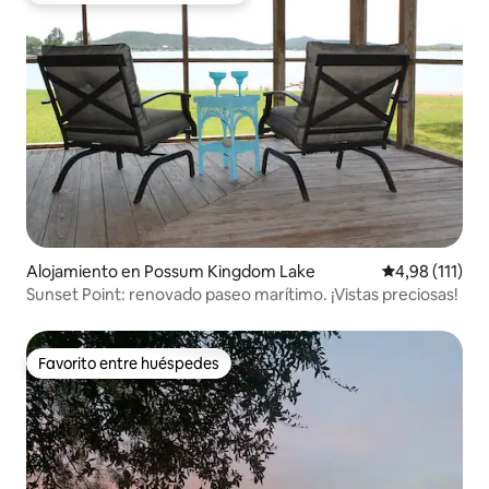
Alojamiento en Possum Kingdom Lake
Calificación p
4,98 (111)
Sunset Point: renovado paseo marítimo. ¡Vistas preciosas!
Favorito entre huéspedes
Favorito entre huéspedes