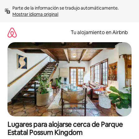
Ir
Parte de la información se tradujo automáticamente. 
al
Mostrar idioma original
contenido
Tu alojamiento en Airbnb
Lugares para alojarse cerca de Parque
Estatal Possum Kingdom