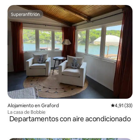
Superanfitrión
Superanfitrión
Alojamiento en Graford
Calificación 
4,91 (33)
La casa de Bobbie
Departamentos con aire acondicionado