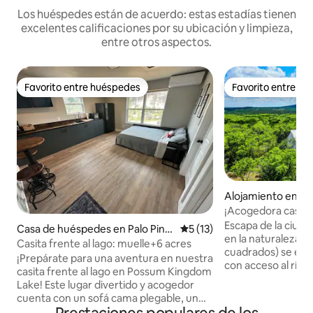
Los huéspedes están de acuerdo: estas estadías tienen
excelentes calificaciones por su ubicación y limpieza,
entre otros aspectos.
Favorito entre huéspedes
Favorito entre h
Favorito entre huéspedes
Favorito entre h
Alojamiento en Gr
¡Acogedora casa co
río Brazos!
Escapa de la ciud
Casa de huéspedes en Palo Pint
Calificación promedio: 5 de 
5 (13)
en la naturaleza. Esta casa (720 pies
o County
Casita frente al lago: muelle+6 acres
cuadrados) se enc
¡Prepárate para una aventura en nuestra
con acceso al río 
casita frente al lago en Possum Kingdom
y comunitario). ¡
Lake! Este lugar divertido y acogedor
escondida en las 
cuenta con un sofá cama plegable, un
tiene vistas que te
baño completo y una práctica zona de