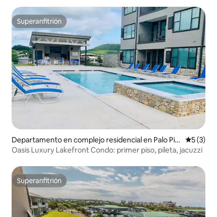
Superanfitrión
Superanfitrión
Departamento en complejo residencial en Palo Pin
Calificac
5 (3)
to County
Oasis Luxury Lakefront Condo: primer piso, pileta, jacuzzi
Superanfitrión
Superanfitrión