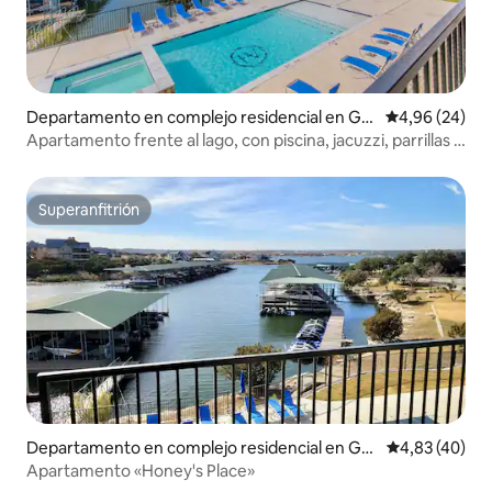
Departamento en complejo residencial en Gra
Calificación p
4,96 (24)
ford
Apartamento frente al lago, con piscina, jacuzzi, parrillas y
gimnasio
Superanfitrión
Superanfitrión
Departamento en complejo residencial en Gra
Calificación 
4,83 (40)
ford
Apartamento «Honey's Place»