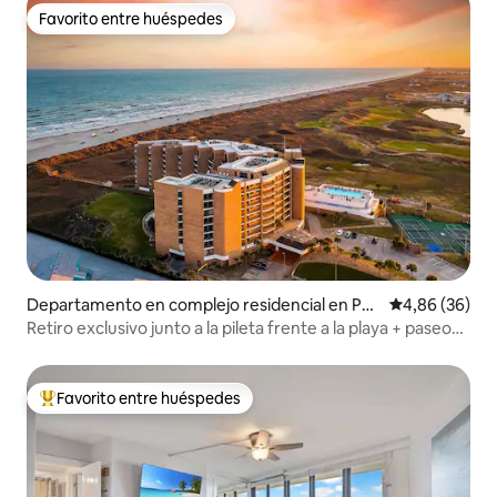
Favorito entre huéspedes
Favorito entre huéspedes
Departamento en complejo residencial en Por
Calificación p
4,86 (36)
t Aransas
Retiro exclusivo junto a la pileta frente a la playa + paseo
costero
Favorito entre huéspedes
Favorito entre los huéspedes más destacados