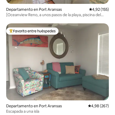
Departamento en Port Aransas
Calificación p
4,92 (155)
[Oceanview Reno, a unos pasos de la playa, piscina del
centro vacacional]
Favorito entre huéspedes
Favorito entre los huéspedes más destacados
Departamento en Port Aransas
Calificación pr
4,98 (267)
Escapada a una isla