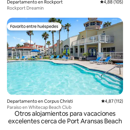
Departamento en Rockport
Calificación pr
4,88 (105)
Rockport Dreamin
Favorito entre huéspedes
Favorito entre huéspedes
Departamento en Corpus Christi
Calificación p
4,87 (112)
Paraíso en Whitecap Beach Club
Otros alojamientos para vacaciones
excelentes cerca de Port Aransas Beach