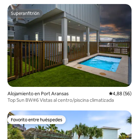
Superanfitrión
Superanfitrión
Alojamiento en Port Aransas
Calificación p
4,88 (56)
Top Sun BW#6 Vistas al centro/piscina climatizada
Favorito entre huéspedes
Favorito entre huéspedes