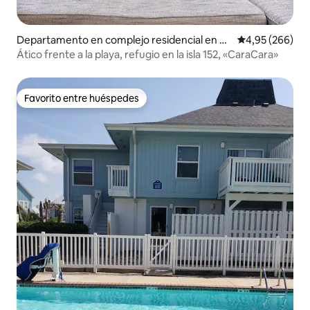
Departamento en complejo residencial en Po
Calificación pr
4,95 (266)
rt Aransas
Ático frente a la playa, refugio en la isla 152, «CaraCara»
Favorito entre huéspedes
Favorito entre huéspedes