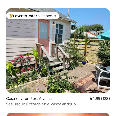
Favorito entre huéspedes
Favorito entre los huéspedes más destacados
Casa rural en Port Aransas
Calificación pr
4,99 (128)
Sea Biscuit Cottage en el casco antiguo