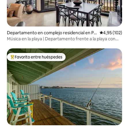
Departamento en complejo residencial en Po
Calificación p
4,95 (102)
rt Aransas
Música en la playa | Departamento frente a la playa con
vistas al amanecer
Favorito entre huéspedes
Favorito entre los huéspedes más destacados