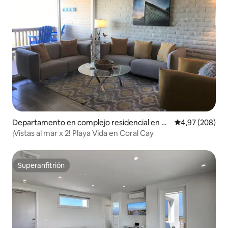
Departamento en complejo residencial en Po
Calificación pr
4,97 (208)
rt Aransas
¡Vistas al mar x 2! Playa Vida en Coral Cay
Superanfitrión
Superanfitrión