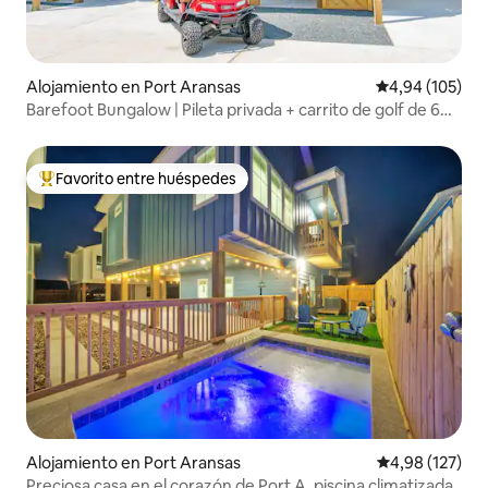
Alojamiento en Port Aransas
Calificación pr
4,94 (105)
Barefoot Bungalow | Pileta privada + carrito de golf de 6
plazas
Favorito entre huéspedes
Favorito entre los huéspedes más destacados
Alojamiento en Port Aransas
Calificación p
4,98 (127)
Preciosa casa en el corazón de Port A, piscina climatizada