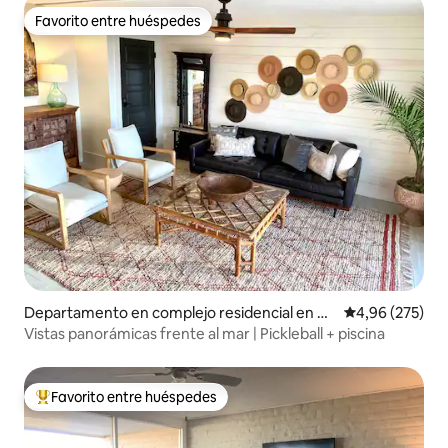
Favorito entre huéspedes
Favorito entre huéspedes
Departamento en complejo residencial en Po
Calificación pr
4,96 (275)
rt Aransas
Vistas panorámicas frente al mar | Pickleball + piscina
Favorito entre huéspedes
Favorito entre los huéspedes más destacados