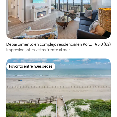
Departamento en complejo residencial en Port
Calificación
5,0 (62)
Aransas
Impresionantes vistas frente al mar
Favorito entre huéspedes
Favorito entre huéspedes