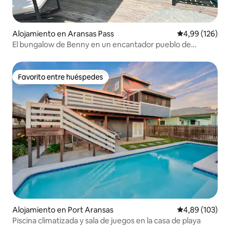
Alojamiento en Aransas Pass
Calificación pr
4,99 (126)
El bungalow de Benny en un encantador pueblo de
pescadores
Favorito entre huéspedes
Favorito entre huéspedes
Alojamiento en Port Aransas
Calificación pr
4,89 (103)
Piscina climatizada y sala de juegos en la casa de playa