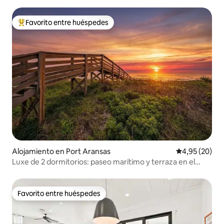
Favorito entre huéspedes
Favorito entre los huéspedes más destacados
Alojamiento en Port Aransas
Calificación p
4,95 (20)
Luxe de 2 dormitorios: paseo marítimo y terraza en el
tercer piso
Favorito entre huéspedes
Favorito entre huéspedes