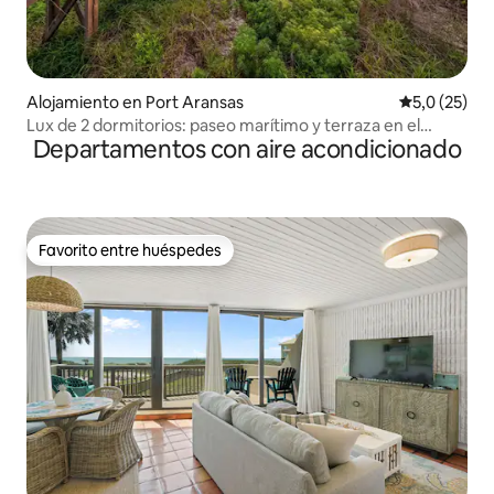
Alojamiento en Port Aransas
Calificación
5,0 (25)
Lux de 2 dormitorios: paseo marítimo y terraza en el
Departamentos con aire acondicionado
tercer piso
Favorito entre huéspedes
Favorito entre huéspedes