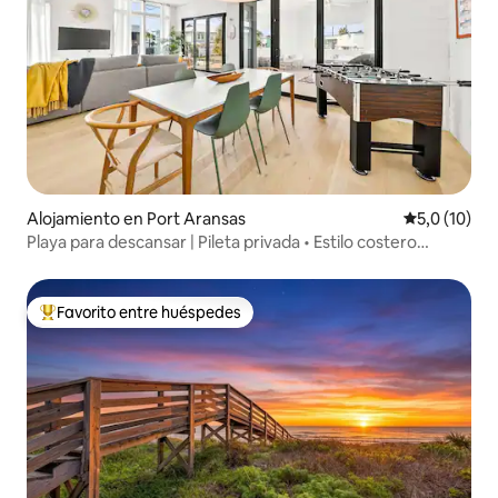
Alojamiento en Port Aransas
Calificación
5,0 (10)
Playa para descansar | Pileta privada • Estilo costero
moderno
Favorito entre huéspedes
Favorito entre los huéspedes más destacados