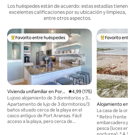
Los huéspedes están de acuerdo: estas estadías tienen
excelentes calificaciones por su ubicación y limpieza,
entre otros aspectos.
Favorito entre huéspedes
Favorito entre
Favorito entre los huéspedes más destacados
Favorito entre l
Vivienda unifamiliar en Port
Calificación promedio: 4,99 de 5
4,99 (175)
Aransas
Lujoso alojamiento de 3 dormitorios y 3
baños en el casco antiguo de Port
Apartamento de lujo de 3 dormitorios/3
Alojamiento en Flo
Aransas
baños situado cerca de la playa en el
La casa de la orilla
casco antiguo de Port Aransas. Fácil
* Retiro frente al 
acceso a la playa, pero cerca de
embarcadero priva
restaurantes, bares y muelles de pesca
pesca (luces en el
de la ciudad. Hay muchos restaurantes y
nocturna). * A 15 m