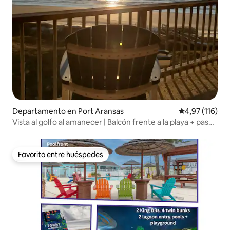
Departamento en Port Aransas
Calificación p
4,97 (116)
Vista al golfo al amanecer | Balcón frente a la playa + paseo
costero
Favorito entre huéspedes
Favorito entre huéspedes