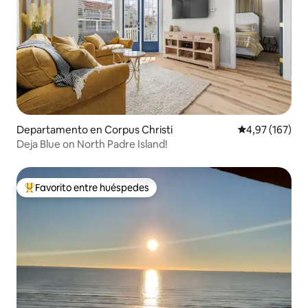
Departamento en Corpus Christi
Calificación p
4,97 (167)
Deja Blue on North Padre Island!
Favorito entre huéspedes
Favorito entre los huéspedes más destacados