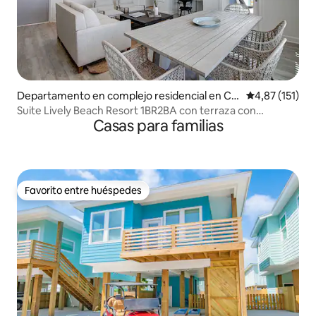
Departamento en complejo residencial en Co
Calificación p
4,87 (151)
rpus Christi
Suite Lively Beach Resort 1BR2BA con terraza con
Casas para familias
capacidad para 4 personas.
Favorito entre huéspedes
Favorito entre huéspedes