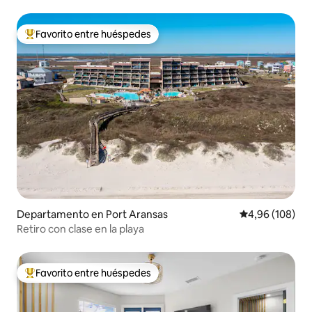
Favorito entre huéspedes
Favorito entre los huéspedes más destacados
Departamento en Port Aransas
Calificación pr
4,96 (108)
Retiro con clase en la playa
Favorito entre huéspedes
Favorito entre los huéspedes más destacados