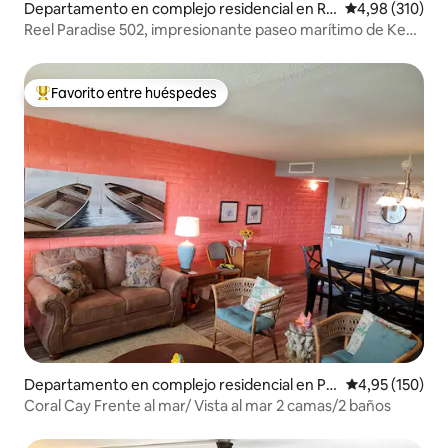
Departamento en complejo residencial en Ro
Calificación pr
4,98 (310)
ckport
Reel Paradise 502, impresionante paseo marítimo de Key
Allegro
Favorito entre huéspedes
Favorito entre los huéspedes más destacados
Departamento en complejo residencial en Po
Calificación p
4,95 (150)
rt Aransas
Coral Cay Frente al mar/ Vista al mar 2 camas/2 baños