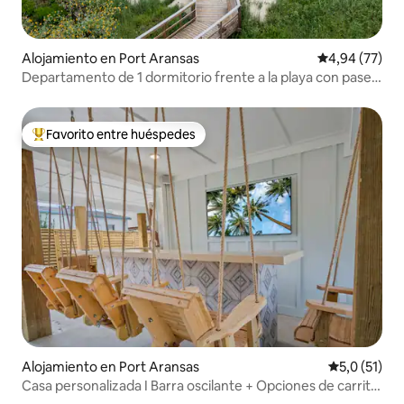
Alojamiento en Port Aransas
Calificación p
4,94 (77)
Departamento de 1 dormitorio frente a la playa con paseo
marítimo privado y pileta
Favorito entre huéspedes
Favorito entre los huéspedes más destacados
Alojamiento en Port Aransas
Calificación
5,0 (51)
Casa personalizada I Barra oscilante + Opciones de carrito
de golf privado