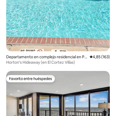
Departamento en complejo residencial en Po
Calificación p
4,85 (163)
rt Aransas
Horton's Hideaway (en El Cortez Villas)
Favorito entre huéspedes
Favorito entre huéspedes