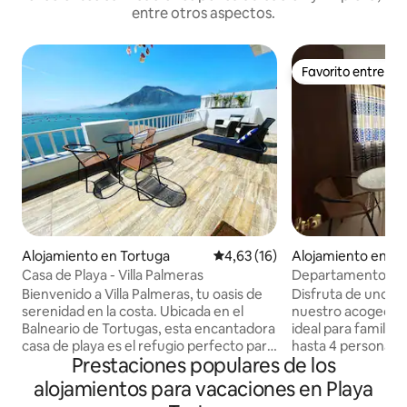
entre otros aspectos.
Favorito entre h
Favorito entre h
Alojamiento en Tortuga
Calificación promedio: 4,63 de 
4,63 (16)
Alojamiento en To
Casa de Playa - Villa Palmeras
Departamento fren
de Tortugas
Bienvenido a Villa Palmeras, tu oasis de
Disfruta de unos 
serenidad en la costa. Ubicada en el
nuestro acogedor 
Balneario de Tortugas, esta encantadora
ideal para familia
casa de playa es el refugio perfecto para
hasta 4 personas. 
Prestaciones populares de los
aquellos que buscan escapar del ajetreo
amoblado y equipa
y el bullicio de la vida cotidiana. Disfruta
una estadía cómoda
alojamientos para vacaciones en Playa
de tus días tomando el sol en la piscina
Características: c