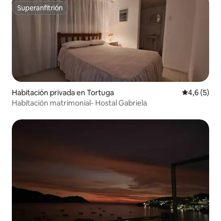
Superanfitrión
Superanfitrión
Habitación privada en Tortuga
Calificació
4,6 (5)
Habitación matrimonial- Hostal Gabriela