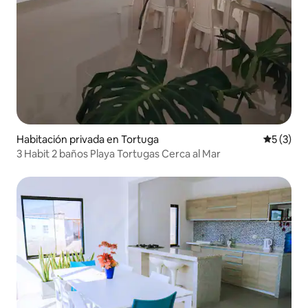
Habitación privada en Tortuga
Calificac
5 (3)
3 Habit 2 baños Playa Tortugas Cerca al Mar