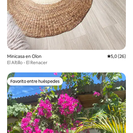
Minicasa en Olon
Calificación
5,0 (26)
El Altillo - El Renacer
Favorito entre huéspedes
Favorito entre huéspedes