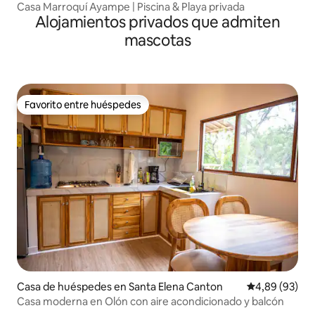
Casa Marroquí Ayampe | Piscina & Playa privada
Alojamientos privados que admiten
mascotas
Favorito entre huéspedes
Favorito entre huéspedes
Casa de huéspedes en Santa Elena Canton
Calificación p
4,89 (93)
Casa moderna en Olón con aire acondicionado y balcón