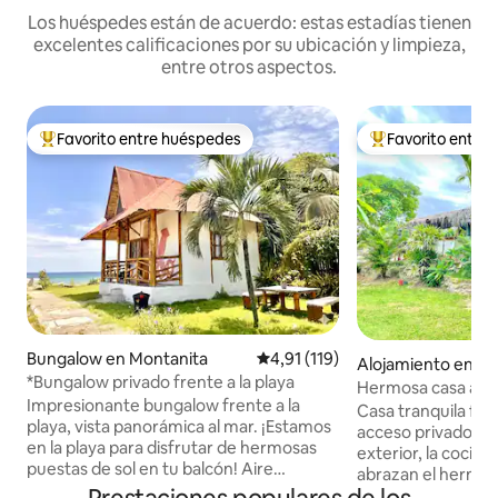
Los huéspedes están de acuerdo: estas estadías tienen
excelentes calificaciones por su ubicación y limpieza,
entre otros aspectos.
Favorito entre huéspedes
Favorito entre
Favorito entre los huéspedes más destacados
Favorito entre l
Bungalow en Montanita
Calificación promedio: 4,91 de 5
4,91 (119)
Alojamiento en Mo
*Bungalow privado frente a la playa
Hermosa casa a pi
Impresionante bungalow frente a la
Casa tranquila fren
playa, vista panorámica al mar. ¡Estamos
acceso privado a la
en la playa para disfrutar de hermosas
exterior, la cocina
puestas de sol en tu balcón! Aire
abrazan el hermos
acondicionado, cocina completa, wifi
de las olas del mar