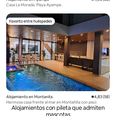
Casa La Morada. Playa Ayampe.
Favorito entre huéspedes
Favorito entre huéspedes
Alojamiento en Montanita
Calificación p
4,83 (58)
Hermosa casa frente al mar en Montañita con pisci
Alojamientos con pileta que admiten
mascotas