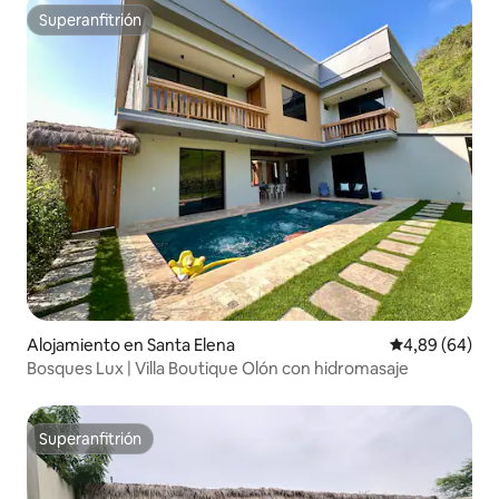
Superanfitrión
Superanfitrión
Alojamiento en Santa Elena
Calificación p
4,89 (64)
Bosques Lux | Villa Boutique Olón con hidromasaje
Superanfitrión
Superanfitrión