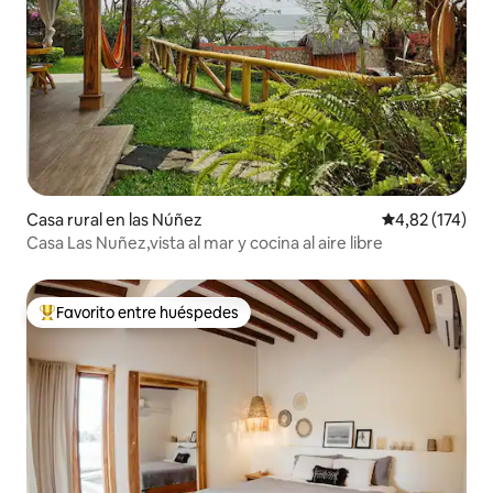
Casa rural en las Núñez
Calificación p
4,82 (174)
Casa Las Nuñez,vista al mar y cocina al aire libre
Favorito entre huéspedes
Favorito entre los huéspedes más destacados