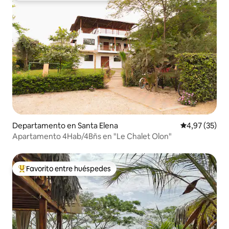
Departamento en Santa Elena
Calificación 
4,97 (35)
Apartamento 4Hab/4Bñs en "Le Chalet Olon"
Favorito entre huéspedes
Favorito entre los huéspedes más destacados