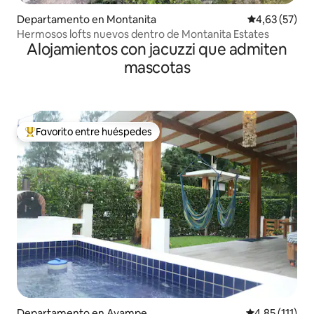
Departamento en Montanita
Calificación 
4,63 (57)
Hermosos lofts nuevos dentro de Montanita Estates
Alojamientos con jacuzzi que admiten
mascotas
Favorito entre huéspedes
Favorito entre los huéspedes más destacados
Departamento en Ayampe
Calificación p
4,85 (111)