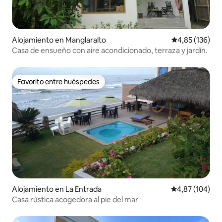
Alojamiento en Manglaralto
Calificación p
4,85 (136)
Casa de ensueño con aire acondicionado, terraza y jardín.
Favorito entre huéspedes
Favorito entre huéspedes
Alojamiento en La Entrada
Calificación pr
4,87 (104)
Casa rústica acogedora al pie del mar