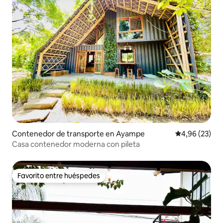
Contenedor de transporte en Ayampe
Calificación p
4,96 (23)
Casa contenedor moderna con pileta
Favorito entre huéspedes
Favorito entre huéspedes