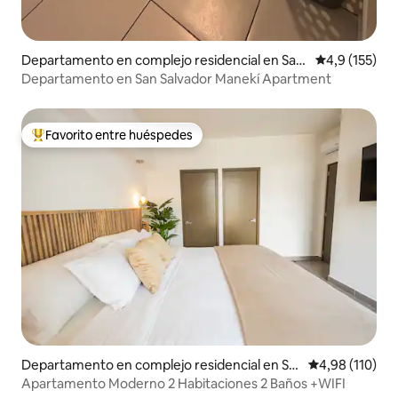
Departamento en complejo residencial en San
Calificación 
4,9 (155)
Salvador
Departamento en San Salvador Manekí Apartment
Favorito entre huéspedes
Favorito entre los huéspedes más destacados
Departamento en complejo residencial en Sa
Calificación p
4,98 (110)
nta Tecla
Apartamento Moderno 2 Habitaciones 2 Baños +WIFI