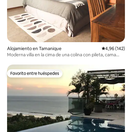
Alojamiento en Tamanique
Calificación pr
4,96 (142)
Moderna villa en la cima de una colina con pileta, cama
king y diván para 4 personas
Favorito entre huéspedes
Favorito entre huéspedes