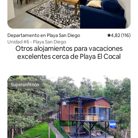
Departamento en Playa San Diego
Calificación p
4,82 (116)
Unidad #6 - Playa San Diego
Otros alojamientos para vacaciones
excelentes cerca de Playa El Cocal
Superanfitrión
Superanfitrión