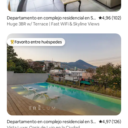
Departamento en complejo residencial en Sa
Calificación pr
4,96 (102)
n Salvador
Huge 3BR w/ Terrace | Fast WiFi & Skyline Views
Favorito entre huéspedes
Favorito entre los huéspedes más destacados
Departamento en complejo residencial en Sa
Calificación p
4,97 (126)
n Salvador
Vista Luxe: Oasis de Lujo en la Ciudad