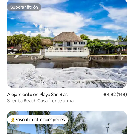
Superanfitrión
Superanfitrión
Alojamiento en Playa San Blas
Calificación pr
4,92 (149)
Sirenita Beach Casa frente al mar.
Favorito entre huéspedes
Favorito entre los huéspedes más destacados