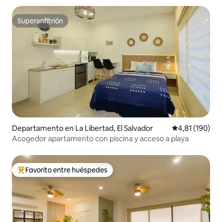
Superanfitrión
Superanfitrión
Departamento en La Libertad, El Salvador
Calificación p
4,81 (190)
Acogedor apartamento con piscina y acceso a playa
Favorito entre huéspedes
Favorito entre los huéspedes más destacados