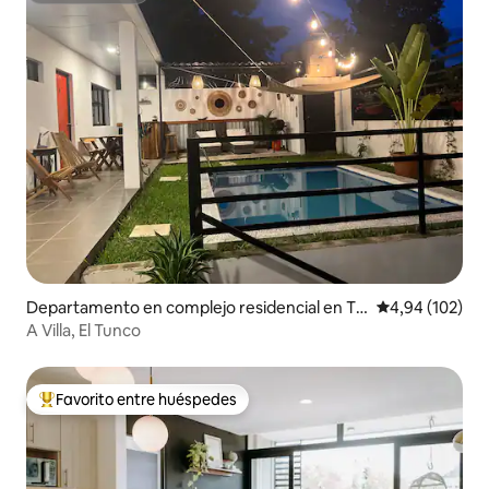
Departamento en complejo residencial en Ta
Calificación pr
4,94 (102)
manique
A Villa, El Tunco
Favorito entre huéspedes
Favorito entre los huéspedes más destacados