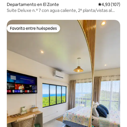
Departamento en El Zonte
Calificación p
4,93 (107)
Suite Deluxe n.º 7 con agua caliente, 2ª planta/vistas al
mar
Favorito entre huéspedes
Favorito entre huéspedes