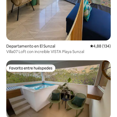
Departamento en El Sunzal
Calificación pr
4,88 (134)
Villa07 Loft con increíble VISTA Playa Sunzal
Favorito entre huéspedes
Favorito entre huéspedes