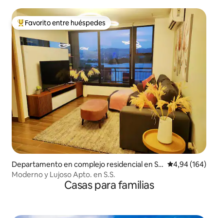
Favorito entre huéspedes
Favorito entre los huéspedes más destacados
Departamento en complejo residencial en Sa
Calificación pr
4,94 (164)
n Salvador
Moderno y Lujoso Apto. en S.S.
Casas para familias