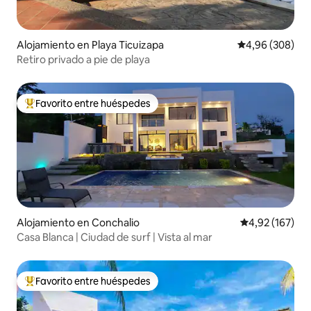
Alojamiento en Playa Ticuizapa
Calificación pr
4,96 (308)
Retiro privado a pie de playa
Favorito entre huéspedes
Favorito entre los huéspedes más destacados
Alojamiento en Conchalio
Calificación p
4,92 (167)
Casa Blanca | Ciudad de surf | Vista al mar
Favorito entre huéspedes
Favorito entre los huéspedes más destacados