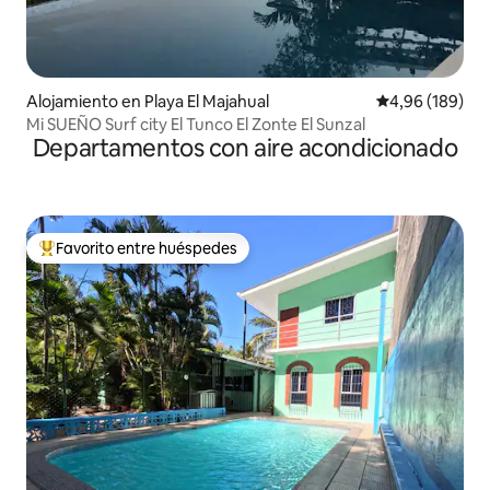
Alojamiento en Playa El Majahual
Calificación pr
4,96 (189)
Mi SUEÑO Surf city El Tunco El Zonte El Sunzal
Departamentos con aire acondicionado
Favorito entre huéspedes
Favorito entre los huéspedes más destacados