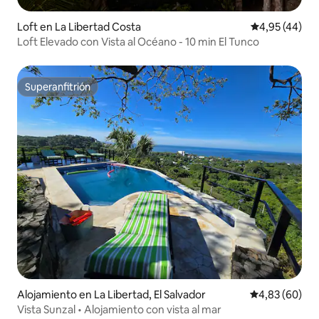
Loft en La Libertad Costa
Calificación 
4,95 (44)
Loft Elevado con Vista al Océano - 10 min El Tunco
Superanfitrión
Superanfitrión
Alojamiento en La Libertad, El Salvador
Calificación p
4,83 (60)
Vista Sunzal • Alojamiento con vista al mar