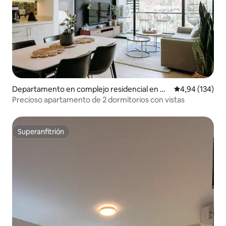
Departamento en complejo residencial en An
Calificación pr
4,94 (134)
tiguo Cuscatlán
Precioso apartamento de 2 dormitorios con vistas
Superanfitrión
Superanfitrión