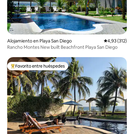
Alojamiento en Playa San Diego
Calificación p
4,93 (312)
Rancho Montes New built Beachfront Playa San Diego
Favorito entre huéspedes
Favorito entre los huéspedes más destacados