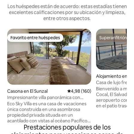
Los huéspedes están de acuerdo: estas estadías tienen
excelentes calificaciones por su ubicación y limpieza,
entre otros aspectos.
Favorito entre huéspedes
Superanfitrión
Favorito entre huéspedes
Superanfitrión
Alojamiento en La
Department
Casa de lujo frente 
out
Bienvenido a mi ca
Casona en El Sunzal
Calificación promedio: 4,98 de 5
4,98 (160)
Cocal, El Salvador.
Impresionante villa panorámica con
aeropuerto con u
vistas al mar
Eco Sky Villa es una casa de vacaciones
en el patio traser
única construida en una asombrosa
están a poca dista
propiedad privada situada en un
mundialmente fam
acantilado con vistas al océano Pacífico.
está a 1 milla de l
Prestaciones populares de los
Disfrutarás de brisas más frescas en la
media milla del nu
cima de una colina en una amplia terraza