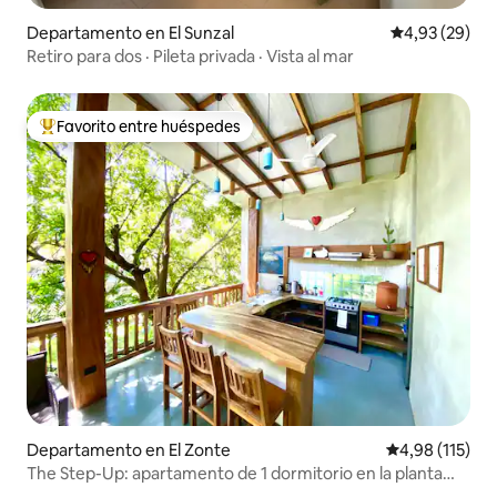
Departamento en El Sunzal
Calificación p
4,93 (29)
Retiro para dos · Pileta privada · Vista al mar
Favorito entre huéspedes
Favorito entre los huéspedes más destacados
Departamento en El Zonte
Calificación p
4,98 (115)
The Step-Up: apartamento de 1 dormitorio en la planta
superior