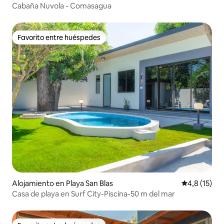
Cabaña Nuvola - Comasagua
Favorito entre huéspedes
Favorito entre huéspedes
Alojamiento en Playa San Blas
Calificación
4,8 (15)
Casa de playa en Surf City-Piscina-50 m del mar