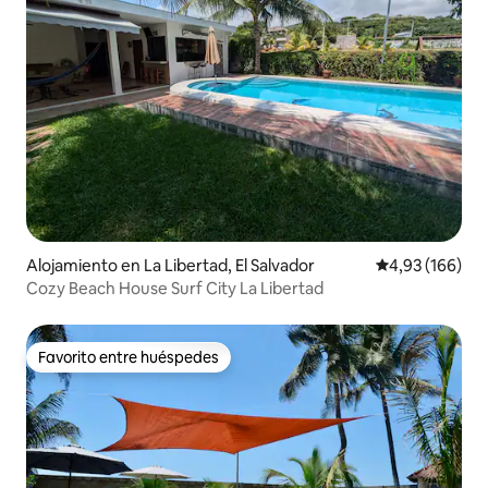
Alojamiento en La Libertad, El Salvador
Calificación pr
4,93 (166)
Cozy Beach House Surf City La Libertad
Favorito entre huéspedes
Favorito entre huéspedes