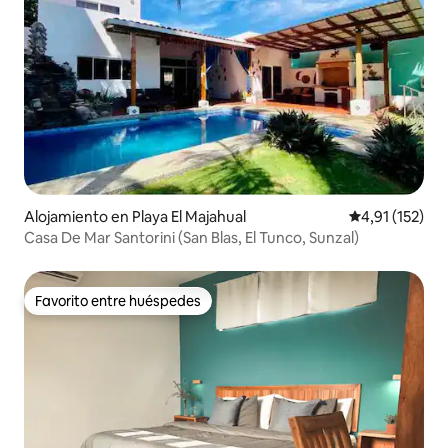
Alojamiento en Playa El Majahual
Calificación p
4,91 (152)
Casa De Mar Santorini (San Blas, El Tunco, Sunzal)
Favorito entre huéspedes
Favorito entre huéspedes