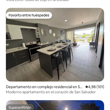
Favorito entre huéspedes
Favorito entre huéspedes
Departamento en complejo residencial en Sa
Calificación p
4,98 (101)
n Salvador
Moderno apartamento en el corazón de San Salvador
Superanfitrión
Superanfitrión