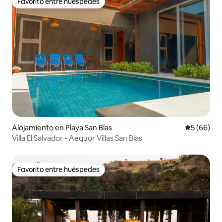
Favorito entre huéspedes
Favorito entre huéspedes
Alojamiento en Playa San Blas
Calificaci
5 (66)
Villa El Salvador - Aequor Villas San Blas
Favorito entre huéspedes
Favorito entre huéspedes