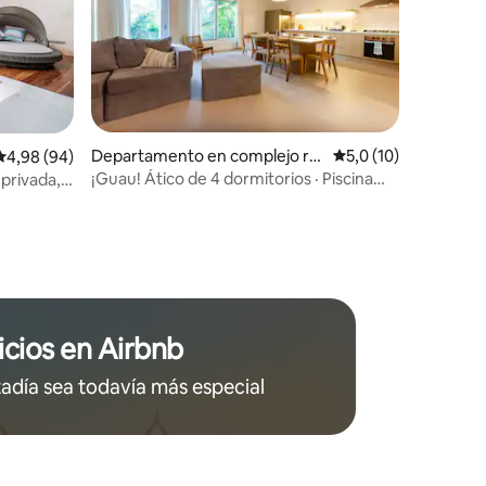
Departamento en complejo re
Calificación promedi
5,0 (10)
Calificación promedio: 4,98 de 5. 94 evaluaciones
4,98 (94)
sidencial en Centro
¡Guau! Ático de 4 dormitorios · Piscina
 privada, a
iones
privada · Ubicación privilegiada
icios en Airbnb
adía sea todavía más especial