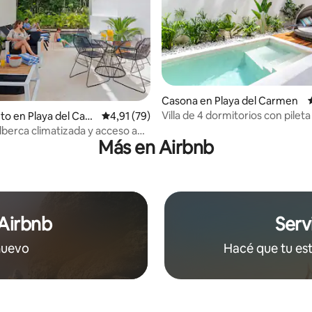
 4,95 de 5. 75 evaluaciones
Casona en Playa del Carmen
Villa de 4 dormitorios con pileta
to en Playa del Car
Calificación promedio: 4,91 de 5. 79 evaluac
4,91 (79)
10 min de la playa
alberca climatizada y acceso a
Más en Airbnb
 Airbnb
Serv
nuevo
Hacé que tu est