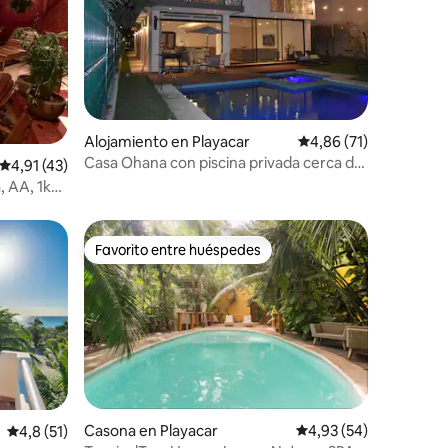
Alojamiento en Playacar
Calificación promedio:
4,86 (71)
Casa Ohana con piscina privada cerca de
iones
Calificación promedio: 4,91 de 5. 43 evaluaciones
4,91 (43)
la playa y la Quinta Avenida.
, AA, 1km
Favorito entre huéspedes
Favorito entre huéspedes
iones
Casona en Playacar
Calificación promedio:
4,93 (54)
Calificación promedio: 4,8 de 5. 51 evaluaciones
4,8 (51)