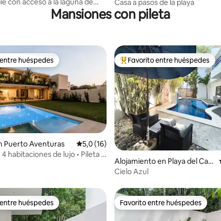
le con acceso a la laguna de
Casa a pasos de la playa
Mansiones con pileta
 entre huéspedes
Favorito entre huéspedes
 entre huéspedes
Favorito entre los huéspedes 
n Puerto Aventuras
Calificación promedio: 5,0 de 5. 16 evaluac
5,0 (16)
 4 habitaciones de lujo • Pileta •
: 5,0 de 5. 23 evaluaciones
Alojamiento en Playa del Car
 Pto Aventuras
men
Cielo Azul
 entre huéspedes
Favorito entre huéspedes
 entre huéspedes
Favorito entre huéspedes