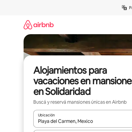
Ir
P
al
contenido
Alojamientos para
vacaciones en mansione
en Solidaridad
Buscá y reservá mansiones únicas en Airbnb
Ubicación
Cuando los resultados estén disponibles, navegá c