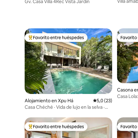
Villa amab
Gv. Casa Villa 4Rec Vista Jardin
yalku
Favorito entre huéspedes
Favorito
Favorito entre los huéspedes más destacados
Favorito
Casona e
Casa Lola:
Alojamiento en Xpu Há
Calificación promedio
5,0 (23)
Parrilla •
Casa Chéché · Vida de lujo en la selva ·
Alberca Priv
Favorito entre huéspedes
Favorito
Favorito entre los huéspedes más destacados
Favorito