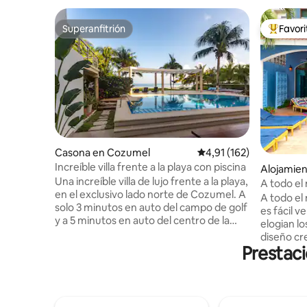
Superanfitrión
Favor
Superanfitrión
Favorito
Casona en Cozumel
Calificación promedio: 
4,91 (162)
Increíble villa frente a la playa con piscina
Alojamien
Una increíble villa de lujo frente a la playa,
men
A todo el 
en el exclusivo lado norte de Cozumel. A
la playa, c
A todo el 
solo 3 minutos en auto del campo de golf
es fácil 
y a 5 minutos en auto del centro de la
elogian lo
ciudad. Directamente en la playa más
diseño cre
hermosa del norte, saborearás el
Prestaci
y la ubica
magnífico mar turquesa, desde el
de Playa. 
desayuno hasta las espectaculares
trabajado
puestas de sol al atardecer. Villa Delfin es
gran albe
un alquiler vacacional perfecto para un
solar, Wi