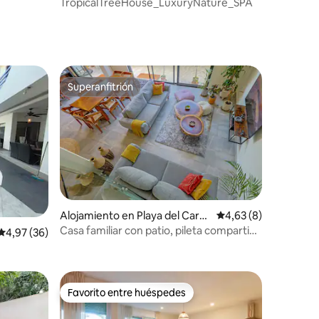
TropicalTreeHouse_LuxuryNature_SPA
Superanfitrión
más destacados
Superanfitrión
iones
Alojamiento en Playa del Carm
Calificación promedio
4,63 (8)
en
Casa familiar con patio, pileta compartida
Calificación promedio: 4,97 de 5. 36 evaluaciones
4,97 (36)
y cenote
Favorito entre huéspedes
Favorito entre huéspedes