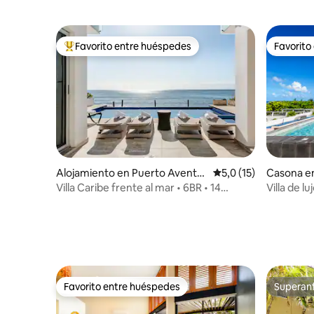
isla de Cozumel
Favorito entre huéspedes
Favorito
Favorito entre los huéspedes más destacados
Favorito
Alojamiento en Puerto Aventur
Calificación promedio
5,0 (15)
Casona en
as
Villa Caribe frente al mar • 6BR • 14
Villa de lu
huéspedes
Playa a 2 
Favorito entre huéspedes
Superanf
Favorito entre huéspedes
Superanf