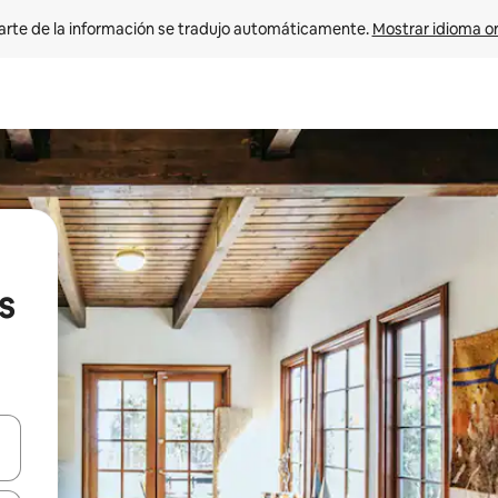
arte de la información se tradujo automáticamente. 
Mostrar idioma or
s
on las teclas de flecha hacia arriba y hacia abajo o explorá deslizando