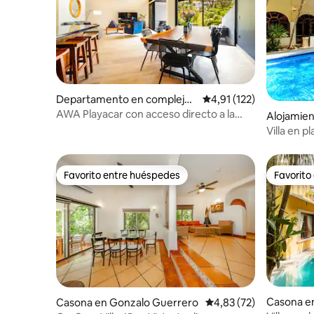
Departamento en complejo r
Calificación promedio: 
4,91 (122)
esidencial en Playacar
AWA Playacar con acceso directo a la
Alojamien
alberca
Villa en p
barbacoa
Favorito entre huéspedes
Favorito
Favorito entre huéspedes
Favorito
Casona en
Casona en Gonzalo Guerrero
Calificación promedio:
4,83 (72)