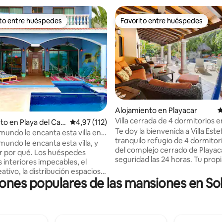
ito entre huéspedes
Favorito entre huéspedes
 entre los huéspedes más destacados
Favorito entre huéspedes
4,91 de 5. 162 evaluaciones
Alojamiento en Playacar
C
Villa cerrada de 4 dormitorios e
to en Playa del Car
Calificación promedio: 4,97 de 5. 112 evaluac
4,97 (112)
| Pileta privada · Playa
Te doy la bienvenida a Villa Este
mundo le encanta esta villa en
tranquilo refugio de 4 dormitor
on pileta privada, wifi
mundo le encanta esta villa, y
del complejo cerrado de Playac
ver por qué. Los huéspedes
seguridad las 24 horas. Tu propi
s interiores impecables, el
privada, jardines tropicales ma
ativo, la distribución espaciosa
una terraza en la azotea con u
ones populares de las mansiones en So
ción inmejorable en el corazón
mexicana con techo de paja he
Perfecto para familias, parejas y
mano. Cinco minutos a pie por 
res remotos, disfrutará de una
hasta la playa, diez minutos hast
rca privada con calefacción
Avenida y el ferry de Cozumel.
Fi RÁPIDO, ropa de cama de