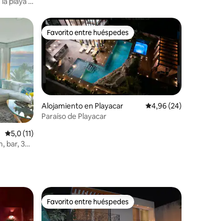
servicios incluidos
 la playa y
Favorito entre huéspedes
Favorito entre huéspedes
Alojamiento en Playacar
Calificación promedio:
4,96 (24)
Paraíso de Playacar
iones
Calificación promedio: 5,0 de 5. 11 evaluaciones
5,0 (11)
, bar, 3
Favorito entre huéspedes
Favorito entre huéspedes