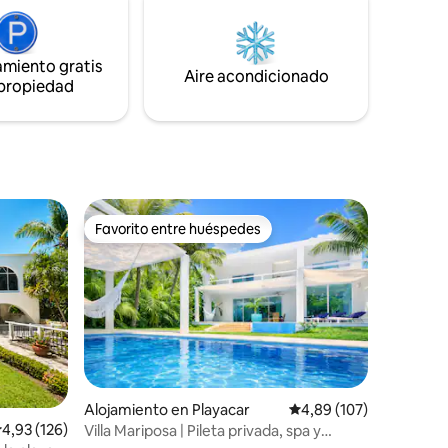
cuatro
de la hospitalidad turística (hotel
 diseñados
pequeño y restaurantes propios) y
n juntos.
queremos que disfrutes nuestra propia
 Dan y
casa para vivir una experiencia increíble!
amiento gratis
Aire acondicionado
 propiedad
Favorito entre huéspedes
Favorito entre huéspedes
iones
Alojamiento en Playacar
Calificación promedio: 
4,89 (107)
alificación promedio: 4,93 de 5. 126 evaluaciones
4,93 (126)
Villa Mariposa | Pileta privada, spa y