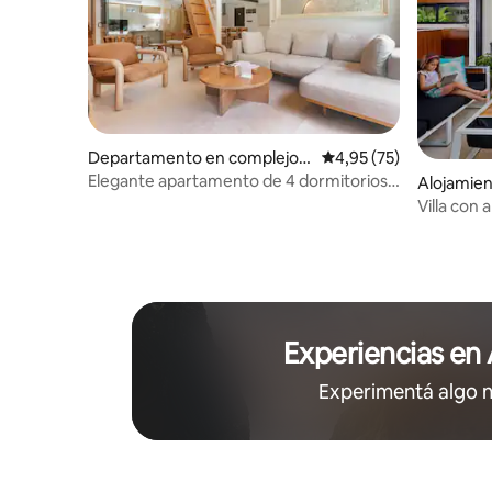
Departamento en complejo r
Calificación promedio:
4,95 (75)
esidencial en Gonzalo Guerre
Elegante apartamento de 4 dormitorios:
Alojamien
ro
piscina, gimnasio, oficina y cerca de la
men
Villa con 
playa
Cenote
Experiencias en
Experimentá algo 