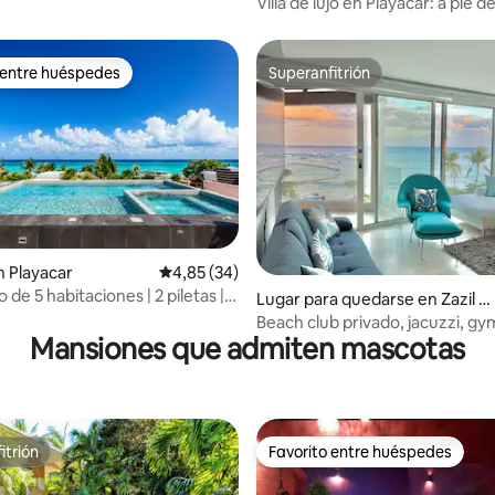
Villa de lujo en Playacar: a pie de
la 5.ª Avenida
 entre huéspedes
Superanfitrión
 entre huéspedes
Superanfitrión
: 5,0 de 5. 15 evaluaciones
 Playacar
Calificación promedio: 4,85 de 5. 34 evaluac
4,85 (34)
jo de 5 habitaciones | 2 piletas |
Lugar para quedarse en Zazil H
minutos | Playacar
a
Beach club privado, jacuzzi, gym
Mansiones que admiten mascotas
balcones
itrión
Favorito entre huéspedes
itrión
Favorito entre huéspedes