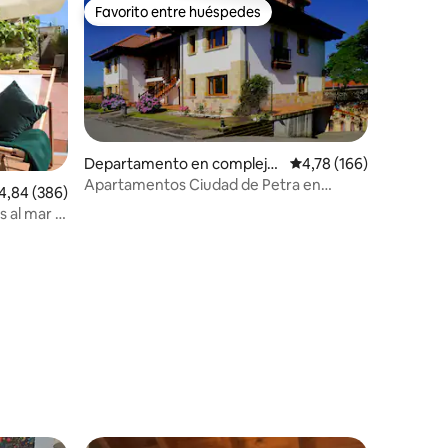
Favorito entre huéspedes
Favorito entre huéspedes
Departamento en complejo
Calificación promedio: 
4,78 (166)
residencial en Santillana del
Apartamentos Ciudad de Petra en
lificación promedio: 4,84 de 5. 386 evaluaciones
4,84 (386)
Mar
Santillana del Mar
 al mar y
iones