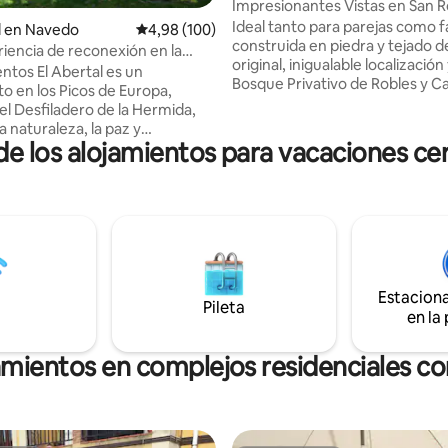
Impresionantes Vistas en San 
Riomiera
Ideal tanto para parejas como fa
l en Navedo
Calificación promedio: 4,98 de 5. 100 evaluac
4,98 (100)
construida en piedra y tejado de
iencia de reconexión en la
original, inigualable localización 
tos El Abertal es un
Bosque Privativo de Robles y C
to en los Picos de Europa,
con mesa de picnic propia, exte
el Desfiladero de la Hermida,
para pasear en un entorno
la naturaleza, la paz y
espectacular,2 plantas,3 habita
de los alojamientos para vacaciones c
dad de un lugar auténtico en un
una de ellas con sofá y tv, Barb
e montaña cerca del mar.
Chimenea exterior , Pozo de agua ,
en Navedo, un pequeño pueblo
Porche cubierto , Balconada, Mi
ubia, a unos 20 km de Potes. Te
terraza colgado en la ladera co
 un entorno natural, alejado
increíbles vistas al valle y las
, donde podrás disfrutar de
montañas,igual que toda la casa
 comodidades. Desde la terraza
de postal !
l balcón, podrás contemplar la
Estacion
idad de las montañas de Picos
Pileta
en la
.
amientos en complejos residenciales con