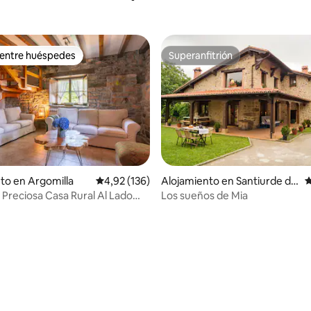
 entre huéspedes
Superanfitrión
 entre huéspedes
Superanfitrión
to en Argomilla
Calificación promedio: 4,92 de 5. 136 evaluac
4,92 (136)
Alojamiento en Santiurde de
C
Toranzo
o, Preciosa Casa Rural Al Lado
Los sueños de Mia
io: 5 de 5. 33 evaluaciones
no