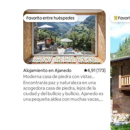
Favorito entre huéspedes
Favor
Favorito entre huéspedes
Favorito
Alojamiento en Ajanedo
Calificación promedio: 
4,91 (173)
Moderna casa de piedra con vistas
panorámicas y wifi
Encontrarás paz y naturaleza en una
acogedora casa de piedra, lejos de la
ciudad y del bullicio y bullicio. Ajanedo es
una pequeña aldea con muchas vacas,
ovejas, cabras, gatos, perros y unos 30
majestuosos buitres gansos. Se
encuentra a una altitud de 400 m en el
valle de Miera rodeado de montañas de
hasta 2000 m de altura. Líerganes está a