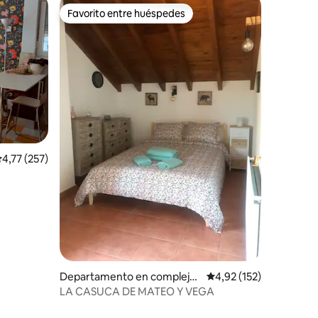
Favorito entre huéspedes
Favorito entre huéspedes
iones
alificación promedio: 4,77 de 5. 257 evaluaciones
4,77 (257)
Departamento en complejo
Calificación promedio: 
4,92 (152)
residencial en Cantabria
LA CASUCA DE MATEO Y VEGA