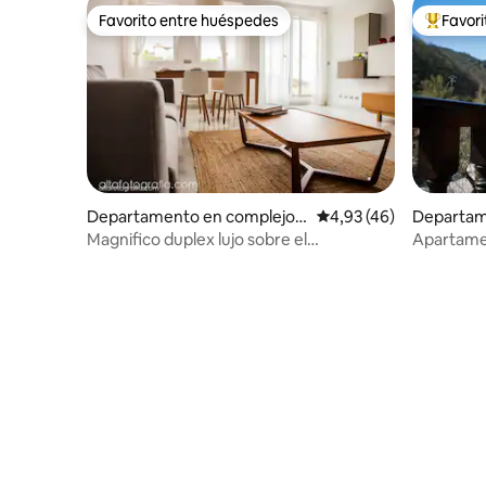
Favorito entre huéspedes
Favor
Favorito entre huéspedes
Favorito
Departamento en complejo r
Calificación promedio:
4,93 (46)
Departam
esidencial en San Vicente de l
sidencial
Magnifico duplex lujo sobre el
Apartamen
a Barquera
mar.Enclave unico.
by Río Cu