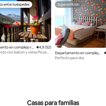
ito entre huéspedes
Superanfitrión
 entre los huéspedes más destacados
Superanfitrión
 4,93 de 5. 46 evaluaciones
ento en complejo re
Calificación promedio: 4,9 de 5. 52 evaluac
4,9 (52)
 en Cosgaya
to con balcón y vistas Picos
Departamento en complejo
C
bo
residencial en San Vicente d
Perfecto para dos
e la Barquera
Casas para familias