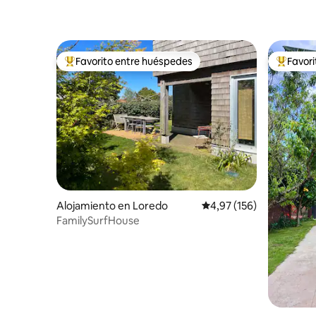
Favorito entre huéspedes
Favor
Favorito entre los huéspedes más destacados
Favorito
Alojamiento en Loredo
Calificación promedio: 
4,97 (156)
FamilySurfHouse