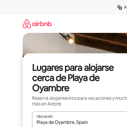
Ir
P
al
contenido
Lugares para alojarse
cerca de Playa de
Oyambre
Reservá alojamientos para vacaciones y muc
más en Airbnb
Ubicación
Cuando los resultados estén disponibles, navegá c