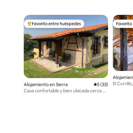
Favorito entre huéspedes
Favorito
Favorito entre los huéspedes más destacados
Favorito
Alojamien
El Currill
Alojamiento en Sierra
Calificación promed
5 (33)
Cabarce
Casa confortable y bien ubicada cerca de
Comillas