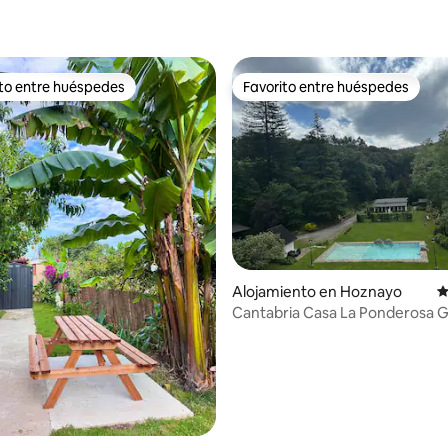
ito entre huéspedes
Favorito entre huéspedes
 entre los huéspedes más destacados
Favorito entre huéspedes
4,97 de 5. 156 evaluaciones
Alojamiento en Hoznayo
C
Cantabria Casa La Ponderos