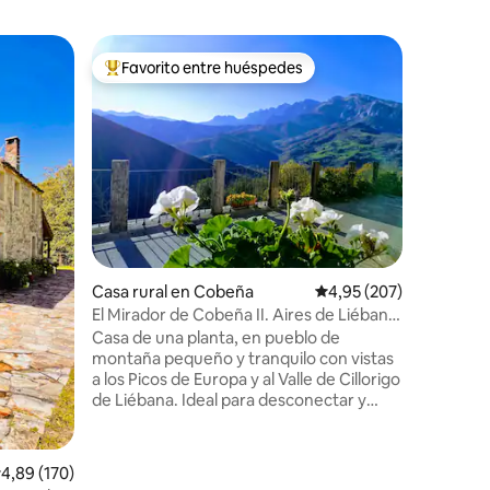
Casa rura
Favorito entre huéspedes
Favorit
Favorito entre los huéspedes más destacados
Favorit
Casa de p
Casa de p
pueblo de
núcleo de Suances.
tus rutas
cultura, 
casa, un 
comedor y
barbacoa.
gran vent
Casa rural en Cobeña
Calificación promedio: 
4,95 (207)
con bañe
dos habit
El Mirador de Cobeña II. Aires de Liébana
buhardill
en Picos
Casa de una planta, en pueblo de
supletori
montaña pequeño y tranquilo con vistas
a los Picos de Europa y al Valle de Cillorigo
de Liébana. Ideal para desconectar y
estar en contacto con la naturaleza.
Potes capital de la zona está a 7 km. A 35
km tenemos el Teleférico de Fuente Dé
alificación promedio: 4,89 de 5. 170 evaluaciones
4,89 (170)
que te sube a Picos y a 50 km las playas