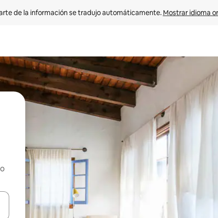
arte de la información se tradujo automáticamente. 
Mostrar idioma or
ho
on las teclas de flecha hacia arriba y hacia abajo o explorá deslizando