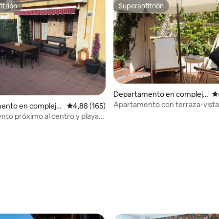
itrión
Superanfitrión
itrión
Superanfitrión
Departamento en complejo
Ca
residencial en Santander
Apartamento con terraza-vistas
ento en complejo
Calificación promedio: 4,88 de 5. 165 evaluac
4,88 (165)
Garaje
al en Ruilobuca
to próximo al centro y playa
as
 4,9 de 5. 240 evaluaciones