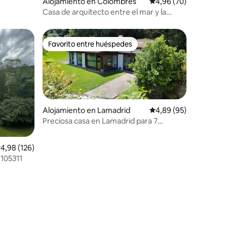
Alojamiento en Colombres
Calificación promedio:
4,96 (70)
Casa de arquitecto entre el mar y la
montaña
Favorito entre huéspedes
Favorito entre huéspedes
Alojamiento en Lamadrid
Calificación promedio:
4,89 (95)
Preciosa casa en Lamadrid para 7
personas
alificación promedio: 4,98 de 5. 126 evaluaciones
4,98 (126)
a G105311