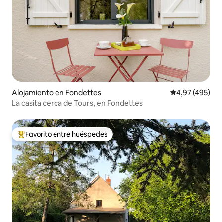
Alojamiento en Fondettes
Calificación pr
4,97 (495)
La casita cerca de Tours, en Fondettes
Favorito entre huéspedes
Favorito entre los huéspedes más destacados