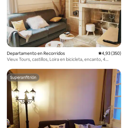
Departamento en Recorridos
Calificación pr
4,93 (350)
Vieux Tours, castillos, Loira en bicicleta, encanto, 4
personas
Superanfitrión
Superanfitrión