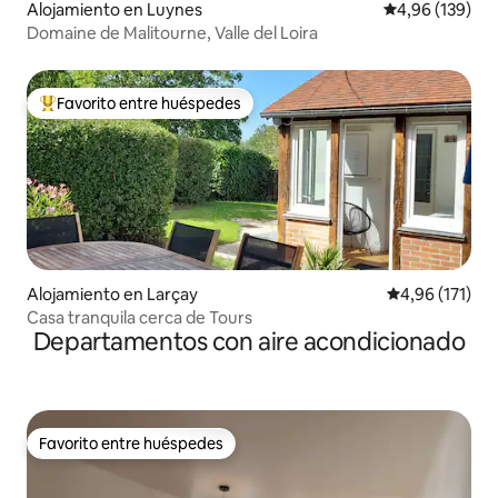
Alojamiento en Luynes
Calificación pr
4,96 (139)
Domaine de Malitourne, Valle del Loira
Favorito entre huéspedes
Favorito entre los huéspedes más destacados
Alojamiento en Larçay
Calificación p
4,96 (171)
Casa tranquila cerca de Tours
Departamentos con aire acondicionado
Favorito entre huéspedes
Favorito entre huéspedes