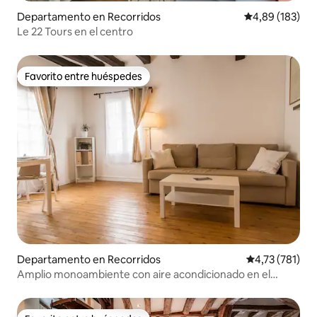
Departamento en Recorridos
Calificación pr
4,89 (183)
Le 22 Tours en el centro
Favorito entre huéspedes
Favorito entre huéspedes
Departamento en Recorridos
Calificación p
4,73 (781)
Amplio monoambiente con aire acondicionado en el
centro histórico de Tours