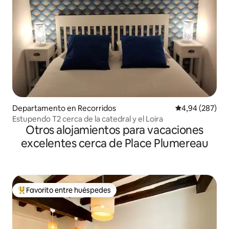
Departamento en Recorridos
Calificación pr
4,94 (287)
Estupendo T2 cerca de la catedral y el Loira
Otros alojamientos para vacaciones
excelentes cerca de Place Plumereau
Favorito entre huéspedes
Favorito entre los huéspedes más destacados