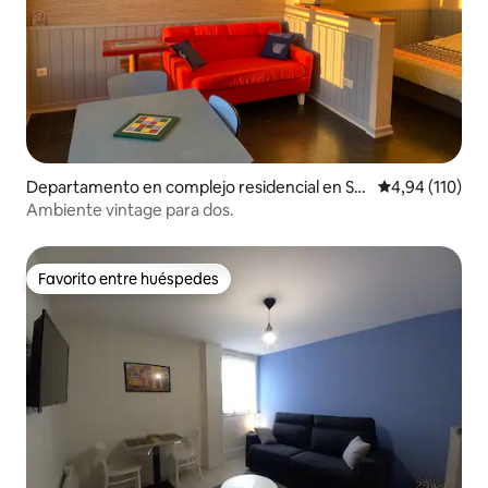
Departamento en complejo residencial en Sai
Calificación p
4,94 (110)
nt-Cyr-sur-Loire
Ambiente vintage para dos.
Favorito entre huéspedes
Favorito entre huéspedes