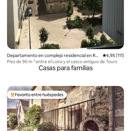
Departamento en complejo residencial en Rec
Calificación p
4,95 (111)
orridos
Piso de 90 m ² entre el Loira y el casco antiguo de Tours
Casas para familias
Favorito entre huéspedes
Favorito entre los huéspedes más destacados