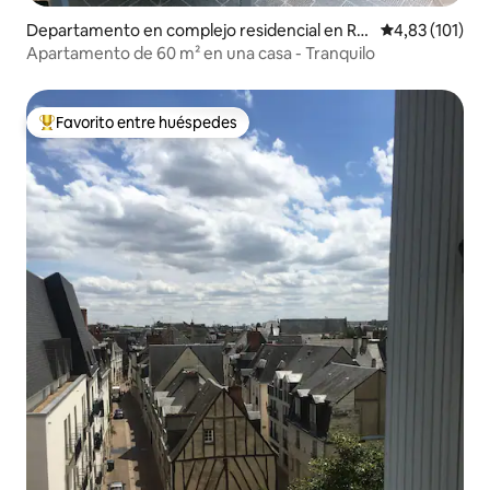
Departamento en complejo residencial en Re
Calificación p
4,83 (101)
corridos
Apartamento de 60 m² en una casa - Tranquilo
Favorito entre huéspedes
Favorito entre los huéspedes más destacados