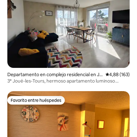
Departamento en complejo residencial en Jo
Calificación pr
4,88 (163)
ué-lès-Tours
3* Joué-les-Tours, hermoso apartamento luminoso
clasificado
Favorito entre huéspedes
Favorito entre huéspedes