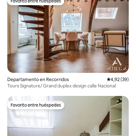
Favorito entre huéspedes
Favorito entre huéspedes
Departamento en Recorridos
Calificación p
4,92 (39)
Tours Signature/ Grand duplex design calle Nacional
Favorito entre huéspedes
Favorito entre huéspedes