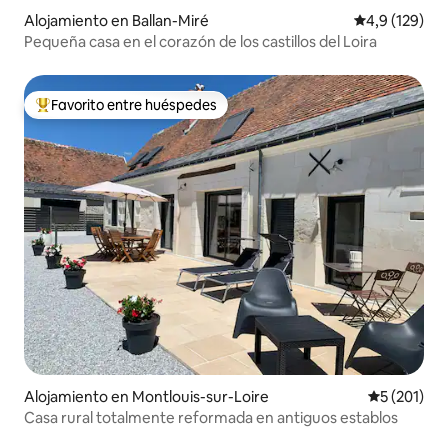
Alojamiento en Ballan-Miré
Calificación 
4,9 (129)
Pequeña casa en el corazón de los castillos del Loira
Favorito entre huéspedes
Favorito entre los huéspedes más destacados
Alojamiento en Montlouis-sur-Loire
Calificació
5 (201)
Casa rural totalmente reformada en antiguos establos