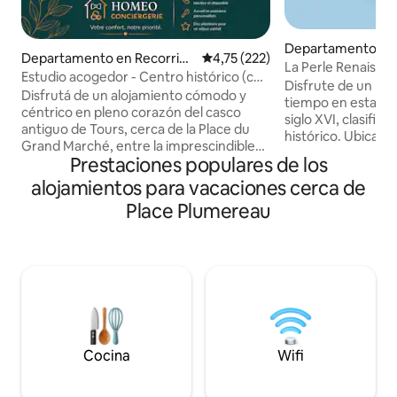
Departamento en 
Departamento en Recorrido
Calificación promedio: 4,75 de 5
4,75 (222)
os
La Perle Renaissa
s
Estudio acogedor - Centro histórico (con
privado - Vieux-To
Disfrute de un par
aire acondicionado)
Disfrutá de un alojamiento cómodo y
tiempo en esta ma
céntrico en pleno corazón del casco
siglo XVI, clasif
antiguo de Tours, cerca de la Place du
histórico. Ubicado en el corazón del
Grand Marché, entre la imprescindible
casco antiguo de T
Prestaciones populares de los
Place Plumereau y Les Halles. Este
plaza Plumereau,
acogedor monoambiente renovado, en
alojamientos para vacaciones cerca de
lleno de encanto c
el primer piso de un edificio antiguo, le
confort moderno y 
Place Plumereau
proporcionará todo lo necesario para
los tejados, techo
una estadía agradable (TV, aire
antiguos restaura
acondicionado, lavadora...) cerca de
de calidad hoteler
todos los lugares de entretenimiento
fibra ultrarrápida 
(nota: las noches son bastante festivas y
PERLA RARA” en el
ruidosas hasta altas horas). Posibilidad de
estacionamiento p
tarifas flexibles para reservas de larga
m!
duración.
Cocina
Wifi