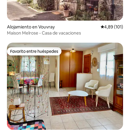
Alojamiento en Vouvray
Calificación p
4,89 (101)
Maison Melrose - Casa de vacaciones
Favorito entre huéspedes
Favorito entre huéspedes