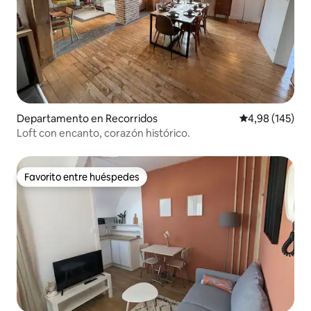
Departamento en Recorridos
Calificación pr
4,98 (145)
Loft con encanto, corazón histórico.
Favorito entre huéspedes
Favorito entre huéspedes