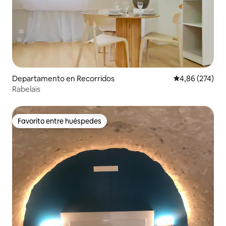
Departamento en Recorridos
Calificación pr
4,86 (274)
Rabelais
Favorito entre huéspedes
Favorito entre huéspedes