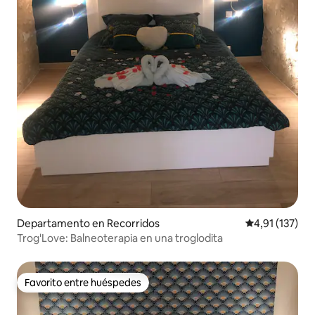
Departamento en Recorridos
Calificación p
4,91 (137)
Trog'Love: Balneoterapia en una troglodita
Favorito entre huéspedes
Favorito entre huéspedes