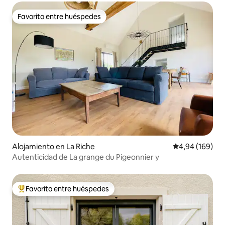
Favorito entre huéspedes
Favorito entre huéspedes
Alojamiento en La Riche
Calificación pr
4,94 (169)
Autenticidad de La grange du Pigeonnier y
Favorito entre huéspedes
Favorito entre los huéspedes más destacados