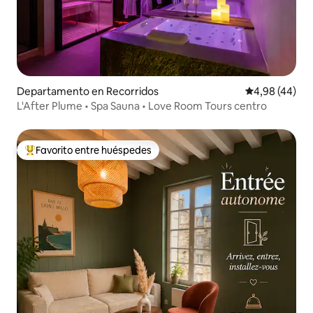
Departamento en Recorridos
Calificación p
4,98 (44)
L'After Plume • Spa Sauna • Love Room Tours centro
Favorito entre huéspedes
Favorito entre los huéspedes más destacados