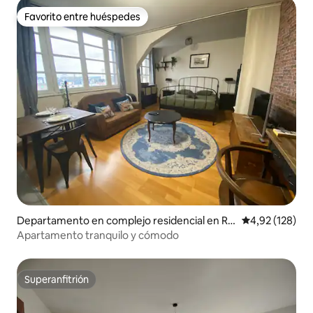
Favorito entre huéspedes
Favorito entre huéspedes
Departamento en complejo residencial en Re
Calificación p
4,92 (128)
corridos
Apartamento tranquilo y cómodo
Superanfitrión
Superanfitrión