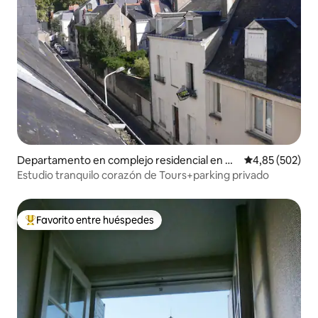
Departamento en complejo residencial en Re
Calificación pr
4,85 (502)
corridos
Estudio tranquilo corazón de Tours+parking privado
Favorito entre huéspedes
Favorito entre los huéspedes más destacados