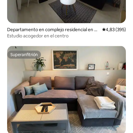
Departamento en complejo residencial en Re
Calificación pr
4,83 (395)
corridos
Estudio acogedor en el centro
Superanfitrión
Superanfitrión