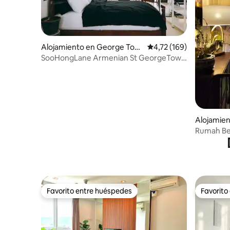
Alojamiento en George Tow
Calificación promedio: 
4,72 (169)
n
SooHongLane Armenian St GeorgeTown
Penang Heritage
Alojamien
Rumah Be
Favorito entre huéspedes
Favorito
Favorito entre huéspedes
Favorito