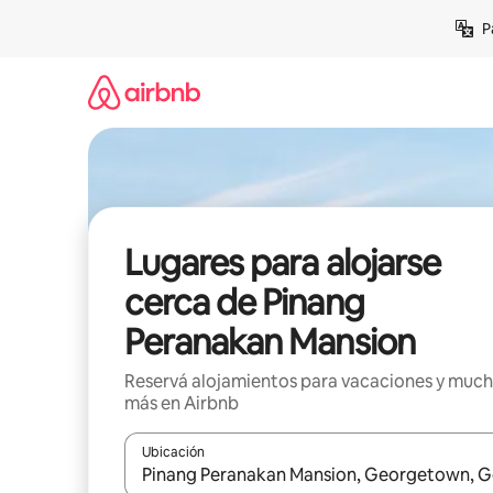
Ir
P
al
contenido
Lugares para alojarse
cerca de Pinang
Peranakan Mansion
Reservá alojamientos para vacaciones y muc
más en Airbnb
Ubicación
Cuando los resultados estén disponibles, navegá c