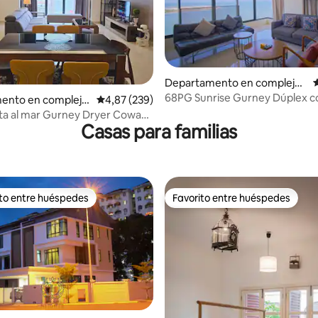
,98 de 5. 660 evaluaciones
Departamento en complejo r
C
esidencial en George Town
68PG Sunrise Gurney Dúplex co
ento en complejo
Calificación promedio: 4,87 de 5. 239 evaluac
4,87 (239)
al mar y a la ciudad T3
al en Tanjung Toko
sta al mar Gurney Dryer Coway
Casas para familias
ito entre huéspedes
Favorito entre huéspedes
 entre los huéspedes más destacados
Favorito entre huéspedes