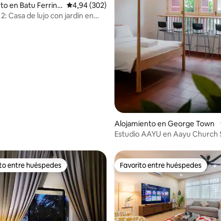
to en Batu Ferring
Calificación promedio: 4,94 de 5. 302 evaluac
4,94 (302)
2: Casa de lujo con jardín en
4,91 de 5. 139 evaluaciones
Alojamiento en George Town
Estudio AAYU en Aayu Church 
George Town
ito entre huéspedes
Favorito entre huéspedes
 entre los huéspedes más destacados
Favorito entre huéspedes