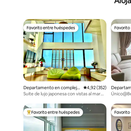
Aloj
Favorito entre huéspedes
Favorito
Favorito entre huéspedes
Favorito
Departamento en complejo
Calificación promedio: 
4,92 (352)
Departam
residencial en George Town
residenci
Suite de lujo japonesa con vistas al mar
Único@Be
en Penang Gurney Drive
Favorito entre huéspedes
Favorito
Favorito entre los huéspedes más destacados
Favorito