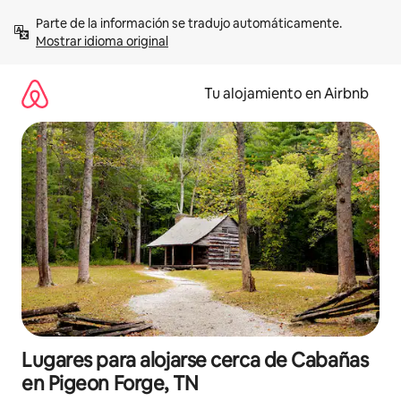
Ir
Parte de la información se tradujo automáticamente. 
al
Mostrar idioma original
contenido
Tu alojamiento en Airbnb
Lugares para alojarse cerca de Cabañas
en Pigeon Forge, TN