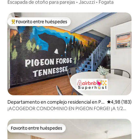
vierville
Escapada de otoño para parejas • Jacuzzi • Fogata
Favorito entre huéspedes
Favorito entre los huéspedes más destacados
Departamento en complejo residencial en Pi
Calificación pr
4,98 (183)
geon Forge
¡ACOGEDOR CONDOMINIO EN PIGEON FORGE! ¡A 1/2
MILLA A PIE DE LA CARRETERA!
Favorito entre huéspedes
Favorito entre huéspedes