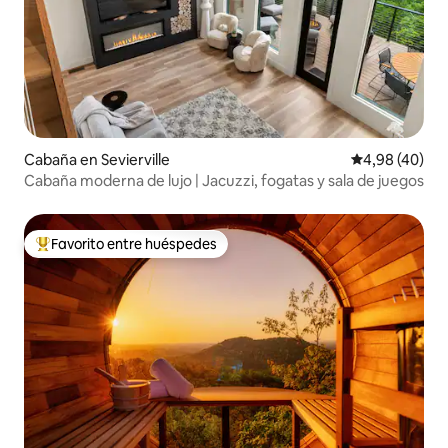
Cabaña en Sevierville
Calificación p
4,98 (40)
Cabaña moderna de lujo | Jacuzzi, fogatas y sala de juegos
Favorito entre huéspedes
Favorito entre los huéspedes más destacados