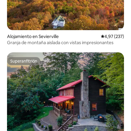
Alojamiento en Sevierville
Calificación pr
4,97 (237)
Granja de montaña aislada con vistas impresionantes
Superanfitrión
Superanfitrión