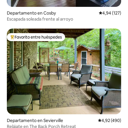
Departamento en Cosby
Calificación p
4,94 (127)
Escapada soleada frente al arroyo
Favorito entre huéspedes
Favorito entre los huéspedes más destacados
Departamento en Sevierville
Calificación pr
4,92 (490)
Relájate en The Back Porch Retreat