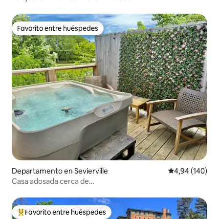
Favorito entre huéspedes
Favorito entre huéspedes
Departamento en Sevierville
Calificación pr
4,94 (140)
Casa adosada cerca de
Dollywood/jacuzzi/arcada/amigable con mascotas
Favorito entre huéspedes
Favorito entre los huéspedes más destacados