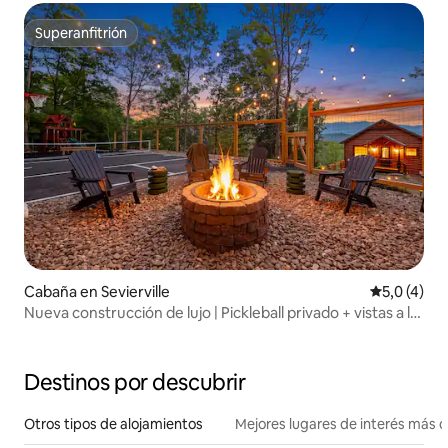
Superanfitrión
Superanfitrión
Cabaña en Sevierville
Calificació
5,0 (4)
Nueva construcción de lujo | Pickleball privado + vistas a la
montaña
Destinos por descubrir
Otros tipos de alojamientos
Mejores lugares de interés más 