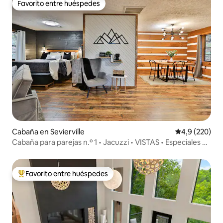
Favorito entre huéspedes
Favorito entre huéspedes
Cabaña en Sevierville
Calificación p
4,9 (220)
Cabaña para parejas n.º 1 • Jacuzzi • VISTAS • Especiales de
invierno
Favorito entre huéspedes
Favorito entre los huéspedes más destacados