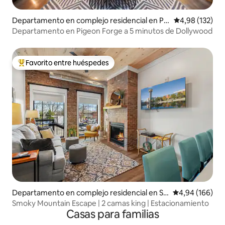
Departamento en complejo residencial en Pig
Calificación p
4,98 (132)
eon Forge
Departamento en Pigeon Forge a 5 minutos de Dollywood
Favorito entre huéspedes
Favorito entre los huéspedes más destacados
Departamento en complejo residencial en Se
Calificación pr
4,94 (166)
vierville
Smoky Mountain Escape | 2 camas king | Estacionamiento
Casas para familias