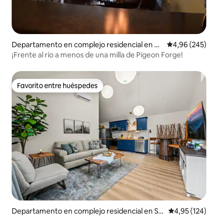
Departamento en complejo residencial en Se
Calificación pr
4,96 (245)
vierville
¡Frente al río a menos de una milla de Pigeon Forge!
Favorito entre huéspedes
Favorito entre huéspedes
Departamento en complejo residencial en Se
Calificación p
4,95 (124)