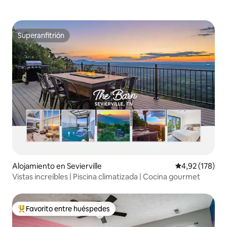
Superanfitrión
Superanfitrión
Alojamiento en Sevierville
Calificación p
4,92 (178)
Vistas increíbles | Piscina climatizada | Cocina gourmet
Favorito entre huéspedes
Favorito entre los huéspedes más destacados