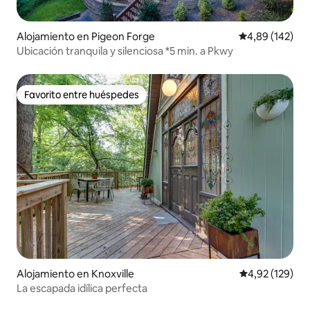
Alojamiento en Pigeon Forge
Calificación pr
4,89 (142)
Ubicación tranquila y silenciosa *5 min. a Pkwy
Favorito entre huéspedes
Favorito entre huéspedes
Alojamiento en Knoxville
Calificación p
4,92 (129)
La escapada idílica perfecta