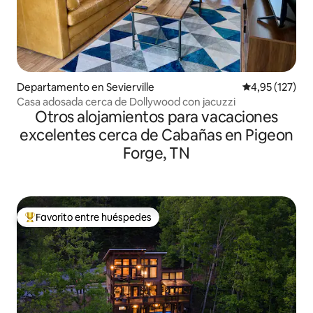
Departamento en Sevierville
Calificación p
4,95 (127)
Casa adosada cerca de Dollywood con jacuzzi
Otros alojamientos para vacaciones
excelentes cerca de Cabañas en Pigeon
Forge, TN
Favorito entre huéspedes
Favorito entre los huéspedes más destacados