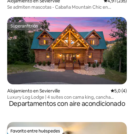
Alojamiento en Sevierville
Calificación p
4,91 (235)
Se admiten mascotas - Cabaña Mountain Chic en
Gatlinburg
Superanfitrión
Superanfitrión
Alojamiento en Sevierville
Calificació
5,0 (4)
Luxury Log Lodge | 4 suites con cama king, cancha
Departamentos con aire acondicionado
deportiva, jacuzzi
Favorito entre huéspedes
Favorito entre huéspedes