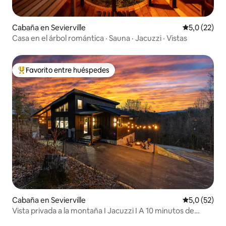
Cabaña en Sevierville
Calificación
5,0 (22)
Casa en el árbol romántica · Sauna · Jacuzzi · Vistas
Favorito entre huéspedes
Favorito entre los huéspedes más destacados
Cabaña en Sevierville
Calificación
5,0 (52)
Vista privada a la montaña I Jacuzzi I A 10 minutos de
Pigeon