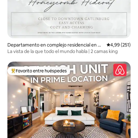
Departamento en complejo residencial en Ga
Calificación p
4,99 (251)
tlinburg
La vista de la que todo el mundo habla | 2 camas king
Favorito entre huéspedes
Favorito entre los huéspedes más destacados