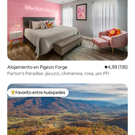
Alojamiento en Pigeon Forge
Calificación p
4,99 (135)
Parton's Paradise: jacuzzi, chimenea, rosa, ¡en PF!
Favorito entre huéspedes
Favorito entre los huéspedes más destacados