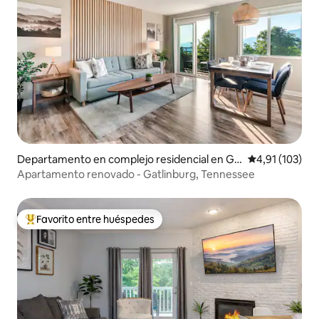
Departamento en complejo residencial en Ga
Calificación p
4,91 (103)
tlinburg
Apartamento renovado - Gatlinburg, Tennessee
Favorito entre huéspedes
Favorito entre los huéspedes más destacados