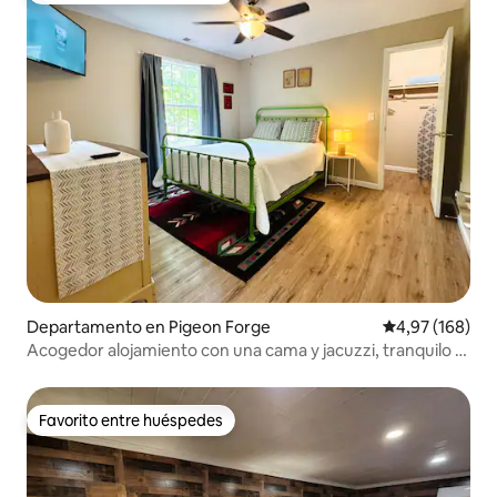
Departamento en Pigeon Forge
Calificación pr
4,97 (168)
Acogedor alojamiento con una cama y jacuzzi, tranquilo y
cerca de todo
Favorito entre huéspedes
Favorito entre huéspedes