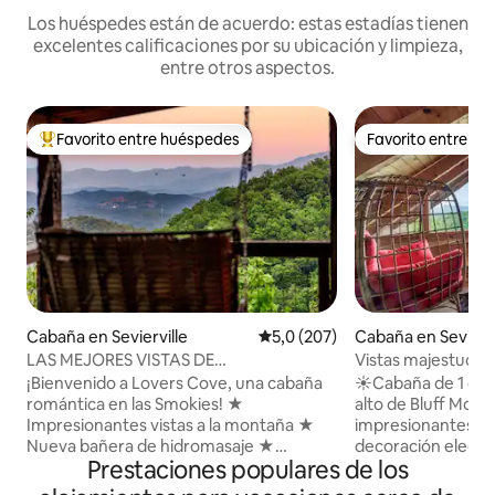
Los huéspedes están de acuerdo: estas estadías tienen
excelentes calificaciones por su ubicación y limpieza,
entre otros aspectos.
Favorito entre huéspedes
Favorito entre h
Favorito entre los huéspedes más destacados
Favorito entre h
Cabaña en Sevierville
Calificación promedio: 5,0 de 5
5,0 (207)
Cabaña en Seviervi
LAS MEJORES VISTAS DE
Vistas majestuosas
MTN|Parejas|Privado|Fogón|Romántico|
Cabaña aislada + j
¡Bienvenido a Lovers Cove, una cabaña
☀Cabaña de 1 dorm
romántica en las Smokies! ★
alto de Bluff Moun
Impresionantes vistas a la montaña ★
impresionantes vis
Nueva bañera de hidromasaje ★
decoración elegant
Prestaciones populares de los
¡Ubicación céntrica! A 10 millas de
completamente n
Dollywood, a 15 millas de Gatlinburg ★
estacionamiento 