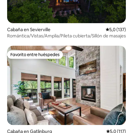
Cabaña en Sevierville
Calificación 
5,0 (137)
Romántica/Vistas/Amplia/Pileta cubierta/Sillón de masajes
Favorito entre huéspedes
Favorito entre huéspedes
Cabaña en Gatlinburg
Calificación 
5,0 (117)