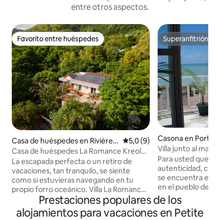
entre otros aspectos.
Favorito entre huéspedes
Superanfitrión
Favorito entre huéspedes
Superanfitrión
Casona en Port M
Casa de huéspedes en Rivière
Calificación promedio: 5,0 de
5,0 (9)
Villa junto al mar,
Cocos
Casa de huéspedes La Romance Kreol
Para usted que bu
(Apartamento entero)
La escapada perfecta o un retiro de
autenticidad, calma
vacaciones, tan tranquilo, se siente
se encuentra en la 
como si estuvieras navegando en tu
en el pueblo de A
propio forro oceánico. Villa La Romance
minutos en coche 
Prestaciones populares de los
Kreol es una casa de vacaciones
Muy bien comunica
totalmente equipada y amueblada
alojamientos para vacaciones en Petite
invito a descubrir el
cómoda y elegante situada en el