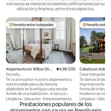
con sauna se merecen excelentes calificaciones por su
ubicación y limpieza, entre otros aspectos.
Favorito entre huéspedes
Favorito entre
Favorito entre los huéspedes más destacados
Favorito entre l
Alojamiento en Willow Stree
Calificación promedio: 4,98 de 5
4,98 (215)
Cabaña en Adam
t
Escuela
Casa triangular en
histórica|SAUNA|Jacuzzi|Fogata|Parrilla
Adamstown|Jacuzz
Te va a encantar nuestro alojamiento y
Te damos la bienv
barril|Cargador pa
esta increíble pieza de historia
impresionante y fl
alojándote en la antigua casa escolar
forma de triángulo
Amish de una habitación. ⇒Jacuzzi
moderno se combin
Televisión inteligente de⇒ 55 pulgadas
Este espacioso ref
Limpieza
·
Ubicación
·
Estacionamiento
Limpieza
·
Ubicaci
Habitación con⇒ cama tamaño king
Prestaciones populares de los
y 3 baños cuenta c
⇒Tranquilo, privado Se proporciona una
sauna de barril y f
alojamientos con sauna en Pensilvania