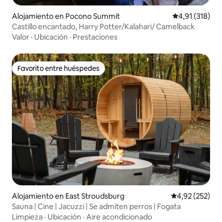
Alojamiento en Pocono Summit
Calificación p
4,91 (318)
Castillo encantado, Harry Potter/Kalahari/ Camelback
Valor
·
Ubicación
·
Prestaciones
Favorito entre huéspedes
Favorito entre huéspedes
Alojamiento en East Stroudsburg
Calificación pr
4,92 (252)
Sauna | Cine | Jacuzzi | Se admiten perros | Fogata
Limpieza
·
Ubicación
·
Aire acondicionado