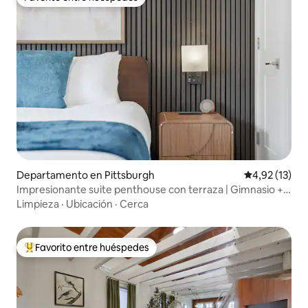
Favorito entre huéspedes
Departamento en Pittsburgh
Calificación 
4,92 (13)
Impresionante suite penthouse con terraza | Gimnasio +
sauna
Limpieza
·
Ubicación
·
Cerca
Favorito entre huéspedes
Favorito entre los huéspedes más destacados