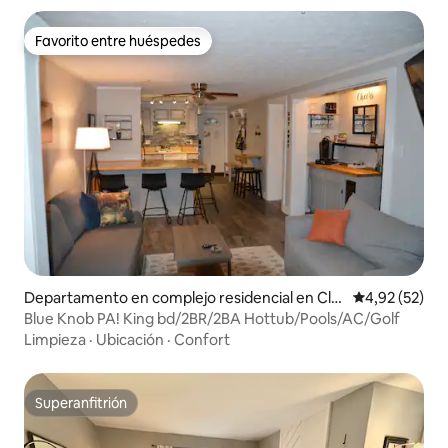
Favorito entre huéspedes
Favorito entre huéspedes
Departamento en complejo residencial en Cla
Calificación 
4,92 (52)
ysburg
Blue Knob PA! King bd/2BR/2BA Hottub/Pools/AC/Golf
Limpieza
·
Ubicación
·
Confort
Superanfitrión
Superanfitrión