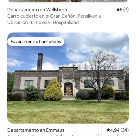
Departamento en Wellsboro
Calificac
5 (7)
Carro cubierto en el Gran Cañón, Pensilvania
Ubicación
·
Limpieza
·
Hospitalidad
Favorito entre huéspedes
Favorito entre huéspedes
Departamento en Emmaus
Calificación p
4,94 (34)