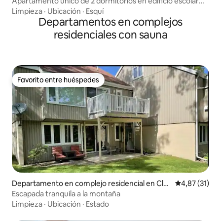
Apartamento único de 2 dormitorios en edificio escolar
con sauna
Limpieza
·
Ubicación
·
Esquí
Departamentos en complejos
residenciales con sauna
Favorito entre huéspedes
Favorito entre huéspedes
Departamento en complejo residencial en Clay
Calificación 
4,87 (31)
sburg
Escapada tranquila a la montaña
Limpieza
·
Ubicación
·
Estado