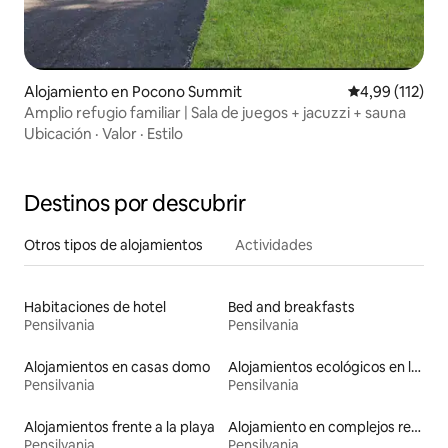
Alojamiento en Pocono Summit
Calificación p
4,99 (112)
Amplio refugio familiar | Sala de juegos + jacuzzi + sauna
Ubicación
·
Valor
·
Estilo
Destinos por descubrir
Otros tipos de alojamientos
Actividades
Habitaciones de hotel
Bed and breakfasts
Pensilvania
Pensilvania
Alojamientos en casas domo
Alojamientos ecológicos en la naturaleza
Pensilvania
Pensilvania
Alojamientos frente a la playa
Alojamiento en complejos residenciales
Pensilvania
Pensilvania