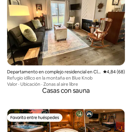
Departamento en complejo residencial en Cla
Calificación p
4,84 (68)
ysburg
Refugio idílico en la montaña en Blue Knob
Valor
·
Ubicación
·
Zonas al aire libre
Casas con sauna
Favorito entre huéspedes
Favorito entre huéspedes