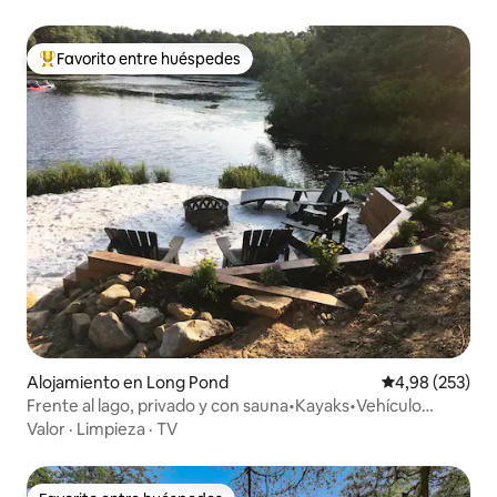
Favorito entre huéspedes
Favorito entre los huéspedes más destacados
Alojamiento en Long Pond
Calificación pr
4,98 (253)
Frente al lago, privado y con sauna•Kayaks•Vehículo
eléctrico•Fogata
Valor
·
Limpieza
·
TV