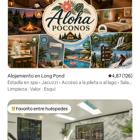
Alojamiento en Long Pond
Calificación p
4,87 (126)
Estadía en spa • Jacuzzi • Acceso a la pileta o al lago • Sala
de juegos
Limpieza
·
Valor
·
Esquí
Favorito entre huéspedes
Favorito entre los huéspedes más destacados