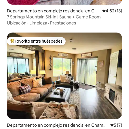
Departamento en complejo residencial en Cha
Calificación 
4,62 (13)
mpion
7 Springs Mountain Ski-In | Sauna + Game Room
Ubicación
·
Limpieza
·
Prestaciones
Favorito entre huéspedes
Favorito entre los huéspedes más destacados
Departamento en complejo residencial en Champi
Calificac
5 (7)