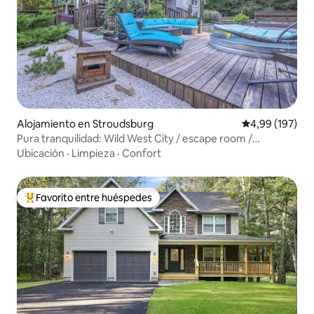
Alojamiento en Stroudsburg
Calificación pr
4,99 (197)
Pura tranquilidad: Wild West City / escape room /
1,6 hectáreas
Ubicación
·
Limpieza
·
Confort
Favorito entre huéspedes
Favorito entre los huéspedes más destacados