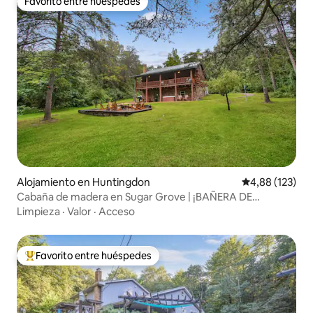
Favorito entre huéspedes
Favorito entre huéspedes
Alojamiento en Huntingdon
Calificación p
4,88 (123)
Cabaña de madera en Sugar Grove | ¡BAÑERA DE
HIDROMASAJE + mesa de billar!
Limpieza
·
Valor
·
Acceso
Favorito entre huéspedes
Favorito entre los huéspedes más destacados