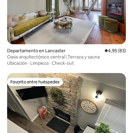
Departamento en Lancaster
Calificación p
4,95 (83)
Oasis arquitectónico central | Terraza y sauna
Ubicación
·
Limpieza
·
Check-out
Favorito entre huéspedes
Favorito entre huéspedes