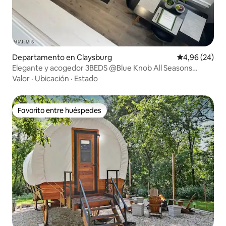
Departamento en Claysburg
Calificación p
4,96 (24)
Elegante y acogedor 3BEDS @Blue Knob All Seasons
Resort
Valor
·
Ubicación
·
Estado
Favorito entre huéspedes
Favorito entre huéspedes