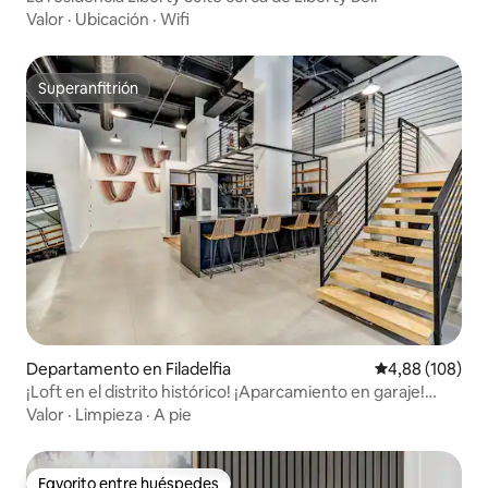
Valor
·
Ubicación
·
Wifi
Superanfitrión
Superanfitrión
Departamento en Filadelfia
Calificación pr
4,88 (108)
¡Loft en el distrito histórico! ¡Aparcamiento en garaje!
Capacidad para 13 personas
Valor
·
Limpieza
·
A pie
Favorito entre huéspedes