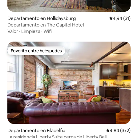
Departamento en Hollidaysburg
Calificación 
4,94 (31)
Departamento en The Capitol Hotel
Valor
·
Limpieza
·
Wifi
Favorito entre huéspedes
Favorito entre huéspedes
Departamento en Filadelfia
Calificación pr
4,84 (372)
La residencia Liberty Suite cerca de Liberty Bell