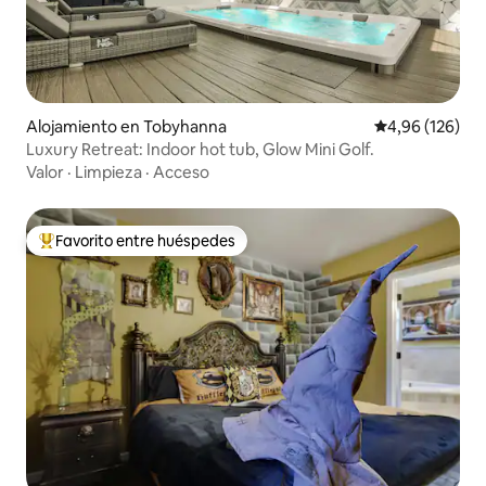
Alojamiento en Tobyhanna
Calificación pr
4,96 (126)
Luxury Retreat: Indoor hot tub, Glow Mini Golf.
Valor
·
Limpieza
·
Acceso
Favorito entre huéspedes
Favorito entre los huéspedes más destacados