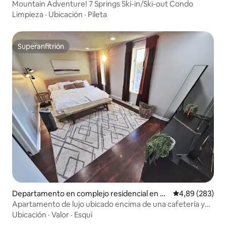
on
Mountain Adventure! 7 Springs Ski-in/Ski-out Condo
Limpieza
·
Ubicación
·
Pileta
Superanfitrión
Superanfitrión
Departamento en complejo residencial en M
Calificación pr
4,89 (283)
oosic
Apartamento de lujo ubicado encima de una cafetería y
un estudio de yoga.
Ubicación
·
Valor
·
Esquí