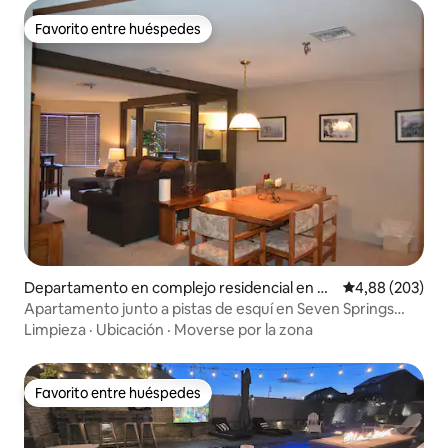
Favorito entre huéspedes
Favorito entre huéspedes
Departamento en complejo residencial en Se
Calificación pr
4,88 (203)
ven Springs
Apartamento junto a pistas de esquí en Seven Springs
Resort
Limpieza
·
Ubicación
·
Moverse por la zona
Favorito entre huéspedes
Favorito entre huéspedes