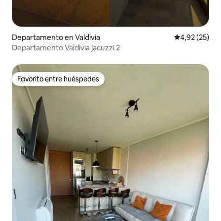
Departamento en Valdivia
Calificación 
4,92 (25)
Departamento Valdivia jacuzzi 2
Favorito entre huéspedes
Favorito entre huéspedes