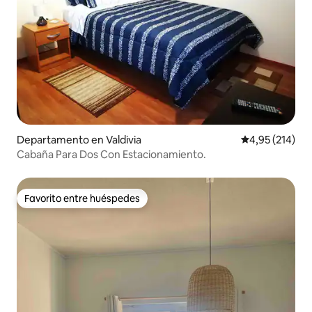
Departamento en Valdivia
Calificación p
4,95 (214)
Cabaña Para Dos Con Estacionamiento.
Favorito entre huéspedes
Favorito entre huéspedes