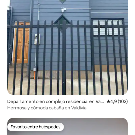
Departamento en complejo residencial en Vald
Calificación 
4,9 (102)
ivia
Hermosa y cómoda cabaña en Valdivia I
Favorito entre huéspedes
Favorito entre huéspedes