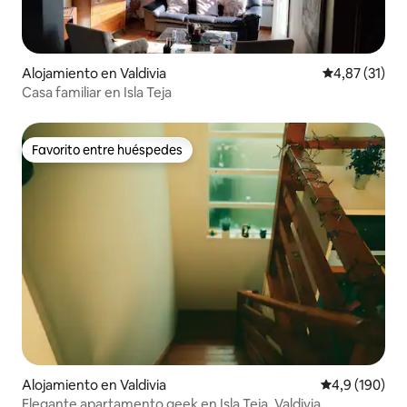
Alojamiento en Valdivia
Calificación 
4,87 (31)
Casa familiar en Isla Teja
Favorito entre huéspedes
Favorito entre huéspedes
Alojamiento en Valdivia
Calificación 
4,9 (190)
Elegante apartamento geek en Isla Teja, Valdivia.