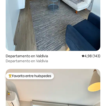
Departamento en Valdivia
Calificación pr
4,98 (143)
Departamento en Valdivia
Favorito entre huéspedes
Favorito entre los huéspedes más destacados