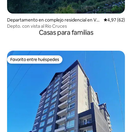
Departamento en complejo residencial en Val
Calificación p
4,97 (62)
divia
Depto. con vista al Río Cruces
Casas para familias
Favorito entre huéspedes
Favorito entre huéspedes