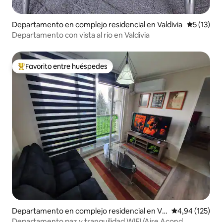
Departamento en complejo residencial en Valdivia
Calificaci
5 (13)
Departamento con vista al río en Valdivia
Favorito entre huéspedes
Favorito entre los huéspedes más destacados
Departamento en complejo residencial en Val
Calificación p
4,94 (125)
divia
Departamento paz y tranquilidad WIFI/Aire Acond.