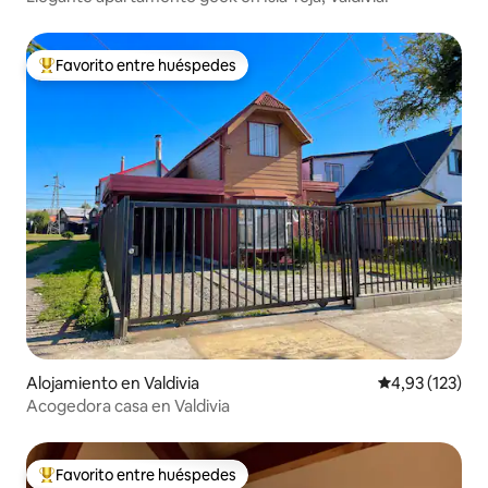
Favorito entre huéspedes
Favorito entre los huéspedes más destacados
Alojamiento en Valdivia
Calificación p
4,93 (123)
Acogedora casa en Valdivia
Favorito entre huéspedes
Favorito entre los huéspedes más destacados