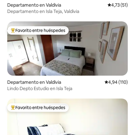
Departamento en Valdivia
Calificación 
4,73 (51)
Departamento en Isla Teja, Valdivia
Favorito entre huéspedes
Favorito entre los huéspedes más destacados
Departamento en Valdivia
Calificación p
4,94 (110)
Lindo Depto Estudio en Isla Teja
Favorito entre huéspedes
Favorito entre los huéspedes más destacados