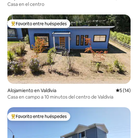
Casa en el centro
Favorito entre huéspedes
Favorito entre los huéspedes más destacados
Alojamiento en Valdivia
Calificaci
5 (14)
Casa en campo a 10 minutos del centro de Valdivia
Favorito entre huéspedes
Favorito entre los huéspedes más destacados