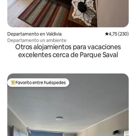
Departamento en Valdivia
Calificación p
4,75 (230)
Departamento un ambiente
Otros alojamientos para vacaciones
excelentes cerca de Parque Saval
Favorito entre huéspedes
Favorito entre los huéspedes más destacados