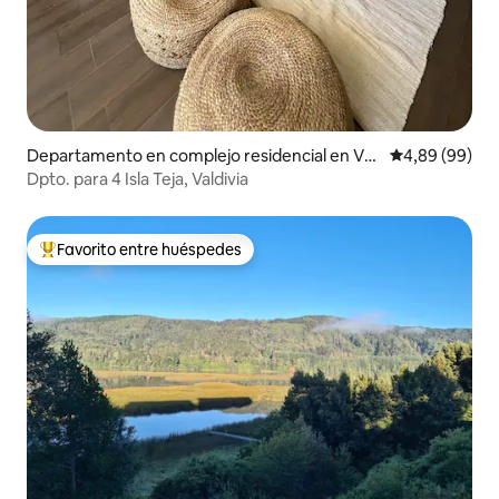
Departamento en complejo residencial en Val
Calificación p
4,89 (99)
divia
Dpto. para 4 Isla Teja, Valdivia
Favorito entre huéspedes
Favorito entre los huéspedes más destacados