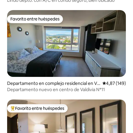
Lindo depto. con A/C en condo seguro, bien ubicado
Favorito entre huéspedes
Favorito entre huéspedes
Departamento en complejo residencial en Val
Calificación pr
4,87 (149)
divia
Departamento nuevo en centro de Valdivia N*11
Favorito entre huéspedes
Favorito entre los huéspedes más destacados