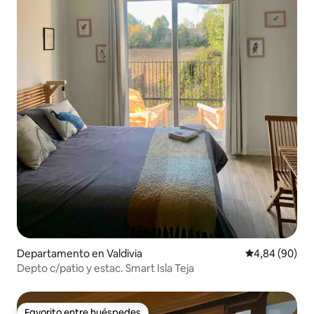
Departamento en Valdivia
Calificación p
4,84 (90)
Depto c/patio y estac. Smart Isla Teja
Favorito entre huéspedes