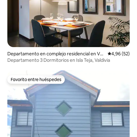
Departamento en complejo residencial en Val
Calificación p
4,96 (52)
divia
Departamento 3 Dormitorios en Isla Teja, Valdivia
Favorito entre huéspedes
Favorito entre huéspedes