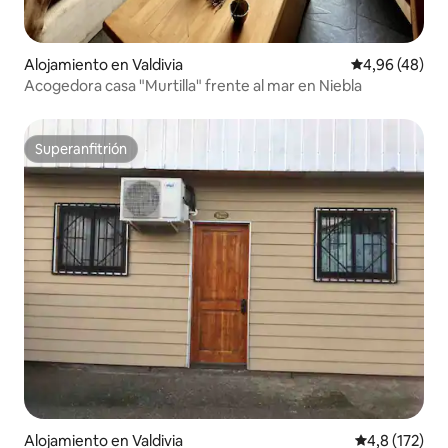
Alojamiento en Valdivia
Calificación p
4,96 (48)
Acogedora casa "Murtilla" frente al mar en Niebla
Superanfitrión
Superanfitrión
Alojamiento en Valdivia
Calificación 
4,8 (172)