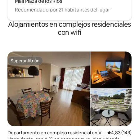
Mall Plaza de los Ríos
Recomendado por 21 habitantes del lugar
Alojamientos en complejos residenciales
con wifi
Superanfitrión
Superanfitrión
Departamento en complejo residencial en Val
Calificación p
4,83 (143)
divia