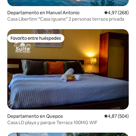
Departamento en Manuel Antonio
Calificación pr
4,97 (268)
Casa Libertinn “Casa Iguane” 2 personas terraza privada
Favorito entre huéspedes
Favorito entre huéspedes
Departamento en Quepos
Calificación pr
4,87 (504)
Casa LD playa y parque Terraza 100MG WIF