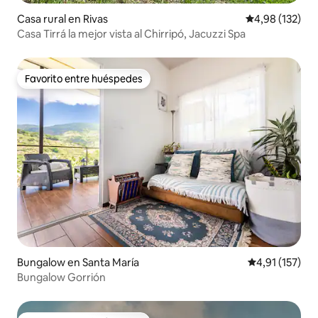
Casa rural en Rivas
Calificación p
4,98 (132)
Casa Tirrá la mejor vista al Chirripó, Jacuzzi Spa
Favorito entre huéspedes
Favorito entre huéspedes
Bungalow en Santa María
Calificación p
4,91 (157)
Bungalow Gorrión