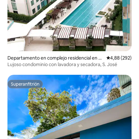
Departamento en complejo residencial en Sa
Calificación pr
4,88 (292)
n José
Lujoso condominio con lavadora y secadora, S. José
Superanfitrión
Superanfitrión