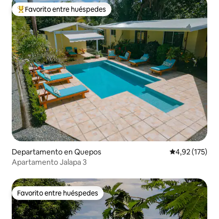
Favorito entre huéspedes
Favorito entre los huéspedes más destacados
Departamento en Quepos
Calificación p
4,92 (175)
Apartamento Jalapa 3
Favorito entre huéspedes
Favorito entre huéspedes