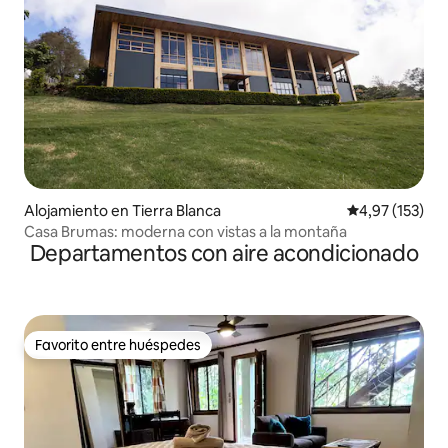
Alojamiento en Tierra Blanca
Calificación p
4,97 (153)
Casa Brumas: moderna con vistas a la montaña
Departamentos con aire acondicionado
Favorito entre huéspedes
Favorito entre huéspedes