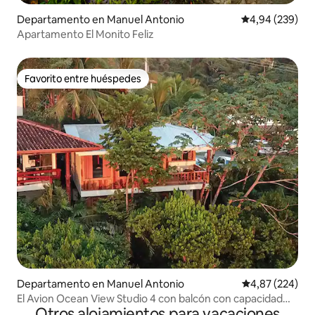
Departamento en Manuel Antonio
Calificación pr
4,94 (239)
Apartamento El Monito Feliz
Favorito entre huéspedes
Favorito entre huéspedes
Departamento en Manuel Antonio
Calificación pr
4,87 (224)
El Avion Ocean View Studio 4 con balcón con capacidad
Otros alojamientos para vacaciones
para 4 personas