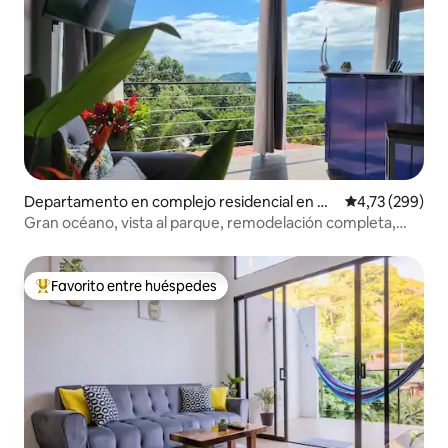
Departamento en complejo residencial en M
Calificación pr
4,73 (299)
anuel Antonio
Gran océano, vista al parque, remodelación completa,
planta superior.
Favorito entre huéspedes
Favorito entre los huéspedes más destacados