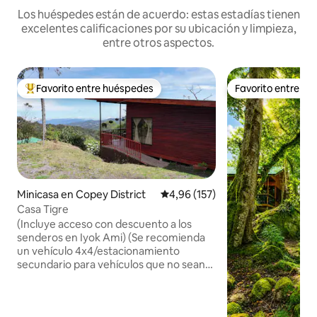
Los huéspedes están de acuerdo: estas estadías tienen
excelentes calificaciones por su ubicación y limpieza,
entre otros aspectos.
Favorito entre huéspedes
Favorito entre h
Favorito entre los huéspedes más destacados
Favorito entre h
Minicasa en Copey District
Calificación promedio: 4,96 de 5
4,96 (157)
Casa Tigre
(Incluye acceso con descuento a los
senderos en Iyok Ami) (Se recomienda
un vehículo 4x4/estacionamiento
secundario para vehículos que no sean
4x4 disponibles) (¡Traé ropa para el frío!)
¡Observación de aves desde el balcón!
Refugio de Quetzal. Experimenta la