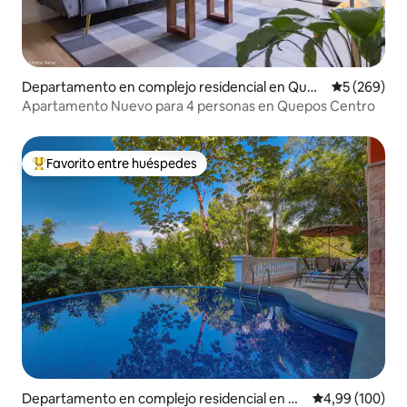
Departamento en complejo residencial en Quep
Calificación
5 (269)
os
Apartamento Nuevo para 4 personas en Quepos Centro
Favorito entre huéspedes
Favorito entre los huéspedes más destacados
Departamento en complejo residencial en Q
Calificación pr
4,99 (100)