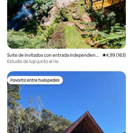
Suite de invitados con entrada independiente
Calificación pr
4,99 (163)
en Rivas
Estudio de lujo junto al río
Favorito entre huéspedes
Favorito entre huéspedes