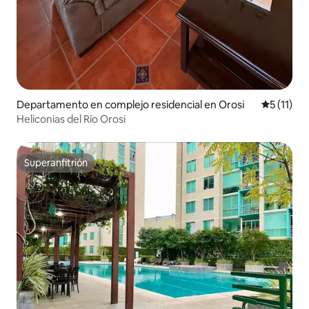
Departamento en complejo residencial en Orosi
Calificaci
5 (11)
Heliconias del Río Orosi
Superanfitrión
Superanfitrión