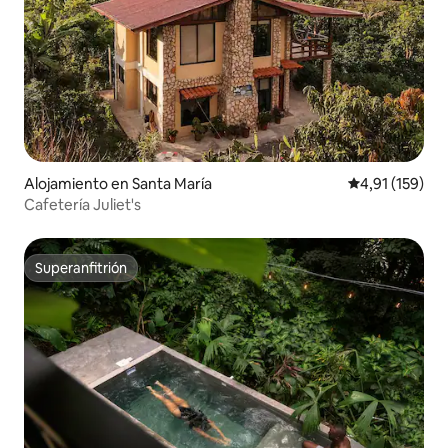
Alojamiento en Santa María
Calificación p
4,91 (159)
Cafetería Juliet's
Superanfitrión
Superanfitrión