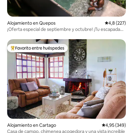
Alojamiento en Quepos
Calificación 
4,8 (227)
¡Oferta especial de septiembre y octubre! ¡Tu escapada
privada a la selva!
Favorito entre huéspedes
Favorito entre los huéspedes más destacados
Alojamiento en Cartago
Calificación pr
4,95 (349)
Casa de campo, chimenea acogedora y una vista increíble