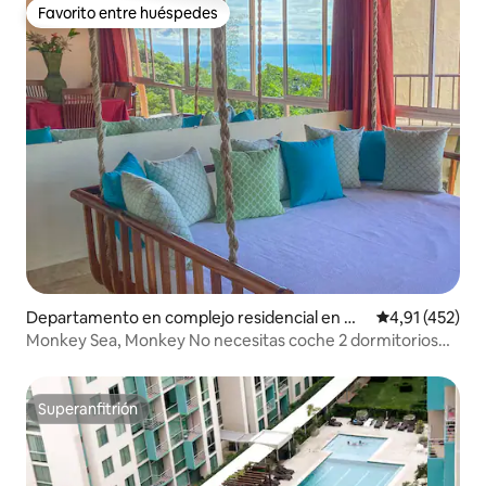
Favorito entre huéspedes
Favorito entre huéspedes
Departamento en complejo residencial en Qu
Calificación p
4,91 (452)
epos
Monkey Sea, Monkey No necesitas coche 2 dormitorios
Vistas al mar
Superanfitrión
Superanfitrión