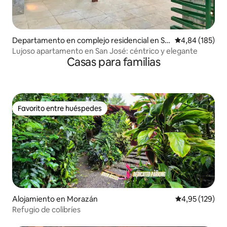
Departamento en complejo residencial en Sa
Calificación pr
4,84 (185)
n José
Lujoso apartamento en San José: céntrico y elegante
Casas para familias
Favorito entre huéspedes
Favorito entre huéspedes
Alojamiento en Morazán
Calificación p
4,95 (129)
Refugio de colibríes