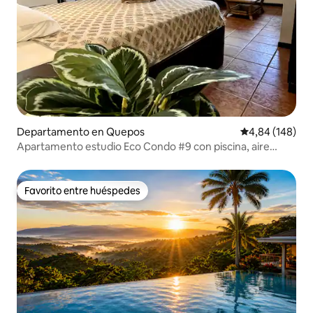
Departamento en Quepos
Calificación pr
4,84 (148)
Apartamento estudio Eco Condo #9 con piscina, aire
acondicionado y wifi
Favorito entre huéspedes
Favorito entre huéspedes