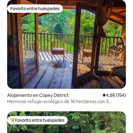
Favorito entre huéspedes
Favorito entre huéspedes
Alojamiento en Copey District
Calificación pr
4,86 (154)
Hermoso refugio ecológico de 16 hectáreas con 3
dormitorios y 2 baños
Favorito entre huéspedes
Favorito entre los huéspedes más destacados