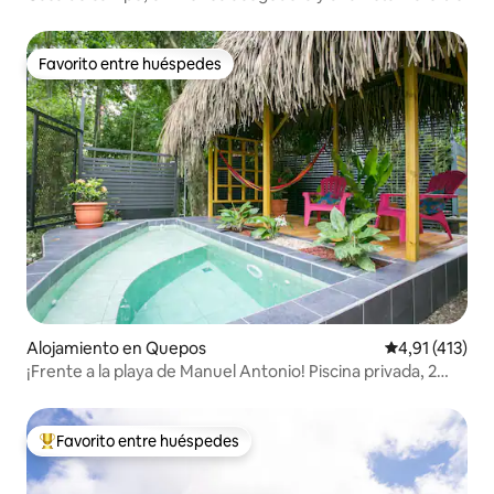
Favorito entre huéspedes
Favorito entre huéspedes
Alojamiento en Quepos
Calificación p
4,91 (413)
¡Frente a la playa de Manuel Antonio! Piscina privada, 2
dormitorios
Favorito entre huéspedes
Favorito entre los huéspedes más destacados