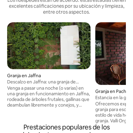
Los huéspedes están de acuerdo: estas estadías tienen
excelentes calificaciones por su ubicación y limpieza,
entre otros aspectos.
Granja en Jaffna
Descalzo en Jaffna: una granja de
verdad, un descanso de verdad
Venga a pasar una noche (o varias) en
Granja en Pachchil
una granja en funcionamiento en Jaffna,
Estancia en la granj
rodeada de árboles frutales, gallinas que
actividades divert
Ofrecemos experie
deambulan libremente y conejos, y
granja para escrit
pronto se incorporarán más animales a la
estilo de vida holís
familia. Esto no es un centro vacacional.
granja. Valli Organic Farm actualmente
Es una auténtica experiencia en una casa
Prestaciones populares de los
se encuentra en d
de campo para personas que quieren
con más de cien c