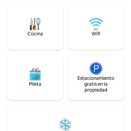
una vista muy especial del barrio de
Ramallah y Al-Taira . El apartamento está
en el segundo piso con ascensor y la
cocina está equipada con todos los
utensilios de cocina básicos, gas,
microondas y nevera, además de
Cocina
Wifi
proporcionar estacionamiento gratuito
para un solo coche.
Estacionamiento
Pileta
gratis en la
propiedad