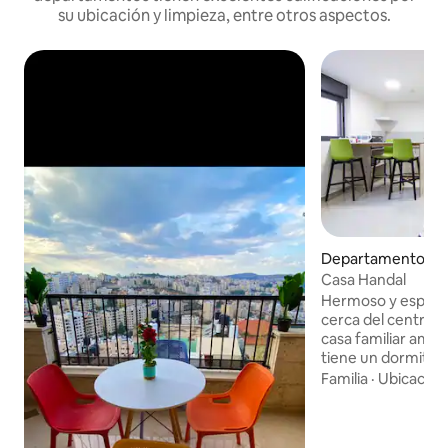
su ubicación y limpieza, entre otros aspectos.
Departamento en
m
Casa Handal
Hermoso y espacio
cerca del centro d
casa familiar amig
tiene un dormitori
como una cama dob
Familia
·
Ubicación
salón de planta ab
totalmente equipa
moderno. El piso