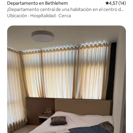
Departamento en Bethlehem
Calificación 
4,57 (14)
¡Departamento central de una habitación en el centro de
la ciudad!
Ubicación
·
Hospitalidad
·
Cerca