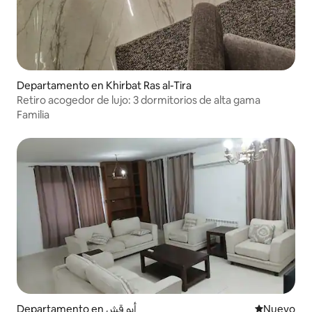
Departamento en Khirbat Ras al-Tira
​Retiro acogedor de lujo: 3 dormitorios de alta gama
Familia
Departamento en أبو قش
Lugar nuevo
Nuevo