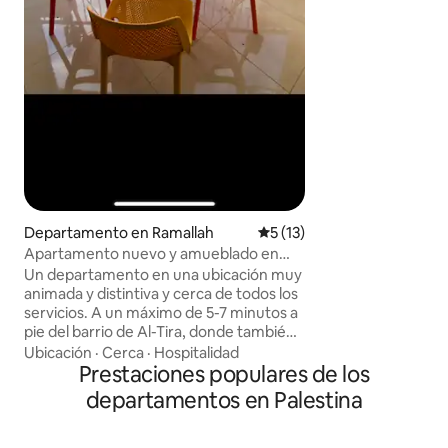
seguro, alejado de
persianas metálica
extremadamente si
de nuestro hogar,
local multilingüe 
bienvenida a los via
Sahar puede cocina
casera.
Departamento en Ramallah
Calificación promedio: 5 de 
5 (13)
Apartamento nuevo y amueblado en
una zona animada
Un departamento en una ubicación muy
animada y distintiva y cerca de todos los
servicios. A un máximo de 5-7 minutos a
pie del barrio de Al-Tira, donde también
hay restaurantes y cafeterías en el
Ubicación
·
Cerca
·
Hospitalidad
centro del país, como la calle Rakib, la
Prestaciones populares de los
rotonda de Manara y el municipio de
departamentos en Palestina
Ramallah. Tendrás toda la casa de 3
dormitorios con 3 baños, además de una
sala de estar, una cocina y un balcón con