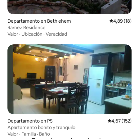
Departamento en Bethlehem
Calificación 
4,89 (18)
Ramez Residence
Valor
·
Ubicación
·
Veracidad
Departamento en PS
Calificación p
4,67 (152)
Apartamento bonito y tranquilo
Valor
·
Familia
·
Baño