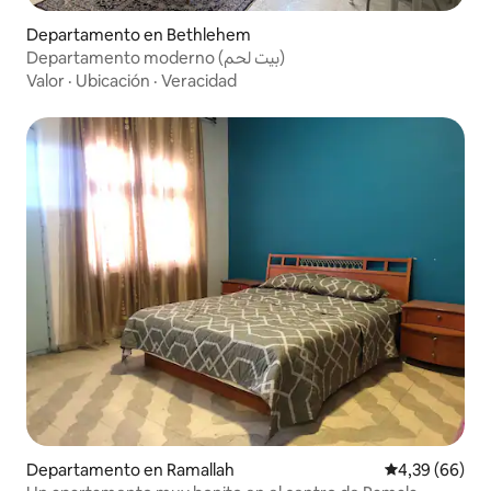
Departamento en Bethlehem
Departamento moderno (بيت لحم)
Valor
·
Ubicación
·
Veracidad
Departamento en Ramallah
Calificación p
4,39 (66)