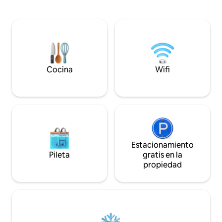
🔥 las 24 horas, los
comercial con tiendas de comestibles,
Lavadora y secador
farmacias, cajero automático, tiendas de
todos los 🧹 días d
leche y verduras, TCS, banco,
seguridad🛡️ las 24 
restaurante, barbacoa y más. Equipada
semana (2 en el tur
con sistema de seguridad Bahria, tiempo
turno de noche 🛏
de respuesta de seguridad Bahria
cortesía en el piso Servicios extendidos:
inferior a 5 minutos. Equipada con sofás
🚗 Alquiler de auto
reclinables, 7 nuevos aires
Cocina
Wifi
recogida/devoluci
acondicionados de 2-1,5 toneladas,
disponible en fur
parrilla, microondas, nevera,
dispensadores de agua fría y caliente,
calentadores de ventilador.
Estacionamiento
Pileta
gratis en la
propiedad