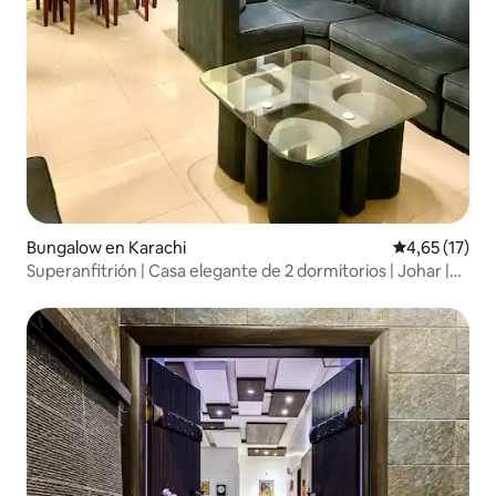
Bungalow en Karachi
Calificación 
4,65 (17)
Superanfitrión | Casa elegante de 2 dormitorios | Johar |
Cerca del aeropuerto