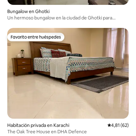
Bungalow en Ghotki
Un hermoso bungalow en la ciudad de Ghotki para
familias
Favorito entre huéspedes
Favorito entre huéspedes
Habitación privada en Karachi
Calificación 
4,81 (62)
The Oak Tree House en DHA Defence