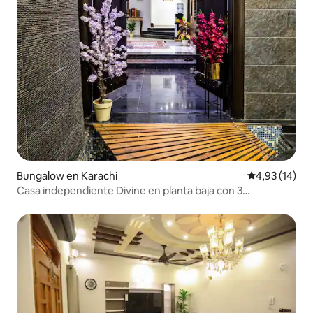
Bungalow en Karachi
Calificación 
4,93 (14)
Casa independiente Divine en planta baja con 3
dormitorios y cocina