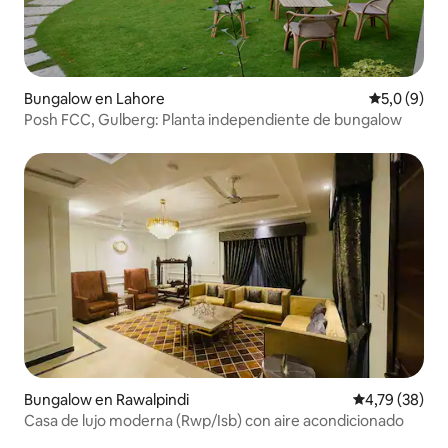
Bungalow en Lahore
Calificació
5,0 (9)
Posh FCC, Gulberg: Planta independiente de bungalow
Bungalow en Rawalpindi
Calificación 
4,79 (38)
Casa de lujo moderna (Rwp/Isb) con aire acondicionado