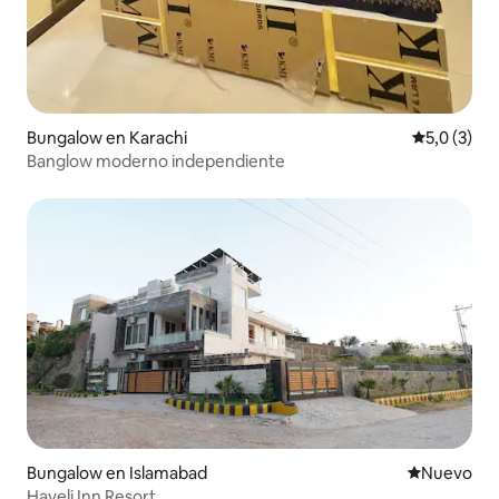
Bungalow en Karachi
Calificació
5,0 (3)
Banglow moderno independiente
Bungalow en Islamabad
Lugar nuevo
Nuevo
Haveli Inn Resort