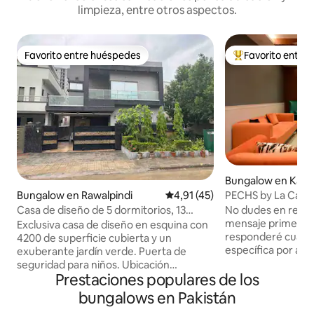
limpieza, entre otros aspectos.
Favorito entre huéspedes
Favorito entre
Favorito entre huéspedes
Favorito entre l
Bungalow en Kara
Bungalow en Rawalpindi
Calificación promedio: 4,91 de 
4,91 (45)
PECHS by La Casa –
Seguridad 24/7
Casa de diseño de 5 dormitorios, 13
No dudes en reser
camas, 2 salas de estar, 6 baños y cocina
mensaje primero.
Exclusiva casa de diseño en esquina con
responderé cualq
4200 de superficie cubierta y un
específica por ade
exuberante jardín verde. Puerta de
2 cinco cero uno. Incluido en tu estadía:
seguridad para niños. Ubicación
Prestaciones populares de los
⚡ Generador de res
privilegiada de Bahria cerca de Dominion
potentes unidades
Mall, Bahria Town Ph-8, Rwp a pocos
bungalows en Pakistán
conexión a interne
metros de gimnasio abierto, zona