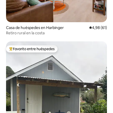
Casa de huéspedes en Harbinger
Calificación 
4,98 (61)
Retiro rural en la costa
Favorito entre huéspedes
Favorito entre los huéspedes más destacados