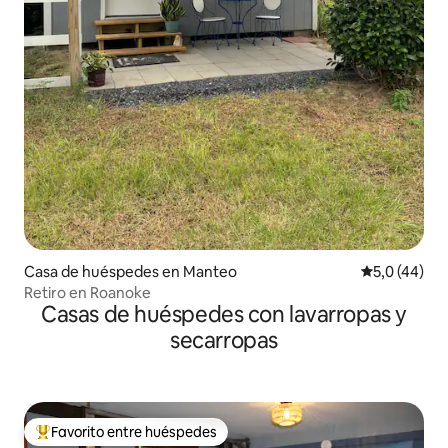
Casa de huéspedes en Manteo
Calificación
5,0 (44)
Retiro en Roanoke
Casas de huéspedes con lavarropas y
secarropas
Favorito entre huéspedes
Favorito entre los huéspedes más destacados