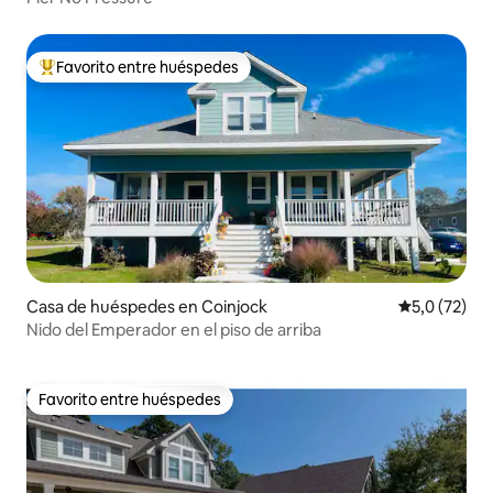
Favorito entre huéspedes
Favorito entre los huéspedes más destacados
Casa de huéspedes en Coinjock
Calificación
5,0 (72)
Nido del Emperador en el piso de arriba
Favorito entre huéspedes
Favorito entre huéspedes