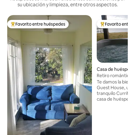
su ubicación y limpieza, entre otros aspectos.
Favorito entre huéspedes
Favorito entre
Favorito entre los huéspedes más destacados
Favorito entre l
Casa de huéspede
t Harbor
Retiro romántico f
jacuzzi privado y 
Te damos la bienv
Guest House, un ref
tranquilo Curritu
casa de huéspede
romántica perfecta
en los cálidos mes
acogedora tempor
Relájate en tu jacu
terraza, disfruta d
tamaño king con d