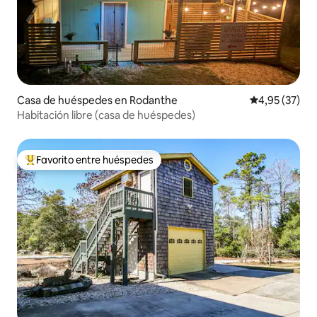
Casa de huéspedes en Rodanthe
Calificación 
4,95 (37)
Habitación libre (casa de huéspedes)
Favorito entre huéspedes
Favorito entre los huéspedes más destacados