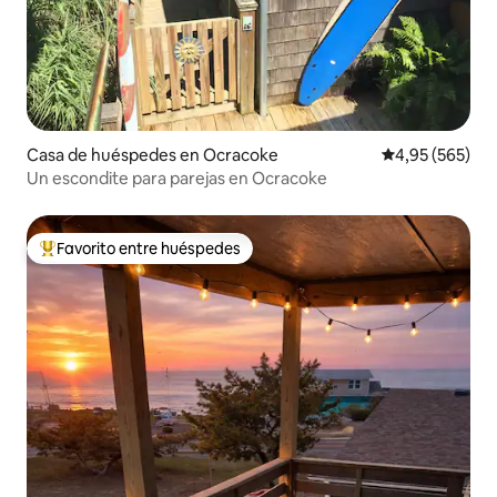
Casa de huéspedes en Ocracoke
Calificación pr
4,95 (565)
Un escondite para parejas en Ocracoke
Favorito entre huéspedes
Favorito entre los huéspedes más destacados