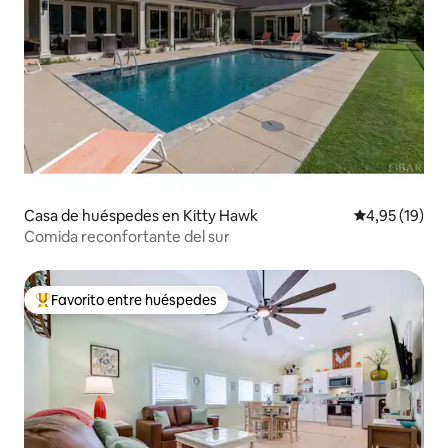
Casa de huéspedes en Kitty Hawk
Calificación 
4,95 (19)
Comida reconfortante del sur
Favorito entre huéspedes
Favorito entre los huéspedes más destacados