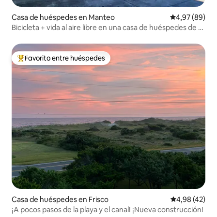
Casa de huéspedes en Manteo
Calificación p
4,97 (89)
Bicicleta + vida al aire libre en una casa de huéspedes de 3
acres
Favorito entre huéspedes
Favorito entre los huéspedes más destacados
Casa de huéspedes en Frisco
Calificación 
4,98 (42)
¡A pocos pasos de la playa y el canal! ¡Nueva construcción!