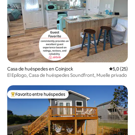
Casa de huéspedes en Coinjock
Calificación
5,0 (25)
El Epílogo, Casa de huéspedes Soundfront, Muelle privado
Favorito entre huéspedes
Favorito entre los huéspedes más destacados