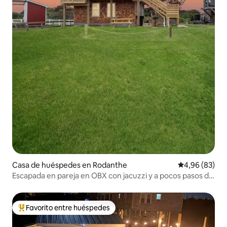
Casa de huéspedes en Rodanthe
Calificación p
4,96 (83)
Escapada en pareja en OBX con jacuzzi y a pocos pasos de
la playa
Favorito entre huéspedes
Favorito entre los huéspedes más destacados