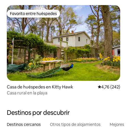
Favorito entre huéspedes
Favorito entre huéspedes
Casa de huéspedes en Kitty Hawk
Calificación pr
4,76 (242)
Casa rural en la playa
Destinos por descubrir
Destinos cercanos
Otros tipos de alojamientos
Mejores l