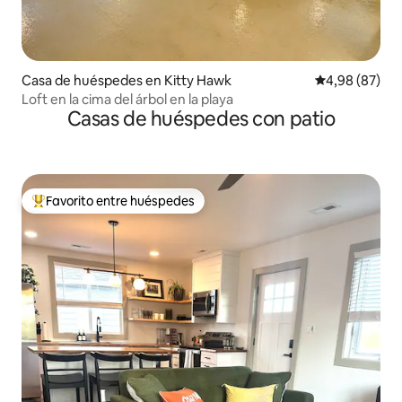
Casa de huéspedes en Kitty Hawk
Calificación p
4,98 (87)
Loft en la cima del árbol en la playa
Casas de huéspedes con patio
Favorito entre huéspedes
Favorito entre los huéspedes más destacados