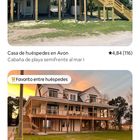
Casa de huéspedes en Avon
Calificación p
4,84 (116)
Cabaña de playa semifrente al mar I
Favorito entre huéspedes
Favorito entre los huéspedes más destacados