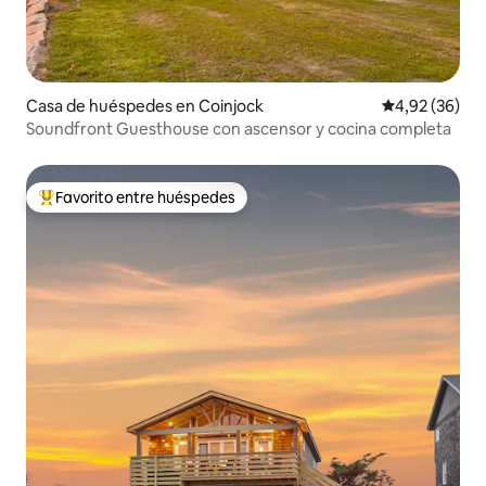
Casa de huéspedes en Coinjock
Calificación p
4,92 (36)
Soundfront Guesthouse con ascensor y cocina completa
Favorito entre huéspedes
Favorito entre los huéspedes más destacados