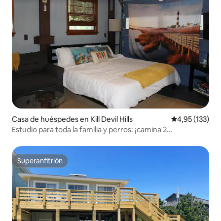
Casa de huéspedes en Kill Devil Hills
Calificación p
4,95 (133)
Estudio para toda la familia y perros: ¡camina 2
atardeceres!
Superanfitrión
Superanfitrión