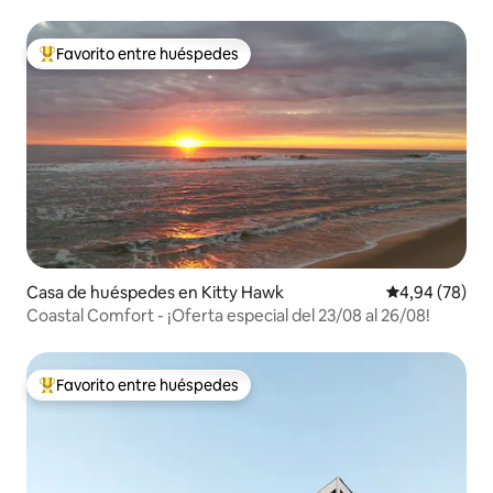
Favorito entre huéspedes
Favorito entre los huéspedes más destacados
Casa de huéspedes en Kitty Hawk
Calificación p
4,94 (78)
Coastal Comfort - ¡Oferta especial del 23/08 al 26/08!
Favorito entre huéspedes
Favorito entre los huéspedes más destacados