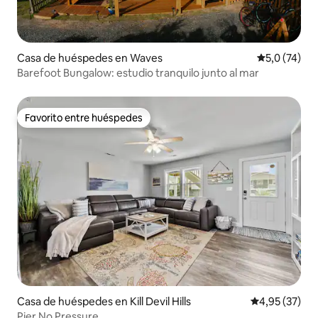
Casa de huéspedes en Waves
Calificación
5,0 (74)
Barefoot Bungalow: estudio tranquilo junto al mar
Favorito entre huéspedes
Favorito entre huéspedes
Casa de huéspedes en Kill Devil Hills
Calificación 
4,95 (37)
Pier No Pressure