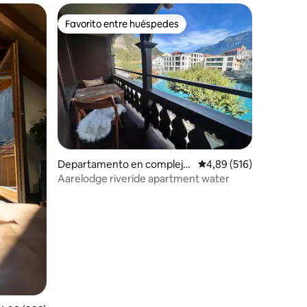
Favorito entre huéspedes
más destacados
Favorito entre huéspedes
iones
Departamento en complejo
Calificación promedio: 
4,89 (516)
residencial en Unterseen
Aarelodge riveride apartment water