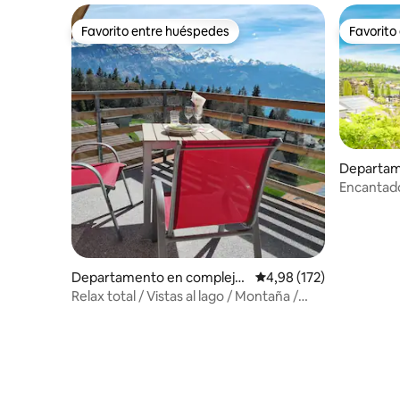
Favorito entre huéspedes
Favorito
Favorito entre huéspedes
Favorito
Departam
residencia
Encantador
montaña 
Departamento en complejo
Calificación promedio: 
4,98 (172)
residencial en Beatenberg
Relax total / Vistas al lago / Montaña /
Aparcamiento gratuito