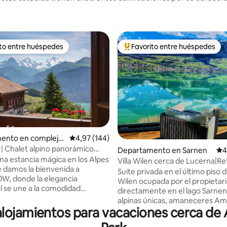
ito entre huéspedes
Favorito entre huéspedes
 entre los huéspedes más destacados
Favorito entre los huéspedes 
ento en complejo
Calificación promedio: 4,97 de 5. 144 evaluac
4,97 (144)
al en Beatenberg
| Chalet alpino panorámico
4,97 de 5. 451 evaluaciones
Departamento en Sarnen
Cal
4
hic
na estancia mágica en los Alpes
Villa Wilen cerca de Lucerna|Re
e damos la bienvenida a
lujo frente al lago
Suite privada en el último piso de
, donde la elegancia
Wilen ocupada por el propietari
 se une a la comodidad
directamente en el lago Sarnen,
4,
alpinas únicas, amaneceres Am
de una cocina gourmet
alojamientos para vacaciones cerca de 
dormitorio con home cinema, s
e equipada, elegantes
panorámico, cocina grande y b
de estar y un balcón envolvente