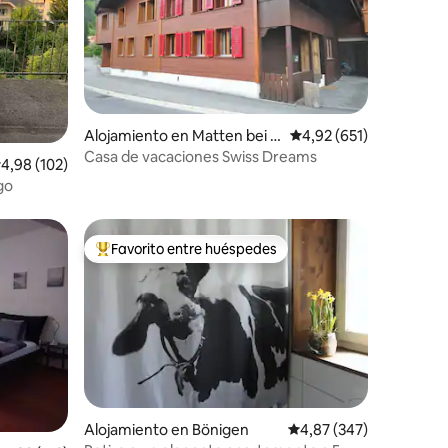
Alojamiento en Matten bei I
Calificación promedio: 
4,92 (651)
iones
nterlaken
Casa de vacaciones Swiss Dreams
alificación promedio: 4,98 de 5. 102 evaluaciones
4,98 (102)
go
Favorito entre huéspedes
Favorito entre los huéspedes más destacados
Alojamiento en Bönigen
Calificación promedio: 
4,87 (347)