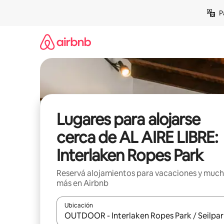
Ir
P
al
contenido
Lugares para alojarse
cerca de AL AIRE LIBRE:
Interlaken Ropes Park
Reservá alojamientos para vacaciones y muc
más en Airbnb
Ubicación
Cuando los resultados estén disponibles, navegá c