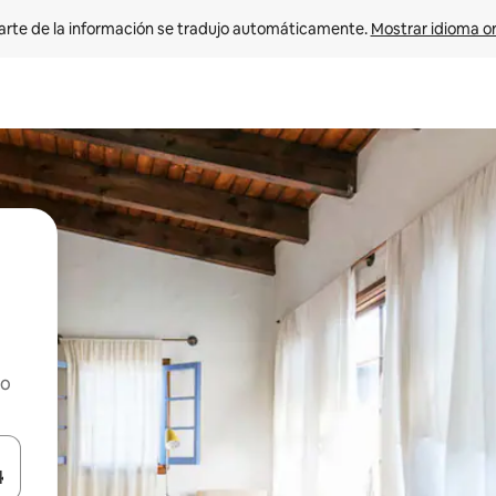
arte de la información se tradujo automáticamente. 
Mostrar idioma or
ho
on las teclas de flecha hacia arriba y hacia abajo o explorá deslizando