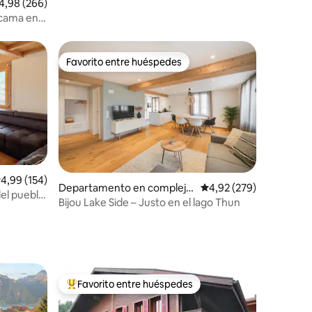
lificación promedio: 4,98 de 5. 266 evaluaciones
4,98 (266)
cama en
Favorito entre huéspedes
más destacados
Favorito entre huéspedes
iones
alificación promedio: 4,99 de 5. 154 evaluaciones
4,99 (154)
Departamento en complejo
Calificación promedio: 
4,92 (279)
del pueblo
residencial en Faulensee
Bijou Lake Side – Justo en el lago Thun
Favorito entre huéspedes
más destacados
Favorito entre los huéspedes más destacados