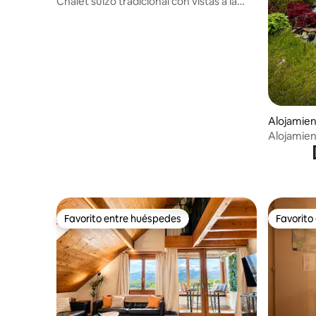
Chalet suizo tradicional con vistas a la
montaña
Alojamie
Alojamien
Interlaken
Favorito entre huéspedes
Favorito
Favorito entre huéspedes
Favorito