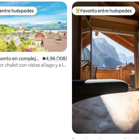
 entre huéspedes
Favorito entre huéspedes
 entre huéspedes
Favorito entre los huéspedes 
ento en complejo
Calificación promedio: 4,96 de 5. 108 evaluac
4,96 (108)
l en Spiez
 chalet con vistas al lago y a la
1
4,98 de 5. 172 evaluaciones