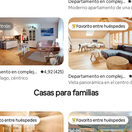
Departamento en complejo
Ca
residencial en Lauterbrunn
Moderno apartamento de una 
en
el corazón de Lauterbrunnen
itrión
Favorito entre huéspedes
itrión
Favorito entre los huéspedes 
ento en complejo
Calificación promedio: 4,92 de 5. 425 evaluac
4,92 (425)
Departamento en complejo
C
al en Unterseen
lago, céntrico
4,88 de 5. 246 evaluaciones
residencial en Kandersteg
Vista panorámica en el centro 
- Oeschinenparadise
Casas para familias
ito entre huéspedes
Favorito entre huéspedes
 entre los huéspedes más destacados
Favorito entre los huéspedes 