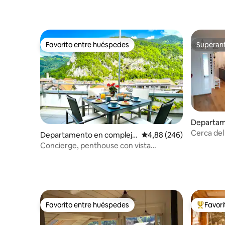
Favorito entre huéspedes
Superanf
Favorito entre huéspedes
Superanf
Departam
residenci
Cerca del 
Departamento en complejo
Calificación promedio: 
4,88 (246)
residencial en Interlaken
Concierge, penthouse con vista
panorámica de los Alpes de SwissHut
Favorito entre huéspedes
Favor
Favorito entre huéspedes
Favorito