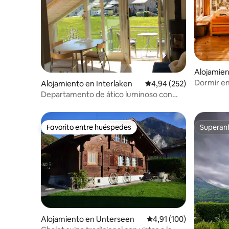
Alojamie
Dormir en
Alojamiento en Interlaken
Calificación promedio: 
4,94 (252)
vistas es
Departamento de ático luminoso con
muchos encantos
Favorito entre huéspedes
Superanf
Favorito entre huéspedes
Superanf
Alojamiento en Unterseen
Calificación promedio: 
4,91 (100)