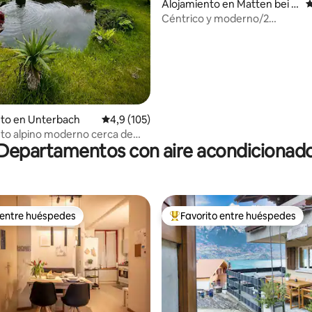
Alojamiento en Matten bei In
C
terlaken
Céntrico y moderno/2
dormitorios/Parada de
autobús/Lavadero
nto en Unterbach
Calificación promedio: 4,9 de 5. 105 evaluac
4,9 (105)
to alpino moderno cerca de
Departamentos con aire acondicionad
 – Familias
 entre huéspedes
Favorito entre huéspedes
 entre huéspedes
Favorito entre los huéspedes 