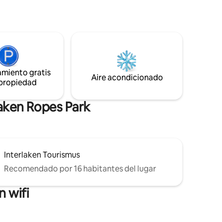
pedes, se
en el lago y ofrece impresionantes vistas
vado
de los Alpes berneses. El Oberland
 abajo
bernés ofrece muchas experiencias para
artida).
huéspedes activos y personas que
buscan actividades recreativas durante
. Se
los 365 días del año. En invierno, te
s
esperan 34 resorts de esquí con un total
de 775 kilómetros de pistas. “Lo que ves
amiento gratis
Aire acondicionado
es lo que recibís; vení a vivir la magia”
 propiedad
os de 1
laken Ropes Park
Interlaken Tourismus
Recomendado por 16 habitantes del lugar
 wifi