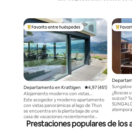
Favorito entre huéspedes
Favor
Favorito entre los huéspedes más destacados
Favorito
Departam
residenci
Sungalow 
Departamento en Krattigen
Calificación promedio: 
4,97 (451)
vintage-c
¿Buscas u
Alojamiento moderno con vistas
suizos? T
panorámicas al lago de Thun
Este acogedor y moderno apartamento
SUNGALOW
con vistas panorámicas al lago de Thun
atemporal
se encuentra en la planta baja de una
moderna. Recién renovado en 202
casa de vacaciones recientemente
disfruta 
Prestaciones populares de los 
renovada. Se encuentra en una zona
totalment
tranquila del pueblo y es el punto de
espacios 