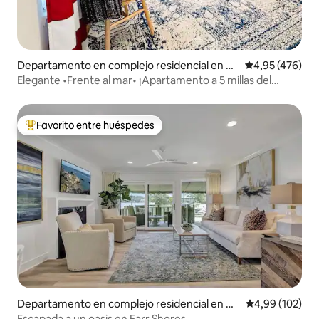
Departamento en complejo residencial en H
Calificación pr
4,95 (476)
ot Springs
Elegante •Frente al mar• ¡Apartamento a 5 millas del
centro de HS!
Favorito entre huéspedes
Favorito entre los huéspedes más destacados
Departamento en complejo residencial en Ga
Calificación pr
4,99 (102)
rland County
Escapada a un oasis en Farr Shores