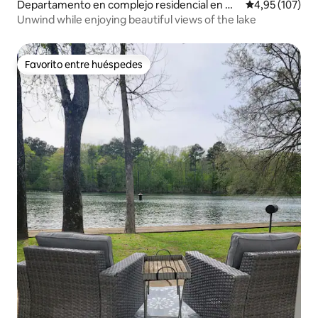
Departamento en complejo residencial en Ho
Calificación p
4,95 (107)
t Springs
Unwind while enjoying beautiful views of the lake
Favorito entre huéspedes
Favorito entre huéspedes