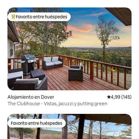
Diamantes
Favorito entre huéspedes
Favorito entre los huéspedes más destacados
Alojamiento en Dover
Calificación pr
4,99 (145)
The Clubhouse - Vistas, jacuzzi y putting green
Favorito entre huéspedes
Favorito entre huéspedes