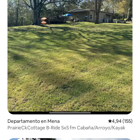
Departamento en Mena
Calificación p
4,94 (155)
PrairieCkCottage B-Ride SxS fm Cabaña/Arroyo/Kayak