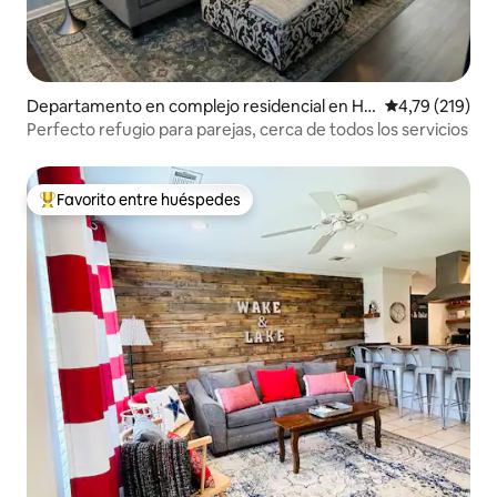
Departamento en complejo residencial en Ho
Calificación p
4,79 (219)
t Springs
Perfecto refugio para parejas, cerca de todos los servicios
Favorito entre huéspedes
Favorito entre los huéspedes más destacados