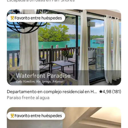
Favorito entre huéspedes
Favorito entre los huéspedes más destacados
Departamento en complejo residencial en Ho
Calificación p
4,98 (181)
t Springs
Paraíso frente al agua
Favorito entre huéspedes
Favorito entre los huéspedes más destacados