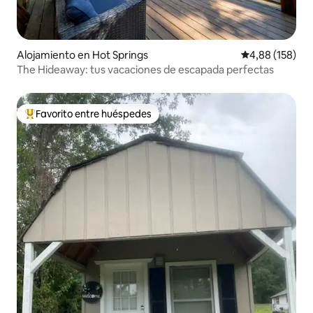
Alojamiento en Hot Springs
Calificación pr
4,88 (158)
The Hideaway: tus vacaciones de escapada perfectas
Favorito entre huéspedes
Favorito entre los huéspedes más destacados