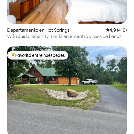
Departamento en Hot Springs
Calificación 
4,9 (410)
Wifi rápido, SmartTv, 1 milla en el centro y casa de baños
Favorito entre huéspedes
Favorito entre los huéspedes más destacados