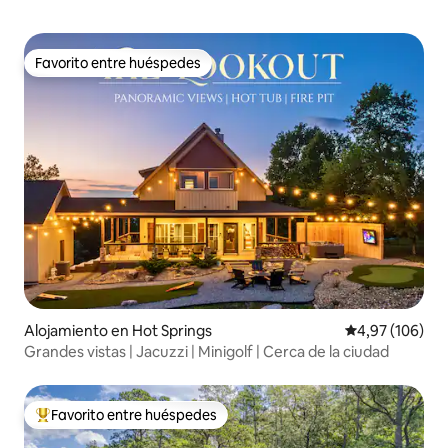
Favorito entre huéspedes
Favorito entre huéspedes
Alojamiento en Hot Springs
Calificación pr
4,97 (106)
Grandes vistas | Jacuzzi | Minigolf | Cerca de la ciudad
Favorito entre huéspedes
Favorito entre los huéspedes más destacados