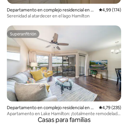
Departamento en complejo residencial en Ho
Calificación p
4,99 (174)
t Springs
Serenidad al atardecer en el lago Hamilton
Superanfitrión
Superanfitrión
Departamento en complejo residencial en Ho
Calificación p
4,79 (235)
t Springs
Apartamento en Lake Hamilton: ¡totalmente remodelado
Casas para familias
con piscina!