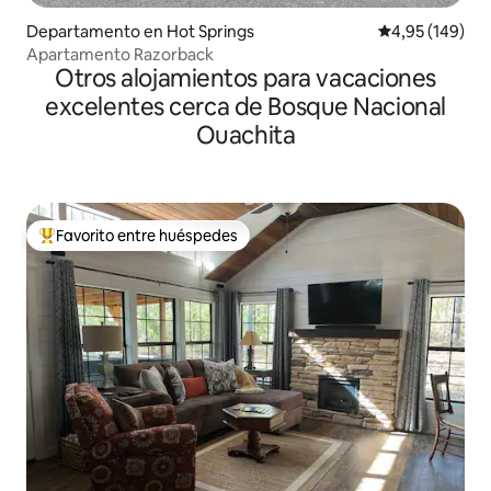
Departamento en Hot Springs
Calificación pr
4,95 (149)
Apartamento Razorback
Otros alojamientos para vacaciones
excelentes cerca de Bosque Nacional
Ouachita
Favorito entre huéspedes
Favorito entre los huéspedes más destacados