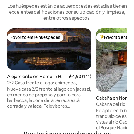
Los huéspedes están de acuerdo: estas estadías tienen
excelentes calificaciones por su ubicación y limpieza,
entre otros aspectos.
Favorito entre huéspedes
Favorito entre
Favorito entre huéspedes
Favorito entre l
Alojamiento en Home In Hot
Calificación promedio: 4,93 de 5
4,93 (141)
Springs
2/2 Casa frente al lago: chimenea,
jacuzzi y sala de juegos
Nueva casa 2/2 frente al lago con jacuzzi,
chimenea de propano y parrilla para
Cabaña en Norma
barbacoa, la zona de la terraza está
Cabaña del río Up
cerrada y vallada. Televisores
NF
Relájate en la bell
inteligentes de 50 pulgadas en todas
tranquilo de esta
partes. El acceso a la sala de juegos se
vistas al río Cadd
proporciona con el alquiler y es solo para
el Bosque Naciona
el uso de los huéspedes de esta
Norman, AR y el lago