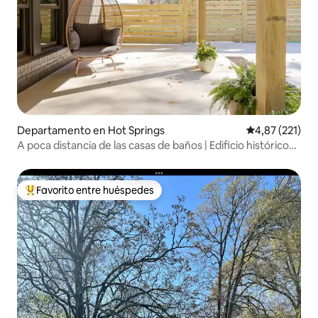
Departamento en Hot Springs
Calificación p
4,87 (221)
A poca distancia de las casas de baños | Edificio histórico
en el centro
Favorito entre huéspedes
Favorito entre los huéspedes más destacados