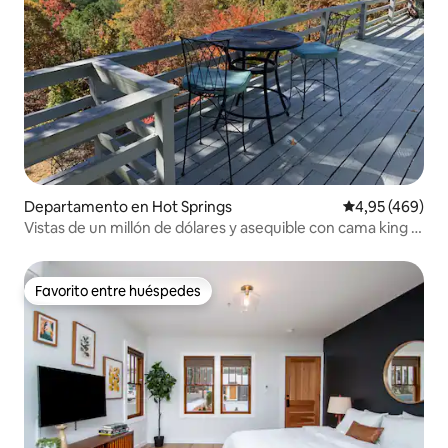
Departamento en Hot Springs
Calificación pr
4,95 (469)
Vistas de un millón de dólares y asequible con cama king y
wifi
Favorito entre huéspedes
Favorito entre huéspedes