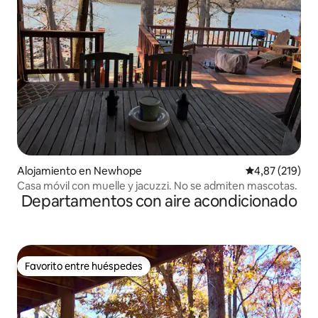
Alojamiento en Newhope
Calificación p
4,87 (219)
Casa móvil con muelle y jacuzzi. No se admiten mascotas.
Departamentos con aire acondicionado
Favorito entre huéspedes
Favorito entre huéspedes