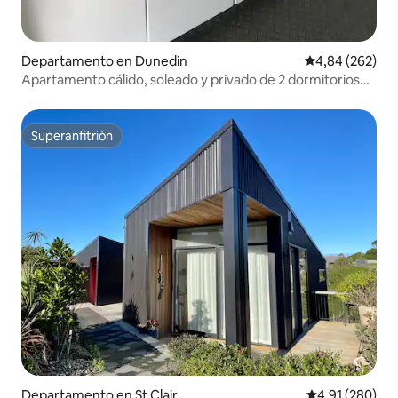
Departamento en Dunedin
Calificación pr
4,84 (262)
Apartamento cálido, soleado y privado de 2 dormitorios
en la ciudad.
Superanfitrión
Superanfitrión
Departamento en St Clair
Calificación pr
4,91 (280)