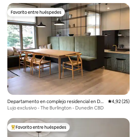
Favorito entre huéspedes
Favorito entre huéspedes
Departamento en complejo residencial en Du
Calificación 
4,92 (25)
nedin
Lujo exclusivo - The Burlington - Dunedin CBD
Favorito entre huéspedes
Favorito entre los huéspedes más destacados