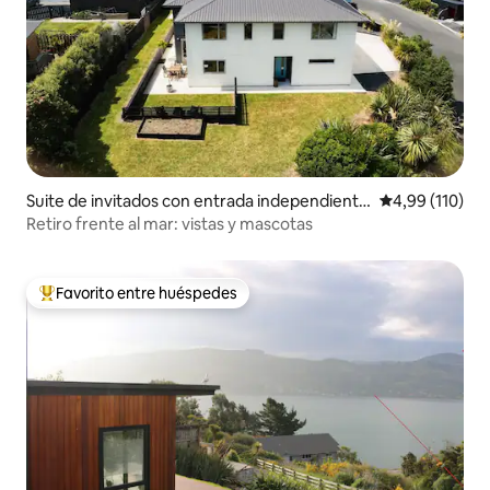
Suite de invitados con entrada independiente
Calificación p
4,99 (110)
en St Clair
Retiro frente al mar: vistas y mascotas
Favorito entre huéspedes
Favorito entre los huéspedes más destacados