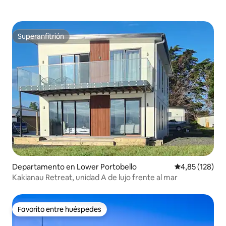
Superanfitrión
Superanfitrión
Departamento en Lower Portobello
Calificación p
4,85 (128)
Kakianau Retreat, unidad A de lujo frente al mar
Favorito entre huéspedes
Favorito entre huéspedes