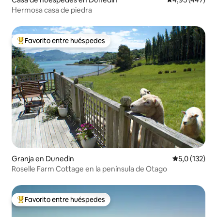
Hermosa casa de piedra
Favorito entre huéspedes
Favorito entre los huéspedes más destacados
Granja en Dunedin
Calificación 
5,0 (132)
Roselle Farm Cottage en la península de Otago
Favorito entre huéspedes
Favorito entre los huéspedes más destacados