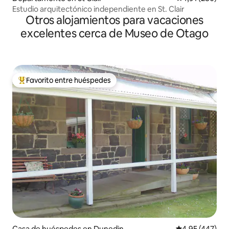
Estudio arquitectónico independiente en St. Clair
Otros alojamientos para vacaciones
excelentes cerca de Museo de Otago
Favorito entre huéspedes
Favorito entre los huéspedes más destacados
Casa de huéspedes en Dunedin
Calificación pr
4,95 (447)