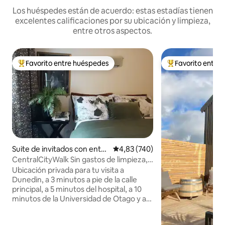
Los huéspedes están de acuerdo: estas estadías tienen
excelentes calificaciones por su ubicación y limpieza,
entre otros aspectos.
Favorito entre huéspedes
Favorito entre
Favorito entre los huéspedes más destacados
Favorito entre l
Suite de invitados con entra
Calificación promedio: 4,83 de 5
4,83 (740)
da independiente en Duned
CentralCityWalk Sin gastos de limpieza,
in
aparcamiento/lavandería gratis
Ubicación privada para tu visita a
Dunedin, a 3 minutos a pie de la calle
principal, a 5 minutos del hospital, a 10
minutos de la Universidad de Otago y a
20 minutos a pie del estadio Forsyth Barr.
No traigas nada, todo está aquí. Espacio