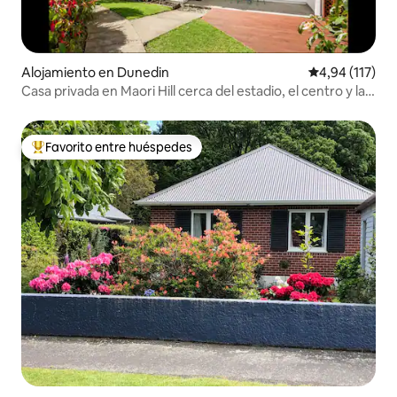
Alojamiento en Dunedin
Calificación p
4,94 (117)
Casa privada en Maori Hill cerca del estadio, el centro y la
universidad
Favorito entre huéspedes
Favorito entre los huéspedes más destacados