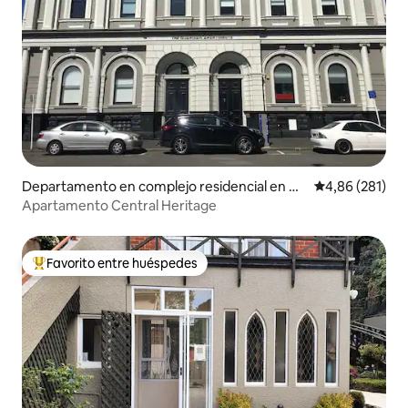
Departamento en complejo residencial en Du
Calificación pr
4,86 (281)
nedin
Apartamento Central Heritage
Favorito entre huéspedes
Favorito entre los huéspedes más destacados