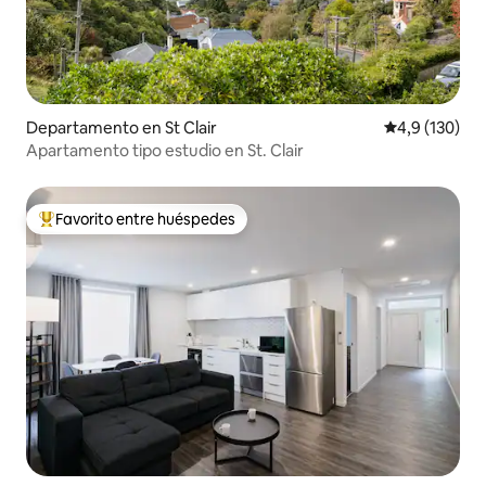
Departamento en St Clair
Calificación 
4,9 (130)
Apartamento tipo estudio en St. Clair
Favorito entre huéspedes
Favorito entre los huéspedes más destacados