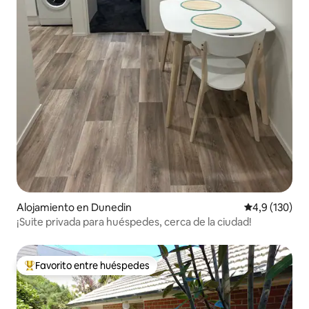
Alojamiento en Dunedin
Calificación 
4,9 (130)
¡Suite privada para huéspedes, cerca de la ciudad!
Favorito entre huéspedes
Favorito entre los huéspedes más destacados