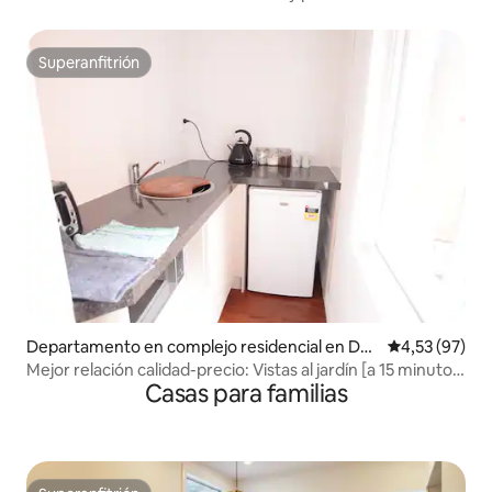
Superanfitrión
Superanfitrión
Departamento en complejo residencial en Du
Calificación 
4,53 (97)
nedin
Mejor relación calidad-precio: Vistas al jardín [a 15 minutos
Casas para familias
a pie de la ciudad]