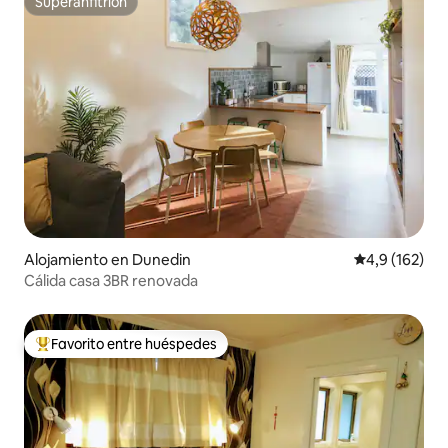
Superanfitrión
Superanfitrión
Alojamiento en Dunedin
Calificación 
4,9 (162)
Cálida casa 3BR renovada
Favorito entre huéspedes
Favorito entre los huéspedes más destacados