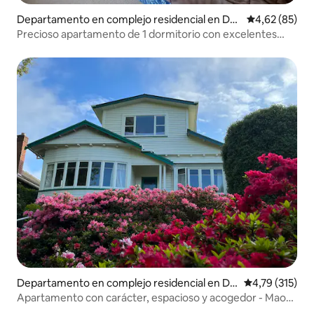
Departamento en complejo residencial en Du
Calificación p
4,62 (85)
nedin
Precioso apartamento de 1 dormitorio con excelentes
vistas
Departamento en complejo residencial en Du
Calificación p
4,79 (315)
nedin
Apartamento con carácter, espacioso y acogedor - Maori
Hill