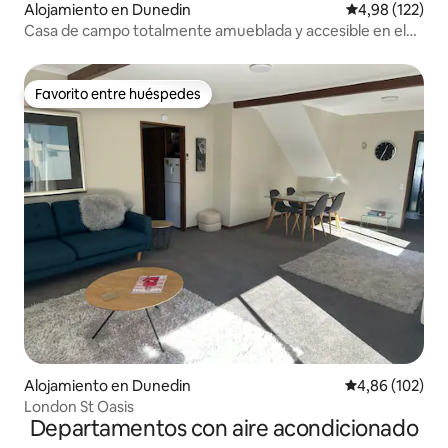
Alojamiento en Dunedin
Calificación p
4,98 (122)
Casa de campo totalmente amueblada y accesible en el
parque.
Favorito entre huéspedes
Favorito entre huéspedes
Alojamiento en Dunedin
Calificación pr
4,86 (102)
London St Oasis
Departamentos con aire acondicionado