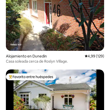
Alojamiento en Dunedin
Calificación pr
4,99 (129)
Casa soleada cerca de Roslyn Village.
Favorito entre huéspedes
Favorito entre los huéspedes más destacados