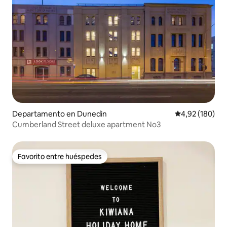
Departamento en Dunedin
Calificación pr
4,92 (180)
Cumberland Street deluxe apartment No3
Favorito entre huéspedes
Favorito entre huéspedes