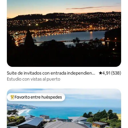
Suite de invitados con entrada independiente
Calificación p
4,91 (538)
en Dunedin
Estudio con vistas al puerto
Favorito entre huéspedes
Favorito entre los huéspedes más destacados