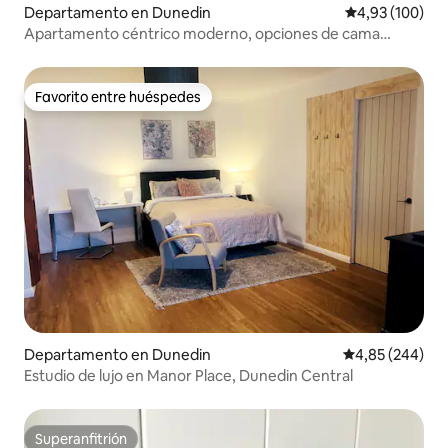
Departamento en Dunedin
Calificación pr
4,93 (100)
Apartamento céntrico moderno, opciones de cama
flexibles
Favorito entre huéspedes
Favorito entre huéspedes
Departamento en Dunedin
Calificación pr
4,85 (244)
Estudio de lujo en Manor Place, Dunedin Central
Superanfitrión
Superanfitrión