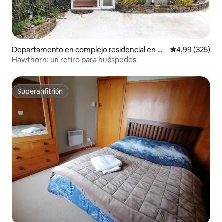
Departamento en complejo residencial en D
Calificación pr
4,99 (325)
unedin
Hawthorn: un retiro para huéspedes
Superanfitrión
Superanfitrión