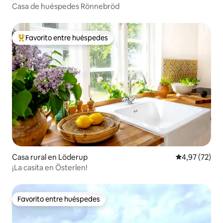
Casa de huéspedes Rönnebröd
Favorito entre huéspedes
Favorito entre los huéspedes más destacados
Casa rural en Löderup
Calificación 
4,97 (72)
¡La casita en Österlen!
Favorito entre huéspedes
Favorito entre huéspedes