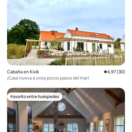
Cabaña en Kivik
Calificación p
4,97 (30)
¡Casa nueva a unos pocos pasos del mar!
Favorito entre huéspedes
Favorito entre huéspedes