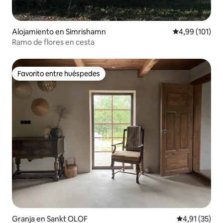
Alojamiento en Simrishamn
Calificación p
4,99 (101)
Ramo de flores en cesta
Favorito entre huéspedes
Favorito entre huéspedes
Granja en Sankt OLOF
Calificación 
4,91 (35)