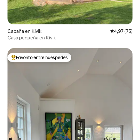
Cabaña en Kivik
Calificación 
4,97 (75)
Casa pequeña en Kivik
Favorito entre huéspedes
Favorito entre los huéspedes más destacados