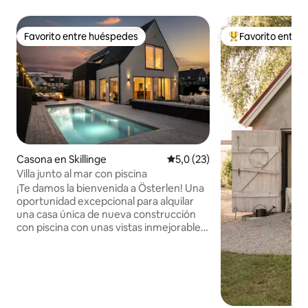
Favorito entre huéspedes
Favorito entre
Favorito entre huéspedes
Favorito entre l
Casona en Skillinge
Calificación promedio: 5,0 de 
5,0 (23)
Villa junto al mar con piscina
¡Te damos la bienvenida a Österlen! Una
oportunidad excepcional para alquilar
una casa única de nueva construcción
con piscina con unas vistas inmejorables
al mar. La casa se encuentra en el
pintoresco pueblo pesquero Skillinge y a
poca distancia a pie de una tienda de
comestibles, cafeterías, restaurantes y
teatro. Desde aquí tienes acceso en
bicicleta, en autobús o en coche, a la