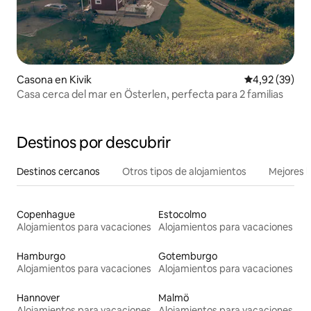
Casona en Kivik
Calificación p
4,92 (39)
Casa cerca del mar en Österlen, perfecta para 2 familias
Destinos por descubrir
Destinos cercanos
Otros tipos de alojamientos
Mejores l
Copenhague
Estocolmo
Alojamientos para vacaciones
Alojamientos para vacaciones
Hamburgo
Gotemburgo
Alojamientos para vacaciones
Alojamientos para vacaciones
Hannover
Malmö
Alojamientos para vacaciones
Alojamientos para vacaciones