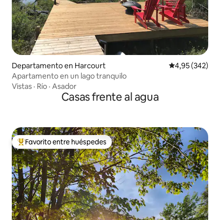
Departamento en Harcourt
Calificación pr
4,95 (342)
Apartamento en un lago tranquilo
Vistas
·
Río
·
Asador
Casas frente al agua
Favorito entre huéspedes
Favorito entre los huéspedes más destacados