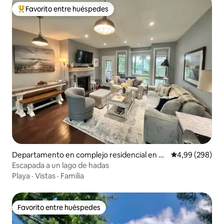
Favorito entre huéspedes
Favorito entre los huéspedes más destacados
Departamento en complejo residencial en H
Calificación pr
4,99 (298)
untsville
Escapada a un lago de hadas
Playa
·
Vistas
·
Familia
Favorito entre huéspedes
Favorito entre huéspedes