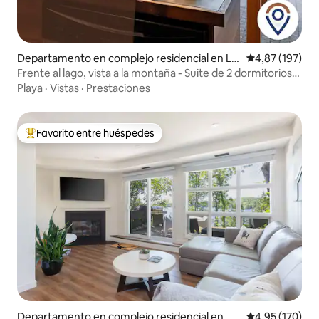
Departamento en complejo residencial en La
Calificación p
4,87 (197)
c-Supérieur
Frente al lago, vista a la montaña - Suite de 2 dormitorios
en resort
Playa
·
Vistas
·
Prestaciones
Favorito entre huéspedes
Favorito entre los huéspedes más destacados
Departamento en complejo residencial en Hu
Calificación p
4,95 (170)