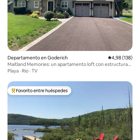
Departamento en Goderich
Calificación pr
4,98 (138)
Maitland Memories: un apartamento loft con estructura
de madera
Playa
·
Río
·
TV
Favorito entre huéspedes
Favorito entre los huéspedes más destacados