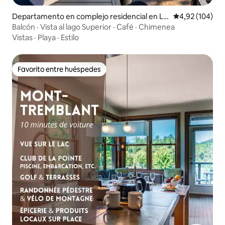
Departamento en complejo residencial en La
Calificación pr
4,92 (104)
c-Supérieur
Balcón · Vista al lago Superior · Café · Chimenea
Vistas
·
Playa
·
Estilo
Favorito entre huéspedes
Favorito entre huéspedes