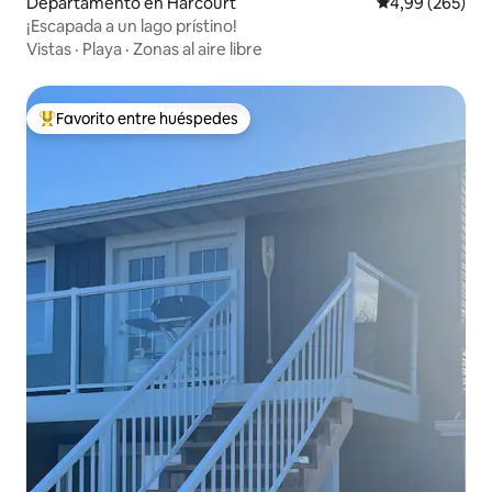
Departamento en Harcourt
Calificación pr
4,99 (265)
¡Escapada a un lago prístino!
Vistas
·
Playa
·
Zonas al aire libre
Favorito entre huéspedes
Favorito entre los huéspedes más destacados