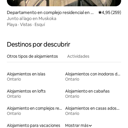
Departamento en complejo residencial en H
Calificación pr
4,95 (259)
untsville
Junto al lago en Muskoka
Playa
·
Vistas
·
Esquí
Destinos por descubrir
Otros tipos de alojamientos
Actividades
Alojamientos en islas
Alojamientos con inodoros de altura accesible
Ontario
Ontario
Alojamientos en lofts
Alojamiento en cabañas
Ontario
Ontario
Alojamiento en complejos residenciales
Alojamientos en casas adosadas
Ontario
Ontario
Alojamiento para vacaciones
Mostrar más