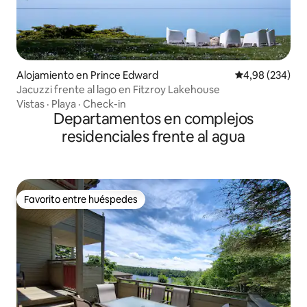
Alojamiento en Prince Edward
Calificación pr
4,98 (234)
Jacuzzi frente al lago en Fitzroy Lakehouse
Vistas
·
Playa
·
Check-in
Departamentos en complejos
residenciales frente al agua
Favorito entre huéspedes
Favorito entre huéspedes