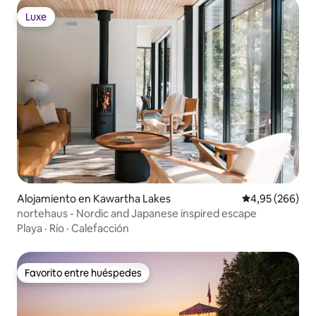
Luxe
Luxe
Alojamiento en Kawartha Lakes
Calificación pr
4,95 (266)
nortehaus - Nordic and Japanese inspired escape
Playa
·
Río
·
Calefacción
Favorito entre huéspedes
Favorito entre huéspedes