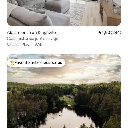
Alojamiento en Kingsville
Calificación pr
4,93 (284)
Casa histórica junto al lago
Vistas
·
Playa
·
Wifi
Favorito entre huéspedes
Favorito entre los huéspedes más destacados