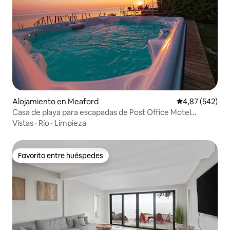
Alojamiento en Meaford
Calificación pr
4,87 (542)
Casa de playa para escapadas de Post Office Motel
*JACUZZI
Vistas
·
Río
·
Limpieza
Favorito entre huéspedes
Favorito entre huéspedes