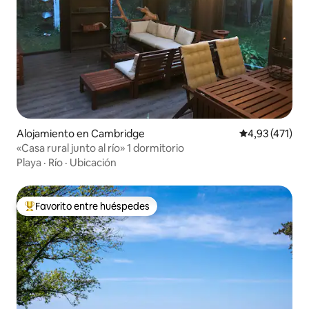
Alojamiento en Cambridge
Calificación p
4,93 (471)
«Casa rural junto al río» 1 dormitorio
Playa
·
Río
·
Ubicación
Favorito entre huéspedes
Favorito entre los huéspedes más destacados