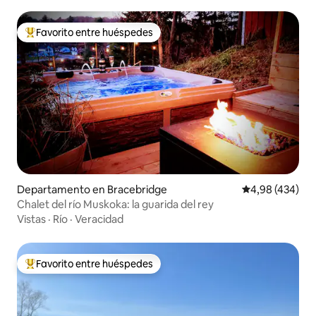
Favorito entre huéspedes
Favorito entre los huéspedes más destacados
Departamento en Bracebridge
Calificación pr
4,98 (434)
Chalet del río Muskoka: la guarida del rey
Vistas
·
Río
·
Veracidad
Favorito entre huéspedes
Favorito entre los huéspedes más destacados