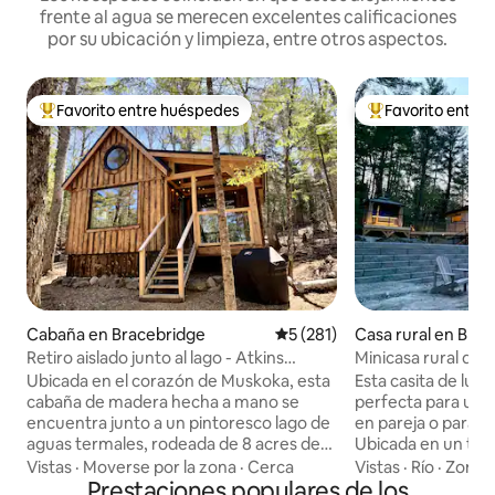
frente al agua se merecen excelentes calificaciones
por su ubicación y limpieza, entre otros aspectos.
Favorito entre huéspedes
Favorito entre
Favorito entre los huéspedes más destacados
Favorito entre l
Cabaña en Bracebridge
Calificación promedio: 5 de 5
5 (281)
Casa rural en Bra
Retiro aislado junto al lago - Atkins
Minicasa rural de l
Hideaway
Ubicada en el corazón de Muskoka, esta
Esta casita de lujo
cabaña de madera hecha a mano se
perfecta para una
encuentra junto a un pintoresco lago de
en pareja o para u
aguas termales, rodeada de 8 acres de
Ubicada en un te
bosque privado. A solo 10 minutos de
cuadrados entre á
Vistas
·
Moverse por la zona
·
Cerca
Vistas
·
Río
·
Zonas a
Bracebridge, disfruta de la serena vida
Prestaciones populares de los
afloramientos de g