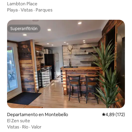
Lambton Place
Playa
·
Vistas
·
Parques
Superanfitrión
Superanfitrión
Departamento en Montebello
Calificación p
4,89 (172)
El Zen suite
Vistas
·
Río
·
Valor