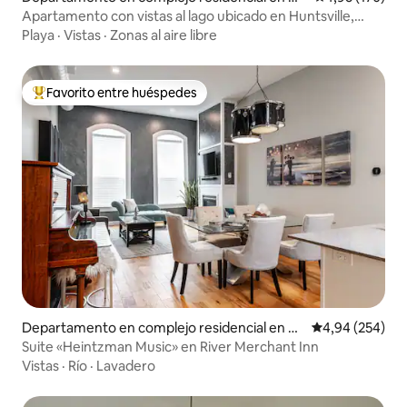
ntsville
Apartamento con vistas al lago ubicado en Huntsville,
Ontario
Playa
·
Vistas
·
Zonas al aire libre
Favorito entre huéspedes
Favorito entre los huéspedes más destacados
Departamento en complejo residencial en St
Calificación pr
4,94 (254)
ratford
Suite «Heintzman Music» en River Merchant Inn
Vistas
·
Río
·
Lavadero