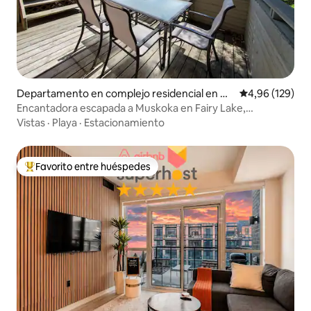
Departamento en complejo residencial en Hu
Calificación pr
4,96 (129)
ntsville
Encantadora escapada a Muskoka en Fairy Lake,
Huntsville
Vistas
·
Playa
·
Estacionamiento
Favorito entre huéspedes
Favorito entre los huéspedes más destacados