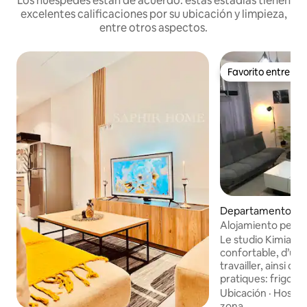
Los huéspedes están de acuerdo: estas estadías tienen
excelentes calificaciones por su ubicación y limpieza,
entre otros aspectos.
Favorito entre h
Favorito entre h
Departamento en 
Alojamiento perfe
profesional o de 
Le studio Kimia dis
confortable, d’un
travailler, ainsi 
pratiques: frigo, 
et tout le nécessa
Ubicación
·
Hospit
autonome. Votre confort est notre
zona