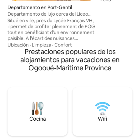
priorité. Le studi
Departamento en Port-Gentil
plusieurs fois par
Departamento de lujo cerca del Liceo
nettoyage régulier
Francés, acogedor.
Situé en ville, près du Lycée Français VH,
est renouvelé fr
il permet de profiter pleinement de POG
garantir fraîcheur
tout en bénéficiant d’un environnement
Nous mettons un p
paisible. À l’écart des nuisances
offrir une expérie
urbaines, il se distingue par son
Ubicación
·
Limpieza
·
Confort
confortable.
atmosphère sereine et sa grande cour,
Prestaciones populares de los
véritable atout offrant espace, intimité
alojamientos para vacaciones en
et confort. Pensé pour le bien-être et la
Ogooué-Maritime Province
tranquillité, il convient parfaitement aux
voyageurs d’affaires, aux séjours de
moyenne ou longue durée, ainsi qu’à
toute personne recherchant un
logement soigné, bien situé et reposant.
Cocina
Wifi