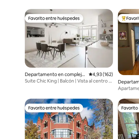
Favorito entre huéspedes
Favor
Favorito entre huéspedes
Favorito
Departamento en complejo
Calificación promedio: 
4,93 (162)
residencial en Denver
Suite Chic King | Balcón | Vista al centro |
Departam
Tesoro
residenci
Apartamen
edificio hi
Favorito entre huéspedes
Favorito
Favorito entre huéspedes
Favorito