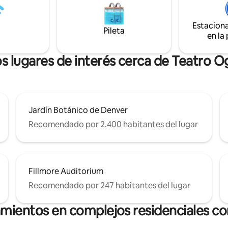
que Denver tiene para ofrecer
toque meticuloso y
cerca del centro de la ciudad, a
zado. Perfecto para viajeros de
en coche o a 10 minutos en bici
o parejas que buscan explorar
Estacion
Pileta
el carril bici de la calle 16. Licencia n.º
Soy nativo de Colorado y estoy
en la
2020-BFN-0004090
 de compartir mis
ciones locales!
s lugares de interés cerca de Teatro 
Jardín Botánico de Denver
Recomendado por 2.400 habitantes del lugar
Fillmore Auditorium
Recomendado por 247 habitantes del lugar
amientos en complejos residenciales con