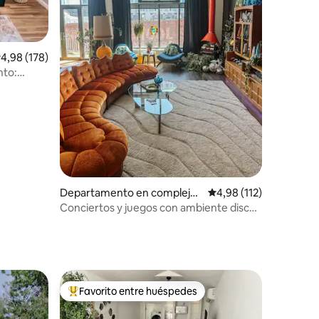
alificación promedio: 4,98 de 5. 178 evaluaciones
4,98 (178)
nto:
iones
Departamento en complejo
Calificación promedio:
4,98 (112)
residencial en Denver
Conciertos y juegos con ambiente disco
y aparcamiento gratuito en el centro
Favorito entre huéspedes
más destacados
Favorito entre los huéspedes más destacados