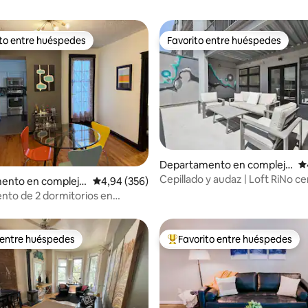
ito entre huéspedes
Favorito entre huéspedes
 entre los huéspedes más destacados
Favorito entre huéspedes
4,93 de 5. 162 evaluaciones
Departamento en complejo
Ca
residencial en Denver
Cepillado y audaz | Loft RiNo ce
ento en complejo
Calificación promedio: 4,94 de 5. 356 evaluac
4,94 (356)
salón Mission
al en Denver
to de 2 dormitorios en
stórico en Capitol Hill
 entre huéspedes
Favorito entre huéspedes
 entre huéspedes
Favorito entre los huéspedes 