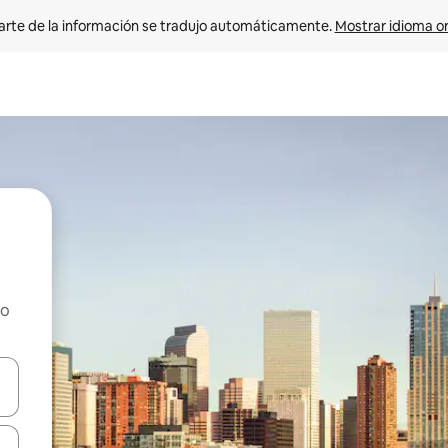
arte de la información se tradujo automáticamente. 
Mostrar idioma or
ho
on las teclas de flecha hacia arriba y hacia abajo o explorá deslizando