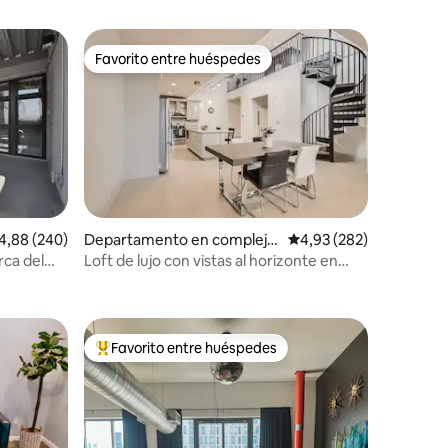
Favorito entre huéspedes
Favorito entre huéspedes
lificación promedio: 4,88 de 5. 240 evaluaciones
4,88 (240)
Departamento en complejo
Calificación promedio: 
4,93 (282)
residencial en Denver
rca del
Loft de lujo con vistas al horizonte en
iones
RiNO
Favorito entre huéspedes
más destacados
Favorito entre los huéspedes más destacados