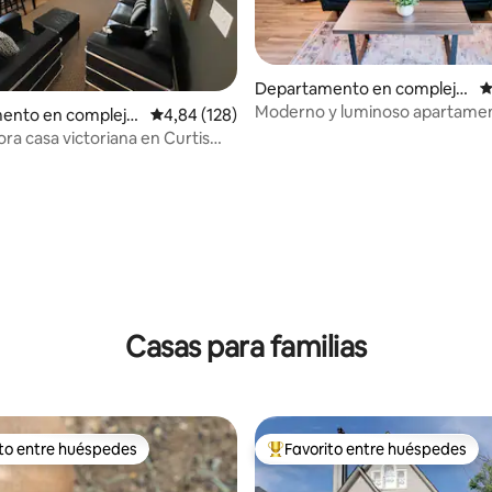
4,97 de 5. 168 evaluaciones
Departamento en complejo
C
residencial en Denver
Moderno y luminoso apartame
ento en complejo
Calificación promedio: 4,84 de 5. 128 evaluac
4,84 (128)
cómoda cama tamaño king
al en Denver
ra casa victoriana en Curtis
Casas para familias
ito entre huéspedes
Favorito entre huéspedes
 entre los huéspedes más destacados
Favorito entre los huéspedes 