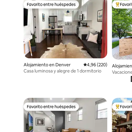
Favorito entre huéspedes
Favor
Favorito entre huéspedes
Favorito
Alojamiento en Denver
Calificación promedio: 
4,96 (220)
Alojamie
Casa luminosa y alegre de 1 dormitorio
Vacacione
incluida!)
Favorito entre huéspedes
Favor
Favorito entre huéspedes
Favorito