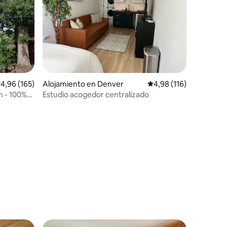
alificación promedio: 4,96 de 5. 165 evaluaciones
4,96 (165)
Alojamiento en Denver
Calificación promedio: 
4,98 (116)
m - 100%
Estudio acogedor centralizado
iones