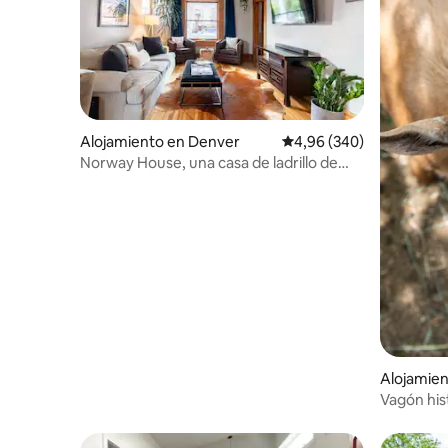
Alojamiento en Denver
Calificación promedio: 
4,96 (340)
Norway House, una casa de ladrillo de
1907 exquisitamente renovada
Alojamien
e
Vagón his