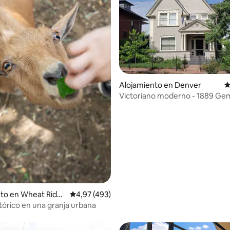
4,96 de 5. 340 evaluaciones
Alojamiento en Denver
C
Victoriano moderno - 1889 Ge
renovado - WOW
to en Wheat Ridg
Calificación promedio: 4,97 de 5. 493 evaluac
4,97 (493)
tórico en una granja urbana