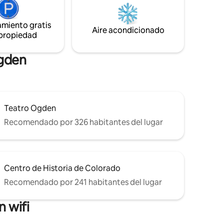
. Muy
Public Library, Convention Center,
 5 minutos
Larimer Square, Ball Arena, Civic Center
cleta por
Park. Licencia de alquiler residencial:
amiento gratis
Aire acondicionado
2023-BFN-0035804, vence el 13/09/2027.
 propiedad
Ogden
Teatro Ogden
Recomendado por 326 habitantes del lugar
Centro de Historia de Colorado
Recomendado por 241 habitantes del lugar
 wifi