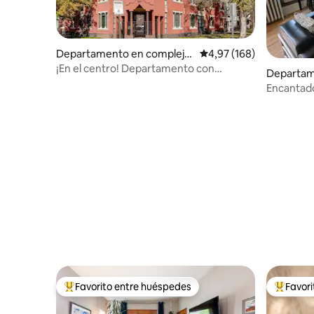
Departamento en complejo
Calificación promedio: 
4,97 (168)
residencial en Denver
¡En el centro! Departamento con
Departam
encanto en el primer piso, con dos
residenci
Encantado
habitaciones.
Park
Favorito entre huéspedes
Favor
Favorito entre los huéspedes más destacados
Favorito