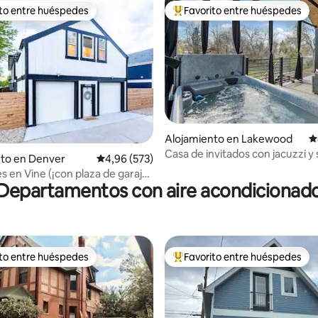
ito entre huéspedes
Favorito entre huéspedes
 entre los huéspedes más destacados
Favorito entre los huéspedes 
Alojamiento en Lakewood
C
Casa de invitados con jacuzzi y 
4,96 de 5. 220 evaluaciones
nto en Denver
Calificación promedio: 4,96 de 5. 573 evaluac
4,96 (573)
str23-060
s en Vine (¡con plaza de garaje
Departamentos con aire acondicionad
ito entre huéspedes
Favorito entre huéspedes
 entre los huéspedes más destacados
Favorito entre los huéspedes 