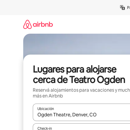
Ir
P
al
contenido
Lugares para alojarse
cerca de Teatro Ogden
Reservá alojamientos para vacaciones y muc
más en Airbnb
Ubicación
Cuando los resultados estén disponibles, navegá c
Check-in