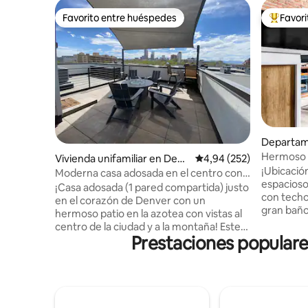
Favorito entre huéspedes
Favor
Favorito entre huéspedes
Favorito
Departam
residenci
Hermoso a
Vivienda unifamiliar en Denv
Calificación promedio: 
4,94 (252)
ciudad – A
¡Ubicació
er
Moderna casa adosada en el centro con
espacioso
impresionantes vistas desde la azotea.
¡Casa adosada (1 pared compartida) justo
con techo
en el corazón de Denver con un
gran baño
hermoso patio en la azotea con vistas al
de 1800, 
centro de la ciudad y a la montaña! Este
histórico
Prestaciones populare
alojamiento de 2 dormitorios y 2,5 baños
pocos pas
con un sofá cama plegable tamaño
entreteni
queen cuenta con todos los toques de
Centro d
acabado de alta gama que te harán sentir
Reciente
como si estuvieras viviendo a lo grande.
administr
Las puertas de estilo Bombay en la