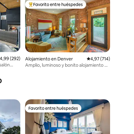
Favorito entre huéspedes
más destacados
Favorito entre los huéspedes más destacados
alificación promedio: 4,99 de 5. 292 evaluaciones
4,99 (292)
Alojamiento en Denver
Calificación promedio: 
4,97 (714)
salón
Amplio, luminoso y bonito alojamiento en
iones
RiNo
o
Favorito entre huéspedes
más destacados
Favorito entre huéspedes