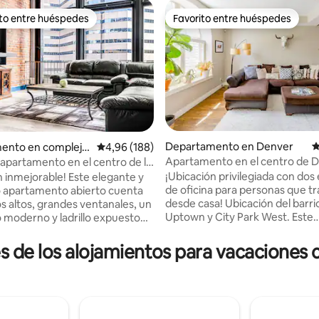
ito entre huéspedes
Favorito entre huéspedes
 entre los huéspedes más destacados
Favorito entre huéspedes
Departamento en Denver
C
ento en complejo
Calificación promedio: 4,96 de 5. 188 evaluac
4,96 (188)
al en Denver
Apartamento en el centro de D
partamento en el centro de la
4,94 de 5. 252 evaluaciones
ubicación privilegiada, zona alta
 poca distancia a pie de todo
¡Ubicación privilegiada con dos
n inmejorable! Este elegante y
de oficina para personas que t
 apartamento abierto cuenta
desde casa! Ubicación del barri
s altos, grandes ventanales, un
Uptown y City Park West. Este
 moderno y ladrillo expuesto
apartamento se encuentra en u
combinando el encanto
histórico remodelado de Denve
 con el confort moderno. A
s de los alojamientos para vacaciones
perfectamente situado entre l
os de restaurantes, tiendas y
parques más famosos de Denv
miento, y a solo 3 manzanas del
(Cheesman Park y City Park). A
e Convenciones de Colorado.
manzana de los mejores restau
mente remodelado y
cervecerías, parques, gimnasios
ado por el propietario para