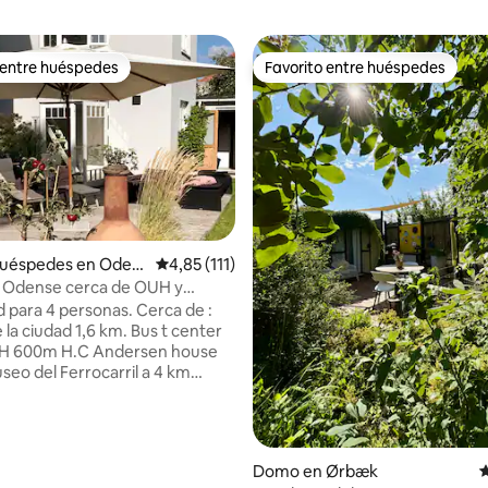
 entre huéspedes
Favorito entre huéspedes
 entre huéspedes
Favorito entre huéspedes
huéspedes en Oden
Calificación promedio: 4,85 de 5. 111 evaluac
4,85 (111)
 Odense cerca de OUH y
 camas
 para 4 personas. Cerca de :
la ciudad 1,6 km. Bus t center
 600m H.C Andersen house
seo del Ferrocarril a 4 km
estaurantes: Niro
ok, Chicago Burger, Mamas
 'Sushi, Indian Take Away.
mpo de aventura a
4,93 de 5. 366 evaluaciones
Domo en Ørbæk
C
aza infantil a 200 m Plaza de