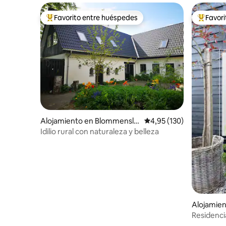
Favorito entre huéspedes
Favor
Favorito entre los huéspedes más destacados
Favorito
Alojamiento en Blommensly
Calificación promedio: 
4,95 (130)
st
Idilio rural con naturaleza y belleza
Alojamie
Residencia
Paz, como