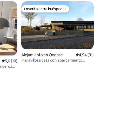
Favorito entre huéspedes
Favorito entre huéspedes
Alojamiento en Odense
Calificación promedio:
4,94 (31)
Maravillosa casa con aparcamiento
Calificación promedio: 5,0 de 5. 10 evaluaciones
5,0 (10)
gratuito en Odense
a cerca
iones