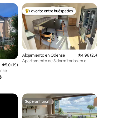
Favorito entre huéspedes
Favorito entre los huéspedes más destacados
Alojamiento en Odense
Calificación promedio:
4,96 (25)
Apartamento de 3 dormitorios en el
iones
Calificación promedio: 5,0 de 5. 19 evaluaciones
5,0 (19)
centro de la ciudad con terraza en la
ense
azotea
o
Superanfitrión
Superanfitrión