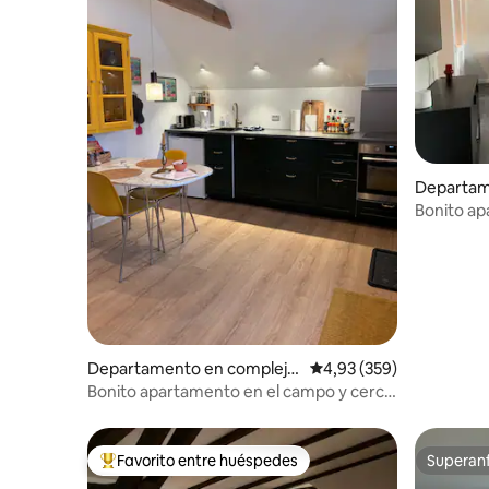
Departam
residenci
Bonito ap
Departamento en complejo
Calificación promedio: 
4,93 (359)
residencial en Årslev
Bonito apartamento en el campo y cerca
de Odense
Favorito entre huéspedes
Superanf
Favorito entre los huéspedes más destacados
Superanf