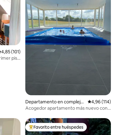
iones
alificación promedio: 4,85 de 5. 101 evaluaciones
4,85 (101)
imer piso
Departamento en complejo
Calificación promedio: 
4,96 (114)
residencial en Haarby
Acogedor apartamento más nuevo con
piscina
Favorito entre huéspedes
Favorito entre los huéspedes más destacados