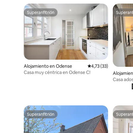
Superanfitrión
Superanf
Superanfitrión
Superanf
Alojamiento en Odense
Calificación promedio:
4,73 (33)
Casa muy céntrica en Odense C!
Alojamie
Casa ados
Superanfitrión
Superanf
Superanfitrión
Superanf