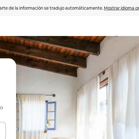
arte de la información se tradujo automáticamente. 
Mostrar idioma or
ho
on las teclas de flecha hacia arriba y hacia abajo o explorá deslizando