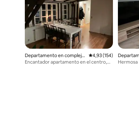
Departamento en complejo
Calificación promedio: 
4,93 (154)
Departam
residencial en Odense
residenci
Encantador apartamento en el centro,
Hermosa u
aparcamiento gratuito
con aparc