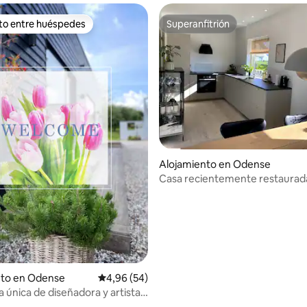
ito entre huéspedes
Superanfitrión
 entre los huéspedes más destacados
Superanfitrión
4,95 de 5. 130 evaluaciones
Alojamiento en Odense
Casa recientemente restaurad
de la ciudad
nto en Odense
Calificación promedio: 4,96 de 5. 54 evaluac
4,96 (54)
 única de diseñadora y artista /
didad y presencia