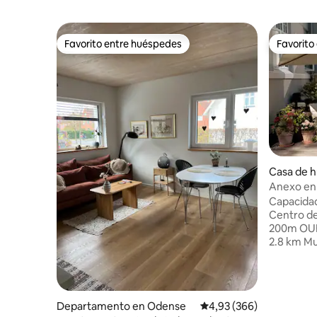
Favorito entre huéspedes
Favorito
Favorito entre huéspedes
Favorito
Casa de 
se
Anexo en
centro 4
Capacidad
Centro de 
200m OUH
2.8 km Mu
Zoológico a 150 m R
Sushi & W
Pizza, Bar
Compras a 300 m. Ca
Departamento en Odense
Calificación promedio: 
4,93 (366)
1,5 km. Pl