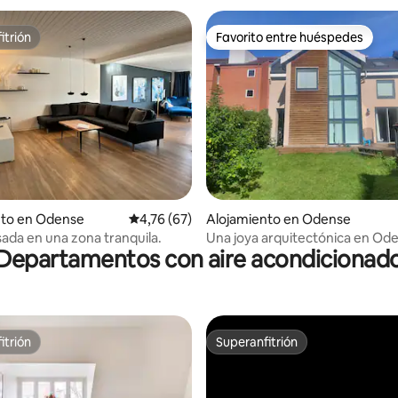
itrión
Favorito entre huéspedes
itrión
Favorito entre huéspedes
 4,73 de 5. 33 evaluaciones
nto en Odense
Calificación promedio: 4,76 de 5. 67 evaluac
4,76 (67)
Alojamiento en Odense
ada en una zona tranquila.
Una joya arquitectónica en Od
Departamentos con aire acondicionad
itrión
Superanfitrión
itrión
Superanfitrión