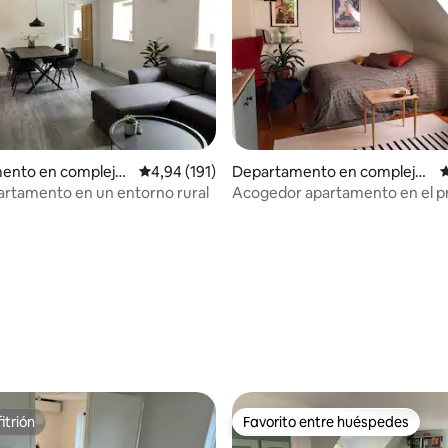
ento en complejo
Calificación promedio: 4,94 de 5. 191 evaluac
4,94 (191)
Departamento en complejo
C
al en Odense
residencial en Broby
artamento en un entorno rural
Acogedor apartamento en el pr
en un pueblo tranquilo
4,93 de 5. 359 evaluaciones
itrión
Favorito entre huéspedes
itrión
Favorito entre huéspedes