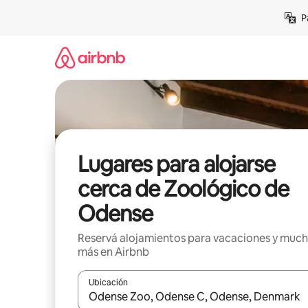
Ir
P
al
contenido
Lugares para alojarse
cerca de Zoológico de
Odense
Reservá alojamientos para vacaciones y muc
más en Airbnb
Ubicación
Cuando los resultados estén disponibles, navegá c