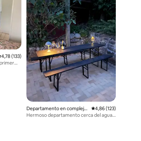
iones
alificación promedio: 4,78 de 5. 133 evaluaciones
4,78 (133)
 primer
Departamento en complejo
Calificación promedio: 
4,86 (123)
residencial en Svendborg
Hermoso departamento cerca del agua,
con una gran terraza