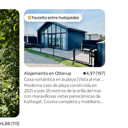
Departam
Favorito entre huéspedes
Favor
Favorito entre los huéspedes más destacados
Favorit
residenc
Penthouse
poca dist
Disfruta
120 años
restaurad
carácter 
comodida
Disfruta 
en la azo
Cementeri
iones
enorme ti
Alojamiento en Otterup
Calificación promedio: 
4,97 (197)
cafetería
Casa romántica en la playa [Vista al mar
ciudad de
en primera fila]
Moderna casa de playa construida en
Luminoso
2021 a solo 25 metros de la orilla del mar
equipado
con maravillosas vistas panorámicas de
parejas, 
Kattegat. Cocina completa y mobiliario
quiera ex
moderno. Aparcamiento gratuito frente
más lent
a la casa. Hasmark tiene una playa apta
para niños y se encuentra a 10 minutos
de la pintoresca Enebærodde. Hay
alificación promedio: 4,88 de 5. 113 evaluaciones
4,88 (113)