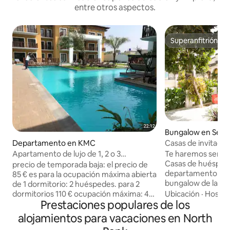
entre otros aspectos.
Superanfitrión
Superanfitrión
Bungalow en Ser
Departamento en KMC
Casas de invitado
Tedugal
Apartamento de lujo de 1, 2 o 3
Te haremos sentir
dormitorios
Casas de huésped
precio de temporada baja: el precio de
departamento de 3
85 € es para la ocupación máxima abierta
bungalow de la cas
de 1 dormitorio: 2 huéspedes. para 2
dormitorio, baño con 
dormitorios 110 € ocupación máxima: 4
Ubicación
·
Hospit
Prestaciones populares de los
privado, cocina, c
huéspedes para 3 dormitorios € 120
patio, terraza, pis
ocupación máxima 5 Justo en el ejemplo
alojamientos para vacaciones en North
aeropuerto. A 20 m
de la zona de Senegambia. Todo el grupo