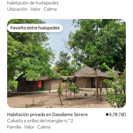
habitación de huéspedes
Ubicación
·
Valor
·
Calma
Favorito entre huéspedes
Favorito entre huéspedes
Habitación privada en Dassilame Serere
Calificación 
4,78 (18)
Cabaña a orillas del manglar n.° 2
Familia
·
Valor
·
Calma