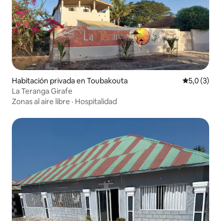
Habitación privada en Toubakouta
Calificació
5,0 (3)
La Teranga Girafe
Zonas al aire libre
·
Hospitalidad