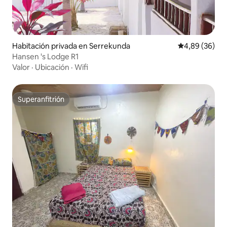
Habitación privada en Serrekunda
Calificación p
4,89 (36)
Hansen 's Lodge R1
Valor
·
Ubicación
·
Wifi
Superanfitrión
Superanfitrión