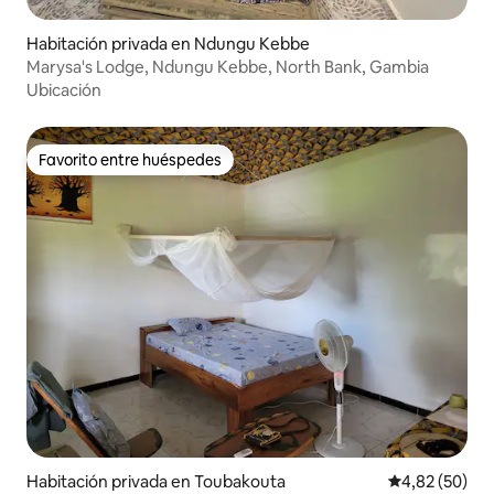
Habitación privada en Ndungu Kebbe
Marysa's Lodge, Ndungu Kebbe, North Bank, Gambia
Ubicación
Favorito entre huéspedes
Favorito entre huéspedes
Habitación privada en Toubakouta
Calificación p
4,82 (50)