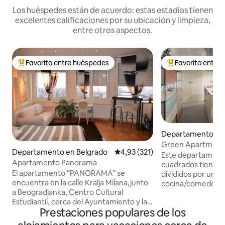
Los huéspedes están de acuerdo: estas estadías tienen
excelentes calificaciones por su ubicación y limpieza,
entre otros aspectos.
Favorito entre huéspedes
Favorito entre
Favorito entre los huéspedes más destacados
Favorito entre l
Departamento en 
d
Green Apartment
Departamento en Belgrado
Calificación promedio: 4,93 de 5
4,93 (321)
Este departament
Apartamento Panorama
cuadrados tiene d
El apartamento “PANORAMA” se
divididos por una 
encuentra en la calle Kralja Milana,junto
cocina/comedor/sala
a Beogradjanka, Centro Cultural
departamento est
Estudiantil, cerca del Ayuntamiento y la
distancia de los pri
Prestaciones populares de los
Asamblea Federal. Completamente
turísticos de Bel
renovado, muy moderno y lujosamente
Nacional, Museo y 