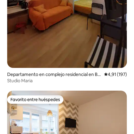
Departamento en complejo residencial en Be
Calificación p
4,91 (197)
ograd
Studio Maria
Favorito entre huéspedes
Favorito entre huéspedes