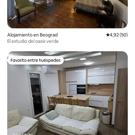
Alojamiento en Beograd
Calificación p
4,92 (50)
El estudio del oasis verde
Favorito entre huéspedes
Favorito entre huéspedes