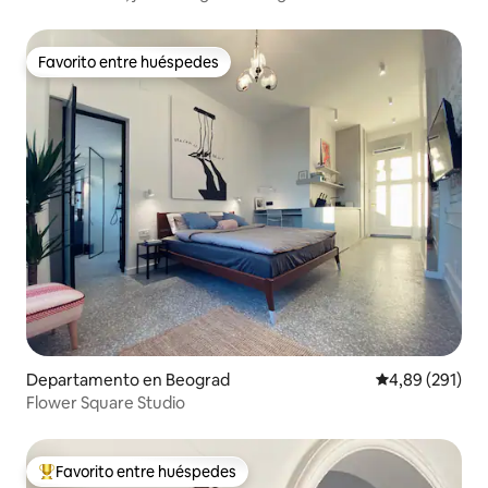
Favorito entre huéspedes
Favorito entre huéspedes
Departamento en Beograd
Calificación pr
4,89 (291)
Flower Square Studio
Favorito entre huéspedes
Favorito entre los huéspedes más destacados