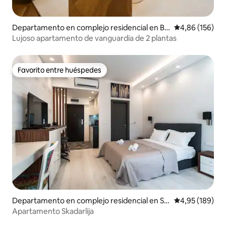
Departamento en complejo residencial en Be
Calificación pr
4,86 (156)
ograd
Lujoso apartamento de vanguardia de 2 plantas
Favorito entre huéspedes
Favorito entre huéspedes
Departamento en complejo residencial en St
Calificación pr
4,95 (189)
ari Grad
Apartamento Skadarlija