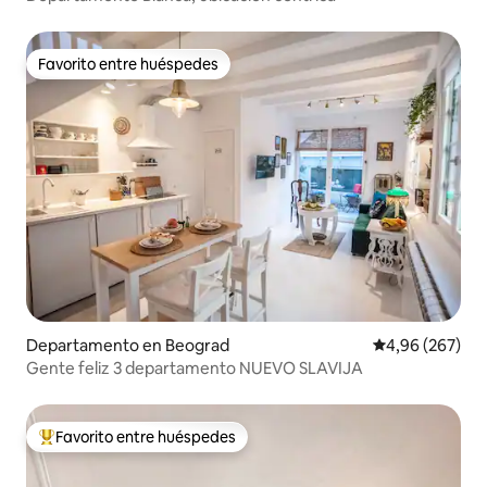
Favorito entre huéspedes
Favorito entre huéspedes
Departamento en Beograd
Calificación pr
4,96 (267)
Gente feliz 3 departamento NUEVO SLAVIJA
Favorito entre huéspedes
Favorito entre los huéspedes más destacados