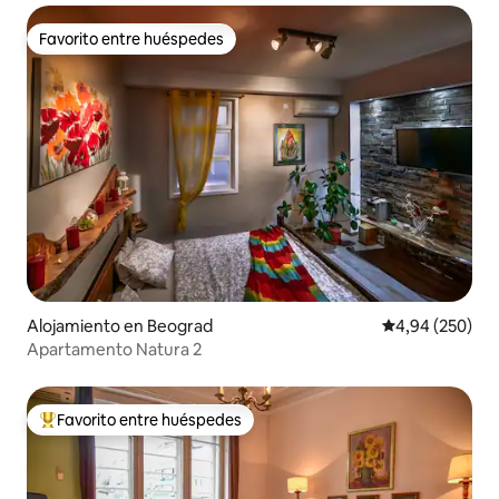
Favorito entre huéspedes
Favorito entre huéspedes
Alojamiento en Beograd
Calificación pr
4,94 (250)
Apartamento Natura 2
Favorito entre huéspedes
Favorito entre los huéspedes más destacados