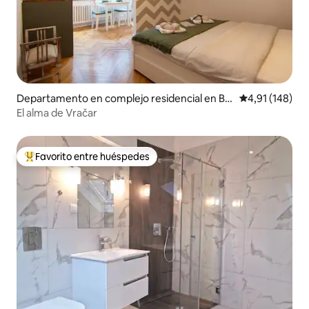
Departamento en complejo residencial en Be
Calificación p
4,91 (148)
ograd
El alma de Vračar
Favorito entre huéspedes
Favorito entre los huéspedes más destacados