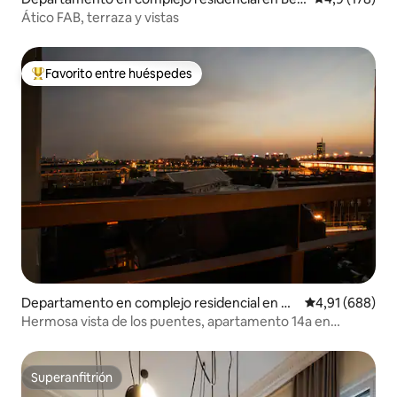
grad
Ático FAB, terraza y vistas
Favorito entre huéspedes
Favorito entre los huéspedes más destacados
Departamento en complejo residencial en Be
Calificación pr
4,91 (688)
ograd
Hermosa vista de los puentes, apartamento 14a en
Savamala
Superanfitrión
Superanfitrión