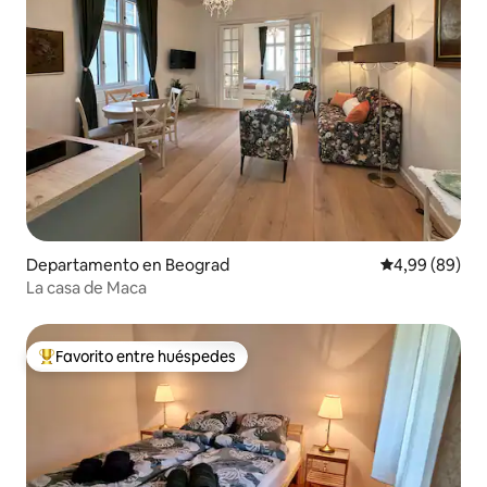
Departamento en Beograd
Calificación p
4,99 (89)
La casa de Maca
Favorito entre huéspedes
Favorito entre los huéspedes más destacados