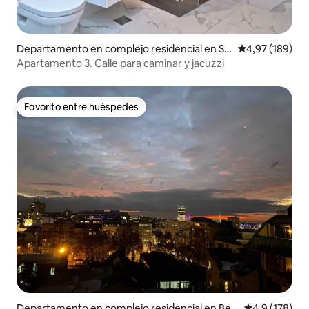
Departamento en complejo residencial en St
Calificación pr
4,97 (189)
ari Grad
Apartamento 3. Calle para caminar y jacuzzi
Favorito entre huéspedes
Favorito entre huéspedes
Departamento en complejo residencial en Beo
Calificación 
4,9 (178)