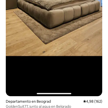
Departamento en Beograd
Calificación pr
4,98 (162)
GoldenSuit77, junto al agua en Belgrado