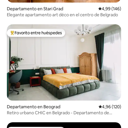
Departamento en Stari Grad
Calificación pr
4,99 (146)
Elegante apartamento art déco en el centro de Belgrado
Favorito entre huéspedes
Favorito entre los huéspedes más destacados
Departamento en Beograd
Calificación pr
4,96 (120)
Retiro urbano CHIC en Belgrado - Departamento de
diseño