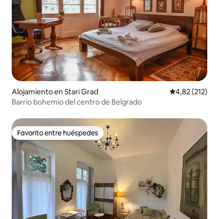
Alojamiento en Stari Grad
Calificación p
4,82 (212)
Barrio bohemio del centro de Belgrado
Favorito entre huéspedes
Favorito entre huéspedes