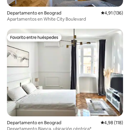
Departamento en Beograd
Calificación p
4,91 (136)
Apartamentos en White City Boulevard
Favorito entre huéspedes
Favorito entre huéspedes
Departamento en Beograd
Calificación p
4,98 (118)
Departamento Bianca, ubicación céntrica*