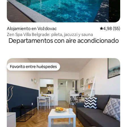
Alojamiento en Voždovac
Calificación p
4,98 (55)
Zen Spa Villa Belgrade: pileta, jacuzzi y sauna
Departamentos con aire acondicionado
Favorito entre huéspedes
Favorito entre huéspedes