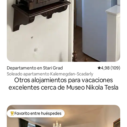
Departamento en Stari Grad
Calificación pr
4,98 (109)
Soleado apartamento Kalemegdan-Scadarly
Otros alojamientos para vacaciones
excelentes cerca de Museo Nikola Tesla
Favorito entre huéspedes
Favorito entre los huéspedes más destacados