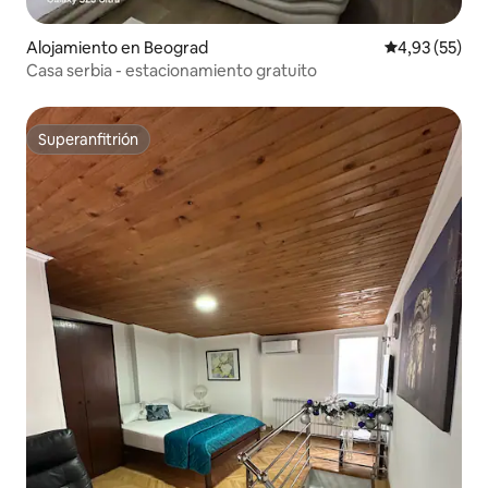
Alojamiento en Beograd
Calificación 
4,93 (55)
Casa serbia - estacionamiento gratuito
Superanfitrión
Superanfitrión