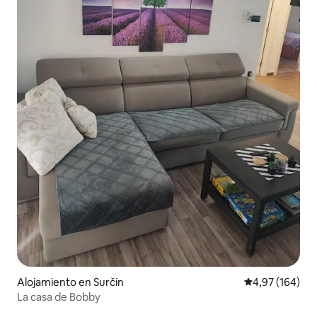
Alojamiento en Surčin
Calificación pr
4,97 (164)
La casa de Bobby