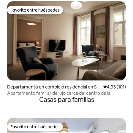
Favorito entre huéspedes
Favorito entre huéspedes
Departamento en complejo residencial en Sta
Calificación p
4,95 (101)
ri Grad
Apartamento familiar de lujo cerca del centro de la
Casas para familias
fortaleza de Belgrado
Favorito entre huéspedes
Favorito entre huéspedes