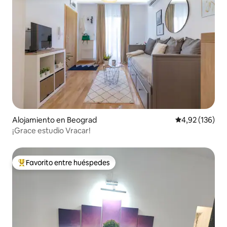
Alojamiento en Beograd
Calificación p
4,92 (136)
¡Grace estudio Vracar!
Favorito entre huéspedes
Favorito entre los huéspedes más destacados