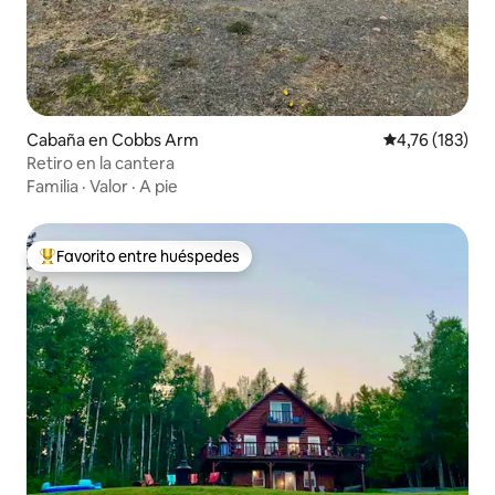
Cabaña en Cobbs Arm
Calificación p
4,76 (183)
Retiro en la cantera
Familia
·
Valor
·
A pie
Favorito entre huéspedes
Favorito entre los huéspedes más destacados