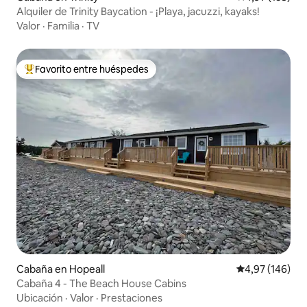
Alquiler de Trinity Baycation - ¡Playa, jacuzzi, kayaks!
Valor
·
Familia
·
TV
Favorito entre huéspedes
Favorito entre los huéspedes más destacados
Cabaña en Hopeall
Calificación pr
4,97 (146)
Cabaña 4 - The Beach House Cabins
Ubicación
·
Valor
·
Prestaciones