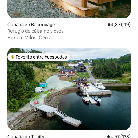
Cabaña en Beaurivage
Calificación p
4,83 (119)
Refugio de bálsamo y osos
Familia
·
Valor
·
Cerca
Favorito entre huéspedes
Favorito entre los huéspedes más destacados
Cabaña en Trinity
Calificación p
4,97 (138)