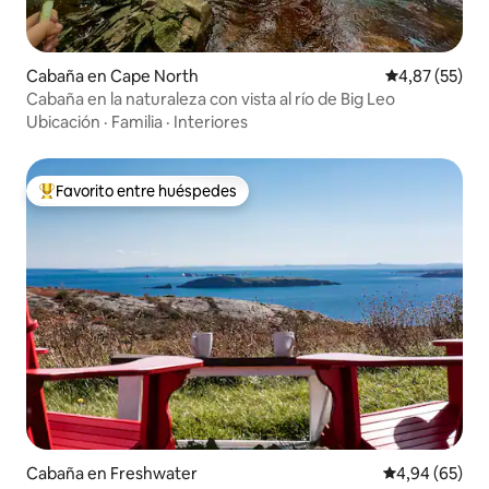
Cabaña en Cape North
Calificación 
4,87 (55)
Cabaña en la naturaleza con vista al río de Big Leo
Ubicación
·
Familia
·
Interiores
Favorito entre huéspedes
Favorito entre los huéspedes más destacados
Cabaña en Freshwater
Calificación p
4,94 (65)