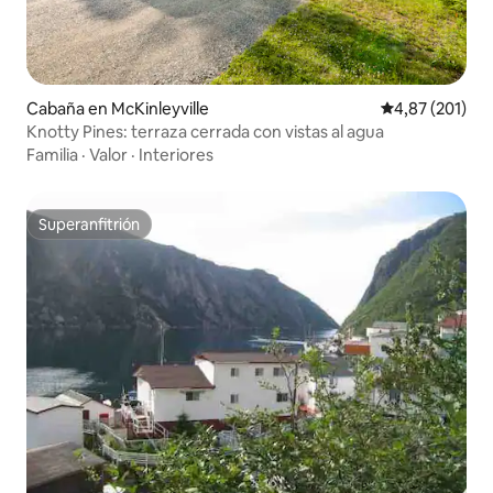
Cabaña en McKinleyville
Calificación p
4,87 (201)
Knotty Pines: terraza cerrada con vistas al agua
Familia
·
Valor
·
Interiores
Superanfitrión
Superanfitrión