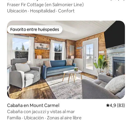
Fraser Fir Cottage (en Salmonier Line)
Ubicación
·
Hospitalidad
·
Confort
Favorito entre huéspedes
Favorito entre huéspedes
Cabaña en Mount Carmel
Calificación
4,9 (83)
Cabaña con jacuzzi y vistas al mar
Familia
·
Ubicación
·
Zonas al aire libre