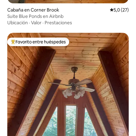
Cabaña en Corner Brook
Calificación
5,0 (27)
Suite Blue Ponds en Airbnb
Ubicación
·
Valor
·
Prestaciones
Favorito entre huéspedes
Favorito entre los huéspedes más destacados