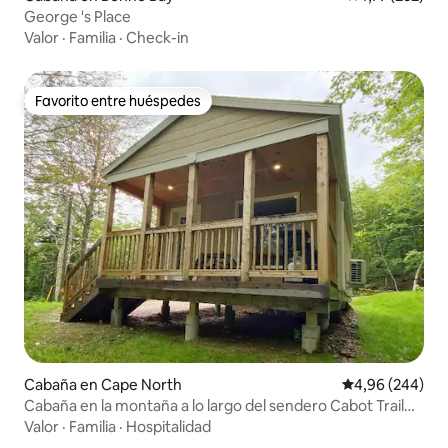
George 's Place
Valor
·
Familia
·
Check-in
Favorito entre huéspedes
Favorito entre huéspedes
Cabaña en Cape North
Calificación pr
4,96 (244)
Cabaña en la montaña a lo largo del sendero Cabot Trail
n.º 6
Valor
·
Familia
·
Hospitalidad