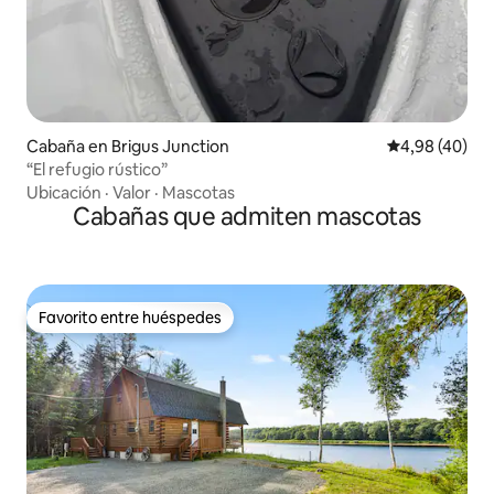
Cabaña en Brigus Junction
Calificación p
4,98 (40)
“El refugio rústico”
Ubicación
·
Valor
·
Mascotas
Cabañas que admiten mascotas
Favorito entre huéspedes
Favorito entre huéspedes