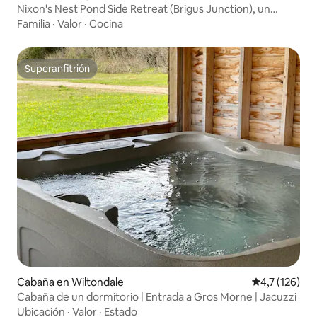
Nixon's Nest Pond Side Retreat (Brigus Junction), un
alojamiento en la orilla de un estanque
Familia
·
Valor
·
Cocina
Superanfitrión
Superanfitrión
Cabaña en Wiltondale
Calificación 
4,7 (126)
Cabaña de un dormitorio | Entrada a Gros Morne | Jacuzzi
Ubicación
·
Valor
·
Estado