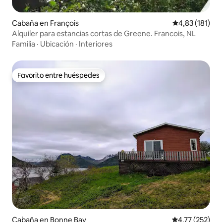
Cabaña en François
Calificación p
4,83 (181)
Alquiler para estancias cortas de Greene. Francois, NL
Familia
·
Ubicación
·
Interiores
Favorito entre huéspedes
Favorito entre huéspedes
Cabaña en Bonne Bay
Calificación p
4,77 (252)