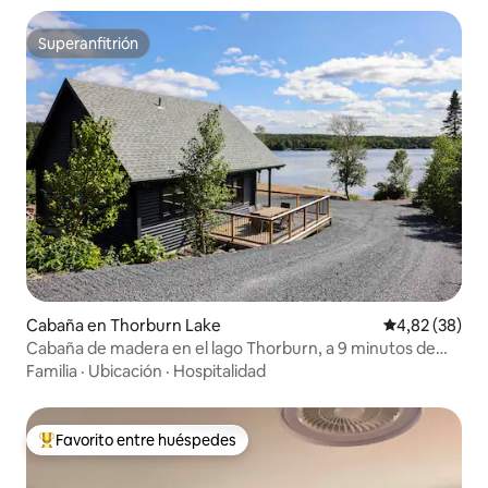
Superanfitrión
Superanfitrión
Cabaña en Thorburn Lake
Calificación p
4,82 (38)
Cabaña de madera en el lago Thorburn, a 9 minutos de
Clarenville
Familia
·
Ubicación
·
Hospitalidad
Favorito entre huéspedes
Favorito entre los huéspedes más destacados