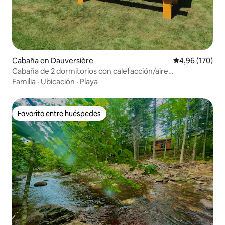
Cabaña en Dauversière
Calificación pr
4,96 (170)
Cabaña de 2 dormitorios con calefacción/aire
acondicionado en el norte de NB
Familia
·
Ubicación
·
Playa
Favorito entre huéspedes
Favorito entre huéspedes