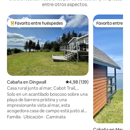
entre otros aspectos.
Favorito entre huéspedes
Favorito entre h
Favorito entre los huéspedes más destacados
Favorito entre h
Cabaña en Dingwall
Calificación promedio: 4,98 de 5
4,98 (139)
Casa rural junto al mar; Cabot Trail,
Cabo Bretón
Solo en un acantilado boscoso sobre una
playa de barrera prístina y una
impresionante vista al mar, esta
acogedora casa de campo está justo al
lado del sendero Cabot en el norte de
Familia
·
Ubicación
·
Caminata
Cabo Breton. La casa de campo ofrece
impresionantes vistas al mar y a la playa;
Cabaña en Meat 