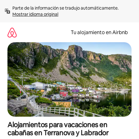
Ir
Parte de la información se tradujo automáticamente. 
al
Mostrar idioma original
contenido
Tu alojamiento en Airbnb
Alojamientos para vacaciones en
cabañas en Terranova y Labrador