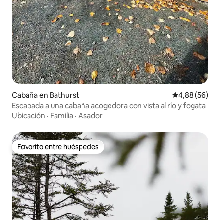
Cabaña en Bathurst
Calificación p
4,88 (56)
Escapada a una cabaña acogedora con vista al río y fogata
Ubicación
·
Familia
·
Asador
Favorito entre huéspedes
Favorito entre huéspedes