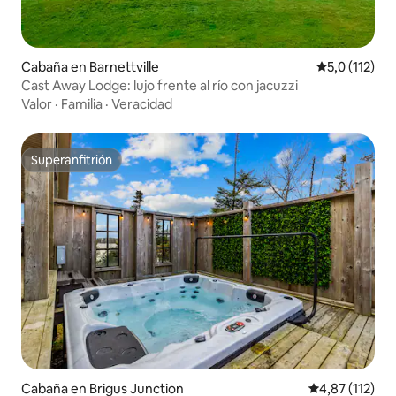
Cabaña en Barnettville
Calificación 
5,0 (112)
Cast Away Lodge: lujo frente al río con jacuzzi
Valor
·
Familia
·
Veracidad
Superanfitrión
Superanfitrión
Cabaña en Brigus Junction
Calificación p
4,87 (112)