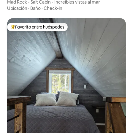
Mad Rock - Salt Cabin - Increíbles vistas al mar
Ubicación
·
Baño
·
Check-in
Favorito entre huéspedes
Favorito entre los huéspedes más destacados