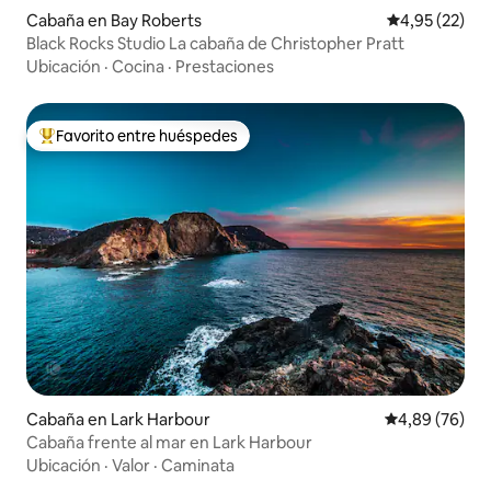
Cabaña en Bay Roberts
Calificación 
4,95 (22)
Black Rocks Studio La cabaña de Christopher Pratt
Ubicación
·
Cocina
·
Prestaciones
Favorito entre huéspedes
Favorito entre los huéspedes más destacados
Cabaña en Lark Harbour
Calificación p
4,89 (76)
Cabaña frente al mar en Lark Harbour
Ubicación
·
Valor
·
Caminata