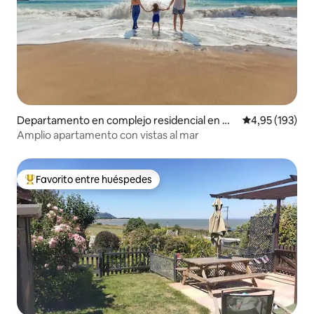
Departamento en complejo residencial en Mi
Calificación p
4,95 (193)
nehead
Amplio apartamento con vistas al mar
Favorito entre huéspedes
Favorito entre los huéspedes más destacados