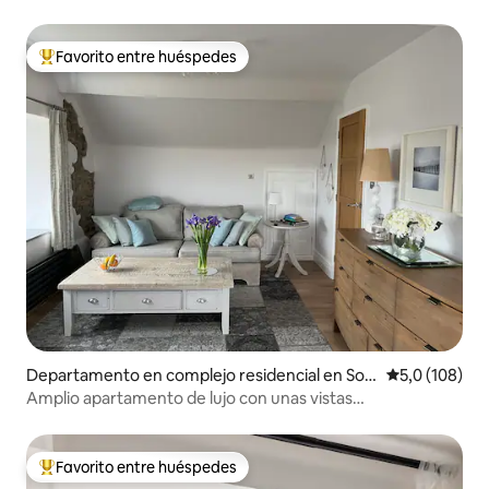
Favorito entre huéspedes
Favorito entre los huéspedes más destacados
Departamento en complejo residencial en Sou
Calificación 
5,0 (108)
therndown
Amplio apartamento de lujo con unas vistas
impresionantes
Favorito entre huéspedes
Favorito entre los huéspedes más destacados