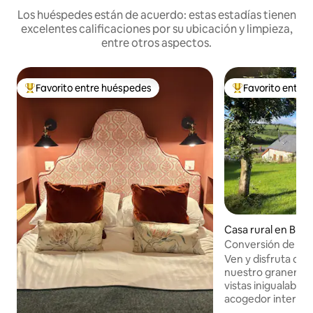
Los huéspedes están de acuerdo: estas estadías tienen
excelentes calificaciones por su ubicación y limpieza,
entre otros aspectos.
Favorito entre huéspedes
Favorito entre
Favorito entre los huéspedes más destacados
Favorito entre l
Casa rural en Bray
Conversión de gra
acogedora con una
Ven y disfruta de u
impresionantes.
nuestro granero r
vistas inigualable
acogedor interior 
privado dentro de