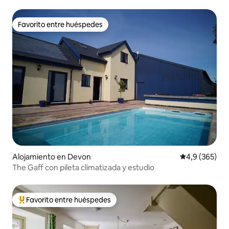
Favorito entre huéspedes
Favorito entre huéspedes
Alojamiento en Devon
Calificación p
4,9 (365)
The Gaff con pileta climatizada y estudio
Favorito entre huéspedes
Favorito entre los huéspedes más destacados