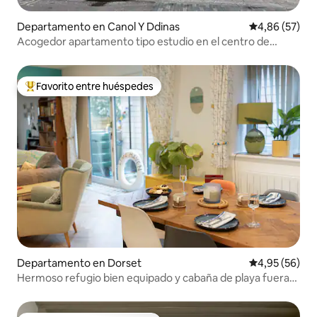
Departamento en Canol Y Ddinas
Calificación p
4,86 (57)
Acogedor apartamento tipo estudio en el centro de
Cardiff
Favorito entre huéspedes
Favorito entre los huéspedes más destacados
Departamento en Dorset
Calificación p
4,95 (56)
Hermoso refugio bien equipado y cabaña de playa fuera
de temporada