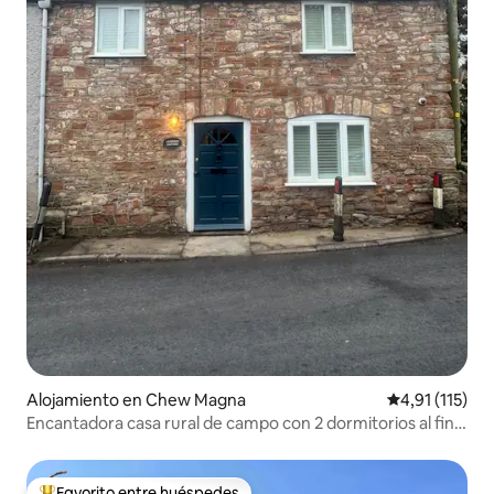
Alojamiento en Chew Magna
Calificación p
4,91 (115)
Encantadora casa rural de campo con 2 dormitorios al final
de la terraza
Favorito entre huéspedes