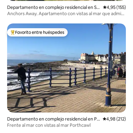
Departamento en complejo residencial en So
Calificación p
4,95 (155)
merset
Anchors Away. Apartamento con vistas al mar que admite
mascotas
Favorito entre huéspedes
Favorito entre los huéspedes más destacados
Departamento en complejo residencial en Po
Calificación p
4,98 (212)
rthcawl
Frente al mar con vistas al mar Porthcawl