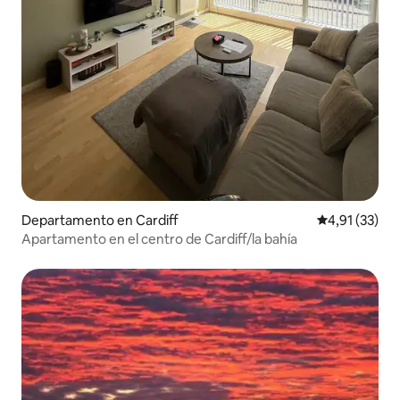
Departamento en Cardiff
Calificación 
4,91 (33)
Apartamento en el centro de Cardiff/la bahía