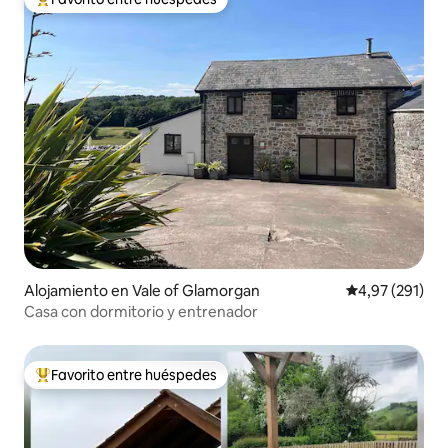
Favorito entre los huéspedes más destacados
Alojamiento en Vale of Glamorgan
Calificación p
4,97 (291)
Casa con dormitorio y entrenador
Favorito entre huéspedes
Favorito entre los huéspedes más destacados