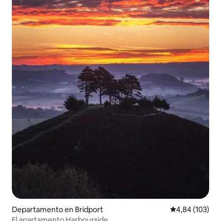
Departamento en Bridport
Calificación pr
4,84 (103)
El apartamento Harbourside