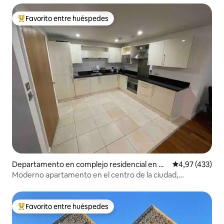
Favorito entre huéspedes
Favorito entre los huéspedes más destacados
Departamento en complejo residencial en Ca
Calificación p
4,97 (433)
nol Y Ddinas
Moderno apartamento en el centro de la ciudad,
excelente ubicación.
Favorito entre huéspedes
Favorito entre los huéspedes más destacados