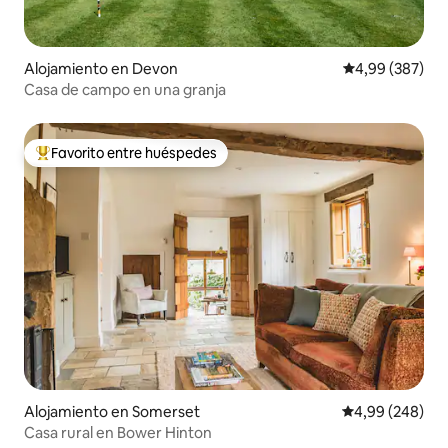
Alojamiento en Devon
Calificación pr
4,99 (387)
Casa de campo en una granja
Favorito entre huéspedes
Favorito entre los huéspedes más destacados
Alojamiento en Somerset
Calificación pr
4,99 (248)
Casa rural en Bower Hinton