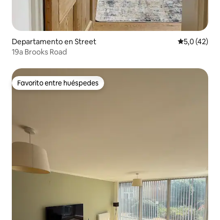
Departamento en Street
Calificación
5,0 (42)
19a Brooks Road
Favorito entre huéspedes
Favorito entre huéspedes