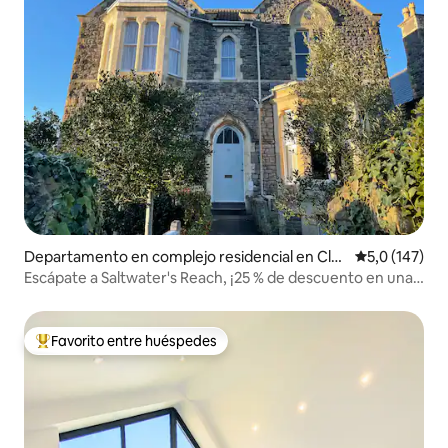
Departamento en complejo residencial en Cle
Calificación 
5,0 (147)
vedon
Escápate a Saltwater's Reach, ¡25 % de descuento en una
estancia de 7 noches!
Favorito entre huéspedes
Favorito entre los huéspedes más destacados