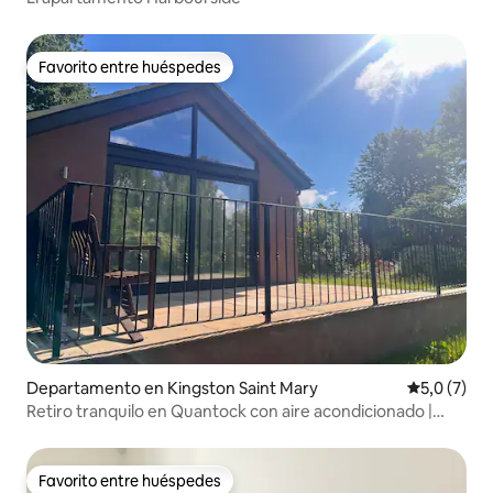
Favorito entre huéspedes
Favorito entre huéspedes
Departamento en Kingston Saint Mary
Calificació
5,0 (7)
Retiro tranquilo en Quantock con aire acondicionado |
Patio y jardín
Favorito entre huéspedes
Favorito entre huéspedes