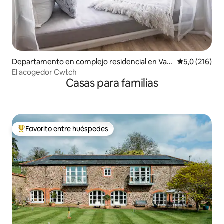
Departamento en complejo residencial en Vale
Calificación 
5,0 (216)
of Glamorgan
El acogedor Cwtch
Casas para familias
Favorito entre huéspedes
Favorito entre los huéspedes más destacados