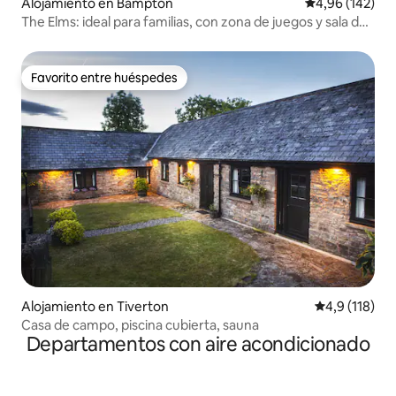
Alojamiento en Bampton
Calificación pr
4,96 (142)
The Elms: ideal para familias, con zona de juegos y sala de
juegos
Favorito entre huéspedes
Favorito entre huéspedes
Alojamiento en Tiverton
Calificación 
4,9 (118)
Casa de campo, piscina cubierta, sauna
Departamentos con aire acondicionado