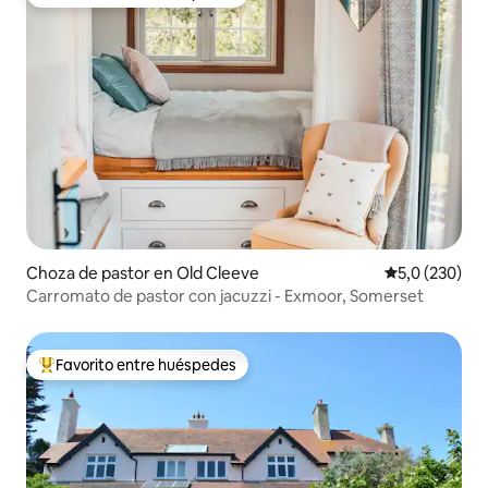
Favorito entre los huéspedes más destacados
Choza de pastor en Old Cleeve
Calificación 
5,0 (230)
Carromato de pastor con jacuzzi - Exmoor, Somerset
Favorito entre huéspedes
Favorito entre los huéspedes más destacados