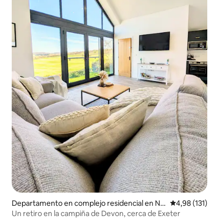
Departamento en complejo residencial en Ne
Calificación p
4,98 (131)
wton Saint Cyres
Un retiro en la campiña de Devon, cerca de Exeter