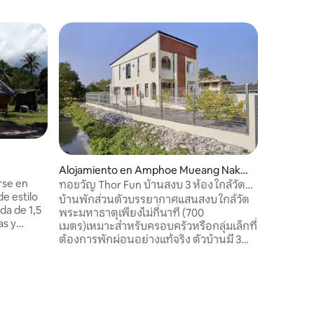
Minicasa
lansakav
Nuestro l
distrito 
Ubicado e
fresco. E
atraviesa
no es pr
familias.
todas las
Alojamiento en Amphoe Mueang Nakh
Ofrecemo
rse en
on Si Thammarat
ทอขวัญ Thor Fun บ้านสงบ 3 ห้อง ใกล้วัด
para la c
e estilo
พระมหาธาตุ
บ้านพักส่วนตัวบรรยากาศแสนสงบ ใกล้วัด
nos hosp
da de 1,5
พระมหาธาตุเพียงไม่กี่นาที (700
as y
เมตร)เหมาะสำหรับครอบครัวหรือกลุ่มเล็กที่
lfines
ต้องการพักผ่อนอย่างแท้จริง ตัวบ้านมี 3
olas
ห้องนอน โปร่งสบาย รายล้อมด้วยต้นไม้และ
tura de
อากาศบริสุทธิ์ ให้ความรู้สึกผ่อนคลาย
ura
เหมือนอยู่บ้าน พร้อมเอกลักษณ์การ
anas,
ออกแบบด้วยอิฐและวัสดุธรรมชาติที่อบอุ่น
iones
cretos.
ไม่เหมือนใคร A peaceful private home