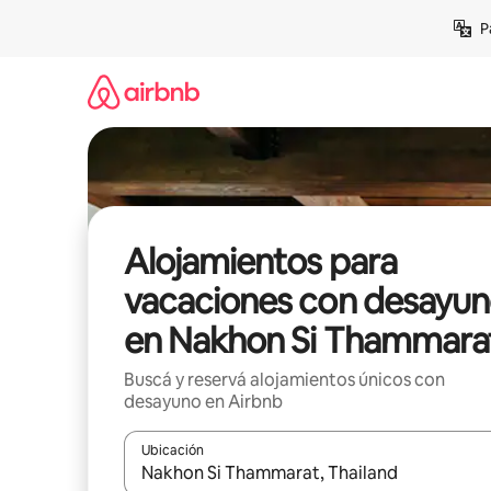
Ir
P
al
contenido
Alojamientos para
vacaciones con desayu
en Nakhon Si Thammara
Buscá y reservá alojamientos únicos con
desayuno en Airbnb
Ubicación
Cuando los resultados estén disponibles, navegá c