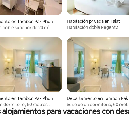
Habitación privada en Talat
ento en Tambon Pak Phun
Habitación doble Regent2
n doble superior de 24 m²,
ento en Tambon Pak Phun
Departamento en Tambon Pak
un dormitorio, 60 metros
Suite de un dormitorio, 60 met
 alojamientos para vacaciones con de
s - Nakhon Si Thammarat
cuadrados - Nakhon Si Thamma