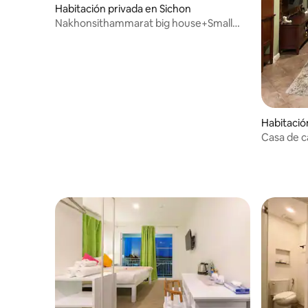
Habitación privada en Sichon
Nakhonsithammarat big house+Small
breakfast+Wi-Fi
Habitació
ng
Casa de 