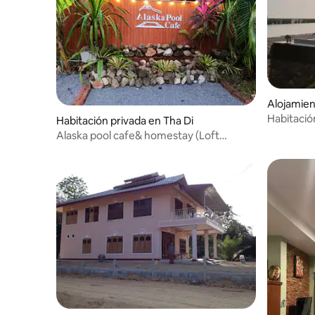
Alojamie
Habitació
Habitación privada en Tha Di
Alaska pool cafe& homestay (Loft
garden)