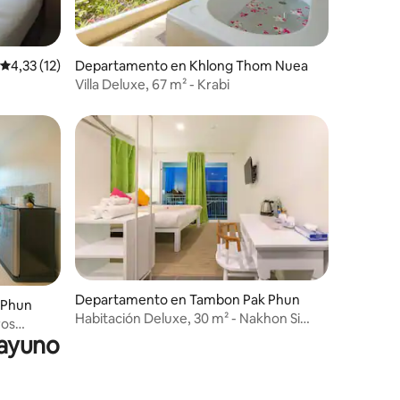
Calificación promedio: 4,33 de 5. 12 evaluaciones
4,33 (12)
Departamento en Khlong Thom Nuea
Villa Deluxe, 67 m² - Krabi
Departamento en Tambon Pak Phun
 Phun
Habitación Deluxe, 30 m² - Nakhon Si
ros
Thammarat
sayuno
rat