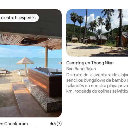
ito entre huéspedes
 entre los huéspedes más destacados
Camping en Thong Nian
Ban Bang Rajan
Disfrute de la aventura de aloja
sencillos bungalows de bambú d
tailandés en nuestra playa priva
km, rodeada de colinas selvátic
frecuentemente visitada por de
rosados. Cuna para dormir con 
marinas y experimenta la aven
sumergirte en la auténtica cult
tailandesa. Explora cuevas cerc
 en Chonkhram
Calificación promedio: 5 de 5. 7 evaluac
5 (7)
cascadas y templos budistas se