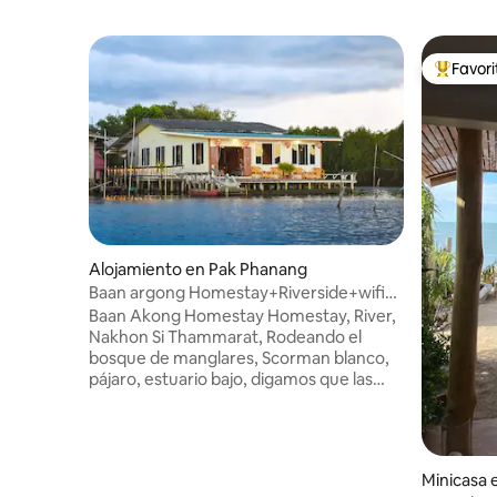
Favor
Favorito
Alojamiento en Pak Phanang
Baan argong Homestay+Riverside+wifi
gratis+Desayuno
Baan Akong Homestay Homestay, River,
Nakhon Si Thammarat, Rodeando el
bosque de manglares, Scorman blanco,
pájaro, estuario bajo, digamos que las
vistas son súper buenas. Hay un área de
patio para que nos sentemos y
disfrutemos de las vistas ~. Un gran
punto culminante aquí son las vistas
Minicasa
gigantescas del río en la desembocadura