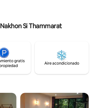
renar con
just minutes from Phra Mahathat Temple
an que es
a few minutes(700 m.) , perfect for
a artes
families or small groups seeking a truly
 Rajan en
relaxing stay.The house features 3
uerrero.
comfortable bedrooms.
n Nakhon Si Thammarat
amiento gratis
Aire acondicionado
 propiedad