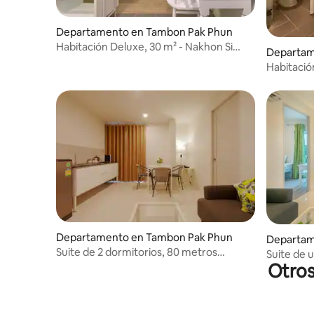
Departamento en Tambon Pak Phun
Habitación Deluxe, 30 m² - Nakhon Si
Departam
Thammarat
Habitació
Nakhon
Departamento en Tambon Pak Phun
Departam
Suite de 2 dormitorios, 80 metros
Suite de 
cuadrados - Nakhon Si Thammarat
Otros
cuadrado