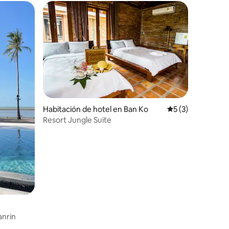
Habitación de hotel en Ban Ko
Calificación prom
5 (3)
Resort Jungle Suite
anrin