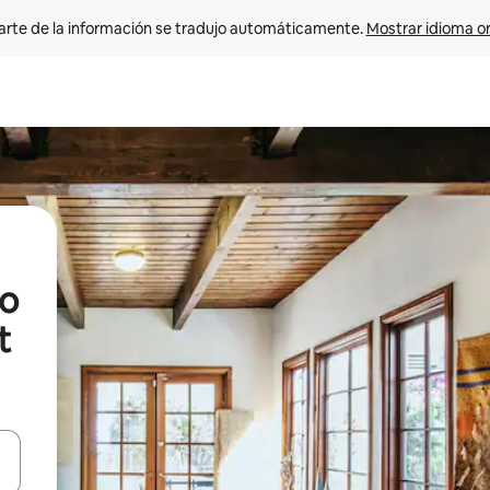
arte de la información se tradujo automáticamente. 
Mostrar idioma or
no
t
on las teclas de flecha hacia arriba y hacia abajo o explorá deslizando