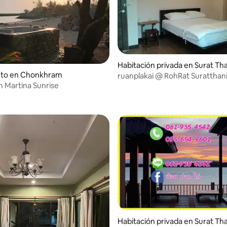
Habitación privada en Surat Th
nto en Chonkhram
ruanplakai @ RohRat Suratthani
n Martina Sunrise
ปลาไก่)
Habitación privada en Surat Th