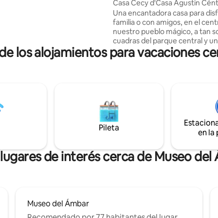
de las Casas
Casa Cecy d'Casa Agustin Cént
. Tiene una vista espectacular
Segura, Confort
Una encantadora casa para disf
ntañas y la ciudad. Ubicada en
familia o con amigos, en el centro de
tradicional de San Cristóbal, a 5
nuestro pueblo mágico, a tan s
n auto y 15-20 minutos
cuadras del parque central y una cuadra
 del centro de la ciudad.
 de los alojamientos para vacaciones c
del andador eclesiástico, te brindamos
os
un ambiente de tranquilidad pa
descansar en un espacio de un
típica “coleta” remodelada con 
servicios que harán sentir como en casa
!! Ven y disfruta nuestra cultura
tradiciones en San Cris y alred
Tambien te ofrecemos tours e
Estacion
agencia confiable y segura gar
Pileta
en la
lugares de interés cerca de Museo de
Museo del Ámbar
Recomendado por 77 habitantes del lugar