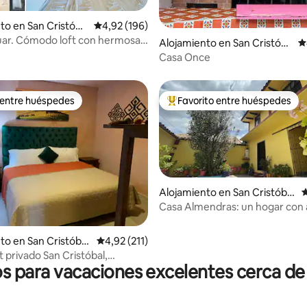
to en San Cristóba
Calificación promedio: 4,92 de 5. 196 evaluac
4,92 (196)
asas
uar. Cómodo loft con hermosas
Alojamiento en San Cristóba
C
l de las Casas
Casa Once
 entre huéspedes
Favorito entre huéspedes
 entre huéspedes
Favorito entre los huéspedes 
Alojamiento en San Cristóbal
C
de las Casas
Casa Almendras: un hogar con
familiar
4,64 de 5. 153 evaluaciones
to en San Cristóbal
Calificación promedio: 4,92 de 5. 211 evaluac
4,92 (211)
sas
t privado San Cristóbal,
os para vacaciones excelentes cerca d