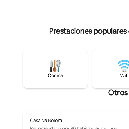
abierto todos los días de 8:00 a. m. a
Casa azul
10:00 p. m. Ananda Yoga Center en el
de las mo
segundo piso ofrece clases. Cerca de
un barrio 
todo, pero tranquilo y privado. ¡Reserva
minutos e
ahora para una combinación perfecta de
caminando
Prestaciones populares
encanto y conveniencia!
Facturam
Cocina
Wifi
Otros 
Casa Na Bolom
Recomendado por 90 habitantes del lugar