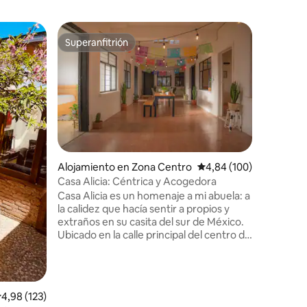
Departam
Superanfitrión
Favorit
más destacados
Superanfitrión
Favorit
óbal de l
Departam
Tu loft i
de Las Ca
del zócal
ideal en 
pueblo má
de ALTA v
desde cas
descarga
Alojamiento en Zona Centro
Calificación promedio: 
4,84 (100)
cocina, 
Casa Alicia: Céntrica y Acogedora
iones
size, bañ
Casa Alicia es un homenaje a mi abuela: a
para disfr
la calidez que hacía sentir a propios y
Perfecto 
extraños en su casita del sur de México.
precios e
Ubicado en la calle principal del centro de
San Cris, ¡es perfecto para recorrer
nuestro Pueblo Mágico! El espacio está
diseñado para ofrecer comodidad y
estilo en un entorno de inspiración
alificación promedio: 4,98 de 5. 123 evaluaciones
4,98 (123)
escandinava. Con una animada vida