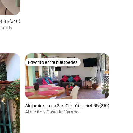
alificación promedio: 4,85 de 5. 346 evaluaciones
4,85 (346)
rced 5
Favorito entre huéspedes
más destacados
Favorito entre huéspedes
Alojamiento en San Cristóbal
Calificación promedio: 
4,95 (310)
de las Casas
Abuelito's Casa de Campo