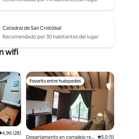
Catedral de San Cristóbal
Recomendado por 30 habitantes del lugar
 wifi
Favorito entre huéspedes
más destacados
Favorito entre huéspedes
Calificación promedio: 4,96 de 5. 28 evaluaciones
4,96 (28)
Departamento en complejo resi
Calificación promed
5,0 (5)