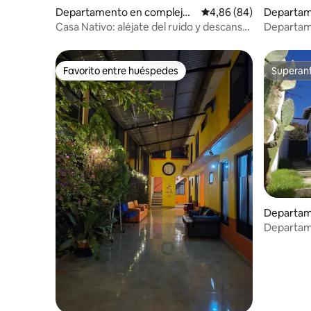
Departamento en complejo r
Calificación promedio:
4,86 (84)
Departam
esidencial en San Cristóbal d
esidencial
Casa Nativo: aléjate del ruido y descansa
Departam
e las Casas
las Casas
cómodame
Favorito entre huéspedes
Superanf
Favorito entre huéspedes
Superanf
Departam
esidencial
Departame
las Casas
cómodo.