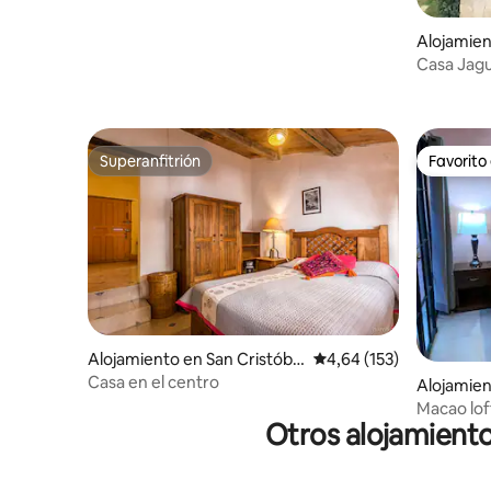
Alojamien
l de las C
Casa Jag
vistas
Superanfitrión
Favorito
Superanfitrión
Favorito
Alojamiento en San Cristóbal
Calificación promedio: 
4,64 (153)
de las Casas
Casa en el centro
Alojamien
de las Ca
Macao lof
Otros alojamient
Chiapas.