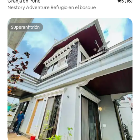
Granja en Pune
Calificaci
5 (16)
Nestory Adventure Refugio en el bosque
Superanfitrión
Superanfitrión