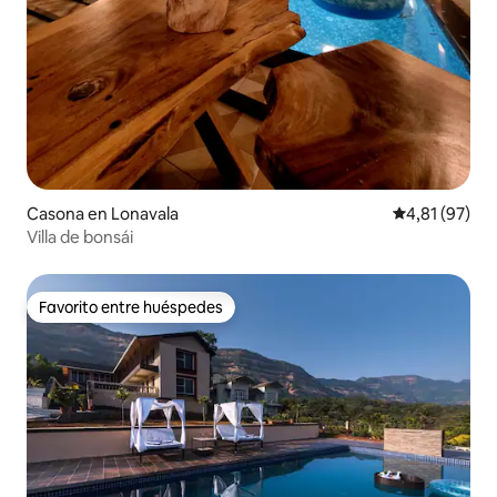
Casona en Lonavala
Calificación 
4,81 (97)
Villa de bonsái
Favorito entre huéspedes
Favorito entre huéspedes