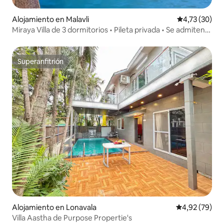
Alojamiento en Malavli
Calificación 
4,73 (30)
Miraya Villa de 3 dormitorios • Pileta privada • Se admiten
mascotas • Parrilla
Superanfitrión
Superanfitrión
Alojamiento en Lonavala
Calificación p
4,92 (79)
Villa Aastha de Purpose Propertie's