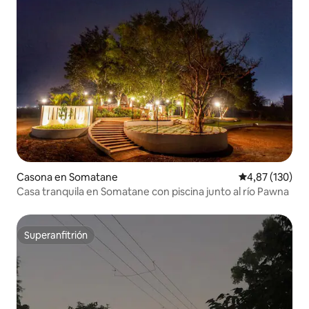
Casona en Somatane
Calificación p
4,87 (130)
Casa tranquila en Somatane con piscina junto al río Pawna
Superanfitrión
Superanfitrión