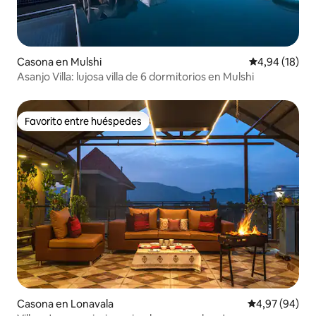
Casona en Mulshi
Calificación 
4,94 (18)
Asanjo Villa: lujosa villa de 6 dormitorios en Mulshi
Favorito entre huéspedes
Favorito entre huéspedes
Casona en Lonavala
Calificación p
4,97 (94)