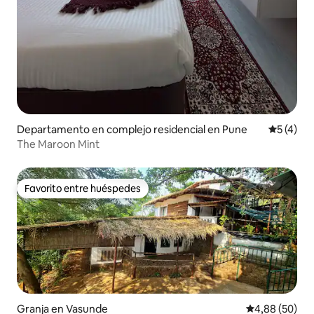
Departamento en complejo residencial en Pune
Calificac
5 (4)
The Maroon Mint
Favorito entre huéspedes
Favorito entre huéspedes
Granja en Vasunde
Calificación p
4,88 (50)