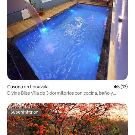
Casona en Lonavala
Calificaci
5 (13)
Divine Bliss Villa de 3 dormitorios con cocina, baño y
piscina privada en Lonavala
Superanfitrión
Superanfitrión