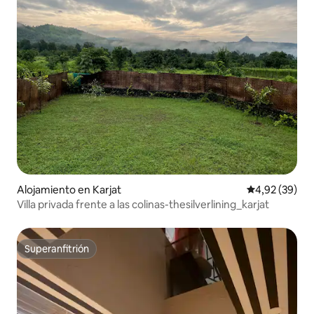
Alojamiento en Karjat
Calificación p
4,92 (39)
Villa privada frente a las colinas-thesilverlining_karjat
Superanfitrión
Superanfitrión