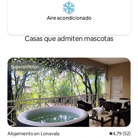
Aire acondicionado
Casas que admiten mascotas
Superanfitrión
Superanfitrión
Alojamiento en Lonavala
Calificación 
4,79 (52)