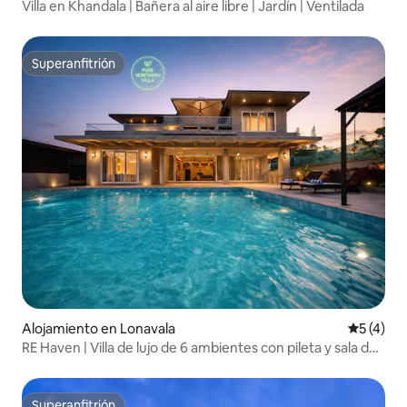
Villa en Khandala | Bañera al aire libre | Jardín | Ventilada
Superanfitrión
Superanfitrión
Alojamiento en Lonavala
Calificac
5 (4)
RE Haven | Villa de lujo de 6 ambientes con pileta y sala de
juegos
Superanfitrión