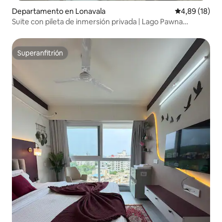
Departamento en Lonavala
Calificación 
4,89 (18)
Suite con pileta de inmersión privada | Lago Pawna
(Lonavala)A
Superanfitrión
Superanfitrión