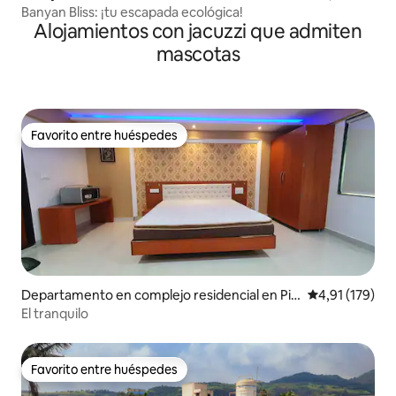
Banyan Bliss: ¡tu escapada ecológica!
Alojamientos con jacuzzi que admiten
mascotas
Favorito entre huéspedes
Favorito entre huéspedes
Departamento en complejo residencial en Pi
Calificación p
4,91 (179)
mpri-Chinchwad
El tranquilo
Favorito entre huéspedes
Favorito entre huéspedes