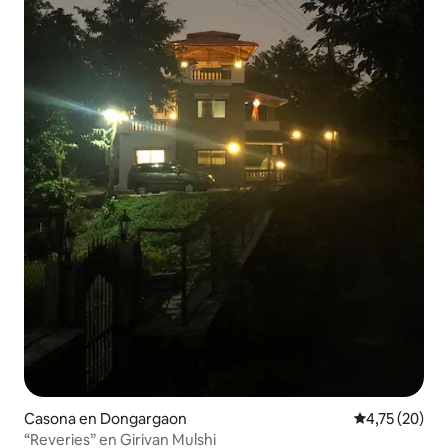
Casona en Dongargaon
Calificación 
4,75 (20)
“Reveries” en Girivan Mulshi