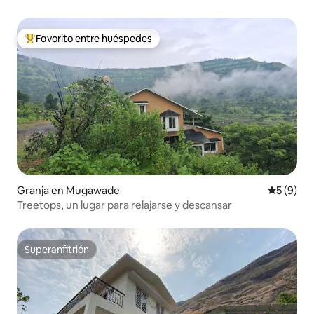
Favorito entre huéspedes
Favorito entre los huéspedes más destacados
Granja en Mugawade
Calificac
5 (9)
Treetops, un lugar para relajarse y descansar
Superanfitrión
Superanfitrión