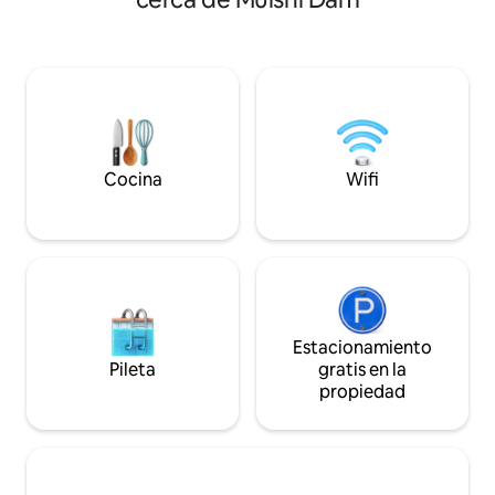
gran sala de estar con aire
puedes nadar, relaj
acondicionado que se abre a una piscina
serenidad de la natu
privada y una gran terraza con un bar. La
nuestros 3 dormit
cocina está totalmente equipada donde
adjuntos, este es
un chef puede preparar comidas
una escapada sere
deliciosas (* cargo adicional). Se admiten
buscan sumergirse 
mascotas (* tarifa adicional). ¡RESERVA
naturaleza. Alojamiento en una
para relajarte en un ambiente tranquilo,
habitación de vidr
para una reunión o para organizar la
Villa con capacida
Cocina
Wifi
mejor parte de la historia!
Estacionamiento
Pileta
gratis en la
propiedad