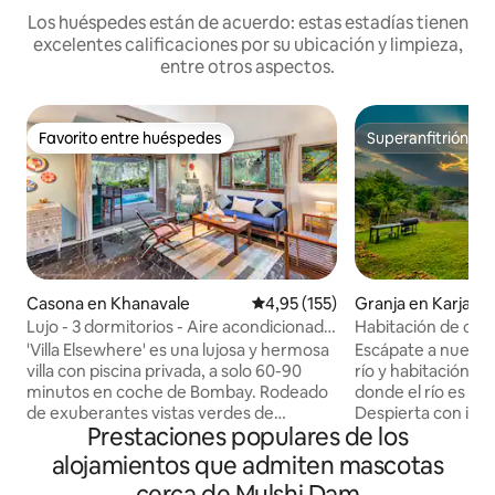
Los huéspedes están de acuerdo: estas estadías tienen
excelentes calificaciones por su ubicación y limpieza,
entre otros aspectos.
Favorito entre huéspedes
Superanfitrión
Favorito entre huéspedes
Superanfitrión
Casona en Khanavale
Calificación promedio: 4,95 de 5
4,95 (155)
Granja en Karjat
Lujo - 3 dormitorios - Aire acondicionado
Habitación de cristal
- Villa con piscina - en Panvel
'Villa Elsewhere' es una lujosa y hermosa
Escápate a nuestra 
villa con piscina privada, a solo 60-90
río y habitación de 
minutos en coche de Bombay. Rodeado
donde el río es co
de exuberantes vistas verdes de
Despierta con imp
Prestaciones populares de los
campos, colinas y sonidos de la
desde nuestra únic
naturaleza. La villa tiene 3 dormitorios
separada de la vil
alojamientos que admiten mascotas
con aire acondicionado en suite, una
sobre el agua. Con 
cerca de Mulshi Dam