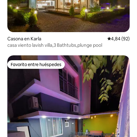
Casona en Karla
Calificación p
4,84 (92)
casa viento lavish villa,3 Bathtubs,plunge pool
Favorito entre huéspedes
Favorito entre huéspedes