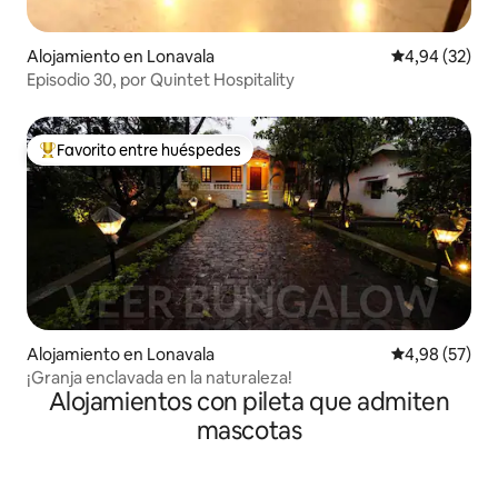
Alojamiento en Lonavala
Calificación p
4,94 (32)
Episodio 30, por Quintet Hospitality
Favorito entre huéspedes
Favorito entre los huéspedes más destacados
Alojamiento en Lonavala
Calificación p
4,98 (57)
¡Granja enclavada en la naturaleza!
Alojamientos con pileta que admiten
mascotas