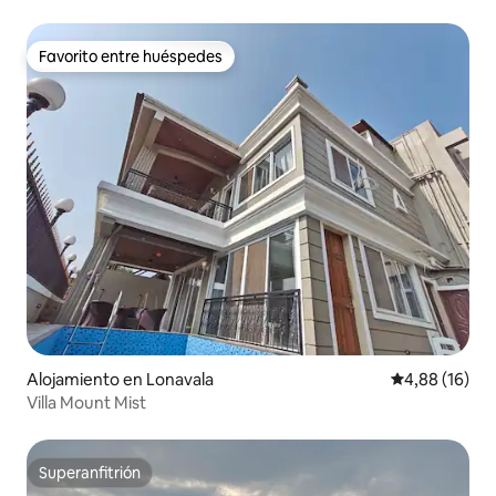
Favorito entre huéspedes
Favorito entre huéspedes
Alojamiento en Lonavala
Calificación 
4,88 (16)
Villa Mount Mist
Superanfitrión
Superanfitrión