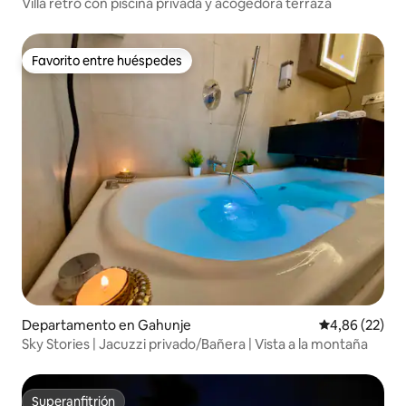
Villa retro con piscina privada y acogedora terraza
Favorito entre huéspedes
Favorito entre huéspedes
Departamento en Gahunje
Calificación p
4,86 (22)
Sky Stories | Jacuzzi privado/Bañera | Vista a la montaña
Superanfitrión