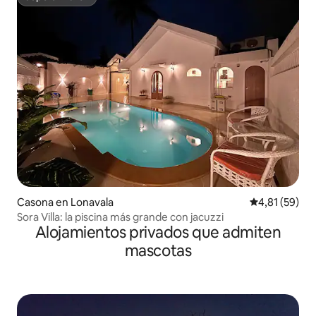
Superanfitrión
Casona en Lonavala
Calificación 
4,81 (59)
Sora Villa: la piscina más grande con jacuzzi
Alojamientos privados que admiten
mascotas