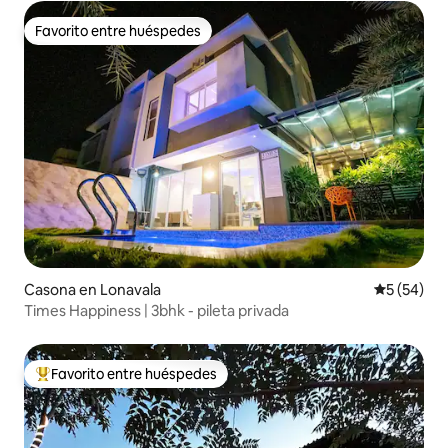
Favorito entre huéspedes
Favorito entre huéspedes
Casona en Lonavala
Calificaci
5 (54)
Times Happiness | 3bhk - pileta privada
Favorito entre huéspedes
Favorito entre los huéspedes más destacados