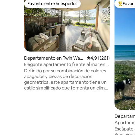
Favorito entre huéspedes
Favor
Favorito entre huéspedes
Favorito
Departamento en Twin Wate
Calificación promedio: 
4,91 (261)
rs
Elegante apartamento frente al mar en
Twin Waters
Definido por su combinación de colores
apagados y piezas de decoración
geométrica, este apartamento tiene un
estilo simplificado que fomenta un clima
de calma. Un patio cubierto con vistas al
lago es el espacio ideal para organizar
una barbacoa. Las vistas directas a la
laguna y el acceso a la planta baja lo
Departam
convierten en un destino de vacaciones
de ensueño. ¡No puedes evitar relajarte!
Apartamen
Apartamento en la planta baja con tu
Escápate a
propio jardín privado y terraza con
Sunshine 