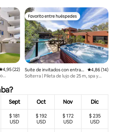
Favorito entre huéspedes
más destacados
Favorito entre huéspedes
iones
Calificación promedio: 4,95 de 5. 22 evaluaciones
4,95 (22)
Suite de invitados con entrad
Calificación promedio:
4,86 (14)
a independiente en Mudjimba
to
Solterra | Pileta de lujo de 25 m, spa y
terreno privado
mba?
Sept
Oct
Nov
Dic
$ 181
$ 192
$ 172
$ 235
USD
USD
USD
USD