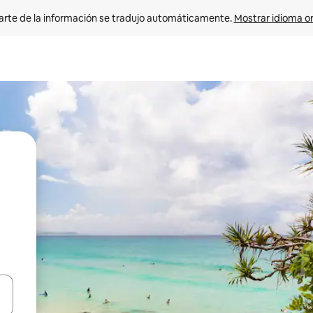
arte de la información se tradujo automáticamente. 
Mostrar idioma or
on las teclas de flecha hacia arriba y hacia abajo o explorá deslizando