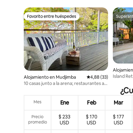
de la playa
distancia en coche. Acceso completo a
las instalaciones del centro vacacional.
Favorito entre huéspedes
Superanf
Favorito entre huéspedes
Superanf
Alojamie
Island Re
Alojamiento en Mudjimba
Calificación promedio:
4,88 (33)
playa
10 casas junto a la arena; restaurantes a
¿Cu
poca distancia a pie
Mes
Ene
Feb
Mar
$ 233
$ 170
$ 177
Precio
promedio
USD
USD
USD