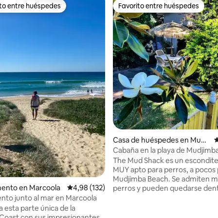
ito entre huéspedes
Favorito entre huéspedes
 entre los huéspedes más destacados
Favorito entre huéspedes
4,91 de 5. 261 evaluaciones
Casa de huéspedes en Mudji
C
mba
Cabaña en la playa de Mudjimba
admiten mascotas, a pie de la p
The Mud Shack es un escondite 
MUY apto para perros, a pocos
Mudjimba Beach. Se admiten m
ento en Marcoola
Calificación promedio: 4,98 de 5. 132 evaluac
4,98 (132)
perros y pueden quedarse den
piscina del centro vacacional. J
to junto al mar en Marcoola
tropicales, gran patio vallado, 
 esta parte única de la
independiente. Totalmente cli
Coast con sus impresionantes