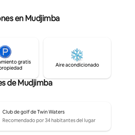
tamaño
mascotas. El pueblo de Mapleton está a
 doble en
un corto paseo, cerca de Montville,
ponibles
iones en Mudjimba
playas, el zoológico de Australia y lugares
techo,
impresionantes para bodas en el interior.
a para
ondas,
 Weber,
 cubiertos,
ito,
amiento gratis
Aire acondicionado
 propiedad
tes de Mudjimba
Club de golf de Twin Waters
Recomendado por 34 habitantes del lugar