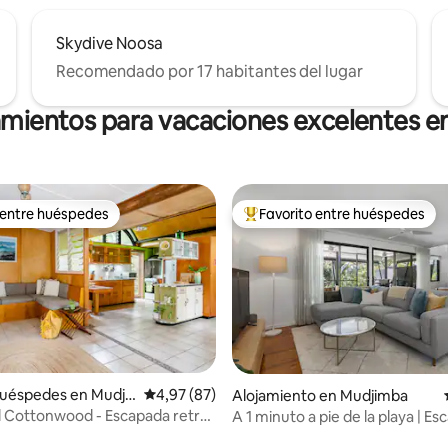
Skydive Noosa
Recomendado por 17 habitantes del lugar
amientos para vacaciones excelentes 
 entre huéspedes
Favorito entre huéspedes
 entre huéspedes
Favorito entre los huéspedes 
uéspedes en Mudji
Calificación promedio: 4,97 de 5. 87 evaluac
4,97 (87)
Alojamiento en Mudjimba
l Cottonwood - Escapada retro
A 1 minuto a pie de la playa | E
 4,93 de 5. 43 evaluaciones
te mascotas
moderna junto al mar