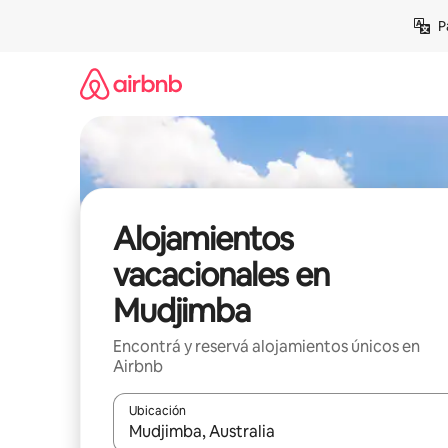
Ir
P
al
contenido
Alojamientos
vacacionales en
Mudjimba
Encontrá y reservá alojamientos únicos en
Airbnb
Ubicación
Cuando los resultados estén disponibles, navegá c