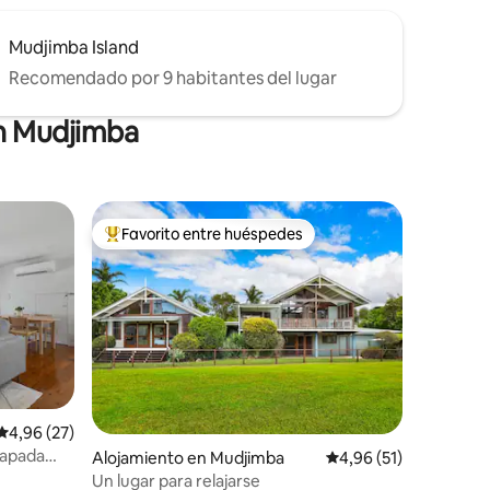
Mudjimba Island
Recomendado por 9 habitantes del lugar
en Mudjimba
Favorito entre huéspedes
más destacados
Favorito entre los huéspedes más destacados
iones
Calificación promedio: 4,96 de 5. 27 evaluaciones
4,96 (27)
scapada
Alojamiento en Mudjimba
Calificación promedio:
4,96 (51)
Un lugar para relajarse