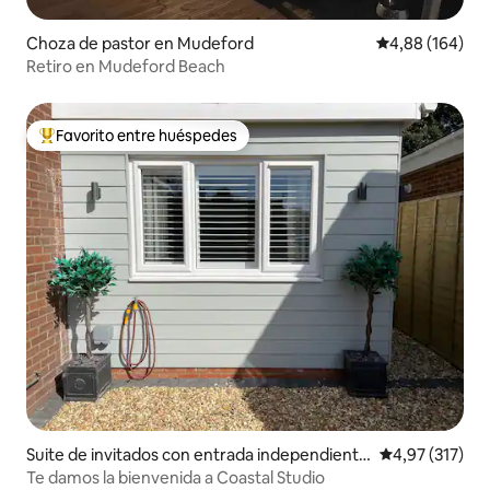
Choza de pastor en Mudeford
Calificación pr
4,88 (164)
Retiro en Mudeford Beach
Favorito entre huéspedes
Favorito entre los huéspedes más destacados
Suite de invitados con entrada independiente
Calificación p
4,97 (317)
en Highcliffe
Te damos la bienvenida a Coastal Studio