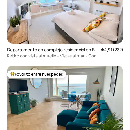
Departamento en complejo residencial en Bo
Calificación p
4,91 (232)
scombe West
Retiro con vista al muelle - Vistas al mar - Con
estacionamiento
Favorito entre huéspedes
Favorito entre los huéspedes más destacados