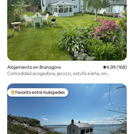
Alojamiento en Bransgore
Calificación pr
4,99 (168)
Comodidad acogedora, jacuzzi, estufa a leña, en
New Forest.
Favorito entre huéspedes
Favorito entre los huéspedes más destacados