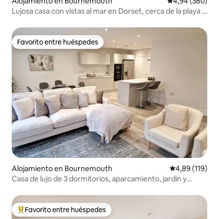
Alojamiento en Bournemouth
Calificación pr
4,94 (380)
Lujosa casa con vistas al mar en Dorset, cerca de la playa y
de cafeterías
Favorito entre huéspedes
Favorito entre huéspedes
Alojamiento en Bournemouth
Calificación p
4,89 (119)
Casa de lujo de 3 dormitorios, aparcamiento, jardín y
escritorios de oficina
Favorito entre huéspedes
Favorito entre los huéspedes más destacados