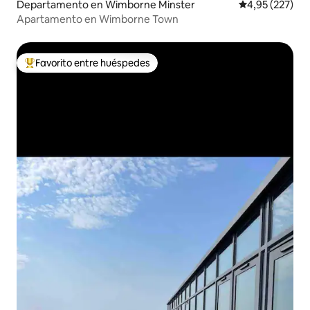
Departamento en Wimborne Minster
Calificación pr
4,95 (227)
Apartamento en Wimborne Town
Favorito entre huéspedes
Favorito entre los huéspedes más destacados