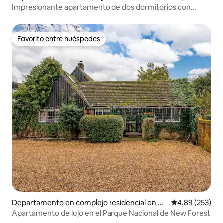
st Southbourne
Impresionante apartamento de dos dormitorios con
vistas al mar y balcón
Favorito entre huéspedes
Favorito entre huéspedes
Departamento en complejo residencial en N
Calificación pr
4,89 (253)
ew Milton
Apartamento de lujo en el Parque Nacional de New Forest