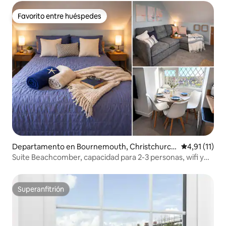
Favorito entre huéspedes
Favorito entre huéspedes
Departamento en Bournemouth, Christchurch
Calificación 
4,91 (11)
and Poole
Suite Beachcomber, capacidad para 2-3 personas, wifi y
estacionamiento
Superanfitrión
Superanfitrión