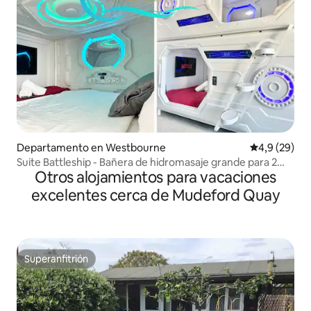
Departamento en Westbourne
Calificación
4,9 (29)
Suite Battleship - Bañera de hidromasaje grande para 2
Otros alojamientos para vacaciones
personas / aire acondicionado
excelentes cerca de Mudeford Quay
Superanfitrión
Superanfitrión