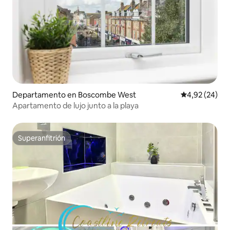
Departamento en Boscombe West
Calificación p
4,92 (24)
Apartamento de lujo junto a la playa
Superanfitrión
Superanfitrión