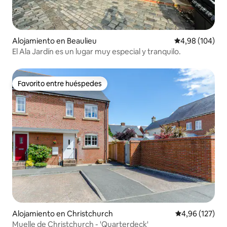
Alojamiento en Beaulieu
Calificación pr
4,98 (104)
El Ala Jardín es un lugar muy especial y tranquilo.
Favorito entre huéspedes
Favorito entre huéspedes
Alojamiento en Christchurch
Calificación p
4,96 (127)
Muelle de Christchurch - 'Quarterdeck'