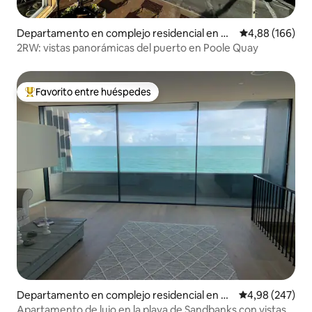
Departamento en complejo residencial en Po
Calificación pr
4,88 (166)
ole
2RW: vistas panorámicas del puerto en Poole Quay
Favorito entre huéspedes
Favorito entre los huéspedes más destacados
Departamento en complejo residencial en C
Calificación pr
4,98 (247)
anford Cliffs
Apartamento de lujo en la playa de Sandbanks con vistas