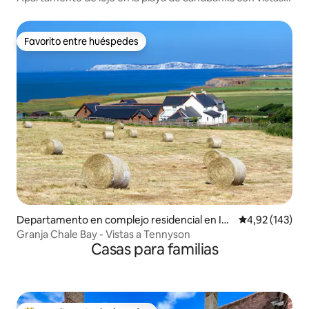
panorámicas
Favorito entre huéspedes
Favorito entre huéspedes
Departamento en complejo residencial en Isl
Calificación p
4,92 (143)
e of Wight
Granja Chale Bay - Vistas a Tennyson
Casas para familias