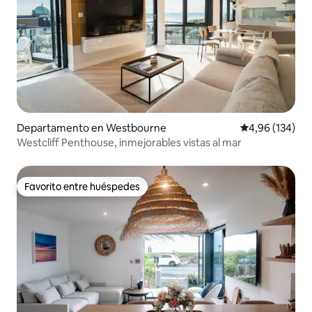
Departamento en Westbourne
Calificación pr
4,96 (134)
Westcliff Penthouse, inmejorables vistas al mar
Favorito entre huéspedes
Favorito entre huéspedes