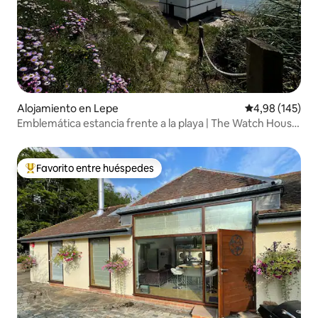
Alojamiento en Lepe
Calificación pr
4,98 (145)
Emblemática estancia frente a la playa | The Watch House,
Lepe
Favorito entre huéspedes
Favorito entre los huéspedes más destacados