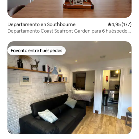
Departamento en Southbourne
Calificación p
4,95 (177)
Departamento Coast Seafront Garden para 6 huéspedes,
apto para perros.
Favorito entre huéspedes
Favorito entre huéspedes