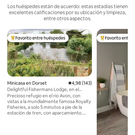
Los huéspedes están de acuerdo: estas estadías tienen
excelentes calificaciones por su ubicación y limpieza,
entre otros aspectos.
Favorito entre huéspedes
Favorito entre
Favorito entre los huéspedes más destacados
Favorito entre l
Minicasa en Dorset
Calificación promedio: 4,98 de 5
4,98 (143)
Delightful Fishermans Lodge, en el
centro de Christchurch
Precioso refugio en el río Avon, con
vistas a la mundialmente famosa Royalty
Fisheries, a solo 5 minutos a pie de la
estación de tren, con aparcamiento.
Este impresionante albergue es la
escapada perfecta, con el beneficio de
tranquilas vistas al río, mientras se