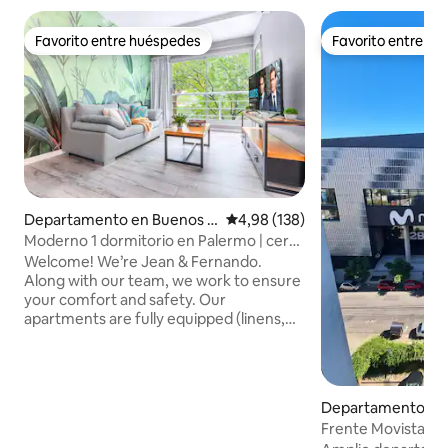
Favorito entre huéspedes
Favorito entre h
Favorito entre huéspedes
Favorito entre h
Departamento en Buenos A
Calificación promedio: 4,98 de 5
4,98 (138)
ires
Moderno 1 dormitorio en Palermo | cerca
de Movistar Arena
Welcome! We’re Jean & Fernando.
Along with our team, we work to ensure
your comfort and safety. Our
apartments are fully equipped (linens,
towels, toiletries, etc). We have prime
locations in Palermo, Recoleta, Puerto
Madero, and near the Obelisk. Check-in
starts at 1 PM and Check-out is until 11
Departamento en
AM. To help with your flight schedule,
residencial en Vill
Frente Movistar A
we offer free luggage storage anytime
balcón cochera