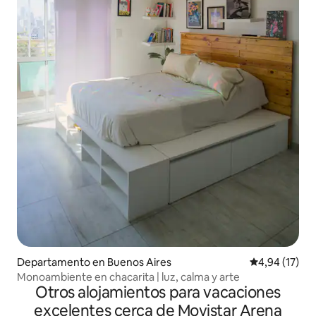
Departamento en Buenos Aires
Calificación 
4,94 (17)
Monoambiente en chacarita | luz, calma y arte
Otros alojamientos para vacaciones
excelentes cerca de Movistar Arena