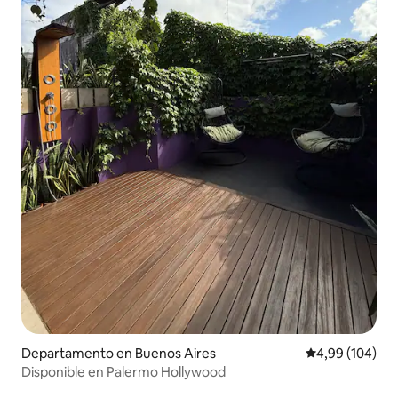
Departamento en Buenos Aires
Calificación pr
4,99 (104)
Disponible en Palermo Hollywood