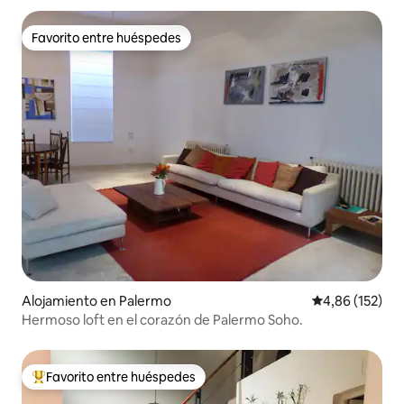
Favorito entre huéspedes
Favorito entre huéspedes
Alojamiento en Palermo
Calificación p
4,86 (152)
Hermoso loft en el corazón de Palermo Soho.
Favorito entre huéspedes
Favorito entre los huéspedes más destacados