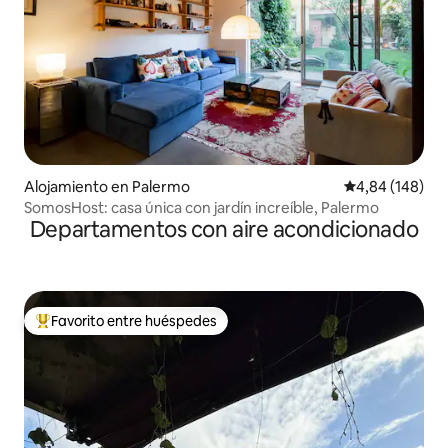
Alojamiento en Palermo
Calificación pr
4,84 (148)
SomosHost: casa única con jardín increíble, Palermo
Departamentos con aire acondicionado
Favorito entre huéspedes
Favorito entre los huéspedes más destacados