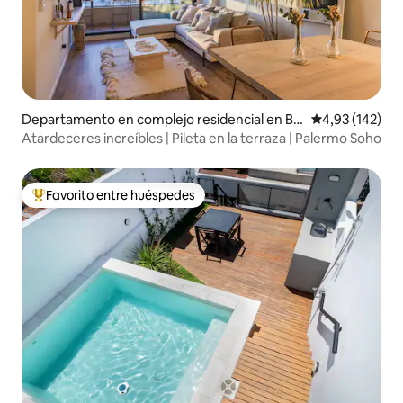
Departamento en complejo residencial en Bu
Calificación p
4,93 (142)
enos Aires
Atardeceres increíbles | Pileta en la terraza | Palermo Soho
Favorito entre huéspedes
Favorito entre los huéspedes más destacados