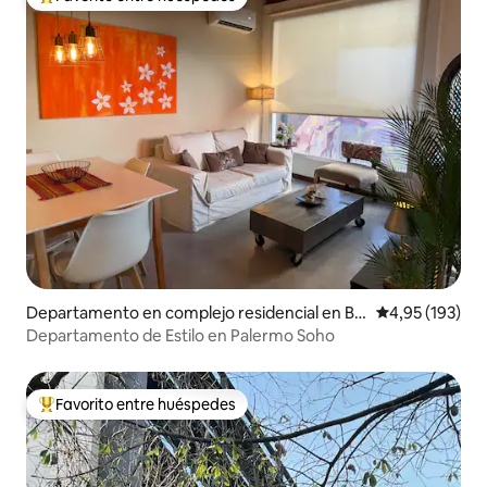
Favorito entre los huéspedes más destacados
Departamento en complejo residencial en Bu
Calificación p
4,95 (193)
enos Aires
Departamento de Estilo en Palermo Soho
Favorito entre huéspedes
Favorito entre los huéspedes más destacados