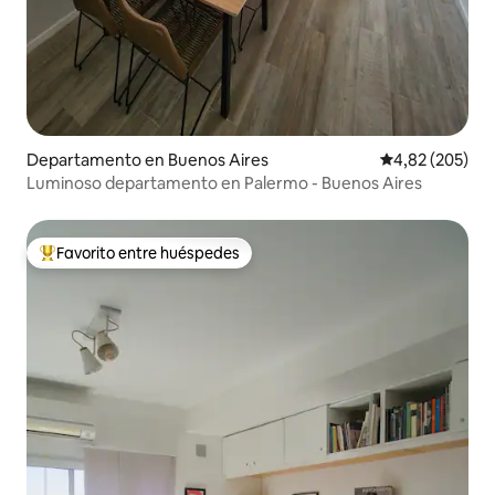
Departamento en Buenos Aires
Calificación pr
4,82 (205)
Luminoso departamento en Palermo - Buenos Aires
Favorito entre huéspedes
Favorito entre los huéspedes más destacados