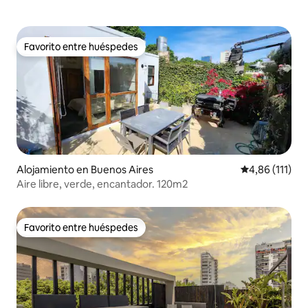
Favorito entre huéspedes
Favorito entre huéspedes
Alojamiento en Buenos Aires
Calificación p
4,86 (111)
Aire libre, verde, encantador. 120m2
Favorito entre huéspedes
Favorito entre huéspedes