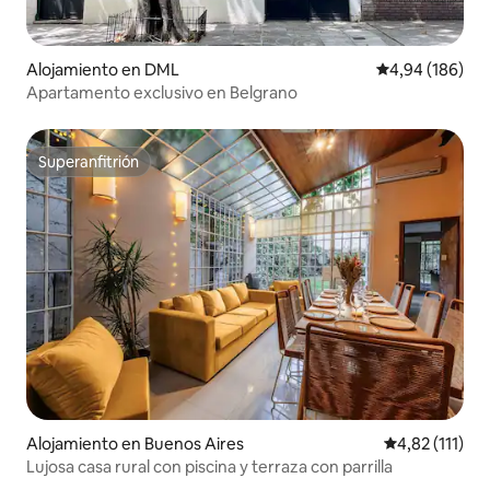
Alojamiento en DML
Calificación pr
4,94 (186)
Apartamento exclusivo en Belgrano
Superanfitrión
Superanfitrión
Alojamiento en Buenos Aires
Calificación p
4,82 (111)
Lujosa casa rural con piscina y terraza con parrilla