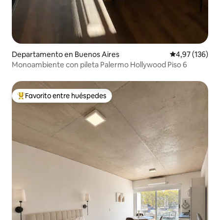
Departamento en Buenos Aires
Calificación p
4,97 (136)
Monoambiente con pileta Palermo Hollywood Piso 6
Favorito entre huéspedes
Favorito entre los huéspedes más destacados