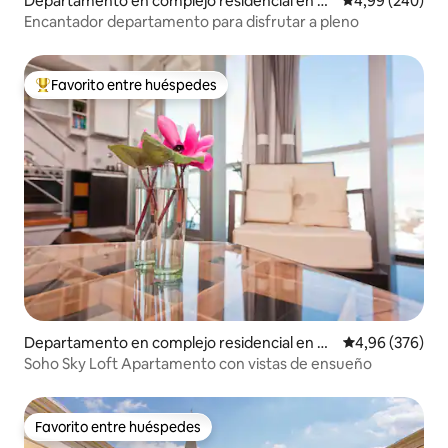
Departamento en complejo residencial en B
Calificación pr
4,99 (240)
uenos Aires
Encantador departamento para disfrutar a pleno
Favorito entre huéspedes
Favorito entre los huéspedes más destacados
Departamento en complejo residencial en Bu
Calificación pr
4,96 (376)
enos Aires
Soho Sky Loft Apartamento con vistas de ensueño
Favorito entre huéspedes
Favorito entre huéspedes