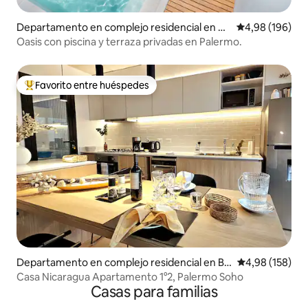
Departamento en complejo residencial en Pa
Calificación pr
4,98 (196)
lermo
Oasis con piscina y terraza privadas en Palermo.
Favorito entre huéspedes
Favorito entre los huéspedes más destacados
Departamento en complejo residencial en Bu
Calificación pr
4,98 (158)
enos Aires
Casa Nicaragua Apartamento 1°2, Palermo Soho
Casas para familias