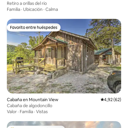
Retiro a orillas del río
Familia
·
Ubicación
·
Calma
Favorito entre huéspedes
Favorito entre huéspedes
Cabaña en Mountain View
Calificación p
4,92 (62)
Cabaña de algodoncillo
Valor
·
Familia
·
Vistas