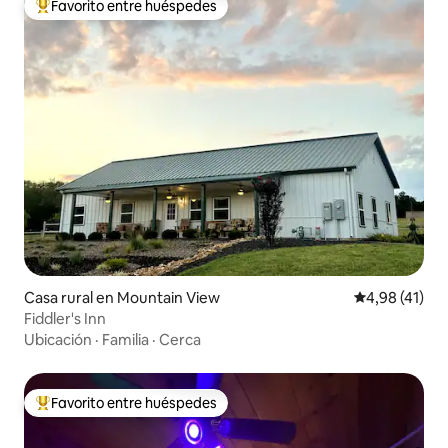
Favorito entre huéspedes
Favorito entre los huéspedes más destacados
Casa rural en Mountain View
Calificación 
4,98 (41)
Fiddler's Inn
Ubicación
·
Familia
·
Cerca
Favorito entre huéspedes
Favorito entre los huéspedes más destacados