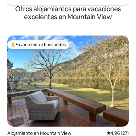
Otros alojamientos para vacaciones
excelentes en Mountain View
Favorito entre huéspedes
Favorito entre los huéspedes más destacados
Alojamiento en Mountain View
Calificación p
4,96 (27)