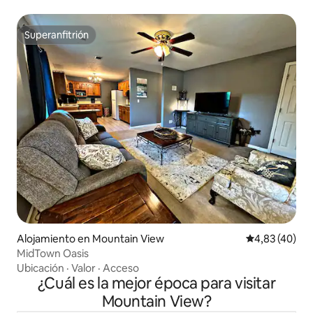
Superanfitrión
Superanfitrión
Alojamiento en Mountain View
Calificación 
4,83 (40)
MidTown Oasis
Ubicación
·
Valor
·
Acceso
¿Cuál es la mejor época para visitar
Mountain View?