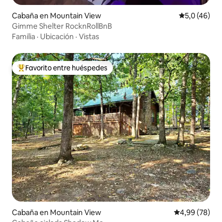
Cabaña en Mountain View
Calificación
5,0 (46)
Gimme Shelter RocknRollBnB
Familia
·
Ubicación
·
Vistas
Favorito entre huéspedes
Favorito entre los huéspedes más destacados
Cabaña en Mountain View
Calificación p
4,99 (78)