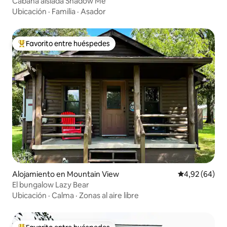
Cabaña aislada Shadow Me
Ubicación
·
Familia
·
Asador
Favorito entre huéspedes
Favorito entre los huéspedes más destacados
Alojamiento en Mountain View
Calificación p
4,92 (64)
El bungalow Lazy Bear
Ubicación
·
Calma
·
Zonas al aire libre