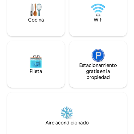
<br>Justo al lado
cabaña #45 Pinew
(trae a tus amigos
Cocina
Wifi
privacidad).
Estacionamiento
Pileta
gratis en la
propiedad
Aire acondicionado