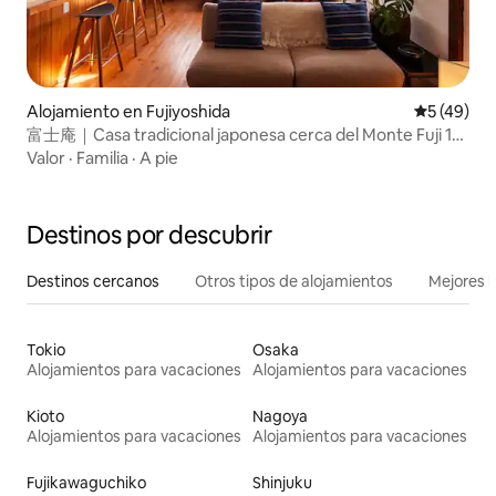
Alojamiento en Fujiyoshida
Calificaci
5 (49)
富士庵｜Casa tradicional japonesa cerca del Monte Fuji 101
㎡
Valor
·
Familia
·
A pie
Destinos por descubrir
Destinos cercanos
Otros tipos de alojamientos
Mejores l
Tokio
Osaka
Alojamientos para vacaciones
Alojamientos para vacaciones
Kioto
Nagoya
Alojamientos para vacaciones
Alojamientos para vacaciones
Fujikawaguchiko
Shinjuku