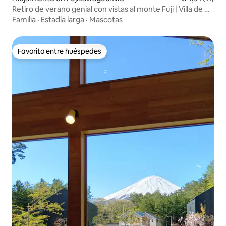
Retiro de verano genial con vistas al monte Fuji | Villa de 4
dormitorios
Familia
·
Estadía larga
·
Mascotas
Favorito entre huéspedes
Favorito entre huéspedes