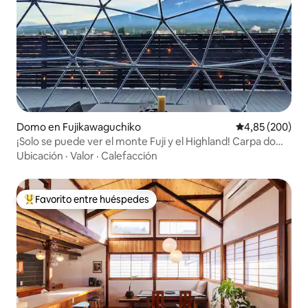
Domo en Fujikawaguchiko
Calificación pr
4,85 (200)
¡Solo se puede ver el monte Fuji y el Highland! Carpa domo
muy popular [Imperial Panorama DOME]
Ubicación
·
Valor
·
Calefacción
Favorito entre huéspedes
Favorito entre los huéspedes más destacados