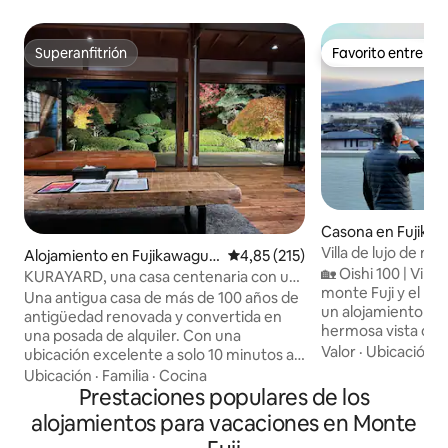
Superanfitrión
Favorito entre h
Superanfitrión
Favorito entre h
Casona en Fujika
Villa de lujo de nu
Alojamiento en Fujikawaguc
Calificación promedio: 4,85 de 5
4,85 (215)
100B, amplia plat
🏡 Oishi 100 | Villa 
hiko
KURAYARD, una casa centenaria con un
con vistas al mont
monte Fuji y el lag
impresionante jardín japonés y sauna de
Una antigua casa de más de 100 años de
3 minutos a pie del
un alojamiento pr
almacén, renovada con un estilo
antigüedad renovada y convertida en
estación de tren, v
hermosa vista del 
moderno
una posada de alquiler. Con una
gran cielo
Kawaguchiko, ady
Valor
·
Ubicación
·
ubicación excelente a solo 10 minutos a
Fuji. El encanto de la ✨ villa ✨ Ubicación
pie de la orilla del lago Kawaguchi, con
Ubicación
·
Familia
·
Cocina
pintoresca: con vis
una superficie total de unos 198 metros
Prestaciones populares de los
lago Kawaguchiko, 
cuadrados, puede alojar hasta 15
alojamientos para vacaciones en Monte
monte Oishi de fondo. La at
personas. Desde el dormitorio se puede
turística japones