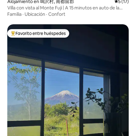
Alojamiento en 鳴沢村, 南都留郡
Calificaci
5 (17)
Villa con vista al Monte Fuji | A 15 minutos en auto de la
estación de Kawaguchiko | Hasta 8 personas | 10 camas |
Familia
·
Ubicación
·
Confort
Sky Forest Zen Fuji
Favorito entre huéspedes
Favorito entre los huéspedes más destacados