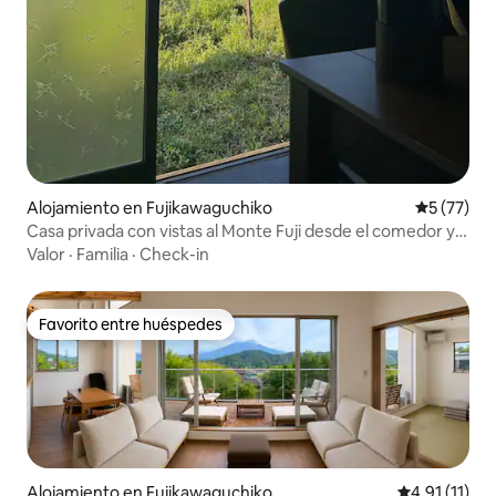
Alojamiento en Fujikawaguchiko
Calificaci
5 (77)
Casa privada con vistas al Monte Fuji desde el comedor y
el salón japonés
Valor
·
Familia
·
Check-in
Favorito entre huéspedes
Favorito entre huéspedes
Alojamiento en Fujikawaguchiko
Calificación 
4,91 (11)