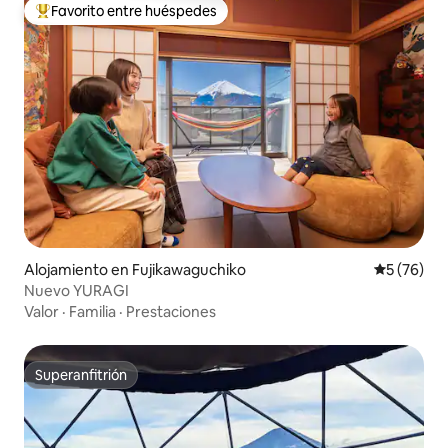
Favorito entre huéspedes
Favorito entre los huéspedes más destacados
Alojamiento en Fujikawaguchiko
Calificaci
5 (76)
Nuevo YURAGI
Valor
·
Familia
·
Prestaciones
Superanfitrión
Superanfitrión