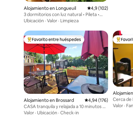
Alojamiento en Longueuil
Calificación promedio:
4,9 (102)
3 dormitorios con luz natural • Pileta •
Estacionamiento • Cerca de Montreal
Ubicación
·
Valor
·
Limpieza
Favorito entre huéspedes
Favor
Favorito entre los huéspedes más destacados
Favorito
Alojamie
y
Cerca de
Alojamiento en Brossard
Calificación promedio: 
4,94 (176)
puerta s
Valor
·
Fam
CASA tranquila y relajada a 10 minutos de
DT/NUEVA PISCINA/Estacionamiento
Valor
·
Ubicación
·
Check-in
gratuito