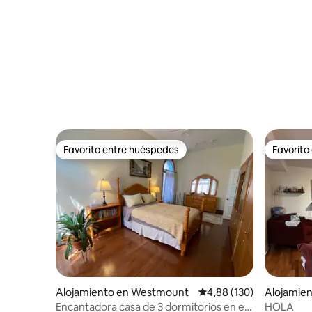
Favorito entre huéspedes
Favorito
Favorito entre huéspedes
Favorito
Alojamiento en Westmount
Calificación promedio: 
4,88 (130)
Alojamien
Encantadora casa de 3 dormitorios en el
HOLA