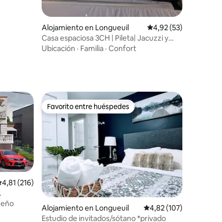
Alojamiento en Longueuil
Calificación promedio:
4,92 (53)
Casa espaciosa 3CH | Pileta| Jacuzzi y
jardín
Ubicación
·
Familia
·
Confort
Favorito entre huéspedes
Favorito entre huéspedes
alificación promedio: 4,81 de 5. 216 evaluaciones
4,81 (216)
ueño
iones
Alojamiento en Longueuil
Calificación promedio: 
4,82 (107)
Estudio de invitados/sótano *privado