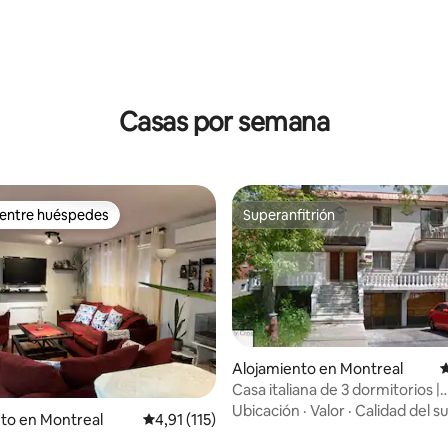
Casas por semana
 entre huéspedes
Superanfitrión
 entre huéspedes
Superanfitrión
Alojamiento en Montreal
C
Casa italiana de 3 dormitorios |
Estacionamiento gratuito.
Ubicación
·
Valor
·
Calidad del s
4,88 de 5. 130 evaluaciones
to en Montreal
Calificación promedio: 4,91 de 5. 115 evaluac
4,91 (115)