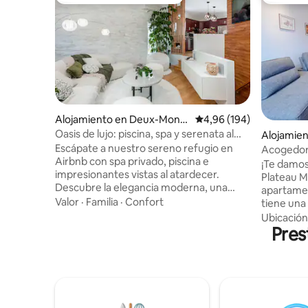
Favorito entre huéspedes
Favorito
Alojamiento en Deux-Monta
Calificación promedio: 
4,96 (194)
gnes
Oasis de lujo: piscina, spa y serenata al
Alojamien
atardecer
Escápate a nuestro sereno refugio en
Acogedor
Airbnb con spa privado, piscina e
en el cor
¡Te damos
impresionantes vistas al atardecer.
Plateau M
Descubre la elegancia moderna, una
apartamen
cocina totalmente equipada y una
Valor
·
Familia
·
Confort
tiene una 
acogedora cama tamaño king en el
metros (5 
Ubicación
dormitorio principal. Mantente
de metro 
Pres
conectado con internet rápido y disfruta
una varie
de un televisor en cada habitación.
incluyen 
Trabaja cómodamente en el espacio de
SAQ, tien
trabajo dedicado. Relájate en la sala de
restaurantes y b
estar adornada con plantas vibrantes,
destacados: Estacionamiento 
incluido un hermoso árbol de Scheflera.
disponible