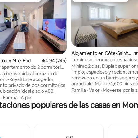
 entre los huéspedes más destacados
Favorito entre huéspedes
Alojamiento en Côte-Saint-
C
4,96 de 5. 194 evaluaciones
Luc
Luminoso, renovado, espacioso
to en Mile-End
Calificación promedio: 4,94 de 5. 245 evaluac
4,94 (245)
dormitorios, 2 baños
Mínimo 2 días. Dúplex superior
 apartamento de 2 dormitorios
limpio, espacioso y recienteme
azón de la meseta de Montreal
 la bienvenida al corazón de
renovado en un barrio seguro y
ont-Royal! Este acogedor
agradable. Más de 1,600 pies c
to privado de dos dormitorios
techos altos, mucha luz. Limpi
Familia
·
Valor
·
Moverse por la 
ubicación ideal a solo 400
reluciente. El aire acondicionad
minutos a pie) de la estación
·
Familia
·
A pie
y el calentador están a tu contro
Mont-Royal, con fácil acceso a
taciones populares de las casas en Mon
Equipado con una cama tamaño
dad de servicios locales que
una cama tamaño queen, una 
supermercados, panaderías, el
dos camas, wifi de alta velocida
das de conveniencia,
televisión por cable, Netflix. U
ares. Otros aspectos
completa. No se admiten niño
gratuito
de 12 años, ya que tenemos un
 en el callejón trasero. A 35