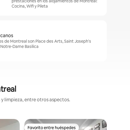
prestaciones en los alojamientos de Montreal:
Cocina, Wifi y Pileta
rcanos
s de Montreal son Place des Arts, Saint Joseph's
 Notre-Dame Basilica
treal
y limpieza, entre otros aspectos.
Alojamie
Favorito entre huéspedes
Superanf