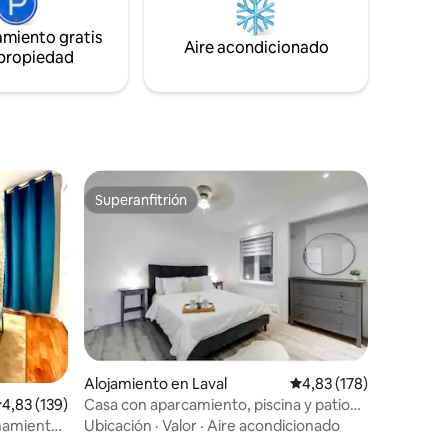
piso.
te hará sentir como en casa mientras
glesias
estás lejos de casa.
amiento gratis
Aire acondicionado
 propiedad
Superanfitrión
Superanfitrión
iones
Alojamiento en Laval
Calificación promedio: 
4,83 (178)
Casa con aparcamiento, piscina y patio
alificación promedio: 4,83 de 5. 139 evaluaciones
4,83 (139)
trasero aislado.
Ubicación
·
Valor
·
Aire acondicionado
onamiento