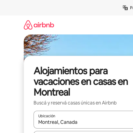
Ir
P
al
contenido
Alojamientos para
vacaciones en casas en
Montreal
Buscá y reservá casas únicas en Airbnb
Ubicación
Cuando los resultados estén disponibles, navegá c