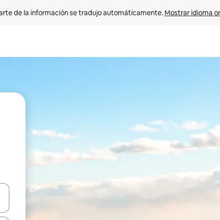
arte de la información se tradujo automáticamente. 
Mostrar idioma or
on las teclas de flecha hacia arriba y hacia abajo o explorá deslizando