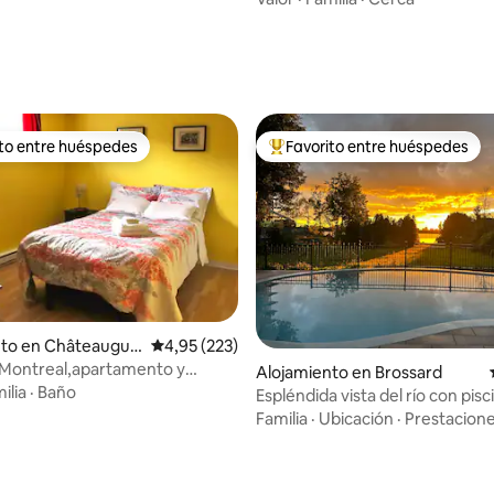
 4,9 de 5. 102 evaluaciones
ito entre huéspedes
Favorito entre huéspedes
 entre los huéspedes más destacados
Favorito entre los huéspedes 
nto en Châteaugua
Calificación promedio: 4,95 de 5. 223 evaluac
4,95 (223)
 Montreal,apartamento y
4,94 de 5. 176 evaluaciones
Alojamiento en Brossard
eparados
ilia
·
Baño
Espléndida vista del río con pisc
garaje
Familia
·
Ubicación
·
Prestacion