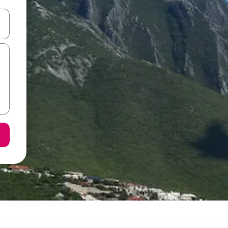
on las teclas de flecha hacia arriba y hacia abajo o explorá deslizando