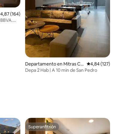
alificación promedio: 4,87 de 5. 164 evaluaciones
4,87 (164)
o BBVA.
Departamento en Mitras Ce
Calificación promedio: 
4,84 (127)
ntro
Depa 2 Hab | A 10 min de San Pedro
iones
Superanfitrión
más destacados
Superanfitrión