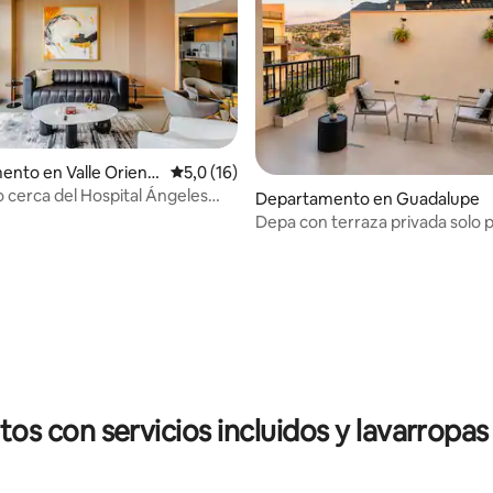
nto en Valle Orient
Calificación promedio: 5,0 de 5. 16 evaluac
5,0 (16)
 cerca del Hospital Ángeles
Departamento en Guadalupe
4,91 de 5. 128 evaluaciones
o
Depa con terraza privada solo p
s con servicios incluidos y lavarropas