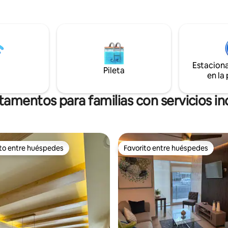
. • Wi-Fi y Smart TV 75" en sala.
para 1 auto. Estarás a minutos del CAS,
O (Hasta 5 huéspedes): • Hab 1:
Macroplaza, Barrio Antiguo y E
n, closet y TV 50". • Hab 2:
GNP, rodeado de restaurantes, 
monial + Individual y closet •
museos que harán tu estancia 
sofá cama y cocina equipada. • 2
cómoda. Perfecto para trabajo remoto:
tacionamiento. ¡Ideal para
internet rápido, clima y espaci
Estacion
 largas! Reserva ahora.
para home office.
Pileta
en la
amentos para familias con servicios in
ito entre huéspedes
Favorito entre huéspedes
 entre los huéspedes más destacados
Favorito entre huéspedes