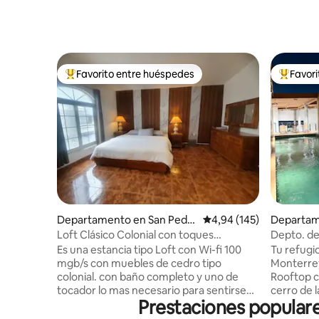
Favorito entre huéspedes
Favor
Favorito entre los huéspedes más destacados
Favorito
Departamento en San Pedr
Calificación promedio: 
4,94 (145)
Departam
o Garza García
y Centro
Loft Clásico Colonial con toques
Depto. de
modernos San Pedro GG
Pool & G
Es una estancia tipo Loft con Wi-fi 100
Tu refugio
mgb/s con muebles de cedro tipo
Monterrey. DESTACADOS: • Albe
colonial. con baño completo y uno de
Rooftop co
tocador lo mas necesario para sentirse
cerro de l
Prestaciones populare
agusto. Cama king size, colchon inflable ,
Asadores 
comedor, sala dividida con biombo,
Climatiza