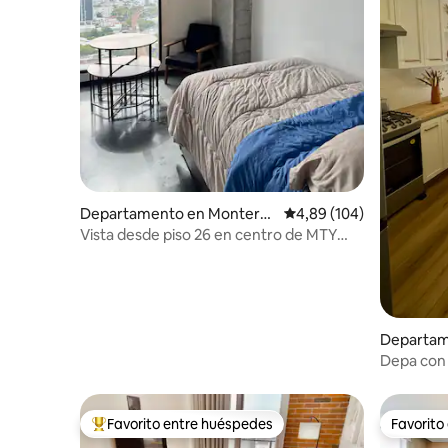
Departamento en Monterre
Calificación promedio: 
4,89 (104)
y Centro
Vista desde piso 26 en centro de MTY
kyo constella
Departam
e
Depa con
ubicació
Favorito entre huéspedes
Favorito
Favorito entre los huéspedes más destacados
Favorito