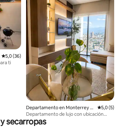
iones
Calificación promedio: 5,0 de 5. 36 evaluaciones
5,0 (36)
ara ti
Departamento en Monterrey C
Calificación promed
5,0 (5)
entro
Departamento de lujo con ubicación
 y secarropas
privilegiada