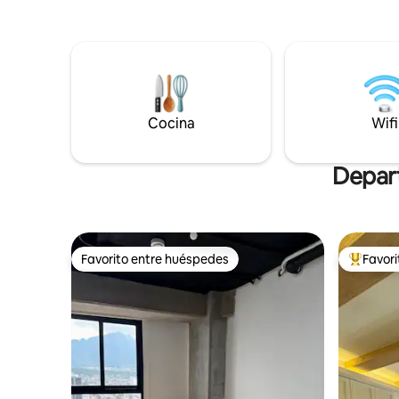
Rustico TV. Netflix . Baño completo y uno
lavandería
de tocador .. cocineta ,refrigerador,
EL ESPACI
clima,mini split 2 ton. closets amplios con
Cama Quee
cajonera, caja fuerte .Olvídate del auto a
Cama Matri
solo unos pasos encontrarás los mejores
Sala con 
restaurantes, centros comerciales y
cajones de es
opciones de entretenimiento
estancias
Cocina
Wifi
Depart
Favorito entre huéspedes
Favor
Favorito entre huéspedes
Favorito