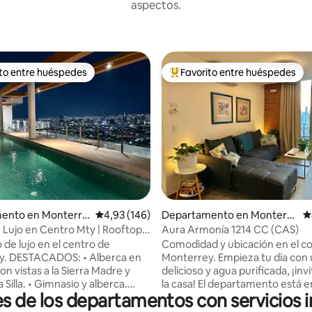
aspectos.
ito entre huéspedes
Favorito entre huéspedes
 entre los huéspedes más destacados
Favorito entre los huéspedes 
4,94 de 5. 145 evaluaciones
ento en Monterre
Calificación promedio: 4,93 de 5. 146 evaluac
4,93 (146)
Departamento en Monterre
C
y Centro
 Lujo en Centro Mty | Rooftop,
Aura Armonía 1214 CC (CAS)
ym
 de lujo en el centro de
Comodidad y ubicación en el c
rca en
Monterrey. Empieza tu día con un café
n vistas a la Sierra Madre y
delicioso y agua purificada, ¡inv
a Silla. • Gimnasio y alberca.
la casa! El departamento está en piso 12
s de los departamentos con servicios 
(previa reservación). •
con balcón y hermosas vistas al
do (AC en cada área) y
Incluye estacionamiento subte