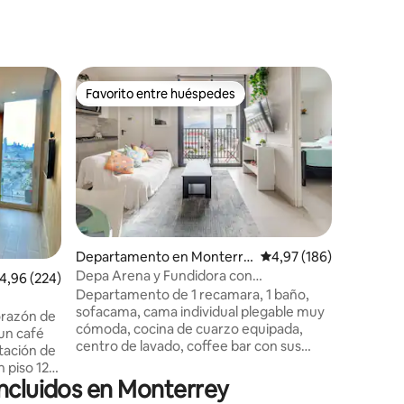
Departa
Favorito entre huéspedes
Favorit
más destacados
Favorito entre huéspedes
Favorit
Centro
Aura Con
Amplio, 
ideal par
Monterrey. Despierta con 
delicioso
de Monter
solo una 
vialidade
tiendas y
Departamento en Monterre
Calificación promedio: 
4,97 (186)
explorar la ciu
y
Depa Arena y Fundidora con
iones
alificación promedio: 4,96 de 5. 224 evaluaciones
4,96 (224)
Estaciona
estacionamiento
Departamento de 1 recamara, 1 baño,
CAS a 1 c
sofacama, cama individual plegable muy
internet 
orazón de
cómoda, cocina de cuarzo equipada,
de pelícu
centro de lavado, coffee bar con sus
infantil
itación de
respectivos insumos, WiFi, balcón con
vista hacia parque Fundidora y la Arena
incluidos en Monterrey
 poniente.
Monterrey. Cuenta con Gimnasio, Area
rráneo