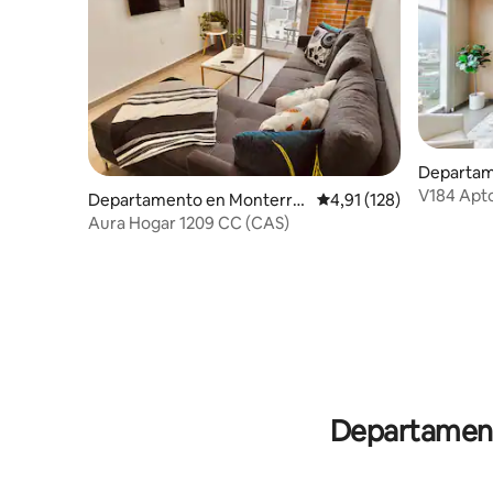
Departame
e
V184 Apto
Departamento en Monterre
Calificación promedio: 
4,91 (128)
San Pedr
y Centro
Aura Hogar 1209 CC (CAS)
Departamento