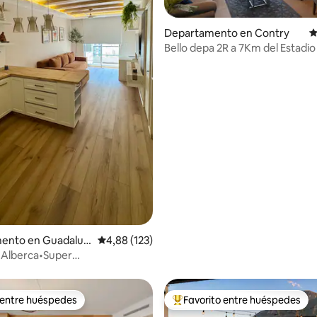
Departamento en Contry
C
Bello depa 2R a 7Km del Estadi
TEC.5 min.
4,89 de 5. 104 evaluaciones
ento en Guadalup
Calificación promedio: 4,88 de 5. 123 evaluac
4,88 (123)
 Alberca•Super
n•Aeropuerto•BBVA
 entre huéspedes
Favorito entre huéspedes
 entre huéspedes
Favorito entre los huéspedes 