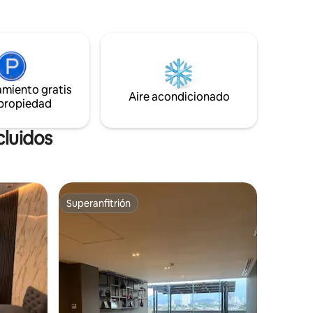
al aire libre, salón de juegos, espacios co-
work y asadores (este último se reserva
scenario
por una módica cuota de limpieza). A
tiendas y
pasos de los mejores atractivos en
súper
Monterrey. Ahorra tiempo y dinero
hospedándote en Depa Arena y
o dedicado
Fundidora!
amiento gratis
Aire acondicionado
 propiedad
cluidos
Superanfitrión
Superanfitrión