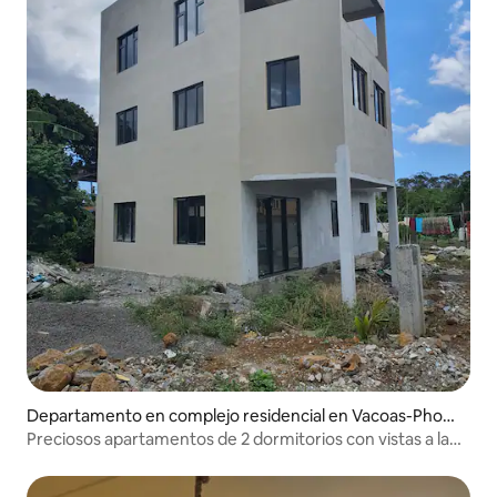
Departamento en complejo residencial en Vacoas-Phoe
nix
Preciosos apartamentos de 2 dormitorios con vistas a la
terraza