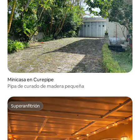
Minicasa en Curepipe
Pipa de curado de madera pequeña
Superanfitrión
Superanfitrión