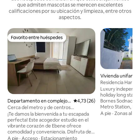
que admiten mascotas se merecen excelentes
calificaciones por su ubicación y limpieza, entre otros
aspectos.
Favorito entre huéspedes
Favorito entre huéspedes
Vivienda unifamili
e Bornes
Residencia Harmo
familiar privada
Luxury independen
holiday long stay 
Departamento en complejo r
Calificación promedio: 4,73 de 
4,73 (26)
Bornes Sodnac Cen
esidencial en Quatre Bornes
Metro Station, Su
Cerca del metro y de centros
7 minute drive to 
comerciales
A pie
·
Zonas al aire
¡Te damos la bienvenida a tu escapada
City, Jumbo-Phoen
perfecta! Este acogedor estudio en el
Tribeca Shopping M
vibrante corazón de Ebene ofrece
fully furnished & 
comodidad y conveniencia. Disfruta de
amenities caters 4
un fácil acceso al metro, centros
A pie
·
Acceso
·
Estacionamiento