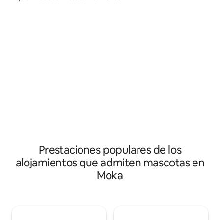
stay. It has1 Pvt parkings, common
comerciales y hermosas playas. En la
garden, ext secur
planta baja, encuentra un patio de
automated gate. W
comidas, una cafetería y una tienda de
term stay for uppe
comestibles. ¡Todo lo que necesitas está
exclusively for hos
aquí! Con seguridad las 24 horas, los 7
días de la semana y un ascensor para
facilitar el acceso, te sentirás como en
casa. Un gimnasio está a pocos pasos de
tu estilo de vida activo. Para viajes de
negocios o de placer, reserva tu estancia
hoy mismo y experimenta lo mejor de
Mauricio.
Prestaciones populares de los
alojamientos que admiten mascotas en
Moka