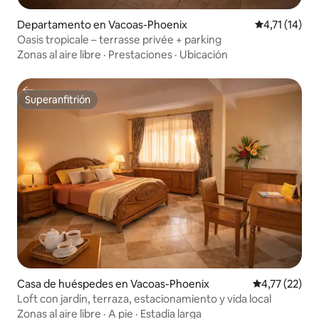
Departamento en Vacoas-Phoenix
Calificación 
4,71 (14)
Oasis tropicale – terrasse privée + parking
Zonas al aire libre
·
Prestaciones
·
Ubicación
Superanfitrión
Superanfitrión
Casa de huéspedes en Vacoas-Phoenix
Calificación 
4,77 (22)
Loft con jardín, terraza, estacionamiento y vida local
Zonas al aire libre
·
A pie
·
Estadía larga