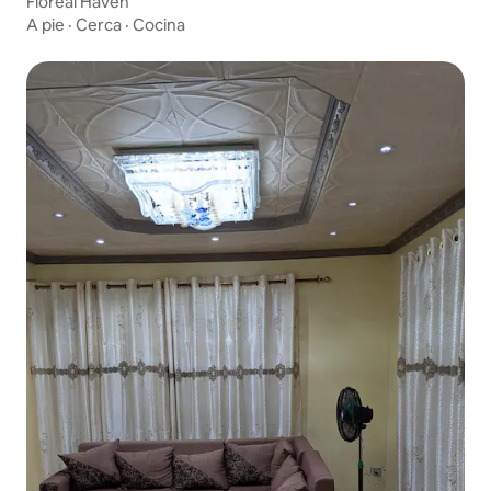
Floréal Haven
A pie
·
Cerca
·
Cocina