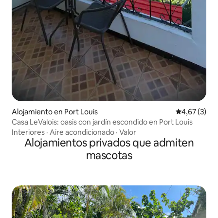
Alojamiento en Port Louis
Calificación
4,67 (3)
Casa LeValois: oasis con jardín escondido en Port Louis
Interiores
·
Aire acondicionado
·
Valor
Alojamientos privados que admiten
mascotas