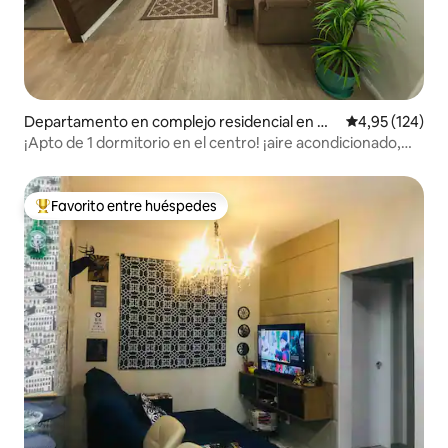
Departamento en complejo residencial en Ce
Calificación p
4,95 (124)
ntro
¡Apto de 1 dormitorio en el centro! ¡aire acondicionado,
wi-fi, garaje!
Favorito entre huéspedes
Favorito entre los huéspedes más destacados