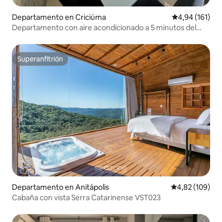
Departamento en Criciúma
Calificación p
4,94 (161)
Departamento con aire acondicionado a 5 minutos del
centro con estacionamiento.
Superanfitrión
Superanfitrión
Departamento en Anitápolis
Calificación pr
4,82 (109)
Cabaña con vista Serra Catarinense VST023