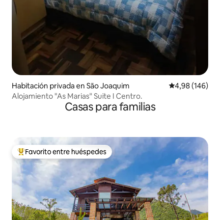
Habitación privada en São Joaquim
Calificación pr
4,98 (146)
Alojamiento "As Marias" Suite I Centro.
Casas para familias
Favorito entre huéspedes
Favorito entre los huéspedes más destacados