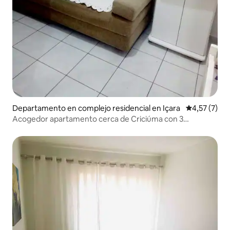
Departamento en complejo residencial en Içara
Calificación
4,57 (7)
Acogedor apartamento cerca de Criciúma con 3
habitaciones con aire acondicionado y wifi