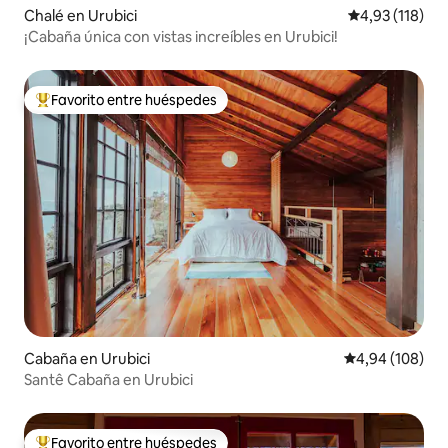
Chalé en Urubici
Calificación p
4,93 (118)
¡Cabaña única con vistas increíbles en Urubici!
Favorito entre huéspedes
Favorito entre los huéspedes más destacados
Cabaña en Urubici
Calificación pr
4,94 (108)
Santê Cabaña en Urubici
Favorito entre huéspedes