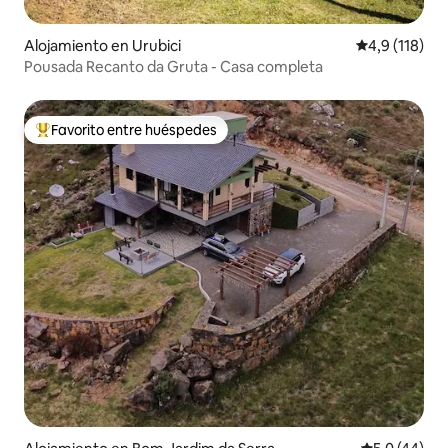
Alojamiento en Urubici
Calificación 
4,9 (118)
Pousada Recanto da Gruta - Casa completa
Favorito entre huéspedes
Favorito entre los huéspedes más destacados