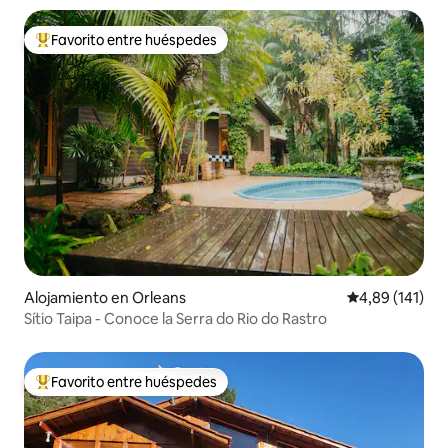
Favorito entre huéspedes
Favorito entre los huéspedes más destacados
Alojamiento en Orleans
Calificación p
4,89 (141)
Sítio Taipa - Conoce la Serra do Rio do Rastro
Favorito entre huéspedes
Favorito entre los huéspedes más destacados