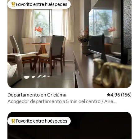
Favorito entre huéspedes
Favorito entre los huéspedes más destacados
Departamento en Criciúma
Calificación pr
4,96 (166)
Acogedor departamento a 5 min del centro / Aire
acondicionado + Garaje
Favorito entre huéspedes
Favorito entre los huéspedes más destacados