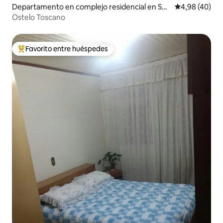
Departamento en complejo residencial en São
Calificación p
4,98 (40)
Joaquim
Ostelo Toscano
Favorito entre huéspedes
Favorito entre los huéspedes más destacados