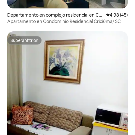
Departamento en complejo residencial en Cri
Calificación 
4,98 (45)
ciúma
Apartamento en Condominio Residencial Criciúma/ SC
Superanfitrión
Superanfitrión