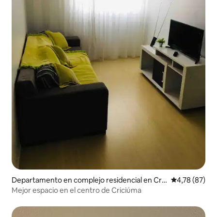
Departamento en complejo residencial en Cric
Calificación 
4,78 (87)
iúma
Mejor espacio en el centro de Criciúma