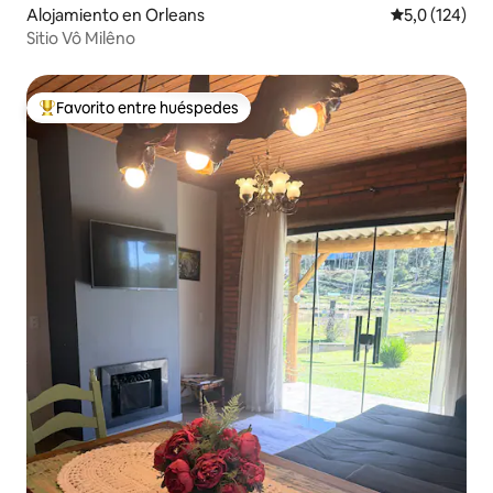
Alojamiento en Orleans
Calificación 
5,0 (124)
Sitio Vô Milêno
Favorito entre huéspedes
Favorito entre los huéspedes más destacados