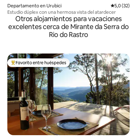
Departamento en Urubici
Calificación
5,0 (32)
Estudio dúplex con una hermosa vista del atardecer
Otros alojamientos para vacaciones
excelentes cerca de Mirante da Serra do
Rio do Rastro
Favorito entre huéspedes
Favorito entre los huéspedes más destacados