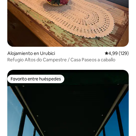
Alojamiento en Urubici
Calificación pr
4,99 (129)
Refugio Altos do Campestre / Casa Paseos a caballo
Favorito entre huéspedes
Favorito entre huéspedes