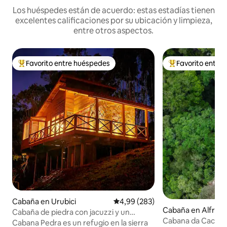
Los huéspedes están de acuerdo: estas estadías tienen
excelentes calificaciones por su ubicación y limpieza,
entre otros aspectos.
Favorito entre huéspedes
Favorito entre
Favorito entre los huéspedes más destacados
Favorito entre l
Cabaña en Urubici
Calificación promedio: 4,99 de 5
4,99 (283)
Cabaña en Alfred
Cabaña de piedra con jacuzzi y un
Cabana da Cachoei
atardecer increíble
Cabana Pedra es un refugio en la sierra