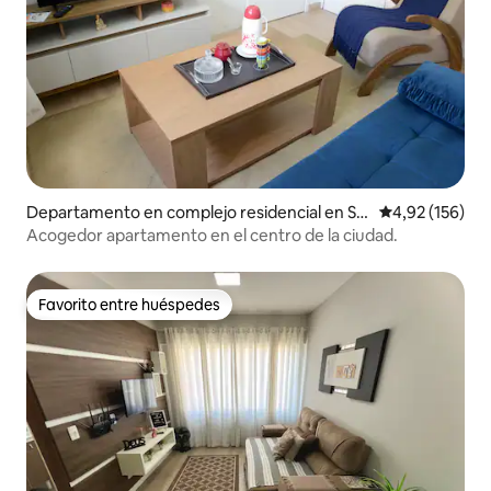
Departamento en complejo residencial en Sã
Calificación p
4,92 (156)
o Joaquim
Acogedor apartamento en el centro de la ciudad.
Favorito entre huéspedes
Favorito entre huéspedes