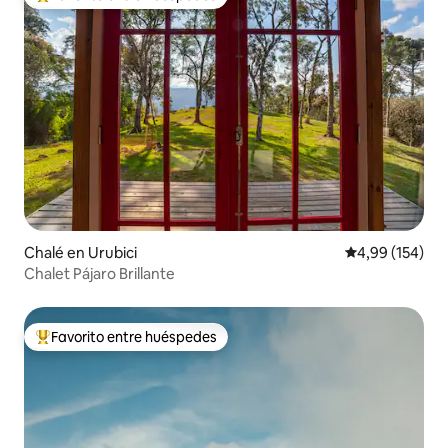
Favorito entre los huéspedes más destacados
Chalé en Urubici
Calificación pr
4,99 (154)
Chalet Pájaro Brillante
Favorito entre huéspedes
Favorito entre los huéspedes más destacados