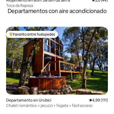
Alojamiento en Bom Jardim da Serra
Calificación
5,0 (44)
Toca da Raposa
Departamentos con aire acondicionado
Favorito entre huéspedes
Favorito entre los huéspedes más destacados
Departamento en Urubici
Calificación p
4,99 (111)
Chalet romántico + jacuzzi + fogata + fácil acceso