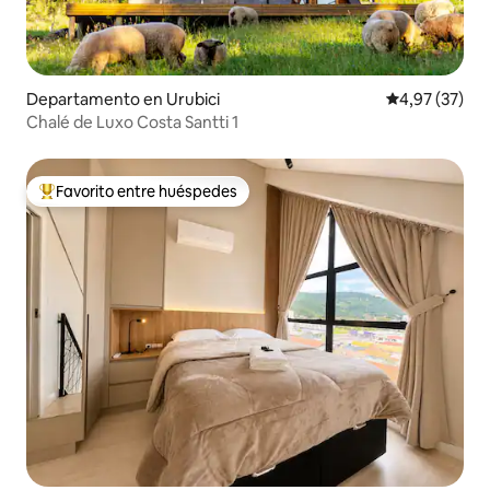
Departamento en Urubici
Calificación 
4,97 (37)
Chalé de Luxo Costa Santti 1
Favorito entre huéspedes
Favorito entre los huéspedes más destacados